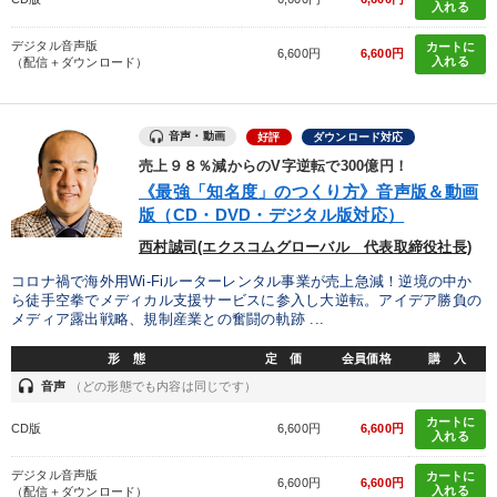
入れる
デジタル音声版
カートに
6,600円
6,600円
入れる
（配信＋ダウンロード）
音声・動画
好評
ダウンロード対応
売上９８％減からのV字逆転で300億円！
《最強「知名度」のつくり方》音声版＆動画
版（CD・DVD・デジタル版対応）
西村誠司(エクスコムグローバル 代表取締役社長)
コロナ禍で海外用Wi-Fiルーターレンタル事業が売上急減！逆境の中か
ら徒手空拳でメディカル支援サービスに参入し大逆転。アイデア勝負の
メディア露出戦略、規制産業との奮闘の軌跡 ...
形 態
定 価
会員価格
購 入
headset
音声
（どの形態でも内容は同じです）
カートに
CD版
6,600円
6,600円
入れる
デジタル音声版
カートに
6,600円
6,600円
入れる
（配信＋ダウンロード）