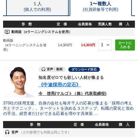
１人
1〜複数人
(個人での利用)
(
社員研修等で利用)
形 態
定 価
会員価格
受講人数
購 入
ondemand_video
動画版（eラーニングシステムを使用）
動画版
カートに
（eラーニングシステムを使
14,300円
14,300円
入れる
用）
音声・動画
ダウンロード対応
知名度ゼロでも欲しい人材が集まる
《中途採用の定石》
今 啓亮(マルゴト（株）代表取締役)
370社の採用支援、自身の会社も毎月千人の応募が集まる「採用の考え
方とテクニック」。ターゲットを決める３ステップ、転職の変化と攻め
の手法、経営者だけができる応募を増やす具体策 ...
形 態
定 価
会員価格
購 入
headset
音声
（どの形態でも内容は同じです）