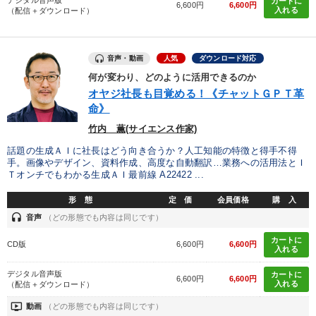
デジタル音声版
カートに
6,600円
6,600円
入れる
（配信＋ダウンロード）
音声・動画
人気
ダウンロード対応
何が変わり、どのように活用できるのか
オヤジ社長も目覚める！《チャットＧＰＴ革
命》
竹内 薫(サイエンス作家)
話題の生成ＡＩに社長はどう向き合うか？人工知能の特徴と得手不得
手。画像やデザイン、資料作成、高度な自動翻訳…業務への活用法とＩ
Ｔオンチでもわかる生成ＡＩ最前線 A22422 ...
形 態
定 価
会員価格
購 入
headset
音声
（どの形態でも内容は同じです）
カートに
CD版
6,600円
6,600円
入れる
デジタル音声版
カートに
6,600円
6,600円
入れる
（配信＋ダウンロード）
ondemand_video
動画
（どの形態でも内容は同じです）