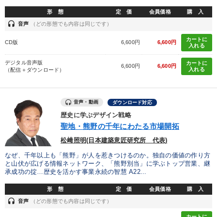
形 態
定 価
会員価格
購 入
headset
音声
（どの形態でも内容は同じです）
カートに
CD版
6,600円
6,600円
入れる
デジタル音声版
カートに
6,600円
6,600円
入れる
（配信＋ダウンロード）
音声・動画
ダウンロード対応
歴史に学ぶデザイン戦略
聖地・熊野の千年にわたる市場開拓
松﨑照明(日本建築意匠研究所 代表)
なぜ、千年以上も「熊野」が人を惹きつけるのか。独自の価値の作り方
と山伏が広げる情報ネットワーク、「熊野別当」に学ぶトップ営業、継
承成功の掟…歴史を活かす事業永続の智慧 A22...
形 態
定 価
会員価格
購 入
headset
音声
（どの形態でも内容は同じです）
カートに