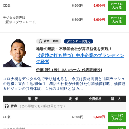
カートに
CD版
6,600円
6,600円
入れる
デジタル音声版
カートに
6,600円
6,600円
入れる
（配信＋ダウンロード）
音声・動画
ダウンロード対応
地場の建設・不動産会社が高収益化を実現！
《逆境に打ち勝つ》中小企業のブランディン
グ経営
伊藤 謙(（株）あいホーム 代表取締役)
コロナ禍をデジタル化で乗り越えるも、今度は資材高騰と退職ラッシュ
の危機に直面！地域No.1工務店の社長が仕掛けた付加価値戦略、価値観
＆ビジョンの共有体験、１分の１戦略とは A...
形 態
定 価
会員価格
購 入
headset
音声
（どの形態でも内容は同じです）
カートに
CD版
6,600円
6,600円
入れる