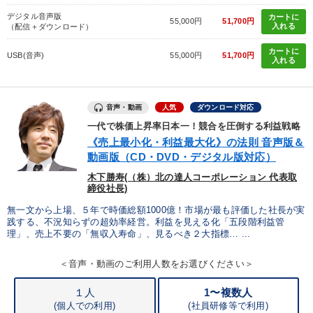
デジタル音声版
カートに
55,000円
51,700円
入れる
（配信＋ダウンロード）
カートに
USB(音声)
55,000円
51,700円
入れる
音声・動画
人気
ダウンロード対応
一代で株価上昇率日本一！競合を圧倒する利益戦略
《売上最小化・利益最大化》の法則 音声版＆
動画版（CD・DVD・デジタル版対応）
木下勝寿(（株）北の達人コーポレーション 代表取
締役社長)
無一文から上場、５年で時価総額1000億！市場が最も評価した社長が実
践する、不況知らずの超効率経営。利益を見える化「五段階利益管
理」、売上不要の「無収入寿命」、見るべき２大指標… ...
＜音声・動画のご利用人数をお選びください＞
１人
1〜複数人
(個人での利用)
(
社員研修等で利用)