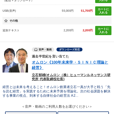
入れる
（配信＋ダウンロード）
カートに
USB(音声)
55,000円
51,700円
入れる
star_border
その他
カートに
追加テキスト
2,200円
2,200円
入れる
音声・動画
ダウンロード対応
過去半世紀を言い当てた
オムロン《100年未来学・ＳＩＮＩＣ理論と
経営》
立石郁雄(オムロン（株）ヒューマンルネッサンス研
究所 代表取締役社長)
経営とは未来を考えること！オムロン創業者立石一真が大手と戦う「先
を読む経営」を実践するために未来予測を理論化。次の社会課題を解決
する事業の視点、到来する自律社会の経営法 A2...
＜音声・動画のご利用人数をお選びください＞