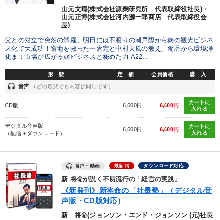
山元文晴(株式会社源麹研究所 代表取締役社長)
・
2026年春季全国経営者セミナー収録講演ＣＤ・講演ＤＶＤ・デジ
タル版（音声／動画ストリーミング・ダウンロード）
山元正博(株式会社河内源一郎商店 代表取締役会
長)
2025年春季全国経営者セミナー収録講演ＣＤ・講演ＤＶＤ・デジ
父との対立で突然の解雇、明日には不渡りの瀬戸際から麹の観光ビジネ
タル版（音声／動画ストリーミング・ダウンロード）
ス化で大成功！窮地を救った一倉定と中村天風の教え。食品から環境浄
化まで市場が広がる麹ビジネスと秘めた力 A22...
目的別
形 態
定 価
会員価格
購 入
headset
音声
（どの形態でも内容は同じです）
社長の姿勢を学びたい
財務・数字力の向上
カートに
CD版
6,600円
6,600円
入れる
リーダーの魅力向上
業績を伸ばしたい
経営を改善したい
デジタル音声版
カートに
6,600円
6,600円
入れる
（配信＋ダウンロード）
経営体系を学びたい
音声・動画
最新刊
ダウンロード対応
キーワード
新 将命が説く不易流行の「経営の実践」
《新発刊》新将命の「社長塾」（デジタル音
声版・CD版対応）
繁盛
女性経営者
新技術
金利
企業再建
新 将命(ジョンソン・エンド・ジョンソン (元)社長