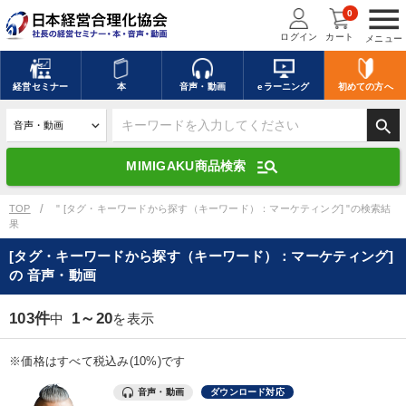
menu
0
ログイン
カート
メニュー
キーワードを入力して探す
edit
経営
セミナー
本
音声・動画
eラーニング
初めての方
へ
search
デジタル版対応のみ検索結果に表示する
manage_search
MIMIGAKU商品検索
search
上記の条件で検索
TOP
" [タグ・キーワードから探す（キーワード）：マーケティング] "の検索結
果
[タグ・キーワードから探す（キーワード）：マーケティング]
講演収録物を探す
mic
refresh
の 音声・動画
更新する
全国経営者セミナー講演収録物（全1315タイトル）からお探しいただけ
103件
1～20
中
を表示
ます
※価格はすべて税込み(10%)です
カテゴリー
音声・動画
ダウンロード対応