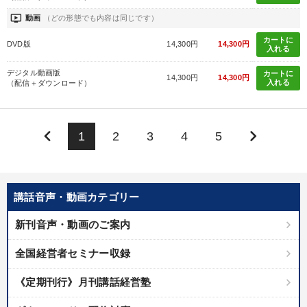
ondemand_video
動画
（どの形態でも内容は同じです）
カートに
DVD版
14,300円
14,300円
入れる
デジタル動画版
カートに
14,300円
14,300円
入れる
（配信＋ダウンロード）
keyboard_arrow_left
keyboard_arrow_right
1
2
3
4
5
講話音声・動画カテゴリー
新刊音声・動画のご案内
全国経営者セミナー収録
《定期刊行》月刊講話経営塾