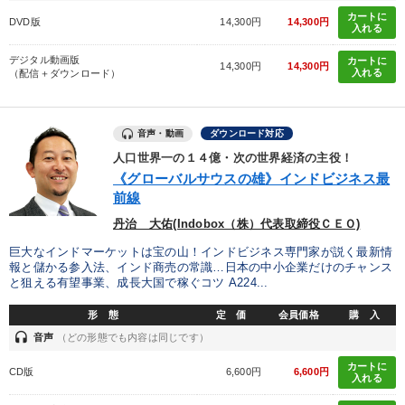
カートに
DVD版
14,300円
14,300円
入れる
デジタル動画版
カートに
14,300円
14,300円
入れる
（配信＋ダウンロード）
音声・動画
ダウンロード対応
人口世界一の１４億・次の世界経済の主役！
《グローバルサウスの雄》インドビジネス最
前線
丹治 大佑(Indobox（株）代表取締役ＣＥＯ)
巨大なインドマーケットは宝の山！インドビジネス専門家が説く最新情
報と儲かる参入法、インド商売の常識…日本の中小企業だけのチャンス
と狙える有望事業、成長大国で稼ぐコツ A224...
形 態
定 価
会員価格
購 入
headset
音声
（どの形態でも内容は同じです）
カートに
CD版
6,600円
6,600円
入れる