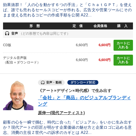
効果抜群！「人の心を動かす６つの手法」と「ＣｈａｔＧＰＴ」を使え
ば、誰でも売れるセールスコピーが作れる。広告文や営業ツールにその
まま使える売れるコピーの作成手順を公開 A22...
形 態
定 価
会員価格
購 入
headset
音声
（どの形態でも内容は同じです）
カートに
CD版
6,600円
6,600円
入れる
デジタル音声版
カートに
6,600円
6,600円
入れる
（配信＋ダウンロード）
音声・動画
ダウンロード対応
《アート×デザイン×時代感》で生み出す
「会社」と「商品」のビジュアルブランディ
ング
原伸一(現代アーティスト)
顧客の心を一瞬で掴む、時代に合った「ビジュアル」をいかに生み出す
か？現代アートの巨匠が明かす企業価値の魅せ方と企業ロゴに込める意
志、消費の主役Ｚ世代への訴求のカギとは A22...