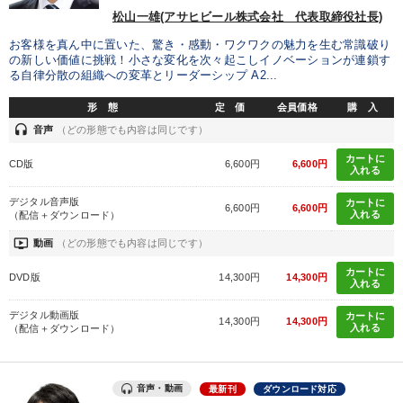
松山一雄(アサヒビール株式会社 代表取締役社長)
業種
お客様を真ん中に置いた、驚き・感動・ワクワクの魅力を生む常識破り
の新しい価値に挑戦！小さな変化を次々起こしイノベーションが連鎖す
製造業
卸売・小売・飲食業
建設・不動産業
る自律分散の組織への変革とリーダーシップ A2...
形 態
定 価
会員価格
購 入
IT・サービス・金融業
コンサルタント
専門家
headset
音声
（どの形態でも内容は同じです）
カートに
キーワード
CD版
6,600円
6,600円
入れる
デジタル音声版
カートに
6,600円
6,600円
資産運用
マーケティング
早分かり
会長
入れる
（配信＋ダウンロード）
ondemand_video
動画
（どの形態でも内容は同じです）
販売戦略
早わかり
カートに
DVD版
14,300円
14,300円
入れる
※「更新」を押すと「テーマ」「キーワード」を更新いただけます。
デジタル動画版
カートに
14,300円
14,300円
入れる
（配信＋ダウンロード）
経営音声・動画を探す
ondemand_video
refresh
更新する
全国経営者セミナー収録物以外の経営教材（全762タイトル）からお探
音声・動画
最新刊
ダウンロード対応
しいただけます