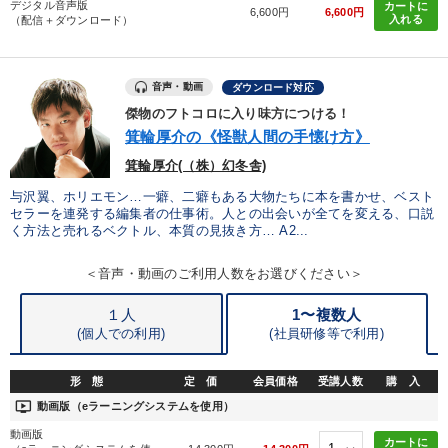
デジタル音声版
カートに
6,600円
6,600円
入れる
（配信＋ダウンロード）
音声・動画
ダウンロード対応
傑物のフトコロに入り味方につける！
箕輪厚介の《怪獣人間の手懐け方》
箕輪厚介(（株）幻冬舎)
与沢翼、ホリエモン…一癖、二癖もある大物たちに本を書かせ、ベスト
セラーを連発する編集者の仕事術。人との出会いが全てを変える、口説
く方法と売れるベクトル、本質の見抜き方… A2...
＜音声・動画のご利用人数をお選びください＞
１人
1〜複数人
(個人での利用)
(
社員研修等で利用)
形 態
定 価
会員価格
受講人数
購 入
ondemand_video
動画版（eラーニングシステムを使用）
動画版
カートに