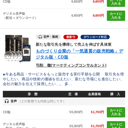
CD版
6,600円
6,600円
入れる
デジタル音声版
カートに
6,600円
6,600円
入れる
（配信＋ダウンロード）
音声・動画
最新刊
ダウンロード対応
新たな取引先を獲得して売上を伸ばす具体策
ものづくり企業の「一気通貫の販売戦略」デ
ジタル版・CD版
弓削 徹(マーケティングコンサルタント)
●今ある商品・サービスをもっと販売する実行手順を公開 取引先を増
やしたい、商品や技術の価値を伝えたい、新たな市場にも進出したい、
会社の魅力を伝えて採用したい…。 多...
形 態
定 価
会員価格
購 入
headset
音声
（どの形態でも内容は同じです）
カートに
CD版
55,000円
51,700円
入れる
デジタル音声版
カートに
55,000円
51,700円