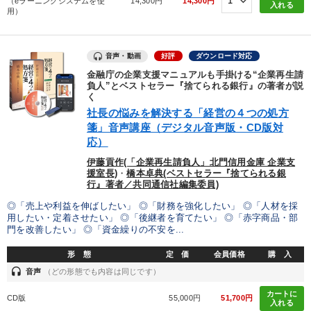
（eラーニングシステムを使
14,300円
14,300円
入れる
用）
音声・動画
好評
ダウンロード対応
金融庁の企業支援マニュアルも手掛ける“企業再生請
負人”とベストセラー『捨てられる銀行』の著者が説
く
社長の悩みを解決する「経営の４つの処方
箋」音声講座（デジタル音声版・CD版対
応）
伊藤貢作(「企業再生請負人」北門信用金庫 企業支
援室長)
・
橋本卓典(ベストセラー『捨てられる銀
行』著者／共同通信社編集委員)
◎「売上や利益を伸ばしたい」 ◎「財務を強化したい」 ◎「人材を採
用したい・定着させたい」 ◎「後継者を育てたい」 ◎「赤字商品・部
門を改善したい」 ◎「資金繰りの不安を...
形 態
定 価
会員価格
購 入
headset
音声
（どの形態でも内容は同じです）
カートに
CD版
55,000円
51,700円
入れる