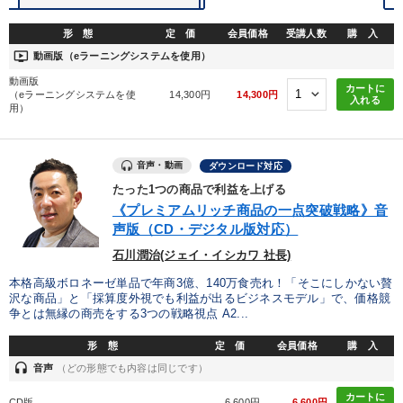
形 態
定 価
会員価格
受講人数
購 入
ondemand_video
動画版（eラーニングシステムを使用）
動画版
カートに
（eラーニングシステムを使
14,300円
14,300円
入れる
用）
音声・動画
ダウンロード対応
たった1つの商品で利益を上げる
《プレミアムリッチ商品の一点突破戦略》音
声版（CD・デジタル版対応）
石川潤治(ジェイ・イシカワ 社長)
本格高級ボロネーゼ単品で年商3億、140万食売れ！「そこにしかない贅
沢な商品」と「採算度外視でも利益が出るビジネスモデル」で、価格競
争とは無縁の商売をする3つの戦略視点 A2...
形 態
定 価
会員価格
購 入
headset
音声
（どの形態でも内容は同じです）
カートに
CD版
6,600円
6,600円