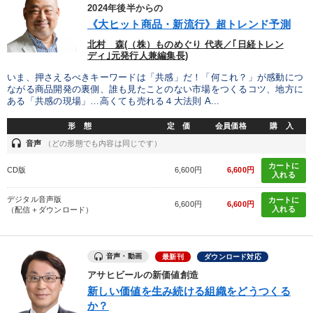
優秀各社の智恵と戦略
事業家のロマンと経営
2024年後半からの
《大ヒット商品・新流行》超トレンド予測
若手異才経営者の発想
専門家のアドバイス
北村 森(（株）ものめぐり 代表／｢日経トレン
ディ｣元発行人兼編集長)
リーダーの器量を学ぶ
いま、押さえるべきキーワードは「共感」だ！「何これ？」が感動につ
ながる商品開発の裏側、誰も見たことのない市場をつくるコツ、地方に
ある「共感の現場」…高くても売れる４大法則 A...
テーマ
形 態
定 価
会員価格
購 入
headset
音声
（どの形態でも内容は同じです）
経営者のための《音声・動画で学ぶ》講演シリーズ
カートに
CD版
6,600円
6,600円
入れる
経営戦略・経営実務
【6月】音声・映像
デジタル音声版
カートに
6,600円
6,600円
2026年夏季全国経営者セミナー収録講演ＣＤ・講演ＤＶＤ・デジ
入れる
（配信＋ダウンロード）
タル版（音声／動画ストリーミング・ダウンロード）
大竹愼一書籍
音声・動画
最新刊
ダウンロード対応
アサヒビールの新価値創造
2026年春季全国経営者セミナー収録講演ＣＤ・講演ＤＶＤ・デジ
タル版（音声／動画ストリーミング・ダウンロード）
新しい価値を生み続ける組織をどうつくる
か？