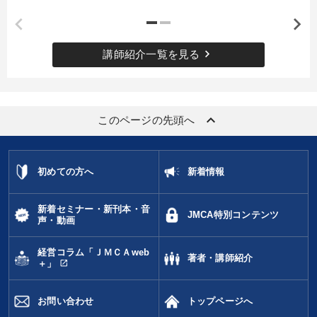
keyboard_arrow_right
講師紹介一覧を見る
keyboard_arrow_up
このページの先頭へ
初めての方へ
新着情報
新着セミナー・新刊本・音
JMCA特別コンテンツ
声・動画
経営コラム「ＪＭＣＡweb
著者・講師紹介
open_in_new
＋」
お問い合わせ
トップページへ