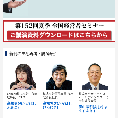
新刊の主な著者・講師紹介
concon株式会社 代表
株式会社雨風太陽 代表
株式会社サイエンス
髙
取締役 CEO
取締役社長
ホールディングス 代
村
表取締役会長
髙橋史好(たかはし
高橋博之(たかはし
し
青山恭明(あおやま
ふみこ)
ひろゆき)
やすあき )