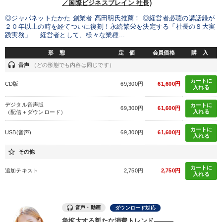
銀行交渉
／国際ビジネスブレイン 社長)
◎ジャパネットたかた 創業者 髙田明氏推薦！ ◎経営者必聴の講話録が
２０年以上の時を経てついに復刻！永続繁栄を決定する「社長の８大実
※「更新」を押すと「カテゴリー」「目的別」「キーワード」を更新いただけます。
践実務」 経営者として、様々な業種...
形 態
定 価
会員価格
購 入
タグから探す
local_offer
refresh
更新する
headset
音声
（どの形態でも内容は同じです）
すべての音声・動画（全2077タイトル）からお探しいただけます
カートに
CD版
69,300円
61,600円
入れる
タグ・キーワード
デジタル音声版
カートに
69,300円
61,600円
入れる
（配信＋ダウンロード）
資産保全
井上和弘
株式市場
不動産
ドラッカー
カートに
USB(音声)
69,300円
61,600円
入れる
入門篇
FCビジネス
海外の成功事例
会社を守る
star_border
その他
中村天風
モノづくり
多角化・新規事業
上場企業
カートに
追加テキスト
2,750円
2,750円
入れる
インバウンド
モチベーション
一倉定
繁盛
音声・動画
ダウンロード対応
人事戦略
営業
理念・パーパス
商品開発
急拡大する新たな消費トレンド―――