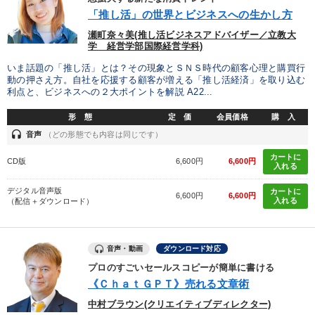
トレンド
採用
イノベーション
「推し活」の世界とビジネスへの生かし方
瀬町奈々美(推し活ビジネスアドバイザー／立教大
学 経営学部国際経営学科)
※「更新」を押すと「タグ・キーワード」を更新いただけます。
いま話題の「推し活」とは？その現象とＳＮＳ時代の顧客心理と購買行
動の押さえ方。自社を応援する顧客が増える「推し活経済」を取り込む
利点と、ビジネスへの２大ポイントを解説 A22...
形 態
定 価
会員価格
購 入
headset
音声
（どの形態でも内容は同じです）
カートに
CD版
6,600円
6,600円
入れる
デジタル音声版
カートに
6,600円
6,600円
入れる
（配信＋ダウンロード）
音声・動画
ダウンロード対応
プロのすごいセールスコピーが簡単に書ける
《ＣｈａｔＧＰＴ》売れる文章術
中村ブラウン(クリエイティブディレクター)