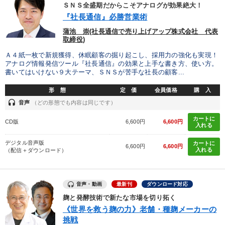
ＳＮＳ全盛期だからこそアナログが効果絶大！
『社長通信』必勝営業術
カテゴリー
蒲池 崇(社長通信で売り上げアップ株式会社 代表
取締役)
オーナー社長の「現場力の経営」＋現場の「儲ける力」をさらに
Ａ４紙一枚で新規獲得、休眠顧客の掘り起こし、採用力の強化も実現！
高める教材２選
アナログ情報発信ツール『社長通信』の効果と上手な書き方、使い方。
書いてはいけない９大テーマ、ＳＮＳが苦手な社長の顧客...
成功哲学・人間学
社員が自律的に動き出す組織づくり
形 態
定 価
会員価格
購 入
2026年夏季全国経営者セミナー収録講演ＣＤ・講演ＤＶＤ・デジ
headset
音声
（どの形態でも内容は同じです）
タル版（音声／動画ストリーミング・ダウンロード）
カートに
CD版
6,600円
6,600円
入れる
売上直結の営業力や販売力を獲得する
デジタル音声版
カートに
6,600円
6,600円
最新トレンドと時代の潮流を押さえる
営業・社員研修
入れる
（配信＋ダウンロード）
【3月】音声・映像
音声・動画
最新刊
ダウンロード対応
最新刊・戦略参謀ChatGPT実戦法と中小企業のDXと講話ご案内
麹と発酵技術で新たな市場を切り拓く
《世界を救う麹の力》老舗・種麹メーカーの
資産戦略
挑戦