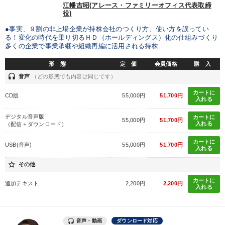
江幡吉昭(アレース・ファミリーオフィス代表取締
役)
目的別
●事実、９割の非上場企業が持株会社のつくり方、使い方を誤ってい
る！変化の時代を乗り切るＨＤ（ホールディングス）化の仕組みづくり
多くの企業で事業承継や組織再編に活用される持株...
財務・数字力の向上
新事業・新商品づくり
形 態
定 価
会員価格
購 入
リーダーの魅力向上
社員研修を行いたい
headset
音声
（どの形態でも内容は同じです）
カートに
CD版
55,000円
51,700円
経営体系を学びたい
組織を強化したい
入れる
デジタル音声版
カートに
55,000円
51,700円
入れる
（配信＋ダウンロード）
キーワード
カートに
USB(音声)
55,000円
51,700円
入れる
スポーツ関連
生産性向上
不動産
いい会社
star_border
その他
ランチェスター戦略
企業文化
カートに
追加テキスト
2,200円
2,200円
入れる
※「更新」を押すと「カテゴリー」「目的別」「キーワード」を更新いただけます。
音声・動画
ダウンロード対応