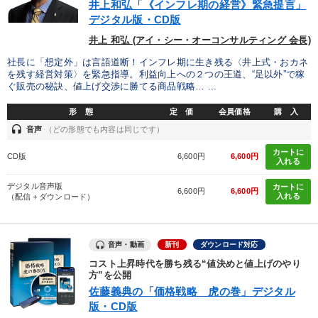
井上和弘「《インフレ期の経営》緊急提言」
デジタル版・CD版
井上 和弘 (アイ・シー・オーコンサルティング 会長)
社長に「想定外」は言語道断！インフレ期に生き残る〈井上式・おカネ
を残す経営対策〉を緊急指導。利益向上への２つの王道、“足以外”で稼
ぐ販売の秘訣、値上げ交渉に勝てる商品戦略… ...
形 態
定 価
会員価格
購 入
headset
音声
（どの形態でも内容は同じです）
カートに
CD版
6,600円
6,600円
入れる
デジタル音声版
カートに
6,600円
6,600円
入れる
（配信＋ダウンロード）
音声・動画
新刊
ダウンロード対応
コスト上昇時代を勝ち残る“値決めと値上げのやり
方”を公開
佐藤義典の「価格戦略 虎の巻」デジタル
版・CD版