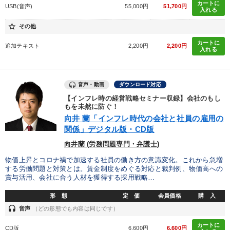
カートに
USB(音声)
55,000円
51,700円
入れる
star_border
その他
カートに
追加テキスト
2,200円
2,200円
入れる
音声・動画
ダウンロード対応
【インフレ時の経営戦略セミナー収録】会社のもし
もを未然に防ぐ！
向井 蘭「インフレ時代の会社と社員の雇用の
関係」デジタル版・CD版
向井蘭 (労務問題専門・弁護士)
物価上昇とコロナ禍で加速する社員の働き方の意識変化。これから急増
する労働問題と対策とは。賃金制度をめぐる対応と裁判例、物価高への
賞与活用、会社に合う人材を獲得する採用戦略…
形 態
定 価
会員価格
購 入
headset
音声
（どの形態でも内容は同じです）
カートに
CD版
6,600円
6,600円