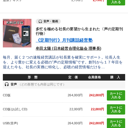
入れる
音声・動画
多忙を極める社長の要望から生まれた〈声の定期刊
行物〉
《定期刊行》月刊講話経営塾
牟田太陽 (日本経営合理化協会 理事長)
毎月、届く２つの速報経営講話が社長業を確実にサポート。社長人生
を、より豊かに変える必聴の“声の定期情報”です。創刊から１７年目を
迎えた今も、社長の実務に特化し、必聴の経営情報だけを...
形 態
定 価
会員価格
購 入
headset
音声
（どの形態でも内容は同じです）
カートに
CD版
264,000円
242,000円
入れる
カートに
CD版(お試しCD)
22,000円
22,000円
入れる
カートに
USB(音声)
264,000円
242,000円
入れる