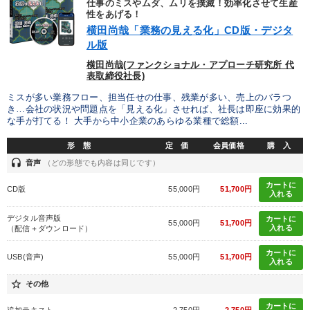
仕事のミスやムダ、ムリを撲滅！効率化させて生産
性をあげる！
横田尚哉「業務の見える化」CD版・デジタ
ル版
横田尚哉(ファンクショナル・アプローチ研究所 代
表取締役社長)
ミスが多い業務フロー、担当任せの仕事、残業が多い、売上のバラつ
き…会社の状況や問題点を「見える化」させれば、社長は即座に効果的
な手が打てる！ 大手から中小企業のあらゆる業種で総額...
形 態
定 価
会員価格
購 入
headset
音声
（どの形態でも内容は同じです）
カートに
CD版
55,000円
51,700円
入れる
デジタル音声版
カートに
55,000円
51,700円
入れる
（配信＋ダウンロード）
カートに
USB(音声)
55,000円
51,700円
入れる
star_border
その他
カートに
追加テキスト
2,750円
2,750円