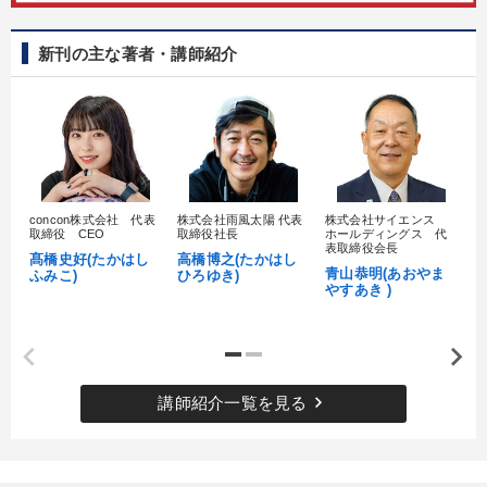
新刊の主な著者・講師紹介
concon株式会社 代表
株式会社雨風太陽 代表
株式会社サイエンス
髙
取締役 CEO
取締役社長
ホールディングス 代
村
表取締役会長
髙橋史好(たかはし
高橋博之(たかはし
し
青山恭明(あおやま
ふみこ)
ひろゆき)
やすあき )
keyboard_arrow_right
講師紹介一覧を見る