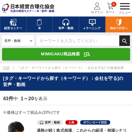
menu
0
ログイン
カート
メニュー
キーワードを入力して探す
edit
経営
セミナー
本
音声・動画
eラーニング
初めての方
へ
search
デジタル版対応のみ検索結果に表示する
manage_search
MIMIGAKU商品検索
search
上記の条件で検索
TOP
" [タグ・キーワードから探す（キーワード）：会社を守る] "の検索結果
[タグ・キーワードから探す（キーワード）：会社を守る]の
音声・動画
講演収録物を探す
mic
refresh
更新する
43件
1～20
中
を表示
全国経営者セミナー講演収録物（全1315タイトル）からお探しいただけ
ます
※価格はすべて税込み(10%)です
カテゴリー
音声・動画
人気
ダウンロード対応
過熱が続く株式相場、これからの経済・相場シナリ