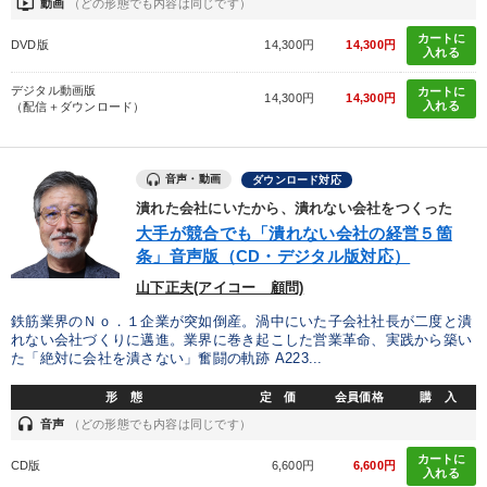
ondemand_video
動画
（どの形態でも内容は同じです）
カートに
DVD版
14,300円
14,300円
入れる
デジタル動画版
カートに
14,300円
14,300円
入れる
（配信＋ダウンロード）
音声・動画
ダウンロード対応
潰れた会社にいたから、潰れない会社をつくった
大手が競合でも「潰れない会社の経営５箇
条」音声版（CD・デジタル版対応）
山下正夫(アイコー 顧問)
鉄筋業界のＮｏ．１企業が突如倒産。渦中にいた子会社社長が二度と潰
れない会社づくりに邁進。業界に巻き起こした営業革命、実践から築い
た「絶対に会社を潰さない」奮闘の軌跡 A223...
形 態
定 価
会員価格
購 入
headset
音声
（どの形態でも内容は同じです）
カートに
CD版
6,600円
6,600円
入れる