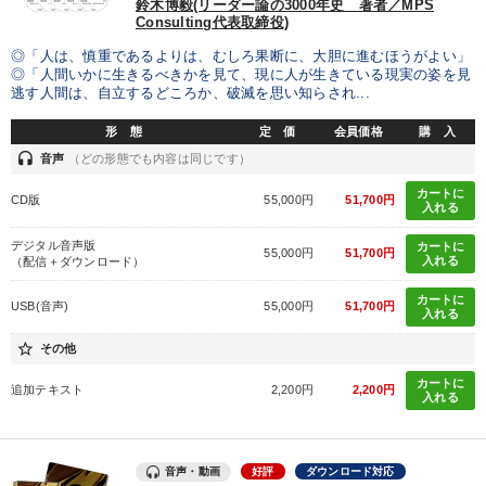
鈴木博毅(リーダー論の3000年史 著者／MPS
※「更新」を押すと「タグ・キーワード」を更新いただけます。
Consulting代表取締役)
◎「人は、慎重であるよりは、むしろ果断に、大胆に進むほうがよい」
◎「人間いかに生きるべきかを見て、現に人が生きている現実の姿を見
逃す人間は、自立するどころか、破滅を思い知らされ...
形 態
定 価
会員価格
購 入
headset
音声
（どの形態でも内容は同じです）
カートに
CD版
55,000円
51,700円
入れる
デジタル音声版
カートに
55,000円
51,700円
入れる
（配信＋ダウンロード）
カートに
USB(音声)
55,000円
51,700円
入れる
star_border
その他
カートに
追加テキスト
2,200円
2,200円
入れる
音声・動画
好評
ダウンロード対応