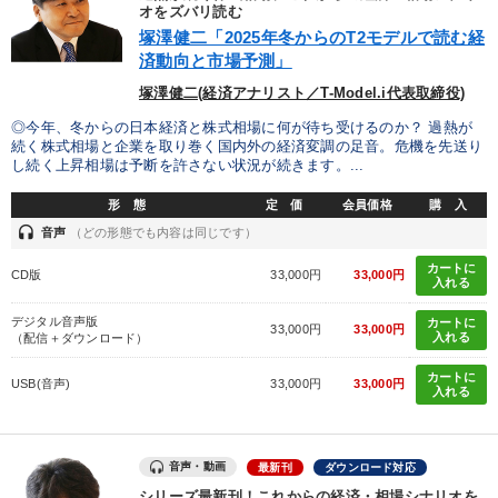
優秀各社の智恵と戦略
事業家のロマンと経営
オをズバリ読む
塚澤健二「2025年冬からのT2モデルで読む経
済動向と市場予測」
若手異才経営者の発想
専門家のアドバイス
塚澤健二(経済アナリスト／T-Model.i代表取締役)
リーダーの器量を学ぶ
◎今年、冬からの日本経済と株式相場に何が待ち受けるのか？ 過熱が
続く株式相場と企業を取り巻く国内外の経済変調の足音。危機を先送り
し続く上昇相場は予断を許さない状況が続きます。...
テーマ
形 態
定 価
会員価格
購 入
headset
音声
（どの形態でも内容は同じです）
音声と動画で学ぶ
【2026年7月】音声・映像ご案内商品
カートに
CD版
33,000円
33,000円
入れる
仕事のスキルと人間力を高める知恵を身につける
デジタル音声版
カートに
33,000円
33,000円
【最新刊】精神科医・和田秀樹の「老いない力」＋健康な社長と
入れる
（配信＋ダウンロード）
会社をつくる厳選講話
カートに
USB(音声)
33,000円
33,000円
入れる
組織と人を動かすマネジメント力を磨く
【1月】音声・映像
業種
音声・動画
最新刊
ダウンロード対応
シリーズ最新刊！これからの経済・相場シナリオを