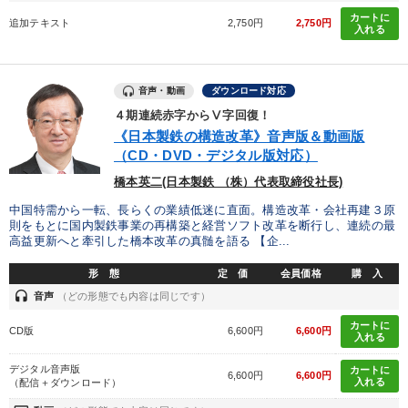
カートに
追加テキスト
2,750円
2,750円
入れる
音声・動画
ダウンロード対応
４期連続赤字からⅤ字回復！
《日本製鉄の構造改革》音声版＆動画版
（CD・DVD・デジタル版対応）
橋本英二(日本製鉄 （株）代表取締役社長)
中国特需から一転、長らくの業績低迷に直面。構造改革・会社再建３原
則をもとに国内製鉄事業の再構築と経営ソフト改革を断行し、連続の最
高益更新へと牽引した橋本改革の真髄を語る 【企...
形 態
定 価
会員価格
購 入
headset
音声
（どの形態でも内容は同じです）
カートに
CD版
6,600円
6,600円
入れる
デジタル音声版
カートに
6,600円
6,600円
入れる
（配信＋ダウンロード）