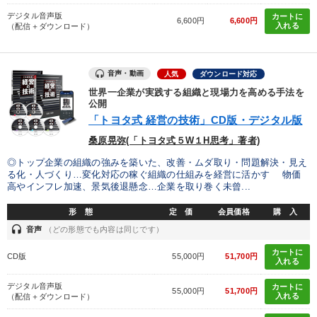
デジタル音声版
カートに
6,600円
6,600円
入れる
（配信＋ダウンロード）
音声・動画
人気
ダウンロード対応
世界一企業が実践する組織と現場力を高める手法を
公開
「トヨタ式 経営の技術」CD版・デジタル版
桑原晃弥(「トヨタ式５W１H思考」著者)
◎トップ企業の組織の強みを築いた、改善・ムダ取り・問題解決・見え
る化・人づくり…変化対応の稼ぐ組織の仕組みを経営に活かす 物価
高やインフレ加速、景気後退懸念…企業を取り巻く未曾...
形 態
定 価
会員価格
購 入
headset
音声
（どの形態でも内容は同じです）
カートに
CD版
55,000円
51,700円
入れる
デジタル音声版
カートに
55,000円
51,700円
入れる
（配信＋ダウンロード）