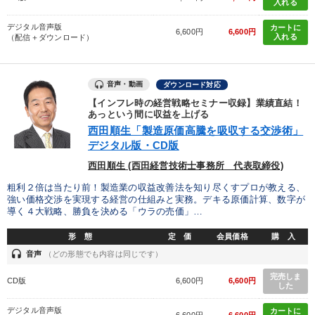
入れる
デジタル音声版
カートに
6,600円
6,600円
入れる
（配信＋ダウンロード）
音声・動画
ダウンロード対応
【インフレ時の経営戦略セミナー収録】業績直結！
あっという間に収益を上げる
西田順生「製造原価高騰を吸収する交渉術」
デジタル版・CD版
西田順生 (西田経営技術士事務所 代表取締役)
粗利２倍は当たり前！製造業の収益改善法を知り尽くすプロが教える、
強い価格交渉を実現する経営の仕組みと実務。デキる原価計算、数字が
導く４大戦略、勝負を決める「ウラの売価」…
形 態
定 価
会員価格
購 入
headset
音声
（どの形態でも内容は同じです）
完売しま
CD版
6,600円
6,600円
した
デジタル音声版
カートに