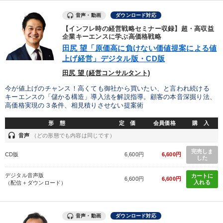
音声・動画
ダウンロード対応
【インフレ時の経営戦略セミナー収録】超・高収益
企業キーエンスに学ぶ高価格戦略
田尻 望「原価高に負けない価値提案による値
上げ経営」デジタル版・CD版
田尻 望 (経営コンサルタント)
今が値上げのチャンス！高くても御社から買いたい、と言われ続ける
キーエンスの「儲かる構造」導入法を解説指導。顧客の本音深掘り法、
高価格実現の３条件、相見積りさせない提案術
形 態
定 価
会員価格
購 入
headset
音声
（どの形態でも内容は同じです）
完売しま
CD版
6,600円
6,600円
した
デジタル音声版
カートに
6,600円
6,600円
入れる
（配信＋ダウンロード）
音声・動画
ダウンロード対応