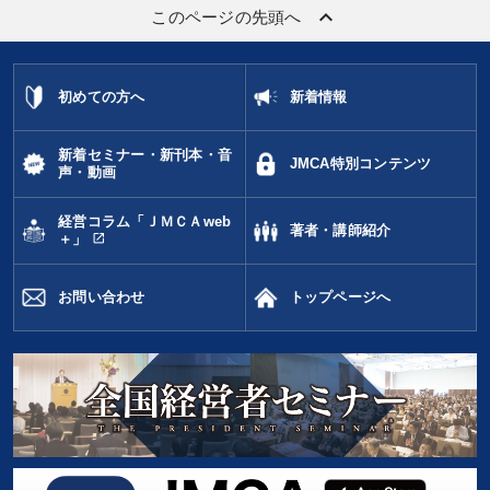
keyboard_arrow_up
このページの先頭へ
初めての方へ
新着情報
新着セミナー・新刊本・音
JMCA特別コンテンツ
声・動画
経営コラム「ＪＭＣＡweb
著者・講師紹介
open_in_new
＋」
お問い合わせ
トップページへ