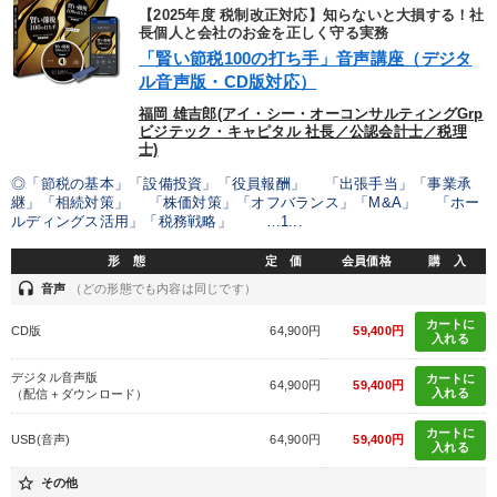
【2025年度 税制改正対応】知らないと大損する！社
長個人と会社のお金を正しく守る実務
「賢い節税100の打ち手」音声講座（デジタ
ル音声版・CD版対応）
福岡 雄吉郎(アイ・シー・オーコンサルティングGrp
ビジテック・キャピタル 社長／公認会計士／税理
士)
◎「節税の基本」「設備投資」「役員報酬」 「出張手当」「事業承
継」「相続対策」 「株価対策」「オフバランス」「M&A」 「ホー
ルディングス活用」「税務戦略」 …1...
形 態
定 価
会員価格
購 入
headset
音声
（どの形態でも内容は同じです）
カートに
CD版
64,900円
59,400円
入れる
デジタル音声版
カートに
64,900円
59,400円
入れる
（配信＋ダウンロード）
カートに
USB(音声)
64,900円
59,400円
入れる
star_border
その他