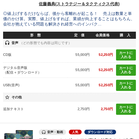
佐藤義典(ストラテジー＆タクティクス代表)
◎値上げするだけならば、後から客離れが起こる！ 売上は数量と単
価のかけ算。実際、値上げをすれば、業績が向上することはもちろん、
会社が抱えている問題も解決され経営へのインパク...
形 態
定 価
会員価格
購 入
headset
音声
（どの形態でも内容は同じです）
カートに
CD版
55,000円
52,250円
入れる
デジタル音声版
カートに
55,000円
52,250円
入れる
（配信＋ダウンロード）
カートに
USB(音声)
55,000円
52,250円
入れる
star_border
その他
カートに
追加テキスト
2,750円
2,750円
入れる
音声・動画
人気
ダウンロード対応