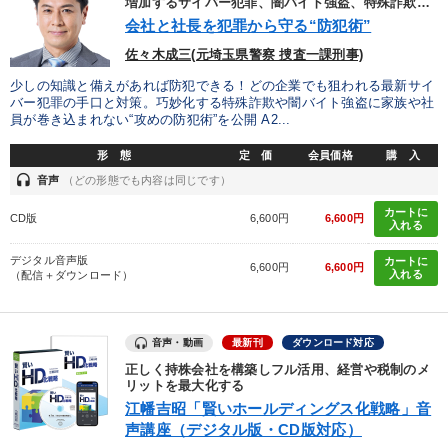
増加するサイバー犯罪、闇バイト強盗、特殊詐欺…
会社と社長を犯罪から守る“防犯術”
組織と人を動かすマネジメント力を磨く
大竹愼一書籍
佐々木成三(元埼玉県警察 捜査一課刑事)
少しの知識と備えがあれば防犯できる！どの企業でも狙われる最新サイ
全国経営者セミナー収録〈売れ筋・人気ランキング〉＆新刊・好
評講話
バー犯罪の手口と対策。巧妙化する特殊詐欺や闇バイト強盗に家族や社
員が巻き込まれない“攻めの防犯術”を公開 A2...
「儲けの本質」を突く
形 態
定 価
会員価格
購 入
headset
音声
（どの形態でも内容は同じです）
【最新刊】時代を超える経営150の言葉＋社長のスピーチ・話材
集２タイトル
カートに
CD版
6,600円
6,600円
入れる
後継社長・アトツギ
デジタル音声版
カートに
6,600円
6,600円
入れる
（配信＋ダウンロード）
【最新刊】精神科医・和田秀樹の「老いない力」＋健康な社長と
会社をつくる厳選講話
組織・採用・スキル
音声と動画で学ぶ
音声・動画
最新刊
ダウンロード対応
正しく持株会社を構築しフル活用、経営や税制のメ
「利上げ時代の最新・銀行対策」＋「不動産市況予測」＋「市場
リットを最大化する
予測と株式投資」最新刊
江幡吉昭「賢いホールディングス化戦略」音
声講座（デジタル版・CD版対応）
経営者のための《音声・動画で学ぶ》講演シリーズ
資産戦略