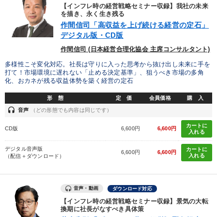
【インフレ時の経営戦略セミナー収録】我社の未来
を描き、永く生き残る
作間信司「高収益を上げ続ける経営の定石」
デジタル版・CD版
作間信司 (日本経営合理化協会 主席コンサルタント)
多様性こそ変化対応。社長は守りに入った思考から抜け出し未来に手を
打て！市場環境に遅れない「止める決定基準」、狙うべき市場の多角
化、おカネが残る収益体勢を築く経営の定石
形 態
定 価
会員価格
購 入
headset
音声
（どの形態でも内容は同じです）
カートに
CD版
6,600円
6,600円
入れる
デジタル音声版
カートに
6,600円
6,600円
入れる
（配信＋ダウンロード）
音声・動画
ダウンロード対応
【インフレ時の経営戦略セミナー収録】景気の大転
換期に社長がなすべき具体策