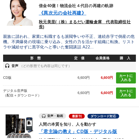
タグから探す
local_offer
refresh
更新する
借金40億！物流会社４代目の再建の軌跡
《異次元の会社再建》
すべての音声・動画（全2077タイトル）からお探しいただけます
秋元美里(（株）まるだい運輸倉庫 代表取締役社
長)
タグ・キーワード
親族に請われ、家業に転職するも派閥争いや不正、連続赤字で倒産の危
機。不満爆発の現場に乗り込み、女性の力を活かす組織に転換。リスト
ラや減給せずに黒字化へと導いた奮闘講話 A22...
松下幸之助
健康・ウェルビーイング
モチベーション
形 態
定 価
会員価格
購 入
心を磨く
SNS活用
IT・デジタル活用
headset
音声
（どの形態でも内容は同じです）
理念・パーパス
地方企業の勝ち方
一倉定
カートに
CD版
6,600円
6,600円
入れる
多様性・ダイバーシティ
中村天風
異発想
デジタル音声版
カートに
6,600円
6,600円
入れる
（配信＋ダウンロード）
ドラッカー
企業成長
推薦
聞き手・作間信司
会社数字を学ぶ
賃金制度
商品開発
繁盛
音声・動画
最新刊
ダウンロード対応
人間の本質を知り、人を動かす
不動産投資
企業文化
節税
M&A
「君主論の教え」CD版・デジタル版