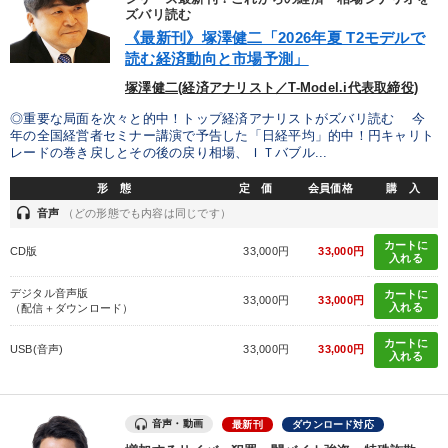
ズバリ読む
製造業
卸売・小売・飲食業
建設・不動産業
《最新刊》塚澤健二「2026年夏 T2モデルで
読む経済動向と市場予測」
IT・サービス・金融業
コンサルタント
専門家
塚澤健二(経済アナリスト／T-Model.i代表取締役)
◎重要な局面を次々と的中！トップ経済アナリストがズバリ読む 今
キーワード
年の全国経営者セミナー講演で予告した「日経平均」的中！円キャリト
レードの巻き戻しとその後の戻り相場、ＩＴバブル...
話し方
ブランディング
会長
繁盛
賃金制度
形 態
定 価
会員価格
購 入
headset
音声
（どの形態でも内容は同じです）
一倉定
カートに
CD版
33,000円
33,000円
入れる
※「更新」を押すと「テーマ」「キーワード」を更新いただけます。
デジタル音声版
カートに
33,000円
33,000円
入れる
（配信＋ダウンロード）
経営音声・動画を探す
ondemand_video
refresh
更新する
カートに
USB(音声)
33,000円
33,000円
入れる
全国経営者セミナー収録物以外の経営教材（全762タイトル）からお探
しいただけます
音声・動画
最新刊
ダウンロード対応
カテゴリー