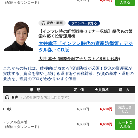
6,600円
6,600円
入れる
（配信＋ダウンロード）
音声・動画
ダウンロード対応
【インフレ時の経営戦略セミナー収録】幾代もの繁
栄を築く投資運用術
大井幸子「インフレ時代の資産防衛策」デジ
タル版・CD版
大井 幸子 (国際金融アナリスト／SAIL 代表)
これからの時代は、積極的に“攻める”投資防衛が必須！欧米の資産家が
実践する、資産を増やし続ける運用術や節税対策、投資の基本・運用の
要所を、投資のプロがわかりやすく伝授
形 態
定 価
会員価格
購 入
headset
音声
（どの形態でも内容は同じです）
完売しま
CD版
6,600円
6,600円
した
デジタル音声版
カートに
6,600円
6,600円
入れる
（配信＋ダウンロード）