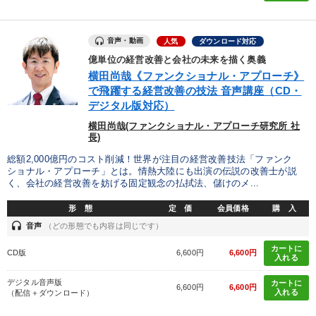
音声・動画
人気
ダウンロード対応
億単位の経営改善と会社の未来を描く奥義
横田尚哉《ファンクショナル・アプローチ》
で飛躍する経営改善の技法 音声講座（CD・
デジタル版対応）
横田尚哉(ファンクショナル・アプローチ研究所 社
長)
総額2,000億円のコスト削減！世界が注目の経営改善技法「ファンク
ショナル・アプローチ」とは。情熱大陸にも出演の伝説の改善士が説
く、会社の経営改善を妨げる固定観念の払拭法、儲けのメ...
形 態
定 価
会員価格
購 入
headset
音声
（どの形態でも内容は同じです）
カートに
CD版
6,600円
6,600円
入れる
デジタル音声版
カートに
6,600円
6,600円
入れる
（配信＋ダウンロード）