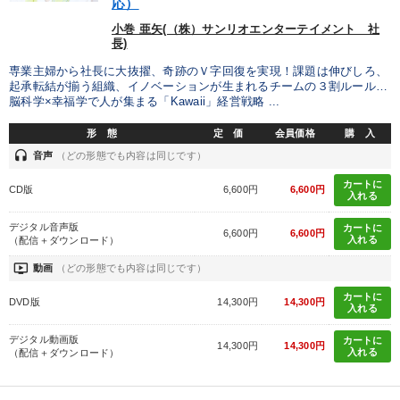
応）
小巻 亜矢(（株）サンリオエンターテイメント 社
目的別
長)
専業主婦から社長に大抜擢、奇跡のＶ字回復を実現！課題は伸びしろ、
業績を伸ばしたい
財務・数字力の向上
経営を改善したい
起承転結が揃う組織、イノベーションが生まれるチームの３割ルール…
脳科学×幸福学で人が集まる「Kawaii」経営戦略 ...
発想力を磨きたい
財務・数字力の向上
形 態
定 価
会員価格
購 入
headset
音声
（どの形態でも内容は同じです）
財務・数字力の向上
カートに
CD版
6,600円
6,600円
入れる
キーワード
デジタル音声版
カートに
6,600円
6,600円
入れる
（配信＋ダウンロード）
健康・ウェルビーイング
早わかり
イノベーション
ondemand_video
動画
（どの形態でも内容は同じです）
カートに
DVD版
14,300円
14,300円
会社を守る
通信販売
投資
入れる
デジタル動画版
カートに
14,300円
14,300円
入れる
※「更新」を押すと「カテゴリー」「目的別」「キーワード」を更新いただけます。
（配信＋ダウンロード）