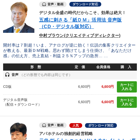
タグから探す
local_offer
refresh
更新する
音声・動画
ダウンロード対応
すべての音声・動画（全2076タイトル）からお探しいただけます
デジタル全盛の時代だからこそ、効果は絶大！
五感に刺さる「紙ＤＭ」活用法 音声版
（CD・デジタル版対応）
タグ・キーワード
中村ブラウン(クリエイティブディレクター)
人事戦略
DX
リーダーシップ
スポーツ関連
開封率は７割超！いま、アナログが逆に効く！伝説の集客クリエイター
が教える、最新ＤＭ戦略。思わず開けてしまう仕掛け、「あなただけ
感」の伝え方、売上直結・利益２５％アップの急所… ...
広報・PR
井上和弘
新技術
マーケティング
形 態
定 価
会員価格
購 入
不動産投資
リベラルアーツ
SDGs
上場企業
headset
音声
（どの形態でも内容は同じです）
ビジネスモデル
理念・パーパス
スポーツ関係
カートに
CD版
6,600円
6,600円
入れる
仕組み
企業文化
通販
推薦
会社数字を学ぶ
デジタル音声版
カートに
6,600円
6,600円
入れる
（配信＋ダウンロード）
リピート
資産運用
海外の成功事例
会社を守る
音声・動画
人気
ダウンロード対応
※「更新」を押すと「タグ・キーワード」を更新いただけます。
アパホテルの独創的経営戦略