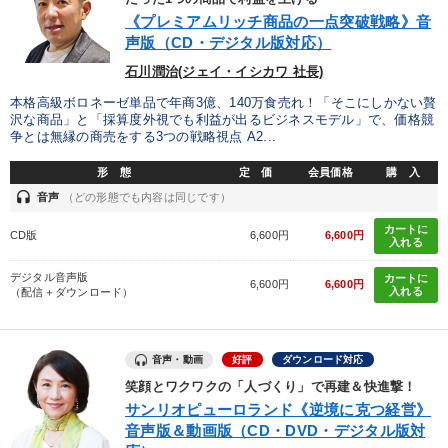
《プレミアムリッチ商品の一点突破戦略》音
声版（CD・デジタル版対応）
カテゴリー
石川潤治(ジェイ・イシカワ 社長)
【2026年7月】音声・映像ご案内商品
本格高級ボロネーゼ単品で年商3億、140万食売れ！「そこにしかない贅
沢な商品」と「採算度外視でも利益が出るビジネスモデル」で、価格競
争とは無縁の商売をする3つの戦略視点 A2...
2025年夏季全国経営者セミナー収録講演ＣＤ・講演ＤＶＤ・デジ
タル版（音声／動画ストリーミング・ダウンロード）
形 態
定 価
会員価格
購 入
headset
147回春季大会
《強い財務を実践する経営者》講話４選
音声
（どの形態でも内容は同じです）
カートに
CD版
6,600円
6,600円
「儲けの本質」を突く
経営リーダーの考え方と戦略を学ぶ
入れる
デジタル音声版
カートに
マーケティング
経済・景気・相場予測
6,600円
6,600円
入れる
（配信＋ダウンロード）
【最新刊】時代を超える経営150の言葉＋社長のスピーチ・話材
集２タイトル
音声・動画
好評
ダウンロード対応
経営者のための《音声・動画で学ぶ》講演シリーズ
笑顔とワクワクの「人づくり」で再建＆快進撃！
サンリオピューロランド《逆境に克つ経営》
改善・生産性向上
後継社長・アトツギ
音声版＆動画版（CD・DVD・デジタル版対