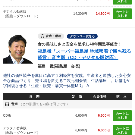
入れる
デジタル動画版
カートに
14,300円
14,300円
入れる
（配信＋ダウンロード）
音声・動画
ダウンロード対応
食の美味しさと安全を追求し40年間黒字経営！
福島徹「スーパー福島屋 地域密着で勝ち残る
経営」音声版（CD・デジタル版対応）
福島 徹(福島屋 会長)
他社の価格競争を尻目に高アラ利経営を実践。生産者と連携した安心安
全な商品づくり、売り場を変える二次元棚会議、生活講座…。店舗をV
字回復させる「生産・販売・購買一体型MD」 A...
形 態
定 価
会員価格
購 入
headset
音声
（どの形態でも内容は同じです）
カートに
CD版
6,600円
6,600円
入れる
デジタル音声版
カートに
6,600円
6,600円
入れる
（配信＋ダウンロード）