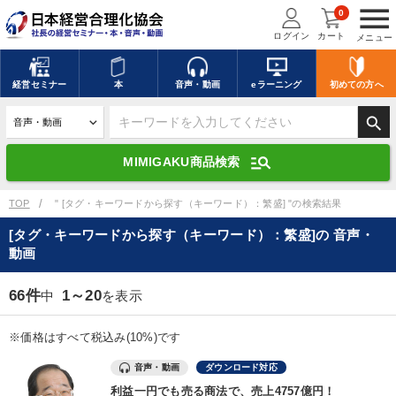
menu
0
ログイン
カート
メニュー
キーワードを入力して探す
edit
経営
セミナー
本
音声・動画
eラーニング
初めての方
へ
search
デジタル版対応のみ検索結果に表示する
manage_search
MIMIGAKU商品検索
search
上記の条件で検索
TOP
" [タグ・キーワードから探す（キーワード）：繁盛] "の検索結果
[タグ・キーワードから探す（キーワード）：繁盛]の 音声・
動画
講演収録物を探す
mic
refresh
更新する
66件
1～20
中
を表示
全国経営者セミナー講演収録物（全1315タイトル）からお探しいただけ
ます
※価格はすべて税込み(10%)です
カテゴリー
音声・動画
ダウンロード対応
利益一円でも売る商法で、売上4757億円！