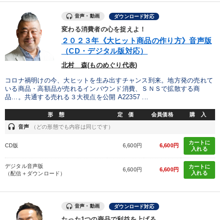
業種
音声・動画
ダウンロード対応
変わる消費者の心を捉えよ！
製造業
卸売・小売・飲食業
建設・不動産業
２０２３年《大ヒット商品の作り方》音声版
（CD・デジタル版対応）
IT・サービス・金融業
コンサルタント
専門家
北村 森(ものめぐり代表)
コロナ禍明けの今、大ヒットを生み出すチャンス到来。地方発の売れて
キーワード
いる商品・高額品が売れるインバウンド消費、ＳＮＳで拡散する商
品…。共通する売れる３大視点を公開 A22357 ...
形 態
定 価
会員価格
購 入
不動産投資
広報・PR
賃金制度
金融
企業成長
headset
音声
（どの形態でも内容は同じです）
早分かり
カートに
CD版
6,600円
6,600円
入れる
※「更新」を押すと「テーマ」「キーワード」を更新いただけます。
デジタル音声版
カートに
6,600円
6,600円
入れる
（配信＋ダウンロード）
経営音声・動画を探す
ondemand_video
refresh
更新する
音声・動画
ダウンロード対応
全国経営者セミナー収録物以外の経営教材（全761タイトル）からお探
しいただけます
たった1つの商品で利益を上げる