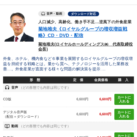
音声・動画
ダウンロード対応
人口減少、高齢化、働き手不足…逆風下の外食産業
菊地唯夫《ロイヤルグループの増収増益戦
略》CD・DVD・配信
菊地唯夫(ロイヤルホールディングス㈱ 代表取締役
会長)
外食、ホテル、機内食など６事業を展開するロイヤルグループの増収増
益を持続する戦略とは。量から質へ、テクノロジーを活用した業務改
善…。外食産業が直面する様々な問題の解決策を提示 ...
形 態
定 価
会員価格
購 入
headset
音声
（どの形態でも内容は同じです）
カートに
CD版
6,600円
6,600円
入れる
デジタル音声版
カートに
6,600円
6,600円
入れる
（配信＋ダウンロード）
ondemand_video
動画
（どの形態でも内容は同じです）
カートに