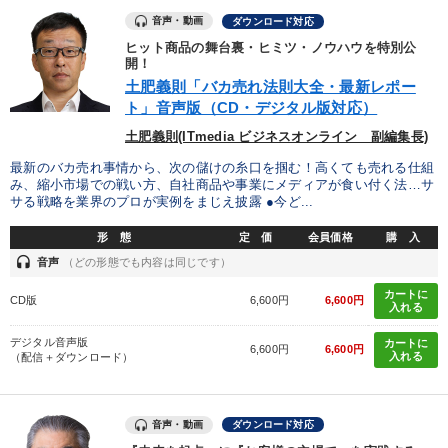
音声・動画
ダウンロード対応
ヒット商品の舞台裏・ヒミツ・ノウハウを特別公
開！
土肥義則「バカ売れ法則大全・最新レポー
ト」音声版（CD・デジタル版対応）
土肥義則(ITmedia ビジネスオンライン 副編集長)
最新のバカ売れ事情から、次の儲けの糸口を掴む！高くても売れる仕組
み、縮小市場での戦い方、自社商品や事業にメディアが食い付く法…サ
サる戦略を業界のプロが実例をまじえ披露 ●今ど...
形 態
定 価
会員価格
購 入
headset
音声
（どの形態でも内容は同じです）
カートに
CD版
6,600円
6,600円
入れる
デジタル音声版
カートに
6,600円
6,600円
入れる
（配信＋ダウンロード）
音声・動画
ダウンロード対応