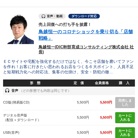
音声・動画
ダウンロード対応
売上回復への打ち手を披露！
鳥越恒一のコロナショックを乗り切る「店舗
戦略」
鳥越恒一(DIC幹部育成コンサルティング株式会社 社
長)
ＥＣサイトや宅配を強化するだけではなく、今こそ店舗を磨いてファン
を作れ！お客に行きたい思われるお店をつくる６大ポイント、人員不足
と短期戦力化への対応法、集客の仕掛け、安全・防犯の徹...
形 態
定 価
会員価格
購 入
headset
音声
（どの形態でも内容は同じです）
完売しま
CD版(簡易版CD)
5,500円
5,500円
した
デジタル音声版
カートに
5,500円
5,500円
入れる
（配信＋ダウンロード）
カートに
USB(音声)
5,500円
5,500円
入れる