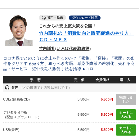
音声・動画
ダウンロード対応
これからの売上拡大策を公開！
竹内謙礼の「消費動向と販売促進のやり方」
ＣＤ・ＭＰ３
竹内謙礼(いろは代表取締役)
コロナ禍でどのように売上を作るのか？「密集」「密接」「密閉」の条
件をクリアする売り方、狙うべき客層、感染予防策の差別化、売れる商
品・サービス…短中長期の販促手法を指導 ●コロ...
形 態
定 価
会員価格
購 入
headset
音声
（どの形態でも内容は同じです）
完売しま
CD版(簡易版CD)
5,500円
5,500円
した
デジタル音声版
カートに
5,500円
5,500円
入れる
（配信＋ダウンロード）
カートに
USB(音声)
5,500円
5,500円
入れる