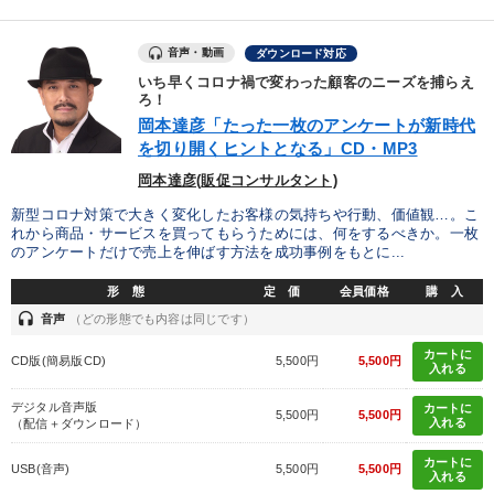
音声・動画
ダウンロード対応
いち早くコロナ禍で変わった顧客のニーズを捕らえ
ろ！
岡本達彦「たった一枚のアンケートが新時代
を切り開くヒントとなる」CD・MP3
岡本達彦(販促コンサルタント)
新型コロナ対策で大きく変化したお客様の気持ちや行動、価値観…。こ
れから商品・サービスを買ってもらうためには、何をするべきか。一枚
のアンケートだけで売上を伸ばす方法を成功事例をもとに...
形 態
定 価
会員価格
購 入
headset
音声
（どの形態でも内容は同じです）
カートに
CD版(簡易版CD)
5,500円
5,500円
入れる
デジタル音声版
カートに
5,500円
5,500円
入れる
（配信＋ダウンロード）
カートに
USB(音声)
5,500円
5,500円
入れる