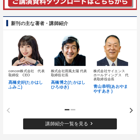
新刊の主な著者・講師紹介
concon株式会社 代表
株式会社雨風太陽 代表
株式会社サイエンス
髙
取締役 CEO
取締役社長
ホールディングス 代
村
表取締役会長
髙橋史好(たかはし
高橋博之(たかはし
し
青山恭明(あおやま
ふみこ)
ひろゆき)
やすあき )
keyboard_arrow_right
講師紹介一覧を見る