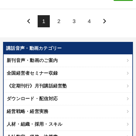
keyboard_arrow_left
keyboard_arrow_right
1
2
3
4
講話音声・動画カテゴリー
新刊音声・動画のご案内
全国経営者セミナー収録
《定期刊行》月刊講話経営塾
ダウンロード・配信対応
経営戦略・経営実務
人材・組織・採用・スキル