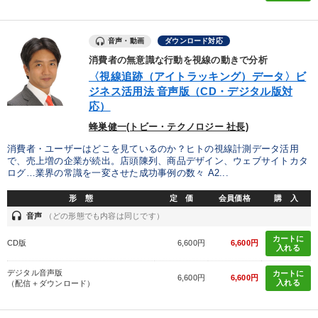
音声・動画
ダウンロード対応
消費者の無意識な行動を視線の動きで分析
〈視線追跡（アイトラッキング）データ〉ビ
ジネス活用法 音声版（CD・デジタル版対
応）
蜂巣健一(トビー・テクノロジー 社長)
消費者・ユーザーはどこを見ているのか？ヒトの視線計測データ活用
で、売上増の企業が続出。店頭陳列、商品デザイン、ウェブサイトカタ
ログ…業界の常識を一変させた成功事例の数々 A2...
形 態
定 価
会員価格
購 入
headset
音声
（どの形態でも内容は同じです）
カートに
CD版
6,600円
6,600円
入れる
デジタル音声版
カートに
6,600円
6,600円
入れる
（配信＋ダウンロード）