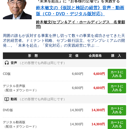
『未来を起点』に『お客様の立場で』を実践する
鈴木敏文の《仮説と検証の経営》音声・動画
版（CD・DVD・デジタル版対応）
鈴木敏文(セブン＆アイ・ホールディングス 名誉顧
問)
周囲の誰もが反対する事案を押し切って数々の事業を成功させてきた天
才的経営者。ドミナント戦略、セブン銀行設立、セブンプレミアムの開
発…。「未来を起点」「変化対応」の実践経営に学ぶ ...
形 態
定 価
会員価格
購 入
headset
音声
（どの形態でも内容は同じです）
カートに
CD版
6,600円
6,600円
入れる
デジタル音声版
カートに
6,600円
6,600円
入れる
（配信＋ダウンロード）
ondemand_video
動画
（どの形態でも内容は同じです）
カートに
DVD版
14,300円
14,300円
入れる
デジタル動画版
カートに
14,300円
14,300円
入れる
（配信＋ダウンロード）