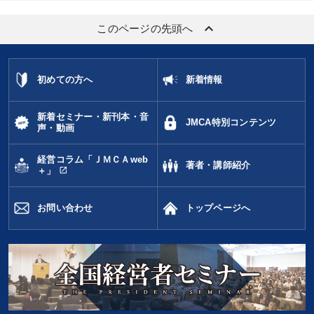
keyboard_arrow_up
このページの先頭へ
初めての方へ
新着情報
新着セミナー・新刊本・音
JMCA特別コンテンツ
声・動画
経営コラム「ＪＭＣＡweb
著者・講師紹介
open_in_new
＋」
お問い合わせ
トップページへ