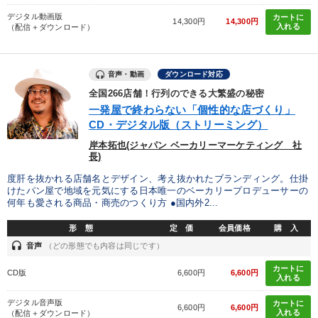
デジタル動画版
カートに
14,300円
14,300円
入れる
（配信＋ダウンロード）
音声・動画
ダウンロード対応
全国266店舗！行列のできる大繁盛の秘密
一発屋で終わらない「個性的な店づくり」
CD・デジタル版（ストリーミング）
岸本拓也(ジャパン ベーカリーマーケティング 社
長)
度肝を抜かれる店舗名とデザイン、考え抜かれたブランディング。仕掛
けたパン屋で地域を元気にする日本唯一のベーカリープロデューサーの
何年も愛される商品・商売のつくり方 ●国内外2...
形 態
定 価
会員価格
購 入
headset
音声
（どの形態でも内容は同じです）
カートに
CD版
6,600円
6,600円
入れる
デジタル音声版
カートに
6,600円
6,600円
入れる
（配信＋ダウンロード）