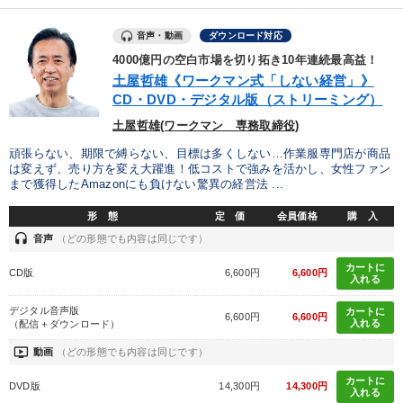
音声・動画
ダウンロード対応
4000億円の空白市場を切り拓き10年連続最高益！
土屋哲雄《ワークマン式「しない経営」》
CD・DVD・デジタル版（ストリーミング）
土屋哲雄(ワークマン 専務取締役)
頑張らない、期限で縛らない、目標は多くしない…作業服専門店が商品
は変えず、売り方を変え大躍進！低コストで強みを活かし、女性ファン
まで獲得したAmazonにも負けない驚異の経営法 ...
形 態
定 価
会員価格
購 入
headset
音声
（どの形態でも内容は同じです）
カートに
CD版
6,600円
6,600円
入れる
デジタル音声版
カートに
6,600円
6,600円
入れる
（配信＋ダウンロード）
ondemand_video
動画
（どの形態でも内容は同じです）
カートに
DVD版
14,300円
14,300円
入れる