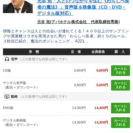
元谷 拓「人とのつながりを生む《わらしべ長
者の魔法》」音声版＆映像版（CD・DVD・
デジタル版対応）
元谷 拓(アパホテル株式会社 代表取締役専務)
情報とチャンスは人との出会いが連れてくる！４００以上のサンプリン
グや異業種コラボを実現させた男の「わらしべ長者」的１０のルール、
３秒自己紹介、魔法のポジショニング… A221...
形 態
定 価
会員価格
購 入
headset
音声
（どの形態でも内容は同じです）
カートに
CD版
6,600円
6,600円
入れる
デジタル音声版
カートに
6,600円
6,600円
入れる
（配信＋ダウンロード）
ondemand_video
動画
（どの形態でも内容は同じです）
カートに
DVD版
14,300円
14,300円
入れる
デジタル動画版
カートに
14,300円
14,300円
入れる
（配信＋ダウンロード）