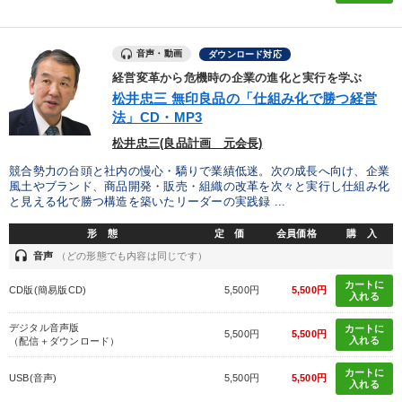
音声・動画
ダウンロード対応
経営変革から危機時の企業の進化と実行を学ぶ
松井忠三 無印良品の「仕組み化で勝つ経営
法」CD・MP3
松井忠三(良品計画 元会長)
競合勢力の台頭と社内の慢心・驕りで業績低迷。次の成長へ向け、企業
風土やブランド、商品開発・販売・組織の改革を次々と実行し仕組み化
と見える化で勝つ構造を築いたリーダーの実践録 ...
形 態
定 価
会員価格
購 入
headset
音声
（どの形態でも内容は同じです）
カートに
CD版(簡易版CD)
5,500円
5,500円
入れる
デジタル音声版
カートに
5,500円
5,500円
入れる
（配信＋ダウンロード）
カートに
USB(音声)
5,500円
5,500円
入れる