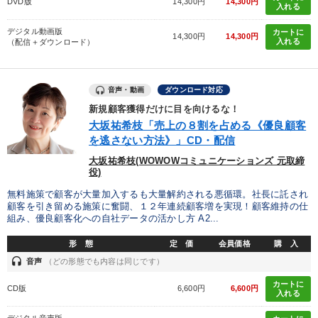
DVD版
14,300円
14,300円
入れる
デジタル動画版
カートに
14,300円
14,300円
入れる
（配信＋ダウンロード）
音声・動画
ダウンロード対応
新規顧客獲得だけに目を向けるな！
大坂祐希枝「売上の８割を占める《優良顧客
を逃さない方法》」CD・配信
大坂祐希枝(WOWOWコミュニケーションズ 元取締
役)
無料施策で顧客が大量加入するも大量解約される悪循環。社長に託され
顧客を引き留める施策に奮闘、１２年連続顧客増を実現！顧客維持の仕
組み、優良顧客化への自社データの活かし方 A2...
形 態
定 価
会員価格
購 入
headset
音声
（どの形態でも内容は同じです）
カートに
CD版
6,600円
6,600円
入れる
デジタル音声版