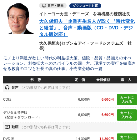
音声・動画
ダウンロード対応
イトーヨーカ堂・デニーズ…を再構築の辣腕社長
大久保恒夫「企業再生名人が説く『時代変化
と経営』」音声・動画版（CD・DVD・デジ
タル版対応）
大久保恒夫(セブン＆アイ・フードシステムズ 社
長)
モノより満足が欲しい時代の利益拡大策。値段・品質・品揃えのオぺ
レーション、利益拡大へのスパイラルの回し方。現場での実行を徹底さ
せる教育のコツと社長の真の仕事。小売業必聴の一篇 ...
形 態
定 価
会員価格
購 入
headset
音声
（どの形態でも内容は同じです）
カートに
CD版
6,600円
6,600円
入れる
デジタル音声版
カートに
6,600円
6,600円
入れる
（配信＋ダウンロード）
ondemand_video
動画
（どの形態でも内容は同じです）
カートに
DVD版
14,300円
14,300円