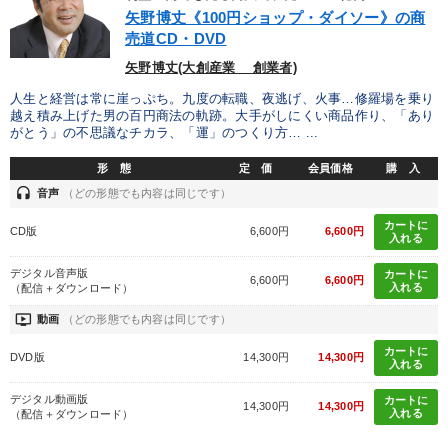
優秀各社の智恵と戦略
事業家のロマンと経営
矢野博丈《100円ショップ・ダイソー》の商
売道CD・DVD
若手異才経営者の発想
専門家のアドバイス
矢野博丈(大創産業 創業者)
リーダーの器量を学ぶ
人生と経営は常に崖っぷち。九度の転職、夜逃げ、火事…修羅場を乗り
越え積み上げた男の百円商法の軌跡。大手がしにくい商品作り、「あり
がとう」の不思議なチカラ、「運」のつくり方… ...
テーマ
形 態
定 価
会員価格
購 入
headset
音声
（どの形態でも内容は同じです）
最新技術・トレンド
カートに
CD版
6,600円
6,600円
入れる
【最新刊】精神科医・和田秀樹の「老いない力」＋健康な社長と
会社をつくる厳選講話
デジタル音声版
カートに
6,600円
6,600円
入れる
（配信＋ダウンロード）
資産戦略
《強い財務を実践する経営者》講話４選
ondemand_video
動画
（どの形態でも内容は同じです）
カートに
2026年春季全国経営者セミナー収録講演ＣＤ・講演ＤＶＤ・デジ
DVD版
14,300円
14,300円
入れる
タル版（音声／動画ストリーミング・ダウンロード）
デジタル動画版
カートに
14,300円
14,300円
最新刊・戦略参謀ChatGPT実戦法と中小企業のDXと講話ご案内
入れる
（配信＋ダウンロード）