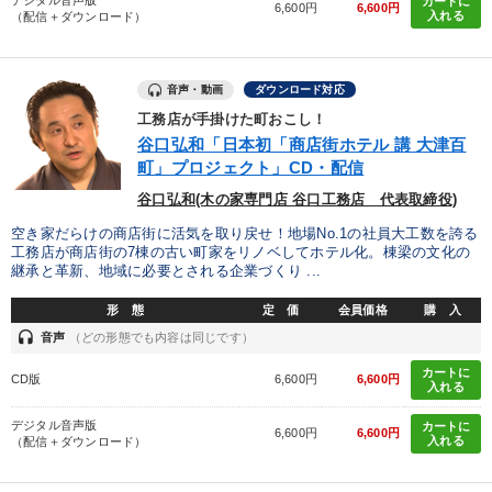
カートに
6,600円
6,600円
入れる
（配信＋ダウンロード）
音声・動画
ダウンロード対応
工務店が手掛けた町おこし！
谷口弘和「日本初「商店街ホテル 講 大津百
町」プロジェクト」CD・配信
谷口弘和(木の家専門店 谷口工務店 代表取締役)
空き家だらけの商店街に活気を取り戻せ！地場No.1の社員大工数を誇る
工務店が商店街の7棟の古い町家をリノベしてホテル化。棟梁の文化の
継承と革新、地域に必要とされる企業づくり ...
形 態
定 価
会員価格
購 入
headset
音声
（どの形態でも内容は同じです）
カートに
CD版
6,600円
6,600円
入れる
デジタル音声版
カートに
6,600円
6,600円
入れる
（配信＋ダウンロード）