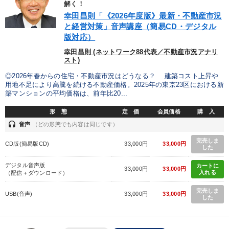
解く！
幸田昌則「《2026年度版》最新・不動産市況
2025年春季全国経営者セミナー収録講演ＣＤ・講演ＤＶＤ・デジ
タル版（音声／動画ストリーミング・ダウンロード）
と経営対策」音声講座（簡易CD・デジタル
版対応）
幸田昌則 (ネットワーク88代表／不動産市況アナリ
目的別
スト)
◎2026年春からの住宅・不動産市況はどうなる？ 建築コスト上昇や
経営を改善したい
財務・数字力の向上
用地不足により高騰を続ける不動産価格。2025年の東京23区における新
築マンションの平均価格は、前年比20...
社員研修を行いたい
後継者に聞かせたい
形 態
定 価
会員価格
購 入
headset
音声
（どの形態でも内容は同じです）
リーダーの魅力向上
販売力を強化したい
完売しま
CD版(簡易版CD)
33,000円
33,000円
した
キーワード
デジタル音声版
カートに
33,000円
33,000円
入れる
（配信＋ダウンロード）
プレゼン
金融
不動産
労務問題・人事対策
完売しま
USB(音声)
33,000円
33,000円
した
コミュニケーション
インバウンド