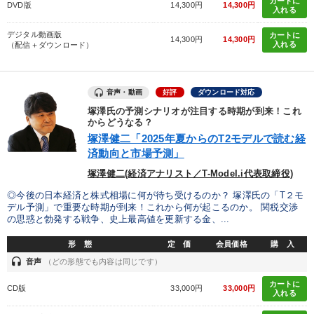
カートに
DVD版
14,300円
14,300円
入れる
デジタル動画版
カートに
14,300円
14,300円
入れる
（配信＋ダウンロード）
音声・動画
好評
ダウンロード対応
塚澤氏の予測シナリオが注目する時期が到来！これ
からどうなる？
塚澤健二「2025年夏からのT2モデルで読む経
済動向と市場予測」
塚澤健二(経済アナリスト／T-Model.i代表取締役)
◎今後の日本経済と株式相場に何が待ち受けるのか？ 塚澤氏の「T２モ
デル予測」で重要な時期が到来！これから何が起こるのか。 関税交渉
の思惑と勃発する戦争、史上最高値を更新する金、...
形 態
定 価
会員価格
購 入
headset
音声
（どの形態でも内容は同じです）
カートに
CD版
33,000円
33,000円
入れる