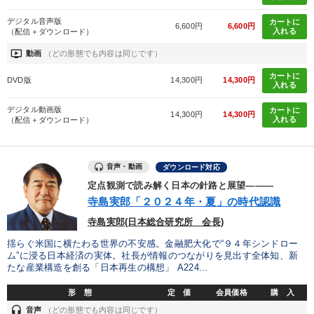
デジタル音声版
カートに
6,600円
6,600円
入れる
（配信＋ダウンロード）
ondemand_video
動画
（どの形態でも内容は同じです）
カートに
DVD版
14,300円
14,300円
入れる
デジタル動画版
カートに
14,300円
14,300円
入れる
（配信＋ダウンロード）
音声・動画
ダウンロード対応
定点観測で読み解く日本の針路と展望―――
寺島実郎「２０２４年・夏」の時代認識
寺島実郎(日本総合研究所 会長)
揺らぐ米国に横たわる世界の不安感。金融肥大化で“９４年シンドロー
ム”に浸る日本経済の実体。社長が情報のつながりを見出す全体知、新
たな産業構造を創る「日本再生の構想」 A224...
形 態
定 価
会員価格
購 入
headset
音声
（どの形態でも内容は同じです）