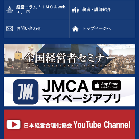
経営コラム「ＪＭＣＡweb
著者・講師紹介
open_in_new
＋」
お問い合わせ
トップページへ