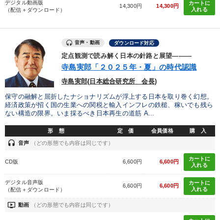
デジタル動画版
カートに
14,300円
14,300円
入れる
（配信＋ダウンロード）
音声・動画
ダウンロード対応
定点観測で読み解く日本の針路と展望―――
寺島実郎「２０２５年・夏」の時代認識
寺島実郎(日本総合研究所 会長)
保守の融解と屈折したナショナリズムが浮上する日本を取り巻く幻想。
経済政策が招く国の生業への関税と輸入インフレの鉄槌、稼いでも残ら
ない構造の限界。いま採るべき日本再生の道筋 A...
形 態
定 価
会員価格
購 入
headset
音声
（どの形態でも内容は同じです）
カートに
CD版
6,600円
6,600円
入れる
デジタル音声版
カートに
6,600円
6,600円
入れる
（配信＋ダウンロード）
ondemand_video
動画
（どの形態でも内容は同じです）