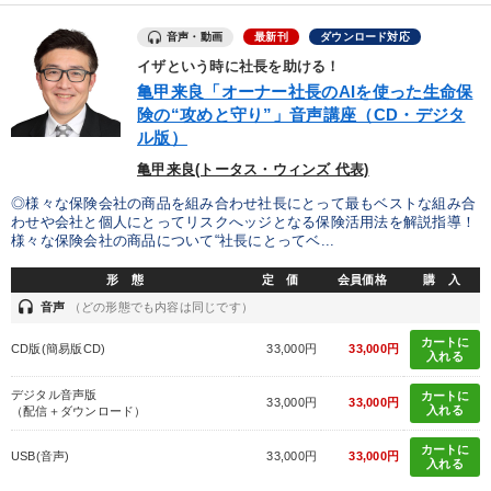
音声・動画
最新刊
ダウンロード対応
イザという時に社長を助ける！
亀甲来良「オーナー社長のAIを使った生命保
険の“攻めと守り”」音声講座（CD・デジタ
ル版）
亀甲来良(トータス・ウィンズ 代表)
◎様々な保険会社の商品を組み合わせ社長にとって最もベストな組み合
わせや会社と個人にとってリスクへッジとなる保険活用法を解説指導！
様々な保険会社の商品について“社長にとってベ...
形 態
定 価
会員価格
購 入
headset
音声
（どの形態でも内容は同じです）
カートに
CD版(簡易版CD)
33,000円
33,000円
入れる
デジタル音声版
カートに
33,000円
33,000円
入れる
（配信＋ダウンロード）
カートに
USB(音声)
33,000円
33,000円
入れる