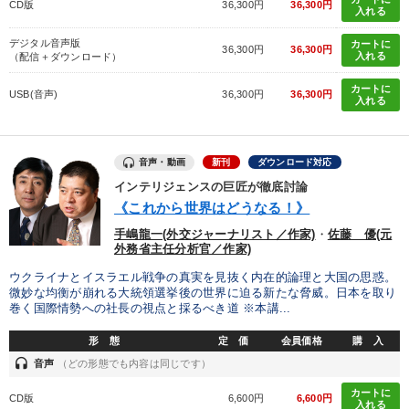
CD版
36,300円
36,300円
入れる
デジタル音声版
カートに
36,300円
36,300円
入れる
（配信＋ダウンロード）
カートに
USB(音声)
36,300円
36,300円
入れる
音声・動画
新刊
ダウンロード対応
インテリジェンスの巨匠が徹底討論
《これから世界はどうなる！》
手嶋龍一(外交ジャーナリスト／作家)
・
佐藤 優(元
外務省主任分析官／作家)
ウクライナとイスラエル戦争の真実を見抜く内在的論理と大国の思惑。
微妙な均衡が崩れる大統領選挙後の世界に迫る新たな脅威。日本を取り
巻く国際情勢への社長の視点と採るべき道 ※本講...
形 態
定 価
会員価格
購 入
headset
音声
（どの形態でも内容は同じです）
カートに
CD版
6,600円
6,600円
入れる