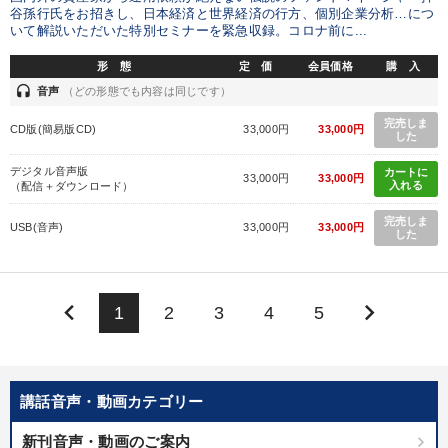
谷孫行氏をお招きし、日本経済と世界経済の行方、個別企業分析…につ
いて解説いただいた特別セミナーを緊急収録。コロナ前に...
形 態
定 価
会員価格
購 入
headset
音声
（どの形態でも内容は同じです）
完売しま
CD版(簡易版CD)
33,000円
33,000円
した
デジタル音声版
カートに
33,000円
33,000円
入れる
（配信＋ダウンロード）
完売しま
USB(音声)
33,000円
33,000円
した
keyboard_arrow_left
keyboard_arrow_right
1
2
3
4
5
講話音声・動画カテゴリー
新刊音声・動画のご案内