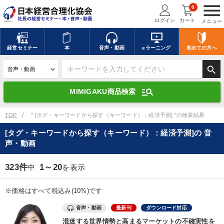
menu
0
ログイン
カート
メニュー
キーワードを入力して探す
edit
経営
セミナー
本
音声・動画
eラーニング
初めての方
へ
search
デジタル版対応のみ検索結果に表示する
manage_search
MIMIGAKU商品検索
search
上記の条件で検索
TOP
" [タグ・キーワードから探す（キーワード）：経済予測] "の検索結果
[タグ・キーワードから探す（キーワード）：経済予測]の 音
声・動画
講演収録物を探す
mic
refresh
更新する
323件
1～20
中
を表示
全国経営者セミナー講演収録物（全1315タイトル）からお探しいただけ
ます
※価格はすべて税込み(10%)です
カテゴリー
音声・動画
最新刊
ダウンロード対応
混迷する世界情勢と高まるマーケットの不確実性を