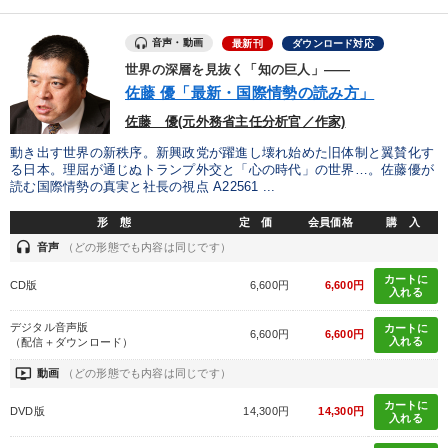
音声・動画
最新刊
ダウンロード対応
世界の深層を見抜く「知の巨人」――
佐藤 優「最新・国際情勢の読み方」
佐藤 優(元外務省主任分析官／作家)
動き出す世界の新秩序。新興政党が躍進し壊れ始めた旧体制と翼賛化す
る日本。理屈が通じぬトランプ外交と「心の時代」の世界…。佐藤優が
読む国際情勢の真実と社長の視点 A22561 ...
形 態
定 価
会員価格
購 入
headset
音声
（どの形態でも内容は同じです）
カートに
CD版
6,600円
6,600円
入れる
デジタル音声版
カートに
6,600円
6,600円
入れる
（配信＋ダウンロード）
ondemand_video
動画
（どの形態でも内容は同じです）
カートに
DVD版
14,300円
14,300円
入れる