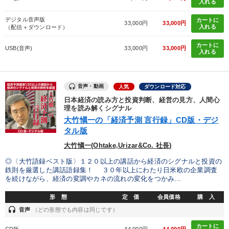
入れる
デジタル音声版
カートに
33,000円
33,000円
入れる
（配信＋ダウンロード）
カートに
USB(音声)
33,000円
33,000円
入れる
音声・動画
人気
ダウンロード対応
日本経済の読み方と投資判断、経営の見方、人間心
理を読み解くシグナル
大竹愼一の「経済予測 言行録」CD版・デジ
タル版
大竹愼一(Ohtake,Urizar&Co. 社長)
◎〈大竹語録ベスト版〉１２０以上の講話から経済のシグナルと投資の
鉄則を厳選した講話語録集！ ３０年以上にわたり日米欧の企業調査
を続けながら、経済の変調やカネの流れの変化をつかみ...
形 態
定 価
会員価格
購 入
headset
音声
（どの形態でも内容は同じです）
カートに