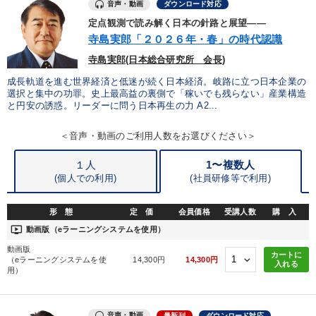
音声・動画
ダウンロード対応
※「更新」を押すと「カテゴリー」「目的別」「キーワード」を更新いただけます。
定点観測で読み解く日本の針路と展望――
寺島実郎「２０２６年・春」の時代認識
タグから探す
local_offer
refresh
更新する
寺島実郎(日本総合研究所 会長)
すべての音声・動画（全2077タイトル）からお探しいただけます
成長軌道を進む世界経済と低迷が続く日本経済。岐路に立つ日本企業の
選択と集中の功罪。史上最高益の裏側で「稼いでも残らない」産業構造
と円安の誘惑。リーダーに問う日本再生の力 A2...
タグ・キーワード
＜音声・動画のご利用人数をお選びください＞
マネジメント
海外の成功事例
節税
１人
1〜複数人
労務問題・人事対策
AI
お金の授業
経済予測
(個人での利用)
(
社員研修等で利用)
松下幸之助
投資
企業成長
聞き手・作間信司
形 態
定 価
会員価格
受講人数
購 入
ondemand_video
動画版（eラーニングシステムを使用）
相続・事業承継
中村天風
金融
通販
成功哲学
動画版
カートに
（eラーニングシステムを使
14,300円
14,300円
入れる
デジタルマーケティング
会長
銀行交渉
用）
ブランディング
資産運用
会社を守る
不動産投資
音声・動画
最新刊
ダウンロード対応