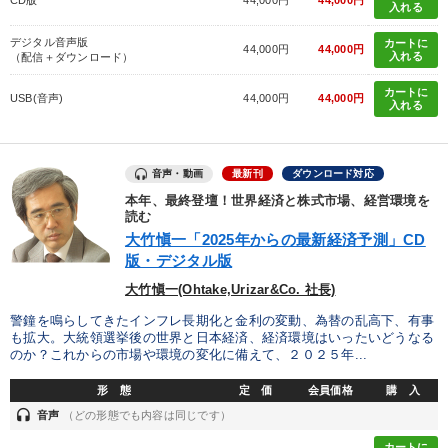
CD版
44,000円
44,000円
入れる
デジタル音声版
カートに
44,000円
44,000円
入れる
（配信＋ダウンロード）
カートに
USB(音声)
44,000円
44,000円
入れる
音声・動画
最新刊
ダウンロード対応
本年、最終登壇！世界経済と株式市場、経営環境を
読む
大竹愼一「2025年からの最新経済予測」CD
版・デジタル版
大竹愼一(Ohtake,Urizar&Co. 社長)
警鐘を鳴らしてきたインフレ長期化と金利の変動、為替の乱高下、有事
も拡大。大統領選挙後の世界と日本経済、経済環境はいったいどうなる
のか？これからの市場や環境の変化に備えて、２０２５年...
形 態
定 価
会員価格
購 入
headset
音声
（どの形態でも内容は同じです）
カートに