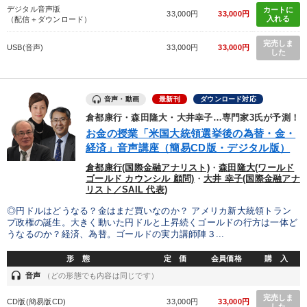
デジタル音声版
カートに
33,000円
33,000円
入れる
（配信＋ダウンロード）
完売しま
USB(音声)
33,000円
33,000円
した
音声・動画
最新刊
ダウンロード対応
倉都康行・森田隆大・大井幸子…専門家3氏が予測！
お金の授業「米国大統領選挙後の為替・金・
経済」音声講座（簡易CD版・デジタル版）
倉都康行(国際金融アナリスト)
・
森田隆大(ワールド
ゴールド カウンシル 顧問)
・
大井 幸子(国際金融アナ
リスト／SAIL 代表)
◎円ドルはどうなる？金はまだ買いなのか？ アメリカ新大統領トラン
プ政権の誕生。大きく動いた円ドルと上昇続くゴールドの行方は一体ど
うなるのか？経済、為替。ゴールドの実力講師陣３...
形 態
定 価
会員価格
購 入
headset
音声
（どの形態でも内容は同じです）
完売しま
CD版(簡易版CD)
33,000円
33,000円
した