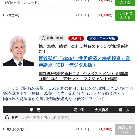
33,000円
33,000円
入れる
（配信＋ダウンロード）
カートに
USB(音声)
33,000円
33,000円
入れる
音声・動画
最新刊
ダウンロード対応
株、為替、債券、金利…熱狂のトランプ相場を読
む！
押谷孫行「2025年 世界経済と株式投資」音
声講座（CD・デジタル版）
押谷孫行(株式会社ユキ インベストメント 創業者
（株）ユキ アセット マネジメント代表)
トランプ関税の影響、日米金利の動向、日銀の追加利上げ…混迷する
経済環境下で、株価、為替、債券、金利はこれからどう動くのか？
国内外の資産家から運用依頼が絶えない伝説のファンド...
形 態
定 価
会員価格
購 入
headset
音声
（どの形態でも内容は同じです）
完売しま
CD版(簡易版CD)
33,000円
33,000円
した