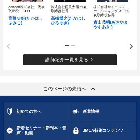
concon株式会社 代表
株式会社雨風太陽 代表
株式会社サイエンス
髙
取締役 CEO
取締役社長
ホールディングス 代
村
表取締役会長
髙橋史好(たかはし
高橋博之(たかはし
し
青山恭明(あおやま
ふみこ)
ひろゆき)
やすあき )
keyboard_arrow_right
講師紹介一覧を見る
keyboard_arrow_up
このページの先頭へ
初めての方へ
新着情報
新着セミナー・新刊本・音
JMCA特別コンテンツ
声・動画