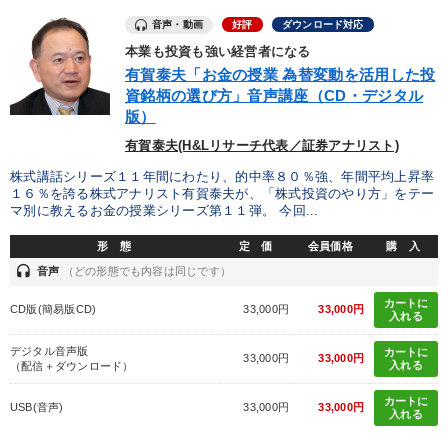
音声・動画
好評
ダウンロード対応
本業も投資も強い経営者になる
有賀泰夫「お金の授業 為替変動を活用した投
資銘柄の選び方」音声講座（CD・デジタル
版）
有賀泰夫(H&Lリサーチ代表／証券アナリスト)
株式講話シリーズ１１年間にわたり、的中率８０％強、年間平均上昇率
１６％を誇る株式アナリスト有賀泰夫が、「株式投資のやり方」をテー
マ別に教えるお金の授業シリーズ第１１弾。 今回...
形 態
定 価
会員価格
購 入
headset
音声
（どの形態でも内容は同じです）
カートに
CD版(簡易版CD)
33,000円
33,000円
入れる
デジタル音声版
カートに
33,000円
33,000円
入れる
（配信＋ダウンロード）
カートに
USB(音声)
33,000円
33,000円
入れる