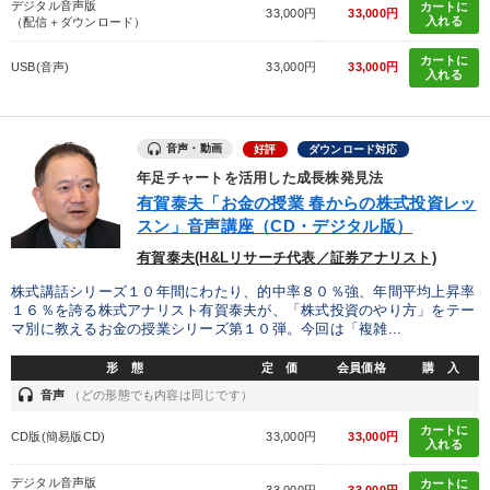
デジタル音声版
カートに
33,000円
33,000円
入れる
（配信＋ダウンロード）
カートに
USB(音声)
33,000円
33,000円
入れる
音声・動画
好評
ダウンロード対応
年足チャートを活用した成長株発見法
有賀泰夫「お金の授業 春からの株式投資レッ
スン」音声講座（CD・デジタル版）
有賀泰夫(H&Lリサーチ代表／証券アナリスト)
株式講話シリーズ１０年間にわたり、的中率８０％強、年間平均上昇率
１６％を誇る株式アナリスト有賀泰夫が、「株式投資のやり方」をテー
マ別に教えるお金の授業シリーズ第１０弾。今回は「複雑...
形 態
定 価
会員価格
購 入
headset
音声
（どの形態でも内容は同じです）
カートに
CD版(簡易版CD)
33,000円
33,000円
入れる
デジタル音声版
カートに