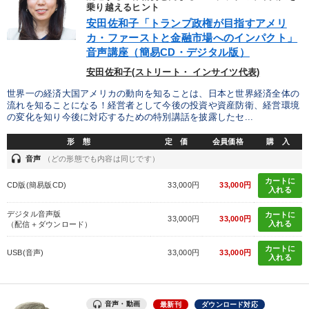
優秀各社の智恵と戦略
事業家のロマンと経営
乗り越えるヒント
安田佐和子「トランプ政権が目指すアメリ
カ・ファーストと金融市場へのインパクト」
若手異才経営者の発想
専門家のアドバイス
音声講座（簡易CD・デジタル版）
リーダーの器量を学ぶ
安田佐和子(ストリート・ インサイツ代表)
世界一の経済大国アメリカの動向を知ることは、日本と世界経済全体の
流れを知ることになる！経営者として今後の投資や資産防衛、経営環境
テーマ
の変化を知り今後に対応するための特別講話を披露したセ...
形 態
定 価
会員価格
購 入
オーナー社長の「現場力の経営」＋現場の「儲ける力」をさらに
高める教材２選
headset
音声
（どの形態でも内容は同じです）
カートに
【5月】音声・映像
CD版(簡易版CD)
33,000円
33,000円
入れる
デジタル音声版
最新刊・戦略参謀ChatGPT実戦法と中小企業のDXと講話ご案内
カートに
33,000円
33,000円
入れる
（配信＋ダウンロード）
経営戦略・経営実務
「儲けの本質」を突く
カートに
USB(音声)
33,000円
33,000円
入れる
会社のパフォーマンスを高める講話
音声・動画
最新刊
ダウンロード対応