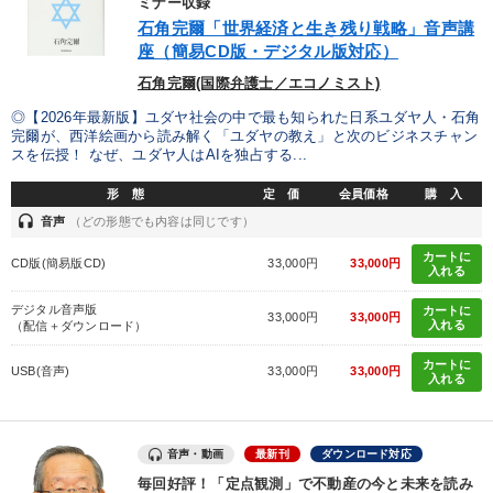
ミナー収録
石角完爾「世界経済と生き残り戦略」音声講
カテゴリー
座（簡易CD版・デジタル版対応）
石角完爾(国際弁護士／エコノミスト)
【最新刊】精神科医・和田秀樹の「老いない力」＋健康な社長と
会社をつくる厳選講話
◎【2026年最新版】ユダヤ社会の中で最も知られた日系ユダヤ人・石角
完爾が、西洋絵画から読み解く「ユダヤの教え」と次のビジネスチャン
スを伝授！ なぜ、ユダヤ人はAIを独占する...
148回夏季大会
営業・社員研修
【5月】音声・映像
形 態
定 価
会員価格
購 入
社員が自律的に動き出す組織づくり
経済・景気・相場予測
headset
音声
（どの形態でも内容は同じです）
「利上げ時代の最新・銀行対策」＋「不動産市況予測」＋「市場
カートに
CD版(簡易版CD)
33,000円
33,000円
予測と株式投資」最新刊
入れる
デジタル音声版
カートに
2025年夏季全国経営者セミナー収録講演ＣＤ・講演ＤＶＤ・デジ
33,000円
33,000円
タル版（音声／動画ストリーミング・ダウンロード）
入れる
（配信＋ダウンロード）
カートに
USB(音声)
33,000円
33,000円
大竹愼一書籍
入れる
2026年夏季全国経営者セミナー収録講演ＣＤ・講演ＤＶＤ・デジ
タル版（音声／動画ストリーミング・ダウンロード）
音声・動画
最新刊
ダウンロード対応
経営戦略・経営実務
毎回好評！「定点観測」で不動産の今と未来を読み