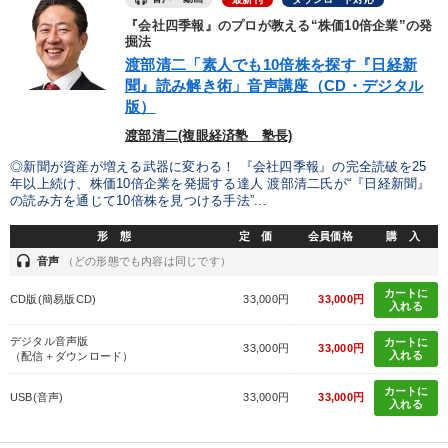
伝統・文化
『会社四季報』のプロが教える“株価10倍企業”の発
掘法
渡部清二「素人でも10倍株を探す『日経新
※「更新」を押すと「タグ・キーワード」を更新いただけます。
聞』読み解き術」音声講座（CD・デジタル
版）
渡部清二(複眼経済塾 塾長)
◎新聞が資産が増える武器に変わる！ 『会社四季報』の完全読破を25
年以上続け、株価10倍企業を発掘する達人 渡部清二氏が“『日経新聞』
の読み方を通じて10倍株を見つける手法”...
形 態
定 価
会員価格
購 入
headset
音声
（どの形態でも内容は同じです）
カートに
CD版(簡易版CD)
33,000円
33,000円
入れる
デジタル音声版
カートに
33,000円
33,000円
入れる
（配信＋ダウンロード）
カートに
USB(音声)
33,000円
33,000円
入れる