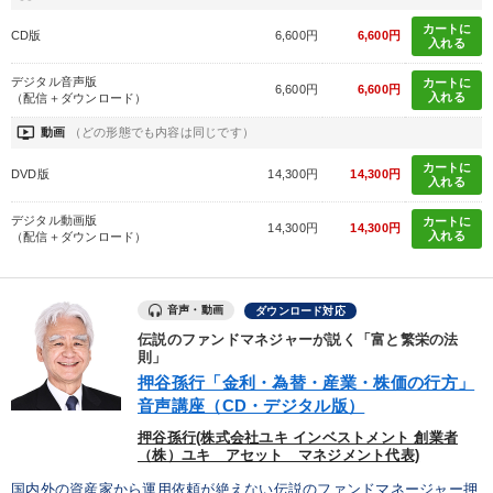
カートに
CD版
6,600円
6,600円
入れる
デジタル音声版
カートに
6,600円
6,600円
入れる
（配信＋ダウンロード）
ondemand_video
動画
（どの形態でも内容は同じです）
カートに
DVD版
14,300円
14,300円
入れる
デジタル動画版
カートに
14,300円
14,300円
入れる
（配信＋ダウンロード）
音声・動画
ダウンロード対応
伝説のファンドマネジャーが説く「富と繁栄の法
則」
押谷孫行「金利・為替・産業・株価の行方」
音声講座（CD・デジタル版）
押谷孫行(株式会社ユキ インベストメント 創業者
（株）ユキ アセット マネジメント代表)
国内外の資産家から運用依頼が絶えない伝説のファンドマネージャー押