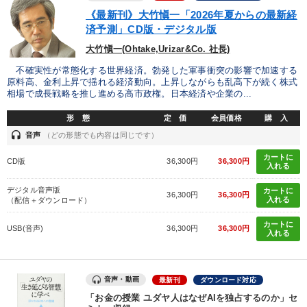
業種
《最新刊》大竹愼一「2026年夏からの最新経
済予測」CD版・デジタル版
製造業
卸売・小売・飲食業
建設・不動産業
大竹愼一(Ohtake,Urizar&Co. 社長)
不確実性が常態化する世界経済。勃発した軍事衝突の影響で加速する
IT・サービス・金融業
コンサルタント
専門家
原料高、金利上昇で揺れる経済動向。上昇しながらも乱高下が続く株式
相場で成長戦略を推し進める高市政権。日本経済や企業の...
キーワード
形 態
定 価
会員価格
購 入
headset
音声
（どの形態でも内容は同じです）
老舗企業
ドラッカー
モチベーション
運勢・先見
カートに
CD版
36,300円
36,300円
入れる
交渉
中村天風
デジタル音声版
カートに
36,300円
36,300円
入れる
（配信＋ダウンロード）
※「更新」を押すと「テーマ」「キーワード」を更新いただけます。
カートに
USB(音声)
36,300円
36,300円
入れる
経営音声・動画を探す
ondemand_video
refresh
更新する
音声・動画
最新刊
ダウンロード対応
全国経営者セミナー収録物以外の経営教材（全762タイトル）からお探
しいただけます
「お金の授業 ユダヤ人はなぜAIを独占するのか」セ