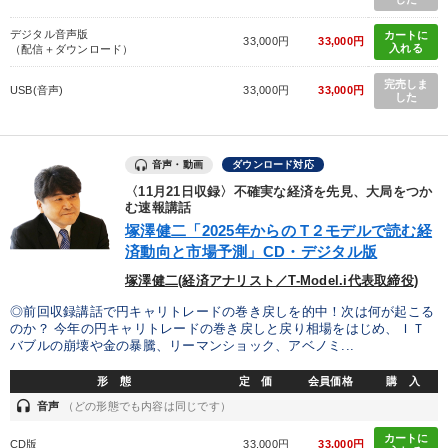
デジタル音声版
カートに
33,000円
33,000円
入れる
（配信＋ダウンロード）
完売しま
USB(音声)
33,000円
33,000円
した
音声・動画
ダウンロード対応
〈11月21日収録〉不確実な経済を先見、大局をつか
む速報講話
塚澤健二「2025年からの T２モデルで読む経
済動向と市場予測」CD・デジタル版
塚澤健二(経済アナリスト／T-Model.i代表取締役)
◎前回収録講話で円キャリトレードの巻き戻しを的中！次は何が起こる
のか？ 今年の円キャリトレードの巻き戻しと戻り相場をはじめ、ＩＴ
バブルの崩壊や金の暴騰、リーマンショック、アベノミ...
形 態
定 価
会員価格
購 入
headset
音声
（どの形態でも内容は同じです）
カートに
CD版
33,000円
33,000円