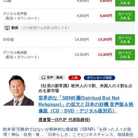
CD版
6,600円
6,600円
入れる
デジタル音声版
カートに
6,600円
6,600円
入れる
（配信＋ダウンロード）
ondemand_video
動画
（どの形態でも内容は同じです）
カートに
DVD版
14,300円
14,300円
入れる
デジタル動画版
カートに
14,300円
14,300円
入れる
（配信＋ダウンロード）
音声・動画
人気
ダウンロード対応
《社長の新常識》欧州人の３割、米国人の２割を占
める新市場
世界的な「SBNR層(Spiritual But Not
Religious)」の拡大と日本の好機 音声版＆映
像版（CD・DVD・デジタル版対応）
渡邉賢一(XPJP 代表取締役)
欧米発“宗教的ではないが精神的な価値観（SBNR）”を持った人々が急
増！神仏・自然・食…「日本らしさ」こそビジネスチャンス。地域創生