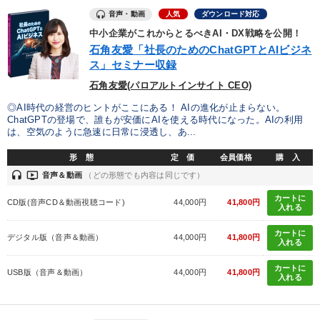
音声・動画
※「更新」を押すと「カテゴリー」「目的別」「キーワード」を更新いただけます。
人気
ダウンロード対応
中小企業がこれからとるべきAI・DX戦略を公開！
石角友愛「社長のためのChatGPTとAIビジネ
タグから探す
local_offer
refresh
更新する
ス」セミナー収録
すべての音声・動画（全2077タイトル）からお探しいただけます
石角友愛(パロアルトインサイト CEO)
◎AI時代の経営のヒントがここにある！ AIの進化が止まらない。
タグ・キーワード
ChatGPTの登場で、誰もが安価にAIを使える時代になった。AIの利用
は、空気のように急速に日常に浸透し、あ...
コロナ禍対策
サービス
理念・パーパス
形 態
定 価
会員価格
購 入
headset
ondemand_video
音声＆動画
（どの形態でも内容は同じです）
モチベーション
ランチェスター戦略
カートに
CD版(音声CD＆動画視聴コード)
44,000円
41,800円
入れる
デジタルマーケティング
デザイン
カートに
デジタル版（音声＆動画）
44,000円
41,800円
入れる
仕事術・ビジネスハック
プレゼン
金融
会社を守る
カートに
USB版（音声＆動画）
44,000円
41,800円
会長
インフレ対策・値上げ
心を磨く
入門篇
入れる
マネジメント
節税
不動産投資
ドラッカー