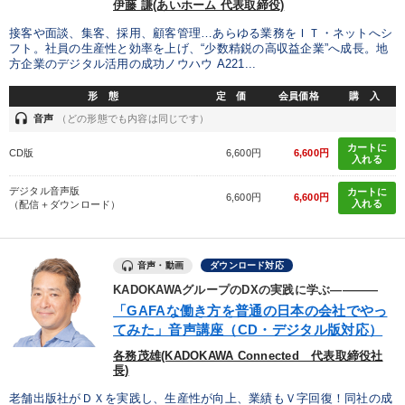
伊藤 謙(あいホーム 代表取締役)
接客や面談、集客、採用、顧客管理…あらゆる業務をＩＴ・ネットへシ
フト。社員の生産性と効率を上げ、“少数精鋭の高収益企業”へ成長。地
方企業のデジタル活用の成功ノウハウ A221...
形 態
定 価
会員価格
購 入
headset
音声
（どの形態でも内容は同じです）
カートに
CD版
6,600円
6,600円
入れる
デジタル音声版
カートに
6,600円
6,600円
入れる
（配信＋ダウンロード）
音声・動画
ダウンロード対応
KADOKAWAグループのDXの実践に学ぶ――――
「GAFAな働き方を普通の日本の会社でやっ
てみた」音声講座（CD・デジタル版対応）
各務茂雄(KADOKAWA Connected 代表取締役社
長)
老舗出版社がＤＸを実践し、生産性が向上、業績もＶ字回復！同社の成