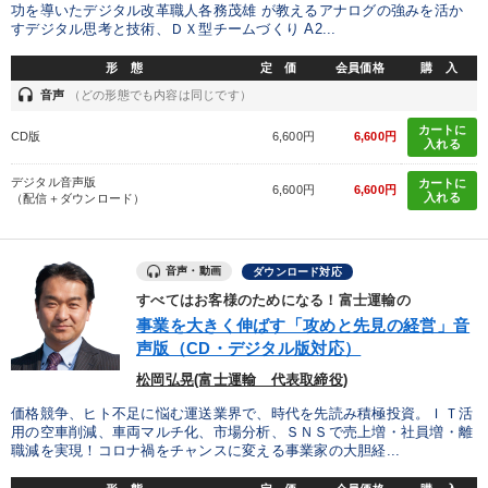
功を導いたデジタル改革職人各務茂雄 が教えるアナログの強みを活か
すデジタル思考と技術、ＤＸ型チームづくり A2...
形 態
定 価
会員価格
購 入
headset
音声
（どの形態でも内容は同じです）
カートに
CD版
6,600円
6,600円
入れる
デジタル音声版
カートに
6,600円
6,600円
入れる
（配信＋ダウンロード）
音声・動画
ダウンロード対応
すべてはお客様のためになる！富士運輸の
事業を大きく伸ばす「攻めと先見の経営」音
声版（CD・デジタル版対応）
松岡弘晃(富士運輸 代表取締役)
価格競争、ヒト不足に悩む運送業界で、時代を先読み積極投資。ＩＴ活
用の空車削減、車両マルチ化、市場分析、ＳＮＳで売上増・社員増・離
職減を実現！コロナ禍をチャンスに変える事業家の大胆経...