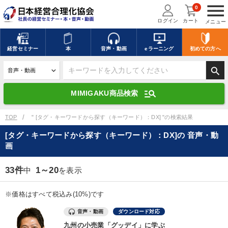
menu
0
ログイン
カート
メニュー
キーワードを入力して探す
edit
経営
セミナー
本
音声・動画
eラーニング
初めての方
へ
search
デジタル版対応のみ検索結果に表示する
manage_search
MIMIGAKU商品検索
search
上記の条件で検索
TOP
" [タグ・キーワードから探す（キーワード）：DX] "の検索結果
[タグ・キーワードから探す（キーワード）：DX]の 音声・動
画
講演収録物を探す
mic
refresh
更新する
33件
1～20
中
を表示
全国経営者セミナー講演収録物（全1315タイトル）からお探しいただけ
ます
※価格はすべて税込み(10%)です
カテゴリー
音声・動画
ダウンロード対応
九州の小売業「グッデイ」に学ぶ