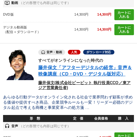
ondemand_video
動画
（どの形態でも内容は同じです）
カートに
DVD版
14,300円
14,300円
入れる
デジタル動画版
カートに
14,300円
14,300円
入れる
（配信＋ダウンロード）
音声・動画
人気
ダウンロード対応
すべてがオンラインになった時代の
藤井保文「アフターデジタルの経営」音声＆
映像講座（CD・DVD・デジタル版対応）
藤井保文(株式会社ビービット 執行役員CCO／東ア
ジア営業責任者)
あらゆる行動データがオンライン化される社会で業界問わず顧客が求め
る価値や提供すべき商品、企業競争ルールも一変！リーダー必聴のデジ
タル起点で考える商機と事業変革への処方箋 ...
形 態
定 価
会員価格
購 入
headset
音声
（どの形態でも内容は同じです）
カートに