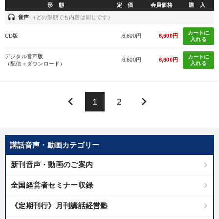
形 態
定 価
会員価格
購 入
headset
音声
（どの形態でも内容は同じです）
カートに
CD版
6,600円
6,600円
入れる
デジタル音声版
カートに
6,600円
6,600円
入れる
（配信＋ダウンロード）
keyboard_arrow_left
keyboard_arrow_right
1
2
講話音声・動画カテゴリー
新刊音声・動画のご案内
全国経営者セミナー収録
《定期刊行》月刊講話経営塾