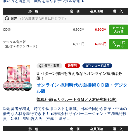
雇い方と留意点、顧客を増やすデジタル活用 ●...
形 態
定 価
会員価格
購 入
headset
音声
（どの形態でも内容は同じです）
カートに
CD版
6,600円
6,600円
入れる
デジタル音声版
カートに
6,600円
6,600円
入れる
（配信＋ダウンロード）
音声・動画
最新刊
ダウンロード対応
U・Iターン採用を考えるならオンライン採用は必
須！
オンライン 採用時代の面接術ＣＤ版・デジタ
ル版
曽和利光(元リクルートＧＭ／人材研究所代表)
◎応募者が増え、時間や採用コストを削減、日本全国から新卒・中途の
優秀な人材を獲得できる！ ●株式会社サイバーエージェント常務執行役
員 CHO 曽山哲人氏 推薦！ 新卒...
形 態
定 価
会員価格
購 入