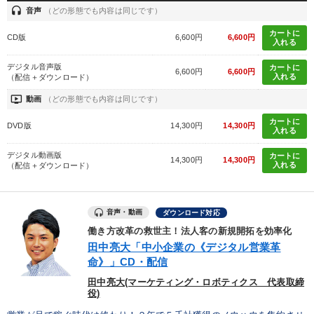
headset
音声
（どの形態でも内容は同じです）
カートに
CD版
6,600円
6,600円
入れる
デジタル音声版
カートに
6,600円
6,600円
入れる
（配信＋ダウンロード）
ondemand_video
動画
（どの形態でも内容は同じです）
カートに
DVD版
14,300円
14,300円
入れる
デジタル動画版
カートに
14,300円
14,300円
入れる
（配信＋ダウンロード）
音声・動画
ダウンロード対応
働き方改革の救世主！法人客の新規開拓を効率化
田中亮大「中小企業の《デジタル営業革
命》」CD・配信
田中亮大(マーケティング・ロボティクス 代表取締
役)