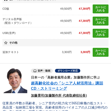
カートに
CD版
49,500円
47,300円
入れる
デジタル音声版
カートに
49,500円
47,300円
入れる
（配信＋ダウンロード）
カートに
USB(音声)
49,500円
47,300円
入れる
star_border
その他
カートに
追加テキスト
3,300円
3,300円
入れる
音声・動画
ダウンロード対応
日本一の「高齢者雇用企業」加藤製作所に学ぶ
超高齢化社会の「シニア人材活用法」講話
CD・ストリーミング
加藤景司(加藤製作所 代表取締役社長)
従業員の半数が高齢者。シニア世代の戦力化で365日稼働の低コスト・
高品質・短納期工場を実現。高齢者採用のパイオニアの人口減少時代の