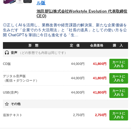
ル版
業種
池田朋弘(株式会社Workstyle Evolution 代表取締役
CEO)
製造業
卸売・小売・飲食業
建設・不動産業
◎正しくAIを活用し、業務改善や経営課題の解決策、新たな企業価値を
生みだす「企業での５大活用法」と「社長の道具」としての使い方を公
IT・サービス・金融業
コンサルタント
専門家
開 ChatGPTを筆頭に今日も進化する「生...
形 態
定 価
会員価格
購 入
キーワード
headset
音声
（どの形態でも内容は同じです）
カートに
CD版
44,000円
41,800円
商品開発
スポーツ関連
早分かり
入れる
デジタル音声版
カートに
44,000円
41,800円
健康・ウェルビーイング
一流人
モチベーション
入れる
（配信＋ダウンロード）
カートに
USB(音声)
44,000円
41,800円
※「更新」を押すと「テーマ」「キーワード」を更新いただけます。
入れる
star_border
その他
経営音声・動画を探す
ondemand_video
refresh
更新する
カートに
追加テキスト
2,750円
2,750円
入れる
全国経営者セミナー収録物以外の経営教材（全762タイトル）からお探
しいただけます