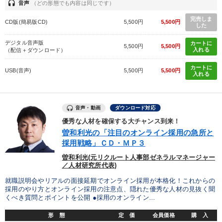
headset
音声
（どの形態でも内容は同じです）
完売しま
CD版(簡易版CD)
5,500円
5,500円
した
デジタル音声版
カートに
5,500円
5,500円
入れる
（配信＋ダウンロード）
カートに
USB(音声)
5,500円
5,500円
入れる
音声・動画
ダウンロード対応
優秀な人材を確保する大チャンス到来！
曽和利光の「注目のオンライン採用の急所と
採用戦略」ＣＤ・ＭＰ３
曽和利光(元リクルート人事部ゼネラルマネージャー
／人材研究所代表)
就職説明会やリアルの面接延期でオンライン採用が本格化！これからの
採用のやり方とオンライン採用の注意点、隠れた優秀な人材の見抜く聞
くべき質問とポイントを公開 ●採用のオンライン...
形 態
定 価
会員価格
購 入