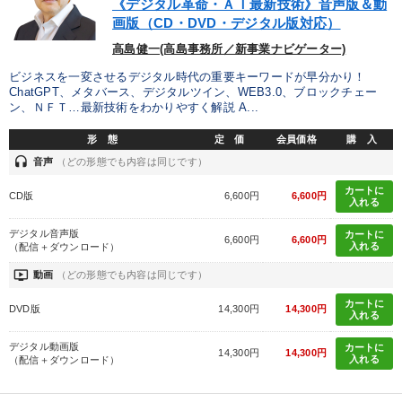
《デジタル革命・ＡＩ最新技術》音声版＆動
経営者のための《音声・動画で学ぶ》講演シリーズ
画版（CD・DVD・デジタル版対応）
【5月】音声・映像
高島健一(高島事務所／新事業ナビゲーター)
ビジネスを一変させるデジタル時代の重要キーワードが早分かり！
ChatGPT、メタバース、デジタルツイン、WEB3.0、ブロックチェー
目的別
ン、ＮＦＴ…最新技術をわかりやすく解説 A...
形 態
定 価
会員価格
購 入
財務・数字力の向上
発想力を磨きたい
headset
音声
（どの形態でも内容は同じです）
社長の姿勢を学びたい
社員研修を行いたい
カートに
CD版
6,600円
6,600円
入れる
組織を強化したい
後継者に聞かせたい
デジタル音声版
カートに
6,600円
6,600円
入れる
（配信＋ダウンロード）
ondemand_video
動画
（どの形態でも内容は同じです）
キーワード
カートに
DVD版
14,300円
14,300円
入れる
老舗企業
プレゼン
節税
教育
早わかり
デジタル動画版
カートに
14,300円
14,300円
入れる
（配信＋ダウンロード）
スポーツ関連