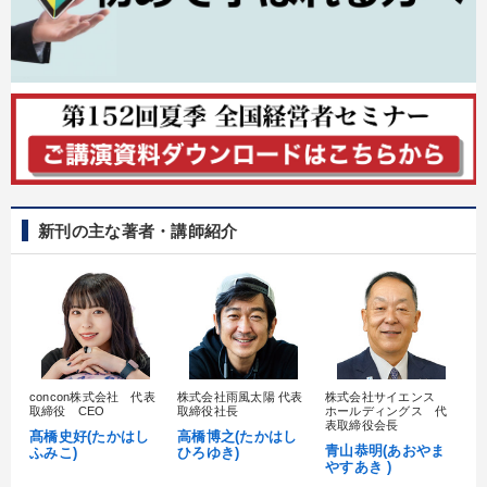
新刊の主な著者・講師紹介
concon株式会社 代表
株式会社雨風太陽 代表
株式会社サイエンス
髙
取締役 CEO
取締役社長
ホールディングス 代
村
表取締役会長
髙橋史好(たかはし
高橋博之(たかはし
し
青山恭明(あおやま
ふみこ)
ひろゆき)
やすあき )