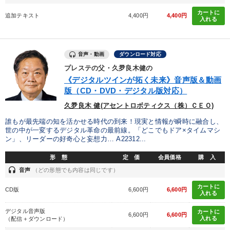
カートに
追加テキスト
4,400円
4,400円
入れる
音声・動画
ダウンロード対応
プレステの父・久夛良木健の
《デジタルツインが拓く未来》音声版＆動画
版（CD・DVD・デジタル版対応）
久夛良木 健(アセントロボティクス（株）ＣＥＯ)
誰もが最先端の知を活かせる時代の到来！現実と情報が瞬時に融合し、
世の中が一変するデジタル革命の最前線。「どこでもドア×タイムマシ
ン」、リーダーの好奇心と妄想力… A22312...
形 態
定 価
会員価格
購 入
headset
音声
（どの形態でも内容は同じです）
カートに
CD版
6,600円
6,600円
入れる
デジタル音声版
カートに
6,600円
6,600円
入れる
（配信＋ダウンロード）