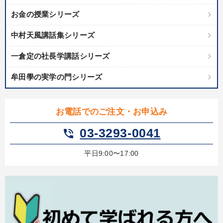
お金の授業シリーズ
中村天風講話集シリーズ
一倉定の社長学講話シリーズ
牟田學の実学の門シリーズ
お電話でのご注文・お申込み
03-3293-0041
phone_in_talk
平日9:00〜17:00