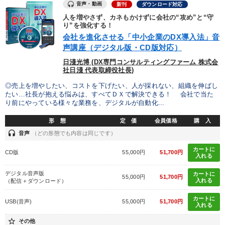
音声・動画
新刊
ダウンロード対応
リベラルアーツ
通販
広報・PR
思考法
いい会社
人を増やさず、カネもかけずに会社の“攻め”と“守
り”を強化する！
会社を進化させる「中小企業のDX導入法」音
※「更新」を押すと「タグ・キーワード」を更新いただけます。
声講座（デジタル版・CD版対応）
日淺光博 (DX専門コンサルティングファーム 株式会
社日淺 代表取締役社長)
◎売上を増やしたい、コストを下げたい、人が採れない、組織を伸ばし
たい…社長が抱える悩みは、すべてＤＸで解決できる！ 会社で当た
り前にやっている様々な業務を、デジタルが自動化...
形 態
定 価
会員価格
購 入
headset
音声
（どの形態でも内容は同じです）
カートに
CD版
55,000円
51,700円
入れる
デジタル音声版
カートに
55,000円
51,700円
入れる
（配信＋ダウンロード）
カートに
USB(音声)
55,000円
51,700円
入れる
star_border
その他