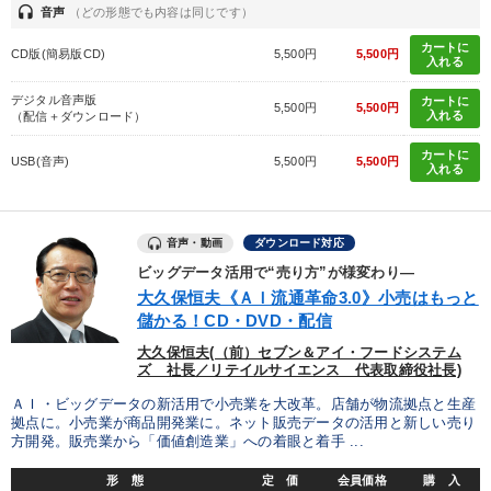
headset
音声
（どの形態でも内容は同じです）
カートに
CD版(簡易版CD)
5,500円
5,500円
入れる
デジタル音声版
カートに
5,500円
5,500円
入れる
（配信＋ダウンロード）
カートに
USB(音声)
5,500円
5,500円
入れる
音声・動画
ダウンロード対応
ビッグデータ活用で“売り方”が様変わり―
大久保恒夫《ＡＩ流通革命3.0》小売はもっと
儲かる！CD・DVD・配信
大久保恒夫(（前）セブン＆アイ・フードシステム
ズ 社長／リテイルサイエンス 代表取締役社長)
ＡＩ・ビッグデータの新活用で小売業を大改革。店舗が物流拠点と生産
拠点に。小売業が商品開発業に。ネット販売データの活用と新しい売り
方開発。販売業から「価値創造業」への着眼と着手 ...
形 態
定 価
会員価格
購 入