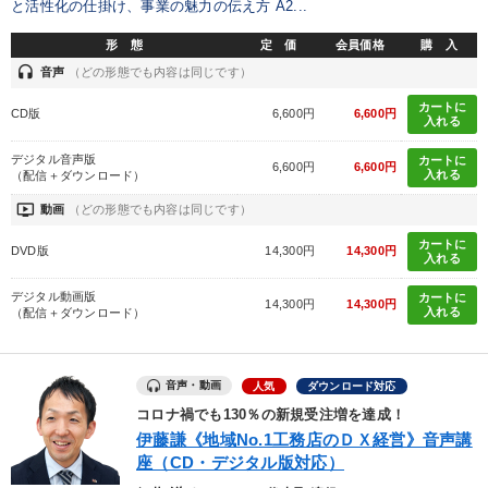
と活性化の仕掛け、事業の魅力の伝え方 A2...
形 態
定 価
会員価格
購 入
headset
音声
（どの形態でも内容は同じです）
カートに
CD版
6,600円
6,600円
入れる
デジタル音声版
カートに
6,600円
6,600円
入れる
（配信＋ダウンロード）
ondemand_video
動画
（どの形態でも内容は同じです）
カートに
DVD版
14,300円
14,300円
入れる
デジタル動画版
カートに
14,300円
14,300円
入れる
（配信＋ダウンロード）
音声・動画
人気
ダウンロード対応
コロナ禍でも130％の新規受注増を達成！
伊藤謙《地域No.1工務店のＤＸ経営》音声講
座（CD・デジタル版対応）