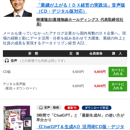
優秀各社の智恵と戦略
事業家のロマンと経営
「業績が上がる！ＤＸ経営の実践法」音声版
（CD・デジタル版対応）
若手異才経営者の発想
専門家のアドバイス
柳瀬隆志(嘉穂無線ホールディングス 代表取締役社
長)
リーダーの器量を学ぶ
メールも使っていなかったアナログ企業から国内有数のＤＸ企業へ。現
場の経験と勘にデータ活用・分析を組み合わせて大躍進。業績の向上と
社員の成長を実現するデータドリブン経営 A22...
テーマ
形 態
定 価
会員価格
購 入
headset
音声
（どの形態でも内容は同じです）
組織と人を動かすマネジメント力を磨く
カートに
CD版
6,600円
6,600円
入れる
2025年夏季全国経営者セミナー収録講演ＣＤ・講演ＤＶＤ・デジ
タル版（音声／動画ストリーミング・ダウンロード）
デジタル音声版
カートに
6,600円
6,600円
入れる
（配信＋ダウンロード）
【3月】音声・映像
経営者のための《音声・動画で学ぶ》講演シリーズ
音声・動画
最新刊
ダウンロード対応
【12月】音声・映像
経営戦略・経営実務
3時間で「ChatGPT」と「最新生成AI」の使い方が
早分かり
《ChatGPT＆生成AI》活用術CD版・デジタ