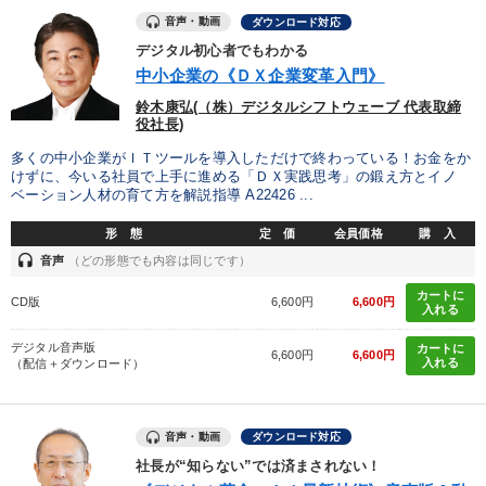
音声・動画
ダウンロード対応
カテゴリー
デジタル初心者でもわかる
中小企業の《ＤＸ企業変革入門》
オーナー社長の「現場力の経営」＋現場の「儲ける力」をさらに
鈴木康弘(（株）デジタルシフトウェーブ 代表取締
高める教材２選
役社長)
「儲けの本質」を突く
営業・社員研修
多くの中小企業がＩＴツールを導入しただけで終わっている！お金をか
けずに、今いる社員で上手に進める「ＤＸ実践思考」の鍛え方とイノ
ベーション人材の育て方を解説指導 A22426 ...
経営リーダーの考え方と戦略を学ぶ
形 態
定 価
会員価格
購 入
「利上げ時代の最新・銀行対策」＋「不動産市況予測」＋「市場
headset
予測と株式投資」最新刊
音声
（どの形態でも内容は同じです）
カートに
CD版
6,600円
6,600円
会社のパフォーマンスを高める講話
大竹愼一書籍
入れる
デジタル音声版
カートに
【6月】音声・映像
6,600円
6,600円
入れる
（配信＋ダウンロード）
仕事のスキルと人間力を高める知恵を身につける
音声・動画
ダウンロード対応
音声と動画で学ぶ
社長が“知らない”では済まされない！