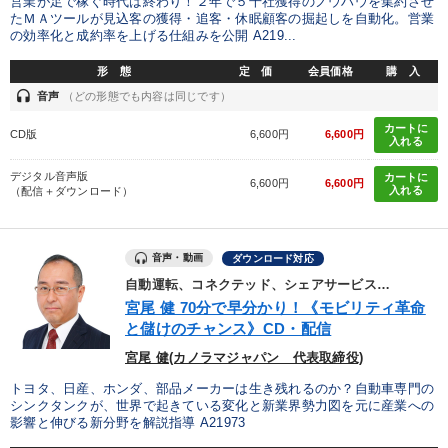
営業が足で稼ぐ時代は終わり！２年で５千社獲得のノウハウを集約させ
たＭＡツールが見込客の獲得・追客・休眠顧客の掘起しを自動化。営業
の効率化と成約率を上げる仕組みを公開 A219...
形 態
定 価
会員価格
購 入
headset
音声
（どの形態でも内容は同じです）
カートに
CD版
6,600円
6,600円
入れる
デジタル音声版
カートに
6,600円
6,600円
入れる
（配信＋ダウンロード）
音声・動画
ダウンロード対応
自動運転、コネクテッド、シェアサービス…
宮尾 健 70分で早分かり！《モビリティ革命
と儲けのチャンス》CD・配信
宮尾 健(カノラマジャパン 代表取締役)
トヨタ、日産、ホンダ、部品メーカーは生き残れるのか？自動車専門の
シンクタンクが、世界で起きている変化と新業界勢力図を元に産業への
影響と伸びる新分野を解説指導 A21973