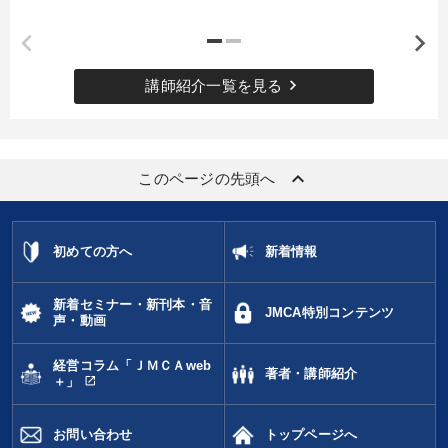
keyboard_arrow_right
講師紹介一覧を見る
keyboard_arrow_up
このページの先頭へ
初めての方へ
新着情報
新着セミナー・新刊本・音
JMCA特別コンテンツ
声・動画
経営コラム「ＪＭＣＡweb
著者・講師紹介
open_in_new
＋」
お問い合わせ
トップページへ