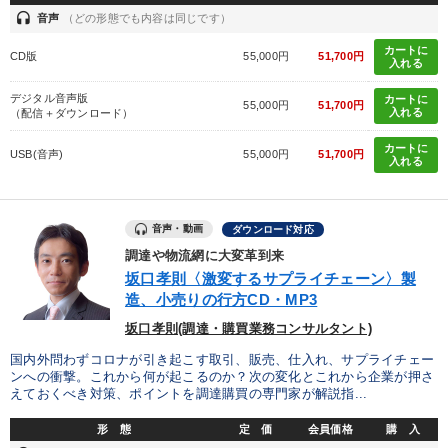
headset
音声
（どの形態でも内容は同じです）
カートに
CD版
55,000円
51,700円
入れる
デジタル音声版
カートに
55,000円
51,700円
入れる
（配信＋ダウンロード）
カートに
USB(音声)
55,000円
51,700円
入れる
音声・動画
ダウンロード対応
調達や物流網に大変革到来
坂口孝則〈激変するサプライチェーン〉製
造、小売りの行方CD・MP3
坂口孝則(調達・購買業務コンサルタント)
国内外問わずコロナが引き起こす取引、販売、仕入れ、サプライチェー
ンへの衝撃。これから何が起こるのか？次の変化とこれから企業が押さ
えておくべき対策、ポイントを調達購買の専門家が解説指...
形 態
定 価
会員価格
購 入