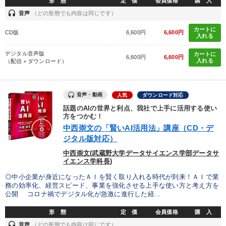
形 態
定 価
会員価格
購 入
headset
音声
（どの形態でも内容は同じです）
カートに
CD版
6,600円
6,600円
入れる
デジタル音声版
カートに
6,600円
6,600円
入れる
（配信＋ダウンロード）
音声・動画
人気
ダウンロード対応
話題のAIの世界と利点、我社で上手に活用する使い
方をつかむ！
中西崇文の「賢いAI活用法」講座（CD・デ
ジタル版対応）
中西崇文(武蔵野大学データサイエンス学部データサ
イエンス学科長)
◎中小企業が身近になったＡＩを賢く取り入れる時代が到来！ＡＩで業
務の効率化、経営スピード、事業を強化させる上手な使い方と考え方を
公開 コロナ禍でデジタル化が急激に進行した経...
形 態
定 価
会員価格
購 入
headset
音声
（どの形態でも内容は同じです）