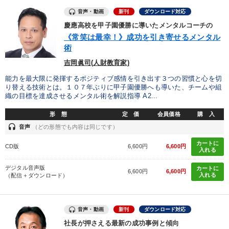
音声・動画
新刊
ダウンロード対応
慶應高校を甲子園優勝に導いたメンタルコーチの
《常笑は最幸！》成功を引き寄せるメンタル
術
吉岡眞司(人財教育家)
能力を最大限に発揮するポジティブ感情を引き出す３つの習慣と心を切
り替える技術とは。１０７年ぶりに甲子園優勝へも導いた、チームや組
織の目標を達成させるメンタル術を解説指導 A2...
形 態
定 価
会員価格
購 入
headset
音声
（どの形態でも内容は同じです）
カートに
CD版
6,600円
6,600円
入れる
デジタル音声版
カートに
6,600円
6,600円
入れる
（配信＋ダウンロード）
音声・動画
新刊
ダウンロード対応
社長が押さえる最新の成功事例と傾向