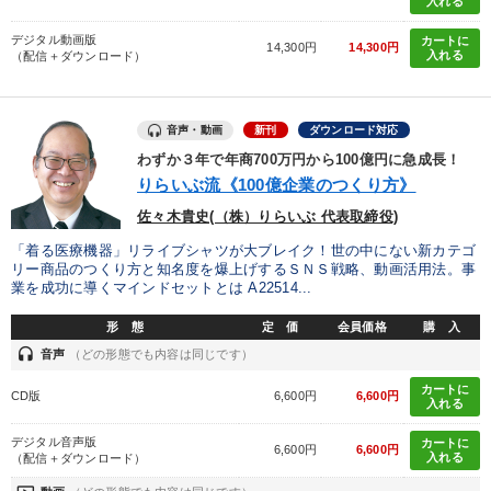
入れる
デジタル動画版
カートに
14,300円
14,300円
入れる
（配信＋ダウンロード）
音声・動画
新刊
ダウンロード対応
わずか３年で年商700万円から100億円に急成長！
りらいぶ流《100億企業のつくり方》
佐々木貴史(（株）りらいぶ 代表取締役)
「着る医療機器」リライブシャツが大ブレイク！世の中にない新カテゴ
リー商品のつくり方と知名度を爆上げするＳＮＳ戦略、動画活用法。事
業を成功に導くマインドセットとは A22514...
形 態
定 価
会員価格
購 入
headset
音声
（どの形態でも内容は同じです）
カートに
CD版
6,600円
6,600円
入れる
デジタル音声版
カートに
6,600円
6,600円
入れる
（配信＋ダウンロード）