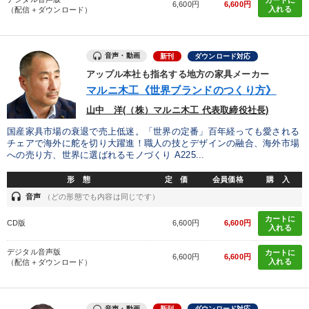
カートに
6,600円
6,600円
入れる
（配信＋ダウンロード）
音声・動画
新刊
ダウンロード対応
アップル本社も指名する地方の家具メーカー
マルニ木工《世界ブランドのつくり方》
山中 洋(（株）マルニ木工 代表取締役社長)
国産家具市場の衰退で売上低迷。「世界の定番」百年経っても愛される
チェアで海外に舵を切り大躍進！職人の技とデザインの融合、海外市場
への売り方、世界に選ばれるモノづくり A225...
形 態
定 価
会員価格
購 入
headset
音声
（どの形態でも内容は同じです）
カートに
CD版
6,600円
6,600円
入れる
デジタル音声版
カートに
6,600円
6,600円
入れる
（配信＋ダウンロード）
音声・動画
新刊
ダウンロード対応