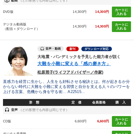
ondemand_video
動画
（どの形態でも内容は同じです）
カートに
DVD版
14,300円
14,300円
入れる
デジタル動画版
カートに
14,300円
14,300円
入れる
（配信＋ダウンロード）
音声・動画
新刊
ダウンロード対応
大地震・パンデミックを予見した能力者が説く
大難を小難に変える「感の磨き方」
松原照子(ライフアドバイザー／作家)
直感力を経営に生かし、人生をも好転させる秘訣とは。何が起きるか分
からない時代に大難を小難に変える習慣と自分を支える人々のパワーを
上げる言葉、危機から身を守る術… A22515...
形 態
定 価
会員価格
購 入
headset
音声
（どの形態でも内容は同じです）
カートに
CD版
6,600円
6,600円
入れる
デジタル音声版