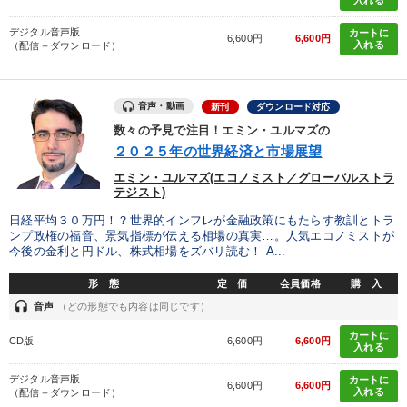
デジタル音声版
カートに
6,600円
6,600円
入れる
（配信＋ダウンロード）
音声・動画
新刊
ダウンロード対応
数々の予見で注目！エミン・ユルマズの
２０２５年の世界経済と市場展望
エミン・ユルマズ(エコノミスト／グローバルストラ
テジスト)
日経平均３０万円！？世界的インフレが金融政策にもたらす教訓とトラ
ンプ政権の福音、景気指標が伝える相場の真実…。人気エコノミストが
今後の金利と円ドル、株式相場をズバリ読む！ A...
形 態
定 価
会員価格
購 入
headset
音声
（どの形態でも内容は同じです）
カートに
CD版
6,600円
6,600円
入れる
デジタル音声版
カートに
6,600円
6,600円
入れる
（配信＋ダウンロード）