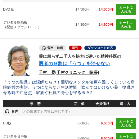
リーダーの魅力向上
新事業・新商品づくり
カートに
DVD版
14,300円
14,300円
入れる
後継者に聞かせたい
業績を伸ばしたい
発想力を磨きたい
デジタル動画版
カートに
14,300円
14,300円
入れる
（配信＋ダウンロード）
経営を改善したい
音声・動画
新刊
ダウンロード対応
キーワード
薬に頼らず二千人を快方に導いた精神科医の
医者の９割は「うつ」を治せない
デジタルマーケティング
歴史に学ぶ
不動産投資
千村 晃(千村クリニック 院長)
大竹愼一
異発想
インバウンド
「うつの常識」は誤解だらけ！適切なメンタル治療を難しくしている病
院経営の実態。うつにならない生活習慣、飲んではいけない薬、復職さ
せる時の注意点…家族や社員の身心を守る法 A2...
※「更新」を押すと「カテゴリー」「目的別」「キーワード」を更新いただけます。
形 態
定 価
会員価格
購 入
headset
音声
（どの形態でも内容は同じです）
タグから探す
local_offer
refresh
更新する
カートに
CD版
6,600円
6,600円
入れる
すべての音声・動画（全2077タイトル）からお探しいただけます
デジタル音声版
カートに
6,600円
6,600円