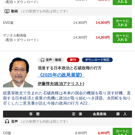
入れる
タグ・キーワード
（配信＋ダウンロード）
ondemand_video
動画
（どの形態でも内容は同じです）
会長
コロナ禍対策
金利
金融
井上和弘
カートに
DVD版
14,300円
14,300円
入れる
広報・PR
株式投資
女性経営者
AI
採用
デジタル動画版
カートに
14,300円
14,300円
入れる
（配信＋ダウンロード）
リピート
海外の成功事例
プロ経営者
心を磨く
リーダーシップ
話し方
会社を守る
会社数字を学ぶ
音声・動画
新刊
ダウンロード対応
混迷する日本政治と石破政権の行方
中小企業
SNS活用
創業者
企業文化
FCビジネス
《2025年の政局展望》
伊藤惇夫(政治アナリスト)
多様性・ダイバーシティ
総選挙敗北で生まれた石破政権は本来の国会の機能を取り戻す好機。直
面する日本経済と産業の危機に政治が取り組むべき課題。永田町を知り
※「更新」を押すと「タグ・キーワード」を更新いただけます。
尽くしたご意見番が読む今後の政局の行方 A22...
形 態
定 価
会員価格
購 入
headset
音声
（どの形態でも内容は同じです）
カートに
CD版
6,600円
6,600円
入れる