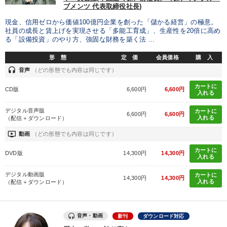
ブメンツ 代表取締役社長)
現金、信用ゼロから価値100億円企業を創った「儲かる経営」の極意。
社員の成長と賃上げを実現させる「多能工育成」、生産性を20倍に高め
る「設備投資」のやり方、強固な財務を築く法 ...
形 態
定 価
会員価格
購 入
headset
音声
（どの形態でも内容は同じです）
カートに
CD版
6,600円
6,600円
入れる
デジタル音声版
カートに
6,600円
6,600円
入れる
（配信＋ダウンロード）
ondemand_video
動画
（どの形態でも内容は同じです）
カートに
DVD版
14,300円
14,300円
入れる
デジタル動画版
カートに
14,300円
14,300円
入れる
（配信＋ダウンロード）
音声・動画
新刊
ダウンロード対応