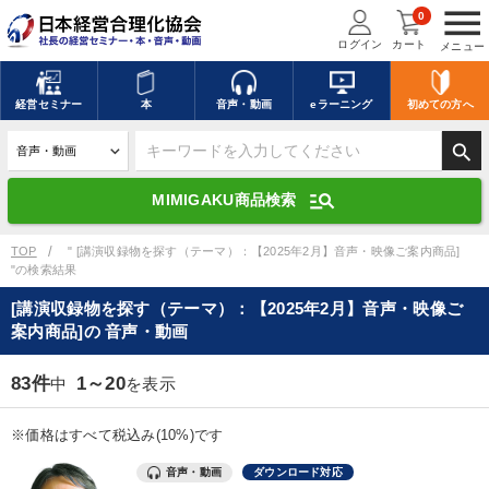
menu
0
ログイン
カート
メニュー
キーワードを入力して探す
edit
経営
セミナー
本
音声・動画
eラーニング
初めての方
へ
search
デジタル版対応のみ検索結果に表示する
manage_search
MIMIGAKU商品検索
search
上記の条件で検索
TOP
" [講演収録物を探す（テーマ）：【2025年2月】音声・映像ご案内商品]
"の検索結果
[講演収録物を探す（テーマ）：【2025年2月】音声・映像ご
講演収録物を探す
mic
refresh
案内商品]の 音声・動画
更新する
全国経営者セミナー講演収録物（全1315タイトル）からお探しいただけ
83件
1～20
中
を表示
ます
※価格はすべて税込み(10%)です
カテゴリー
音声・動画
ダウンロード対応