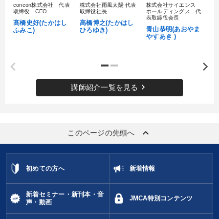
concon株式会社 代表
株式会社雨風太陽 代表
株式会社サイエンス
髙
取締役 CEO
取締役社長
ホールディングス 代
村
表取締役会長
髙橋史好(たかはし
高橋博之(たかはし
し
青山恭明(あおやま
ふみこ)
ひろゆき)
やすあき )
keyboard_arrow_right
講師紹介一覧を見る
keyboard_arrow_up
このページの先頭へ
初めての方へ
新着情報
新着セミナー・新刊本・音
JMCA特別コンテンツ
声・動画