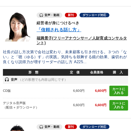
音声・動画
新刊
ダウンロード対応
経営者が身につけるべき
「信頼される話し方」
福満景子(フリーアナウンサー／人財育成コンサルタ
ント)
社長の話し方次第で会社は変わり、未来顧客も引き付ける。３つの「な
い」と「聴（ゆる）す」の実践。気持ちを鼓舞する鏡の効果、歯切れが
良くなり説得力が増すリーダーの話し方 A225...
形 態
定 価
会員価格
購 入
headset
音声
（どの形態でも内容は同じです）
カートに
CD版
6,600円
6,600円
入れる
デジタル音声版
カートに
6,600円
6,600円
入れる
（配信＋ダウンロード）
音声・動画
新刊
ダウンロード対応