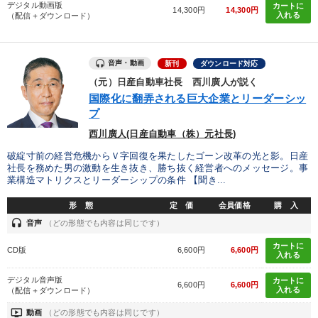
デジタル動画版
カートに
14,300円
14,300円
入れる
（配信＋ダウンロード）
数字・税務・決算書
成功哲学・人間学
「儲けの本質」を突く
営業・社員研修
音声・動画
新刊
ダウンロード対応
（元）日産自動車社長 西川廣人が説く
歴史・古典に学ぶ実務講話
国際化に翻弄される巨大企業とリーダーシッ
プ
組織と人を動かすマネジメント力を磨く
改善・生産性向上
西川廣人(日産自動車（株）元社長)
仕事のスキルと人間力を高める知恵を身につける
破綻寸前の経営危機からＶ字回復を果たしたゴーン改革の光と影。日産
社長を務めた男の激動を生き抜き、勝ち抜く経営者へのメッセージ。事
会社のパフォーマンスを高める講話
業構造マトリクスとリーダーシップの条件 【聞き...
形 態
定 価
会員価格
購 入
最新トレンドと時代の潮流を押さえる
【2月】音声・映像
headset
音声
（どの形態でも内容は同じです）
「利上げ時代の最新・銀行対策」＋「不動産市況予測」＋「市場
予測と株式投資」最新刊
カートに
CD版
6,600円
6,600円
入れる
デジタル音声版
カートに
6,600円
6,600円
目的別
入れる
（配信＋ダウンロード）
ondemand_video
動画
（どの形態でも内容は同じです）