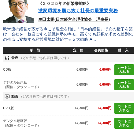
優秀各社の智恵と戦略
事業家のロマンと経営
《２０２５年の新繁栄戦略》
激変環境を勝ち抜く社長の最重要実務
若手異才経営者の発想
専門家のアドバイス
牟田太陽(日本経営合理化協会 理事長)
欧米流の経営が広がる今こそ理念を軸に「日本的経営」で次の繁栄を築
リーダーの器量を学ぶ
け！会社を一枚岩にする組織体勢のキモ、高くても顧客が求める差別化
の視点…変貌する経営環境に対応する５大戦略 A...
テーマ
形 態
定 価
会員価格
購 入
headset
音声
（どの形態でも内容は同じです）
経営戦略・経営実務
【3月】音声・映像
カートに
CD版
6,600円
6,600円
入れる
数字・税務・決算書
【2月】音声・映像
デジタル音声版
カートに
6,600円
6,600円
入れる
（配信＋ダウンロード）
仕事のスキルと人間力を高める知恵を身につける
ondemand_video
動画
（どの形態でも内容は同じです）
《強い財務を実践する経営者》講話４選
カートに
DVD版
14,300円
14,300円
入れる
デジタル動画版
カートに
業種
14,300円
14,300円
入れる
（配信＋ダウンロード）