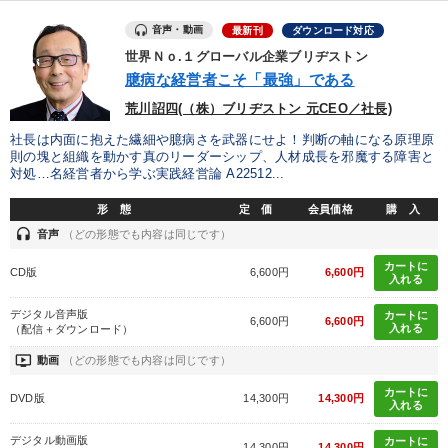
音声・動画
最新刊
ダウンロード対応
世界Ｎｏ.１グローバル企業ブリヂストン
臆病な経営者こそ「最強」である
荒川詔四(（株）ブリヂストン 元CEO／社長)
社長は内面に抱えた繊細や臆病さを武器にせよ！判断の軸になる原理原
則の塊と組織を動かす真のリーダーシップ、人材成長を邪魔する障害と
対処…名経営者から学ぶ実践経営論 A22512...
形 態
定 価
会員価格
購 入
headset
音声
（どの形態でも内容は同じです）
カートに
CD版
6,600円
6,600円
入れる
デジタル音声版
カートに
6,600円
6,600円
入れる
（配信＋ダウンロード）
ondemand_video
動画
（どの形態でも内容は同じです）
カートに
DVD版
14,300円
14,300円
入れる
デジタル動画版
カートに
14,300円
14,300円