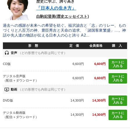
歴史に学ぶ、誇り高き
「日本人の生き方」
白駒妃登美(歴史エッセイスト)
過去への感謝が未来への希望を紡ぐ。福沢諭吉と「志」のリレー、もの
づくりと八百万の神、豊臣秀吉と天命の追求、「諸国客衆繁盛」…。神
話や先人達の物語が伝える日本人の心と誇り A2...
形 態
定 価
会員価格
購 入
headset
音声
（どの形態でも内容は同じです）
カートに
CD版
6,600円
6,600円
入れる
デジタル音声版
カートに
6,600円
6,600円
入れる
（配信＋ダウンロード）
ondemand_video
動画
（どの形態でも内容は同じです）
カートに
DVD版
14,300円
14,300円
入れる
デジタル動画版
カートに
14,300円
14,300円
入れる
（配信＋ダウンロード）