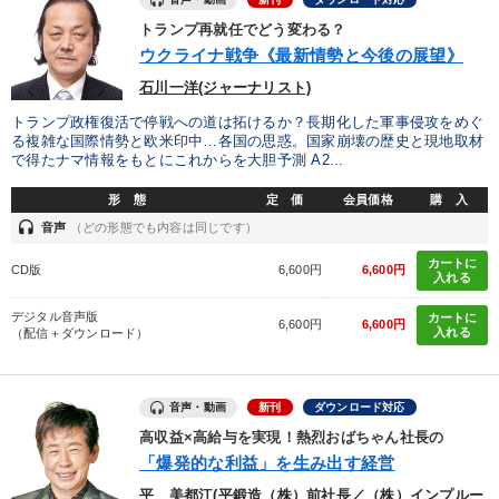
トランプ再就任でどう変わる？
ウクライナ戦争《最新情勢と今後の展望》
石川一洋(ジャーナリスト)
トランプ政権復活で停戦への道は拓けるか？長期化した軍事侵攻をめぐ
る複雑な国際情勢と欧米印中…各国の思惑。国家崩壊の歴史と現地取材
で得たナマ情報をもとにこれからを大胆予測 A2...
形 態
定 価
会員価格
購 入
headset
音声
（どの形態でも内容は同じです）
カートに
CD版
6,600円
6,600円
入れる
デジタル音声版
カートに
6,600円
6,600円
入れる
（配信＋ダウンロード）
音声・動画
新刊
ダウンロード対応
高収益×高給与を実現！熱烈おばちゃん社長の
「爆発的な利益」を生み出す経営
平 美都江(平鍛造（株）前社長／（株）インプルー