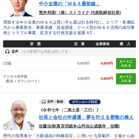
中小企業の「Ｍ＆Ａ最前線」
荒井邦彦(（株）ストライク 代表取締役社長)
増加する中小企業のＭ＆Ａは買い手も選ばれる時代に。エリア・客層拡
大から事業再生、事業承継、資金調達…ケース別のＭ＆Ａ活用の成功事
例とトラブル事案、拡充する行政支援を披露 A2...
形 態
定 価
会員価格
購 入
headset
音声
（どの形態でも内容は同じです）
カートに
CD版
6,600円
6,600円
入れる
デジタル音声版
カートに
6,600円
6,600円
入れる
（配信＋ダウンロード）
音声・動画
ダウンロード対応
《令和七年（二黒土星・乙巳）》
社長と会社の年盛運、夢を叶える密教の教え
佐藤法偀(真言宗総本山丹法山成就寺 住職)
歴代の指導者が「大願成就の戦略策定」に用いた九星氣学。立春から始