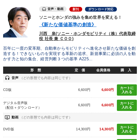
製造業
卸売・小売・飲食業
建設・不動産業
音声・動画
新刊
ダウンロード対応
IT・サービス・金融業
コンサルタント
専門家
ソニーとホンダの強みを集め世界を変える！
《新たな価値基準の創造》
川西 泉(ソニー・ホンダモビリティ（株）代表取締
キーワード
役 社長 兼 ＣＯＯ)
百年に一度の変革期、自動車からモビリティへ進化させ新たな価値を創
プレゼン
早分かり
SNS活用
運勢・先見
造する！できないものを実現する革新の追求、新規事業に必須の人を動
かす力と知の集合、経営判断３つの基準 A225...
企業文化
理念・パーパス
形 態
定 価
会員価格
購 入
headset
音声
（どの形態でも内容は同じです）
※「更新」を押すと「テーマ」「キーワード」を更新いただけます。
カートに
CD版
6,600円
6,600円
入れる
経営音声・動画を探す
ondemand_video
refresh
更新する
デジタル音声版
カートに
6,600円
6,600円
入れる
（配信＋ダウンロード）
全国経営者セミナー収録物以外の経営教材（全762タイトル）からお探
ondemand_video
動画
（どの形態でも内容は同じです）
しいただけます
カートに
DVD版
14,300円
14,300円
入れる
カテゴリー