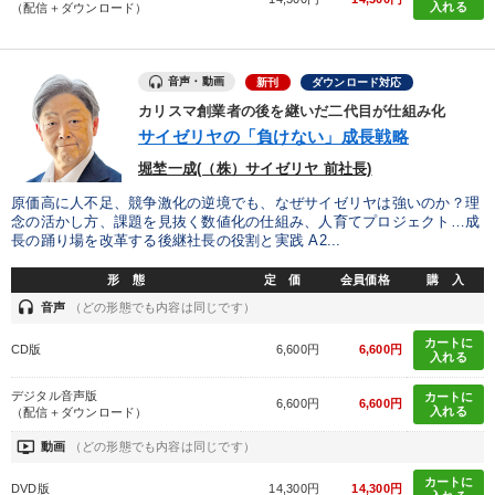
入れる
（配信＋ダウンロード）
音声・動画
新刊
ダウンロード対応
カリスマ創業者の後を継いだ二代目が仕組み化
サイゼリヤの「負けない」成長戦略
堀埜一成(（株）サイゼリヤ 前社長)
原価高に人不足、競争激化の逆境でも、なぜサイゼリヤは強いのか？理
念の活かし方、課題を見抜く数値化の仕組み、人育てプロジェクト…成
長の踊り場を改革する後継社長の役割と実践 A2...
形 態
定 価
会員価格
購 入
headset
音声
（どの形態でも内容は同じです）
カートに
CD版
6,600円
6,600円
入れる
デジタル音声版
カートに
6,600円
6,600円
入れる
（配信＋ダウンロード）
ondemand_video
動画
（どの形態でも内容は同じです）
カートに
DVD版
14,300円
14,300円