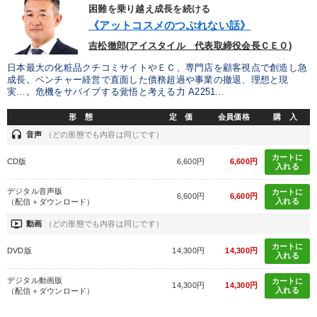
困難を乗り越え成長を続ける
《アットコスメのつぶれない話》
吉松徹郎(アイスタイル 代表取締役会長ＣＥＯ)
日本最大の化粧品クチコミサイトやＥＣ、専門店を顧客視点で創造し急
成長。ベンチャー経営で直面した債務超過や事業の撤退、理想と現
実…。危機をサバイブする覚悟と考える力 A2251...
形 態
定 価
会員価格
購 入
headset
音声
（どの形態でも内容は同じです）
カートに
CD版
6,600円
6,600円
入れる
デジタル音声版
カートに
6,600円
6,600円
入れる
（配信＋ダウンロード）
ondemand_video
動画
（どの形態でも内容は同じです）
カートに
DVD版
14,300円
14,300円
入れる
デジタル動画版
カートに
14,300円
14,300円
入れる
（配信＋ダウンロード）