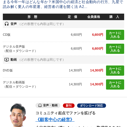
まる今年一年はどんな年か？米国中心の経済と社会動向の行方、九星で
読み解く要人の年星運、経営者の運を開く法 A2...
形 態
定 価
会員価格
購 入
headset
音声
（どの形態でも内容は同じです）
カートに
CD版
6,600円
6,600円
入れる
デジタル音声版
カートに
6,600円
6,600円
入れる
（配信＋ダウンロード）
ondemand_video
動画
（どの形態でも内容は同じです）
カートに
DVD版
14,300円
14,300円
入れる
デジタル動画版
カートに
14,300円
14,300円
入れる
（配信＋ダウンロード）
音声・動画
新刊
ダウンロード対応
コミュニティ起点でファンを拡げる
《顧客中心の経営》