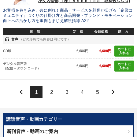
小父内信也(（株）Ａｓｏｂｉｃａ 取締役ＣＣＯ)
お客様を巻き込み、共に創れ！商品・サービスを顧客と拡げる「企業コ
ミュニティ」づくりの仕掛け方と商品開発・ブランド・モチベーション
向上への活かし方を事例もまじえ解説指導 A22...
形 態
定 価
会員価格
購 入
headset
音声
（どの形態でも内容は同じです）
カートに
CD版
6,600円
6,600円
入れる
デジタル音声版
カートに
6,600円
6,600円
入れる
（配信＋ダウンロード）
keyboard_arrow_left
keyboard_arrow_right
1
2
3
4
5
講話音声・動画カテゴリー
新刊音声・動画のご案内