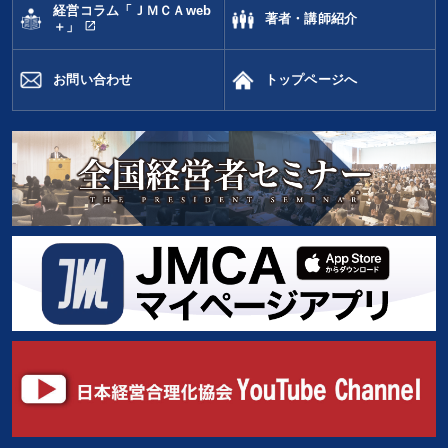
経営コラム「ＪＭＣＡweb
著者・講師紹介
open_in_new
＋」
お問い合わせ
トップページへ