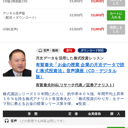
CD版(簡易版CD)
33,000円
33,000円
した
ランチェスター戦略
MBA
仕組み
FCビジネス
デジタル音声版
カートに
33,000円
33,000円
入れる
（配信＋ダウンロード）
地方企業の勝ち方
一流人
多角化・新規事業
完売しま
USB(音声)
33,000円
33,000円
した
伝統・文化
企業成長
繁盛
会社を守る
交渉
後継者
モチベーション
投資
金利
不動産
音声・動画
新刊
ダウンロード対応
月次データを活用した株式投資レッスン
話し方
インバウンド
老舗企業
人事戦略
有賀泰夫「お金の授業 企業の月次データで読
む株式投資法」音声講座（CD・デジタル
※「更新」を押すと「タグ・キーワード」を更新いただけます。
版）
有賀泰夫(H&Lリサーチ代表／証券アナリスト)
株式講話シリーズ１０年間にわたり、的中率８０％強、年間平均上昇率
１６％を誇る株式アナリスト有賀泰夫が、「株式投資のやり方」をテー
マ別に教えるお金の授業シリーズ第９弾。 ●投資...
形 態
定 価
会員価格
購 入
headset
音声
（どの形態でも内容は同じです）