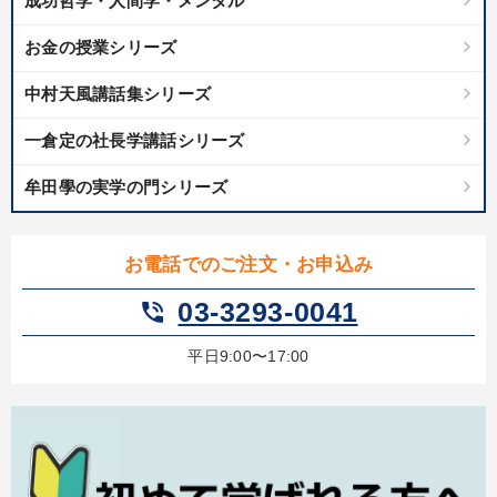
成功哲学・人間学・メンタル
お金の授業シリーズ
中村天風講話集シリーズ
一倉定の社長学講話シリーズ
牟田學の実学の門シリーズ
お電話でのご注文・お申込み
03-3293-0041
phone_in_talk
平日9:00〜17:00