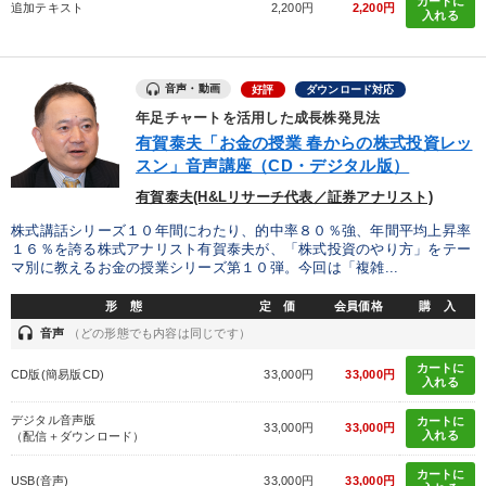
カートに
追加テキスト
2,200円
2,200円
IT・サービス・金融業
コンサルタント
専門家
入れる
キーワード
音声・動画
好評
ダウンロード対応
年足チャートを活用した成長株発見法
M&A
新技術
思考法
大竹愼一
感動講話
有賀泰夫「お金の授業 春からの株式投資レッ
スン」音声講座（CD・デジタル版）
中村天風
有賀泰夫(H&Lリサーチ代表／証券アナリスト)
株式講話シリーズ１０年間にわたり、的中率８０％強、年間平均上昇率
※「更新」を押すと「テーマ」「キーワード」を更新いただけます。
１６％を誇る株式アナリスト有賀泰夫が、「株式投資のやり方」をテー
マ別に教えるお金の授業シリーズ第１０弾。今回は「複雑...
経営音声・動画を探す
ondemand_video
refresh
形 態
定 価
会員価格
購 入
更新する
headset
音声
（どの形態でも内容は同じです）
全国経営者セミナー収録物以外の経営教材（全761タイトル）からお探
しいただけます
カートに
CD版(簡易版CD)
33,000円
33,000円
入れる
カテゴリー
デジタル音声版
カートに
33,000円
33,000円
入れる
（配信＋ダウンロード）
歴史・古典に学ぶ実務講話
【3月】音声・映像
カートに
USB(音声)
33,000円
33,000円