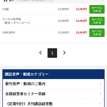
headset
カートに
CD版
22,000円
22,000円
入れる
デジタル音声版
カートに
22,000円
22,000円
入れる
（配信＋ダウンロード）
カートに
USB(音声)
22,000円
22,000円
入れる
keyboard_arrow_left
keyboard_arrow_right
1
講話音声・動画カテゴリー
新刊音声・動画のご案内
全国経営者セミナー収録
《定期刊行》月刊講話経営塾