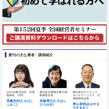
新刊の主な著者・講師紹介
concon株式会社 代表
株式会社雨風太陽 代表
株式会社サイエンス
髙
取締役 CEO
取締役社長
ホールディングス 代
村
表取締役会長
髙橋史好(たかはし
高橋博之(たかはし
し
青山恭明(あおやま
ふみこ)
ひろゆき)
やすあき )