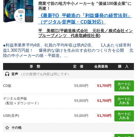
優秀各社の智恵と戦略
事業家のロマンと経営
廃業寸前の地方中小メーカーを “価値100億企業”に
再建！
《最新刊》平鍛造の「利益爆発の経営法則」
若手異才経営者の発想
専門家のアドバイス
（デジタル音声版・CD版対応）
リーダーの器量を学ぶ
平 美都江(平鍛造株式会社 元社長／株式会社イン
プルーブメンツ 代表取締役社長)
●利益率業界平均4倍、社員の平均年収は県内2倍、 1人あたり経常利
テーマ
益1,300万円超！ 爆発的な儲けを生み出す会社のつくり方を公開 北
陸の中小メーカーの雄・平鍛造。...
経営リーダーの考え方と戦略を学ぶ
【6月】音声・映像
形 態
定 価
会員価格
購 入
headset
音声
（どの形態でも内容は同じです）
大竹愼一書籍
147回春季大会
資産戦略
カートに
CD版
55,000円
51,700円
入れる
営業・社員研修
デジタル音声版
カートに
55,000円
51,700円
入れる
（配信＋ダウンロード）
業種
カートに
USB(音声)
55,000円
51,700円
入れる
star_border
製造業
卸売・小売・飲食業
建設・不動産業
その他