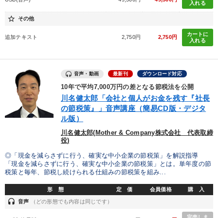
入れる
財務・数字力の向上
star_border
その他
カートに
追加テキスト
2,750円
2,750円
入れる
キーワード
歴史に学ぶ
感動講話
リベラルアーツ
井上和弘
音声・動画
最新刊
ダウンロード対応
10年で平均7,000万円の差となる節税法を公開
投資
広報・PR
川名健太郎「会社と個人がお金を残す『社長
の節税策』」音声講座（簡易CD版・デジタ
ル版）
※「更新」を押すと「カテゴリー」「目的別」「キーワード」を更新いただけます。
川名健太郎(Mother & Company株式会社 代表取締
役)
タグから探す
local_offer
refresh
更新する
◎「現金を減らさずに行う、確実な中小企業の節税策」を解説指導
すべての音声・動画（全2076タイトル）からお探しいただけます
「現金を減らさずに行う、確実な中小企業の節税策」とは。単年度の節
税策と毎年、節税し続けられる仕組みの節税策を組み...
タグ・キーワード
形 態
定 価
会員価格
購 入
headset
音声
（どの形態でも内容は同じです）
教育
不動産投資
聞き手・作間信司
完売しま