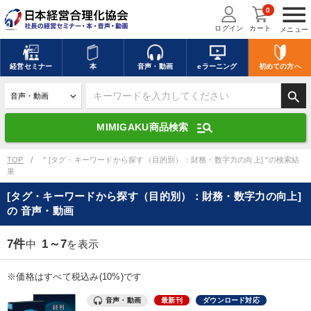
menu
0
ログイン
カート
メニュー
キーワードを入力して探す
edit
経営
セミナー
本
音声・動画
eラーニング
初めての方
へ
search
デジタル版対応のみ検索結果に表示する
manage_search
MIMIGAKU商品検索
search
上記の条件で検索
TOP
" [タグ・キーワードから探す（目的別）：財務・数字力の向上] "の検索結
果
[タグ・キーワードから探す（目的別）：財務・数字力の向上]
講演収録物を探す
mic
refresh
の 音声・動画
更新する
全国経営者セミナー講演収録物（全1315タイトル）からお探しいただけ
7件
1～7
中
を表示
ます
※価格はすべて税込み(10%)です
カテゴリー
音声・動画
最新刊
ダウンロード対応