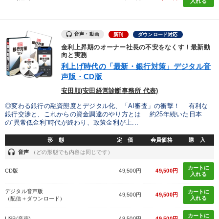
入れる
148回夏季大会
売上直結の営業力や販売力を獲得する
音声・動画
新刊
ダウンロード対応
企業戦略に学ぶ
【5月】音声・映像
営業・社員研修
金利上昇期のオーナー社長の不安をなくす！最新動
向と実務
経済・景気・相場予測
利上げ時代の「最新・銀行対策」デジタル音
声版・CD版
【最新刊】時代を超える経営150の言葉＋社長のスピーチ・話材
集２タイトル
安田順(安田経営診断事務所 代表)
資産戦略
後継社長・アトツギ
◎変わる銀行の融資態度とデジタル化、「AI審査」の衝撃！ 有利な
銀行交渉と、これからの資金調達のやり方とは 約25年続いた日本
の“異常低金利”時代が終わり、政策金利が上...
2026年春季全国経営者セミナー収録講演ＣＤ・講演ＤＶＤ・デジ
タル版（音声／動画ストリーミング・ダウンロード）
形 態
定 価
会員価格
購 入
headset
音声
（どの形態でも内容は同じです）
目的別
カートに
CD版
49,500円
49,500円
入れる
後継者に聞かせたい
経営体系を学びたい
デジタル音声版
カートに
49,500円
49,500円
入れる
（配信＋ダウンロード）
財務・数字力の向上
発想力を磨きたい
業績を伸ばしたい
カートに
USB(音声)
49,500円
49,500円