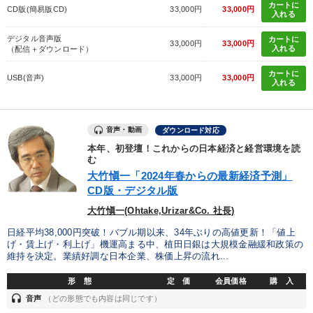
カートに
CD版(簡易版CD)
33,000円
33,000円
入れる
デジタル音声版
カートに
33,000円
33,000円
入れる
（配信＋ダウンロード）
カートに
USB(音声)
33,000円
33,000円
入れる
音声・動画
ダウンロード対応
本年、初登壇！これからの日本経済と経営環境を読
む
大竹愼一「2024年春からの最新経済予測」
CD版・デジタル版
大竹愼一(Ohtake,Urizar&Co. 社長)
日経平均38,000円突破！バブル期以来、34年ぶりの高値更新！「値上
げ・賃上げ・利上げ」機運高まる中、植田日銀は大規模金融緩和政策の
維持を決定。業績好調な日本企業、株価上昇の流れ...
形 態
定 価
会員価格
購 入
headset
音声
（どの形態でも内容は同じです）