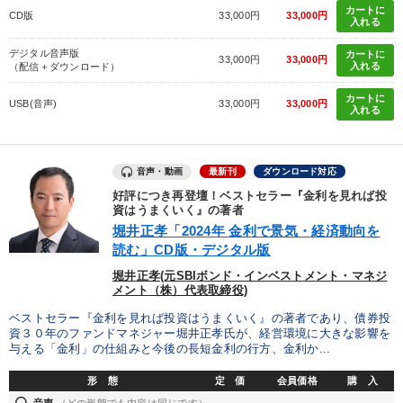
カートに
CD版
33,000円
33,000円
入れる
デジタル音声版
カートに
33,000円
33,000円
入れる
（配信＋ダウンロード）
カートに
USB(音声)
33,000円
33,000円
入れる
音声・動画
最新刊
ダウンロード対応
好評につき再登壇！ベストセラー『金利を見れば投
資はうまくいく』の著者
堀井正孝「2024年 金利で景気・経済動向を
読む」CD版・デジタル版
堀井正孝(元SBIボンド・インベストメント・マネジ
メント（株）代表取締役)
ベストセラー『金利を見れば投資はうまくいく』の著者であり、債券投
資３０年のファンドマネジャー堀井正孝氏が、経営環境に大きな影響を
与える「金利」の仕組みと今後の長短金利の行方、金利か...
形 態
定 価
会員価格
購 入
音声
（どの形態でも内容は同じです）