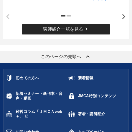
keyboard_arrow_right
講師紹介一覧を見る
keyboard_arrow_up
このページの先頭へ
初めての方へ
新着情報
新着セミナー・新刊本・音
JMCA特別コンテンツ
声・動画
経営コラム「ＪＭＣＡweb
著者・講師紹介
open_in_new
＋」
お問い合わせ
トップページへ