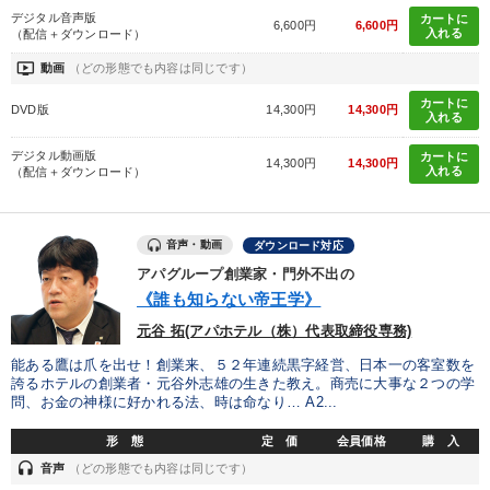
デジタル音声版
カートに
6,600円
6,600円
入れる
（配信＋ダウンロード）
ondemand_video
動画
（どの形態でも内容は同じです）
カートに
DVD版
14,300円
14,300円
入れる
デジタル動画版
カートに
14,300円
14,300円
入れる
（配信＋ダウンロード）
音声・動画
ダウンロード対応
アパグループ創業家・門外不出の
《誰も知らない帝王学》
元谷 拓(アパホテル（株）代表取締役専務)
能ある鷹は爪を出せ！創業来、５２年連続黒字経営、日本一の客室数を
誇るホテルの創業者・元谷外志雄の生きた教え。商売に大事な２つの学
問、お金の神様に好かれる法、時は命なり… A2...
形 態
定 価
会員価格
購 入
headset
音声
（どの形態でも内容は同じです）