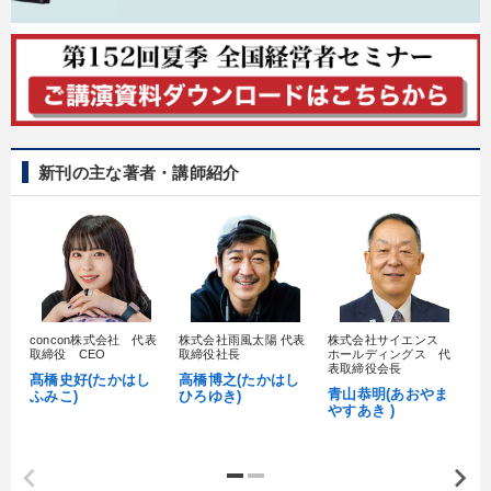
新刊の主な著者・講師紹介
concon株式会社 代表
株式会社雨風太陽 代表
株式会社サイエンス
髙
取締役 CEO
取締役社長
ホールディングス 代
村
表取締役会長
髙橋史好(たかはし
高橋博之(たかはし
し
青山恭明(あおやま
ふみこ)
ひろゆき)
やすあき )