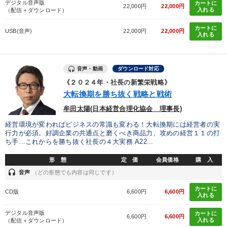
デジタル音声版
カートに
22,000円
22,000円
入れる
（配信＋ダウンロード）
カートに
USB(音声)
22,000円
22,000円
入れる
音声・動画
ダウンロード対応
《２０２４年・社長の新繁栄戦略》
大転換期を勝ち抜く戦略と戦術
牟田太陽(日本経営合理化協会 理事長)
経営環境が変わればビジネスの常識も変わる！大転換期には経営者の実
行力が必須。好調企業の共通点と磨くべき商品力、攻めの経営１１の打
ち手…これからを勝ち抜く社長の４大実務 A22...
形 態
定 価
会員価格
購 入
headset
音声
（どの形態でも内容は同じです）
カートに
CD版
6,600円
6,600円
入れる
デジタル音声版
カートに
6,600円
6,600円
入れる
（配信＋ダウンロード）