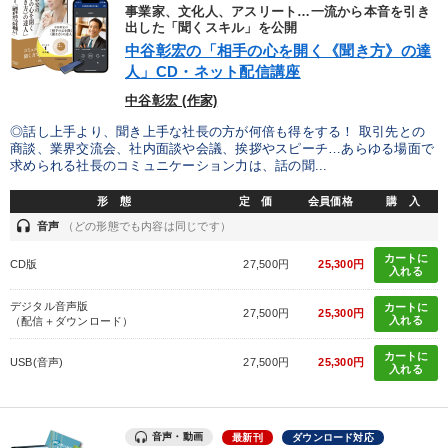
優秀各社の智恵と戦略
事業家のロマンと経営
事業家、文化人、アスリート…一流から本音を引き
出した「聞くスキル」を公開
中谷彰宏の「相手の心を開く《聞き方》の達
若手異才経営者の発想
専門家のアドバイス
人」CD・ネット配信講座
リーダーの器量を学ぶ
中谷彰宏 (作家)
◎話し上手より、聞き上手な社長の方が何倍も得をする！ 取引先との
商談、業界交流会、社内面談や会議、挨拶やスピーチ…あらゆる場面で
テーマ
求められる社長のコミュニケーション力は、話の聞...
形 態
定 価
会員価格
購 入
後継社長・アトツギ
最新技術・トレンド
headset
音声
（どの形態でも内容は同じです）
オーナー社長の「現場力の経営」＋現場の「儲ける力」をさらに
カートに
CD版
27,500円
25,300円
高める教材２選
入れる
デジタル音声版
カートに
2025年春季全国経営者セミナー収録講演ＣＤ・講演ＤＶＤ・デジ
27,500円
25,300円
入れる
（配信＋ダウンロード）
タル版（音声／動画ストリーミング・ダウンロード）
カートに
USB(音声)
27,500円
25,300円
音声と動画で学ぶ
営業・社員研修
入れる
業種
音声・動画
最新刊
ダウンロード対応