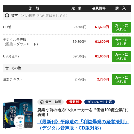
形 態
定 価
会員価格
購 入
headset
音声
（どの形態でも内容は同じです）
カートに
CD版
69,300円
61,600円
入れる
デジタル音声版
カートに
69,300円
61,600円
入れる
（配信＋ダウンロード）
カートに
USB(音声)
69,300円
61,600円
入れる
star_border
その他
カートに
追加テキスト
2,750円
2,750円
入れる
音声・動画
最新刊
ダウンロード対応
廃業寸前の地方中小メーカーを “価値100億企業”に
再建！
《最新刊》平鍛造の「利益爆発の経営法則」
（デジタル音声版・CD版対応）