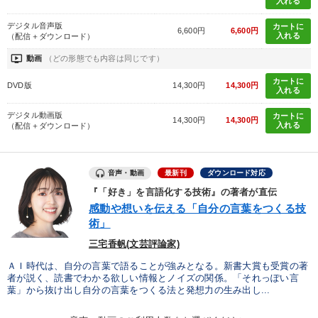
入れる
デジタル音声版
カートに
6,600円
6,600円
※「更新」を押すと「カテゴリー」「目的別」「キーワード」を更新いただけます。
入れる
（配信＋ダウンロード）
ondemand_video
動画
（どの形態でも内容は同じです）
タグから探す
local_offer
refresh
更新する
カートに
DVD版
14,300円
14,300円
入れる
すべての音声・動画（全2076タイトル）からお探しいただけます
デジタル動画版
カートに
14,300円
14,300円
入れる
（配信＋ダウンロード）
タグ・キーワード
スポーツ関係
推薦
マーケティング
松下幸之助
音声・動画
最新刊
ダウンロード対応
『「好き」を言語化する技術』の著者が直伝
株式投資
稲盛和夫
投資
プレゼン
感動や想いを伝える「自分の言葉をつくる技
術」
理念・パーパス
企業成長
インフレ対策・値上げ
三宅香帆(文芸評論家)
通販
中小企業
地方企業の勝ち方
会社を守る
ＡＩ時代は、自分の言葉で語ることが強みとなる。新書大賞も受賞の著
者が説く、読書でわかる欲しい情報とノイズの関係。「それっぽい言
葉」から抜け出し自分の言葉をつくる法と発想力の生み出し...
交渉
企業再建
歴史に学ぶ
老舗企業