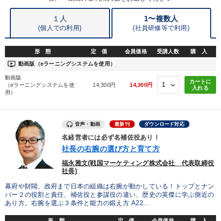
１人
1〜複数人
(個人での利用)
(
社員研修等で利用)
形 態
定 価
会員価格
受講人数
購 入
ondemand_video
動画版（eラーニングシステムを使用）
動画版
カートに
（eラーニングシステムを使
14,300円
14,300円
入れる
用）
音声・動画
最新刊
ダウンロード対応
名経営者には必ず名補佐役あり！
社長の右腕の選び方と育て方
福永雅文(戦国マーケティング株式会社 代表取締役
社長)
幕府や財閥、政府まで日本の組織は右腕が動かしている！トップとナン
バー２の役割と責任、補佐役と参謀役の違い、歴史の英傑に学ぶ側近の
あり方。右腕を選ぶ３条件と能力の鍛え方 A22...
形 態
定 価
会員価格
購 入