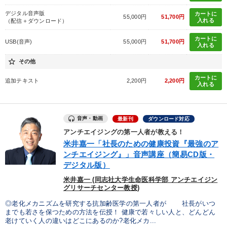
デジタル音声版
カートに
55,000円
51,700円
入れる
（配信＋ダウンロード）
カートに
USB(音声)
55,000円
51,700円
入れる
star_border
その他
カートに
追加テキスト
2,200円
2,200円
入れる
音声・動画
最新刊
ダウンロード対応
アンチエイジングの第一人者が教える！
米井嘉一「社長のための健康投資『最強のア
ンチエイジング』」音声講座（簡易CD版・
デジタル版）
米井嘉一 (同志社大学生命医科学部 アンチエイジン
グリサーチセンター教授)
◎老化メカニズムを研究する抗加齢医学の第一人者が 社長がいつ
までも若さを保つための方法を伝授！ 健康で若々しい人と、どんどん
老けていく人の違いはどこにあるのか?老化メカ...