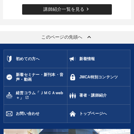
keyboard_arrow_right
講師紹介一覧を見る
keyboard_arrow_up
このページの先頭へ
初めての方へ
新着情報
新着セミナー・新刊本・音
JMCA特別コンテンツ
声・動画
経営コラム「ＪＭＣＡweb
著者・講師紹介
open_in_new
＋」
お問い合わせ
トップページへ