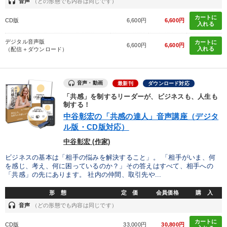
headset
音声
（どの形態でも内容は同じです）
カートに
CD版
6,600円
6,600円
入れる
デジタル音声版
カートに
6,600円
6,600円
入れる
（配信＋ダウンロード）
音声・動画
最新刊
ダウンロード対応
「共感」を制するリーダーが、ビジネスも、人生も
制する！
中谷彰宏の「共感の達人」音声講座（デジタ
ル版・CD版対応）
中谷彰宏 (作家)
ビジネスの基本は「相手の悩みを解決すること」。 「相手がいま、何
を感じ、考え、何に困っているのか？」その答えはすべて、相手への
「共感」の先にあります。 社内の仲間、取引先や...
形 態
定 価
会員価格
購 入
headset
音声
（どの形態でも内容は同じです）
カートに
CD版
33,000円
30,800円