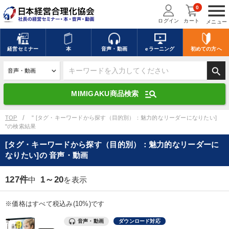
menu
0
ログイン
カート
メニュー
キーワードを入力して探す
edit
経営
セミナー
本
音声・動画
eラーニング
初めての方
へ
search
デジタル版対応のみ検索結果に表示する
manage_search
MIMIGAKU商品検索
search
上記の条件で検索
TOP
" [タグ・キーワードから探す（目的別）：魅力的なリーダーになりたい]
"の検索結果
[タグ・キーワードから探す（目的別）：魅力的なリーダーに
講演収録物を探す
mic
refresh
なりたい]の 音声・動画
更新する
全国経営者セミナー講演収録物（全1315タイトル）からお探しいただけ
127件
1～20
中
を表示
ます
※価格はすべて税込み(10%)です
カテゴリー
音声・動画
ダウンロード対応