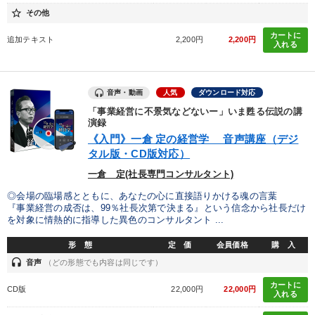
star_border
その他
カートに
追加テキスト
2,200円
2,200円
入れる
音声・動画
人気
ダウンロード対応
「事業経営に不景気などないー」いま甦る伝説の講
演録
《入門》一倉 定の経営学 音声講座（デジ
タル版・CD版対応）
一倉 定(社長専門コンサルタント)
◎会場の臨場感とともに、あなたの心に直接語りかける魂の言葉
『事業経営の成否は、99％社長次第で決まる』という信念から社長だけ
を対象に情熱的に指導した異色のコンサルタント ...
形 態
定 価
会員価格
購 入
headset
音声
（どの形態でも内容は同じです）
カートに
CD版
22,000円
22,000円
入れる