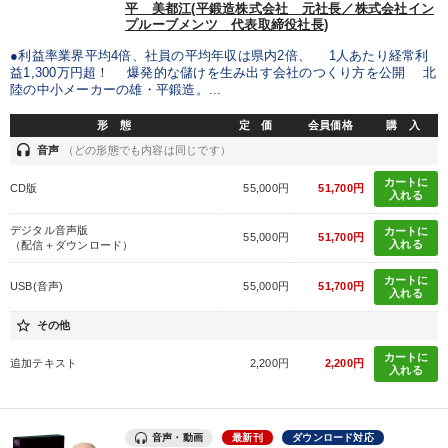
平 美都江(平鍛造株式会社 元社長／株式会社イン
プルーブメンツ 代表取締役社長)
●利益率業界平均4倍、社員の平均年収は県内2倍、 1人あたり経常利
益1,300万円超！ 爆発的な儲けを生み出す会社のつくり方を公開 北
陸の中小メーカーの雄・平鍛造。...
形 態
定 価
会員価格
購 入
headset
音声
（どの形態でも内容は同じです）
カートに
CD版
55,000円
51,700円
入れる
デジタル音声版
カートに
55,000円
51,700円
入れる
（配信＋ダウンロード）
カートに
USB(音声)
55,000円
51,700円
入れる
star_border
その他
カートに
追加テキスト
2,200円
2,200円
入れる
音声・動画
最新刊
ダウンロード対応