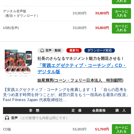
入れる
デジタル音声版
カートに
33,000円
30,800円
入れる
（配信＋ダウンロード）
カートに
USB(音声)
33,000円
30,800円
入れる
音声・動画
最新刊
ダウンロード対応
社長のさらなるマネジメント能力を開花させる！
「実践エグゼクティブ・コーチング」CD・
デジタル版
妹尾輝男(コーン・フェリー日本法人 特別顧問)
【実践エグゼクティブ・コーチングを推薦します！】 「自らの思考を
見つめ直す時間を持つことが、経営の質をもう一段高める最良の投資」
Fast Fitness Japan 代表取締役社...
形 態
定 価
会員価格
購 入
headset
音声
（どの形態でも内容は同じです）
カートに
CD版
55,000円
51,700円
入れる