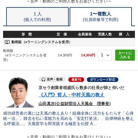
＜音声・動画のご利用人数をお選びください＞
相続・事業承継
DX
会長
リベラルアーツ
政治家
１人
1〜複数人
※「更新」を押すと「タグ・キーワード」を更新いただけます。
(個人での利用)
(
社員研修等で利用)
形 態
定 価
会員価格
受講人数
購 入
ondemand_video
動画版（eラーニングシステムを使用）
動画版
カートに
（eラーニングシステムを使
14,300円
14,300円
入れる
用）
音声・動画
最新刊
ダウンロード対応
京セラ創業者稲盛氏ら数多の社長が師と仰いだ
《入門》哲人・中村天風の教え
山田真次(公益財団法人天風会 理事長)
成功経営者の裏には天風の教えあり！組織全体に活力をもたらす「心身
統一法」、雑念を払い直観力を高める「安定打坐法」、自律神経を整え
る呼吸法…。天風哲学を即実践する極意を伝授 A...
＜音声・動画のご利用人数をお選びください＞