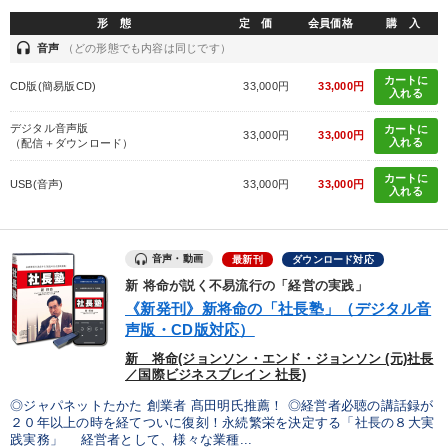
形 態
定 価
会員価格
購 入
headset
音声
（どの形態でも内容は同じです）
カートに
CD版(簡易版CD)
33,000円
33,000円
入れる
デジタル音声版
カートに
33,000円
33,000円
入れる
（配信＋ダウンロード）
カートに
USB(音声)
33,000円
33,000円
入れる
音声・動画
最新刊
ダウンロード対応
新 将命が説く不易流行の「経営の実践」
《新発刊》新将命の「社長塾」（デジタル音
声版・CD版対応）
新 将命(ジョンソン・エンド・ジョンソン (元)社長
／国際ビジネスブレイン 社長)
◎ジャパネットたかた 創業者 髙田明氏推薦！ ◎経営者必聴の講話録が
２０年以上の時を経てついに復刻！永続繁栄を決定する「社長の８大実
践実務」 経営者として、様々な業種...