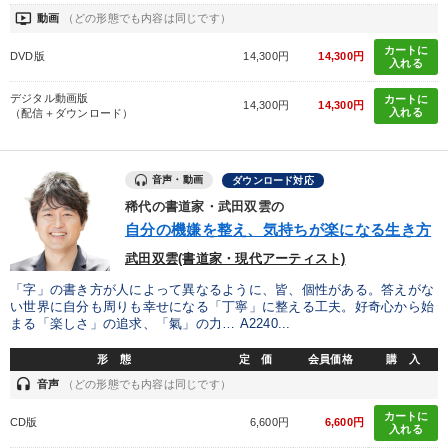
ondemand_video
動画
（どの形態でも内容は同じです）
カートに
DVD版
14,300円
14,300円
入れる
デジタル動画版
カートに
14,300円
14,300円
入れる
（配信＋ダウンロード）
音声・動画
ダウンロード対応
稀代の書道家・武田双雲の
自分の機嫌を整え、気持ちが楽になる生き方
武田双雲(書道家・現代アーティスト)
「字」の書き方が人によって異なるように、皆、個性がある。答えがな
い世界に自分も周りも幸せになる「丁寧」に整える工夫。好奇心から始
まる「楽しさ」の追求、「氣」の力… A2240...
形 態
定 価
会員価格
購 入
headset
音声
（どの形態でも内容は同じです）
カートに
CD版
6,600円
6,600円
入れる