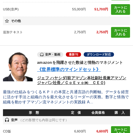
「利上げ時代の最新・銀行対策」＋「不動産市況予測」＋「市場
カートに
予測と株式投資」最新刊
USB(音声)
55,000円
51,700円
入れる
star_border
その他
最新トレンドと時代の潮流を押さえる
カートに
追加テキスト
2,750円
2,750円
入れる
目的別
音声・動画
最新刊
ダウンロード対応
財務・数字力の向上
経営体系を学びたい
amazonを飛躍させた数値と情熱のマネジメント
《世界標準のマインドセット》
リーダーの魅力向上
後継者に聞かせたい
ジェフ ハヤシダ(前アマゾン本社副社長兼アマゾン
経営を改善したい
発想力を磨きたい
ジャパン社長／ＣｏＥｖｏ㈱ ＣＥＯ)
最強の仕組みをつくるＫＰＩの本質と共通言語の判断軸。データを経営
に活かす手法と組織の力を最大化させるリーダーの実務。数字と情熱で
キーワード
組織を動かすアマゾン流マネジメントの実践録 A...
形 態
定 価
会員価格
購 入
会社数字を学ぶ
老舗企業
ブランディング
headset
音声
（どの形態でも内容は同じです）
カートに
ベンチャー
井上和弘
思考法
CD版
6,600円
6,600円