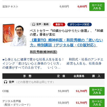
カテゴリー
カートに
追加テキスト
6,600円
6,600円
入れる
「儲けの本質」を突く
全国経営者セミナー収録〈売れ筋・人気ランキング〉＆新刊・好
音声・動画
最新刊
ダウンロード対応
評講話
ベストセラー『60歳からはやりたい放題』、『80歳
の壁』著者が直伝
2025年春季全国経営者セミナー収録講演ＣＤ・講演ＤＶＤ・デジ
《最新刊》精神科医・和田秀樹の「老いない
タル版（音声／動画ストリーミング・ダウンロード）
力」特別講話（デジタル版・CD版対応）
【2026年7月】音声・映像ご案内商品
和田秀樹(精神科医)
●心身ともに健康で豊かな社長人生を送る！ 和田式・社長のアンチエ
社員が自律的に動き出す組織づくり
イジング「老けない心と身体のつくり方」 経営も人生も、社長自身
の健康がすべての土台です。 いくつ...
《強い財務を実践する経営者》講話４選
形 態
定 価
会員価格
購 入
会社のパフォーマンスを高める講話
headset
音声
（どの形態でも内容は同じです）
カートに
組織と人を動かすマネジメント力を磨く
成功哲学・人間学
CD版
55,000円
51,700円
入れる
デジタル音声版
仕事のスキルと人間力を高める知恵を身につける
カートに
55,000円
51,700円
入れる
（配信＋ダウンロード）