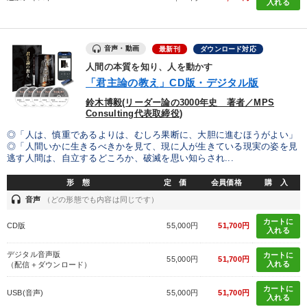
入れる
音声・動画
最新刊
ダウンロード対応
人間の本質を知り、人を動かす
「君主論の教え」CD版・デジタル版
鈴木博毅(リーダー論の3000年史 著者／MPS
Consulting代表取締役)
◎「人は、慎重であるよりは、むしろ果断に、大胆に進むほうがよい」
◎「人間いかに生きるべきかを見て、現に人が生きている現実の姿を見
逃す人間は、自立するどころか、破滅を思い知らされ...
形 態
定 価
会員価格
購 入
headset
音声
（どの形態でも内容は同じです）
カートに
CD版
55,000円
51,700円
入れる
デジタル音声版
カートに
55,000円
51,700円
入れる
（配信＋ダウンロード）
カートに
USB(音声)
55,000円
51,700円
入れる