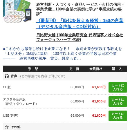
経営判断・人づくり・商品サービス・会社の信用・
事業承継…100年企業の実例に学ぶ“事業永続の秘
製造業
卸売・小売・飲食業
建設・不動産業
訣”
《最新刊》「時代を超える経営」150の言葉
IT・サービス・金融業
コンサルタント
専門家
（デジタル音声版・CD版対応）
日比野大輔 (100年企業研究会 代表理事／株式会社
フォージョウハーフ 代表)
キーワード
●これからも繁栄し続ける企業になる！ 永続企業が実践する教えを
「１話３分」150話に集約 100年以上続く企業の半数は日本企業
金融
政治家
心を磨く
推薦
新技術
――― 経営危機や戦争、震災…幾度も直...
IT・デジタル活用
形 態
定 価
会員価格
購 入
headset
音声
（どの形態でも内容は同じです）
※「更新」を押すと「テーマ」「キーワード」を更新いただけます。
カートに
CD版
66,000円
61,600円
入れる
デジタル音声版
カートに
経営音声・動画を探す
ondemand_video
refresh
66,000円
61,600円
更新する
入れる
（配信＋ダウンロード）
全国経営者セミナー収録物以外の経営教材（全761タイトル）からお探
カートに
USB(音声)
66,000円
61,600円
しいただけます
入れる
star_border
その他