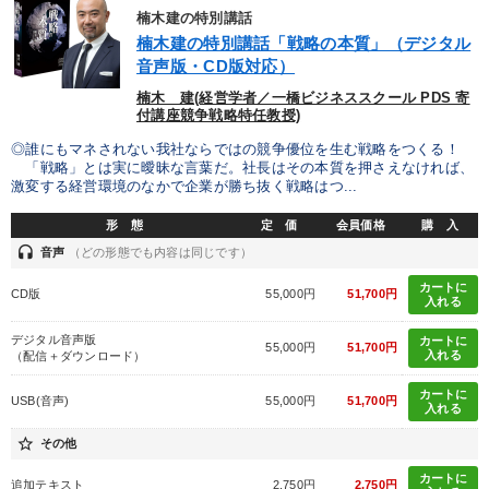
楠木建の特別講話
楠木建の特別講話「戦略の本質」（デジタル
音声版・CD版対応）
楠木 建(経営学者／一橋ビジネススクール PDS 寄
付講座競争戦略特任教授)
◎誰にもマネされない我社ならではの競争優位を生む戦略をつくる！
「戦略」とは実に曖昧な言葉だ。社長はその本質を押さえなければ、
激変する経営環境のなかで企業が勝ち抜く戦略はつ...
形 態
定 価
会員価格
購 入
headset
音声
（どの形態でも内容は同じです）
カートに
CD版
55,000円
51,700円
入れる
デジタル音声版
カートに
55,000円
51,700円
入れる
（配信＋ダウンロード）
カートに
USB(音声)
55,000円
51,700円
入れる
star_border
その他
カートに
追加テキスト
2,750円
2,750円