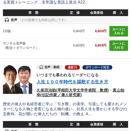
る実践トレーニング…非常識な英語上達法 A22...
形 態
定 価
会員価格
購 入
headset
音声
（どの形態でも内容は同じです）
カートに
CD版
6,600円
6,600円
入れる
デジタル音声版
カートに
6,600円
6,600円
入れる
（配信＋ダウンロード）
音声・動画
最新刊
ダウンロード対応
いつまでも慕われるリーダーになる
人生１００年時代を謳歌する生き方
久保田治助(早稲田大学文学学術院 教授)
・
真山知
幸(伝記作家／偉人研究家)
歴史の偉人や名経営者に学ぶ「引き際」の美学。引退しても愛されメン
ターになる人物と老害になる人物の違い。社長人生を豊かにする学びの
五教科、花が開いた偉人たちの「転機」の教え A...
形 態
定 価
会員価格
購 入