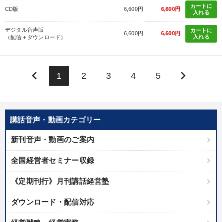
カートに
CD版
6,600円
6,600円
入れる
デジタル音声版
カートに
6,600円
6,600円
入れる
（配信＋ダウンロード）
keyboard_arrow_left
keyboard_arrow_right
1
2
3
4
5
講話音声・動画カテゴリー
新刊音声・動画のご案内
全国経営者セミナー収録
《定期刊行》月刊講話経営塾
ダウンロード・配信対応