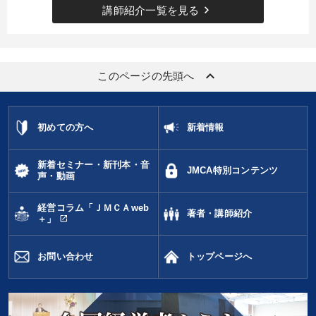
keyboard_arrow_right
講師紹介一覧を見る
keyboard_arrow_up
このページの先頭へ
初めての方へ
新着情報
新着セミナー・新刊本・音
JMCA特別コンテンツ
声・動画
経営コラム「ＪＭＣＡweb
著者・講師紹介
open_in_new
＋」
お問い合わせ
トップページへ