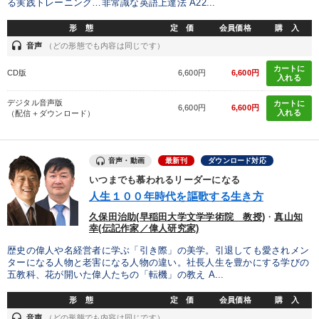
る実践トレーニング…非常識な英語上達法 A22...
形 態
定 価
会員価格
購 入
headset
音声
（どの形態でも内容は同じです）
カートに
CD版
6,600円
6,600円
入れる
デジタル音声版
カートに
6,600円
6,600円
入れる
（配信＋ダウンロード）
音声・動画
最新刊
ダウンロード対応
いつまでも慕われるリーダーになる
人生１００年時代を謳歌する生き方
久保田治助(早稲田大学文学学術院 教授)
・
真山知
幸(伝記作家／偉人研究家)
歴史の偉人や名経営者に学ぶ「引き際」の美学。引退しても愛されメン
ターになる人物と老害になる人物の違い。社長人生を豊かにする学びの
五教科、花が開いた偉人たちの「転機」の教え A...
形 態
定 価
会員価格
購 入
headset
音声
（どの形態でも内容は同じです）