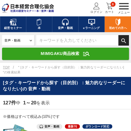
menu
0
ログイン
カート
メニュー
キーワードを入力して探す
edit
経営
セミナー
本
音声・動画
eラーニング
初めての方
へ
search
デジタル版対応のみ検索結果に表示する
manage_search
MIMIGAKU商品検索
search
上記の条件で検索
TOP
" [タグ・キーワードから探す（目的別）：魅力的なリーダーになりたい]
"の検索結果
[タグ・キーワードから探す（目的別）：魅力的なリーダーに
講演収録物を探す
mic
refresh
なりたい]の 音声・動画
更新する
全国経営者セミナー講演収録物（全1315タイトル）からお探しいただけ
127件
1～20
中
を表示
ます
※価格はすべて税込み(10%)です
カテゴリー
音声・動画
最新刊
ダウンロード対応