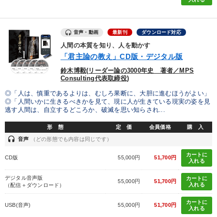
音声・動画
最新刊
ダウンロード対応
人間の本質を知り、人を動かす
「君主論の教え」CD版・デジタル版
鈴木博毅(リーダー論の3000年史 著者／MPS
Consulting代表取締役)
◎「人は、慎重であるよりは、むしろ果断に、大胆に進むほうがよい」
◎「人間いかに生きるべきかを見て、現に人が生きている現実の姿を見
逃す人間は、自立するどころか、破滅を思い知らされ...
形 態
定 価
会員価格
購 入
headset
音声
（どの形態でも内容は同じです）
カートに
CD版
55,000円
51,700円
入れる
デジタル音声版
カートに
55,000円
51,700円
入れる
（配信＋ダウンロード）
カートに
USB(音声)
55,000円
51,700円
入れる