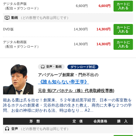
デジタル音声版
カートに
6,600円
6,600円
入れる
（配信＋ダウンロード）
ondemand_video
動画
（どの形態でも内容は同じです）
カートに
DVD版
14,300円
14,300円
入れる
デジタル動画版
カートに
14,300円
14,300円
入れる
（配信＋ダウンロード）
音声・動画
ダウンロード対応
アパグループ創業家・門外不出の
《誰も知らない帝王学》
元谷 拓(アパホテル（株）代表取締役専務)
能ある鷹は爪を出せ！創業来、５２年連続黒字経営、日本一の客室数を
誇るホテルの創業者・元谷外志雄の生きた教え。商売に大事な２つの学
問、お金の神様に好かれる法、時は命なり… A2...
形 態
定 価
会員価格
購 入
headset
音声
（どの形態でも内容は同じです）