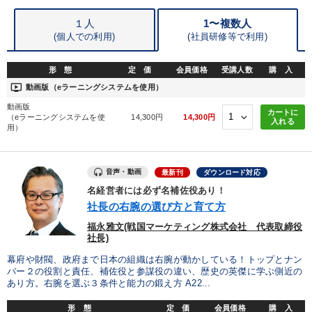
１人
1〜複数人
※「更新」を押すと「タグ・キーワード」を更新いただけます。
(個人での利用)
(
社員研修等で利用)
形 態
定 価
会員価格
受講人数
購 入
ondemand_video
動画版（eラーニングシステムを使用）
動画版
カートに
（eラーニングシステムを使
14,300円
14,300円
入れる
用）
音声・動画
最新刊
ダウンロード対応
名経営者には必ず名補佐役あり！
社長の右腕の選び方と育て方
福永雅文(戦国マーケティング株式会社 代表取締役
社長)
幕府や財閥、政府まで日本の組織は右腕が動かしている！トップとナン
バー２の役割と責任、補佐役と参謀役の違い、歴史の英傑に学ぶ側近の
あり方。右腕を選ぶ３条件と能力の鍛え方 A22...
形 態
定 価
会員価格
購 入