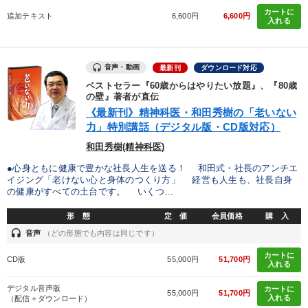
経営戦略・経営実務
カートに
追加テキスト
6,600円
6,600円
入れる
業種
音声・動画
最新刊
ダウンロード対応
製造業
卸売・小売・飲食業
建設・不動産業
ベストセラー『60歳からはやりたい放題』、『80歳
の壁』著者が直伝
《最新刊》精神科医・和田秀樹の「老いない
IT・サービス・金融業
コンサルタント
専門家
力」特別講話（デジタル版・CD版対応）
和田秀樹(精神科医)
キーワード
●心身ともに健康で豊かな社長人生を送る！ 和田式・社長のアンチエ
イジング「老けない心と身体のつくり方」 経営も人生も、社長自身
の健康がすべての土台です。 いくつ...
成功哲学
投資
企業成長
資産運用
形 態
定 価
会員価格
購 入
聞き手・作間信司
コロナ禍対策
headset
音声
（どの形態でも内容は同じです）
カートに
CD版
55,000円
51,700円
※「更新」を押すと「テーマ」「キーワード」を更新いただけます。
入れる
デジタル音声版
カートに
55,000円
51,700円
経営音声・動画を探す
ondemand_video
入れる
refresh
（配信＋ダウンロード）
更新する