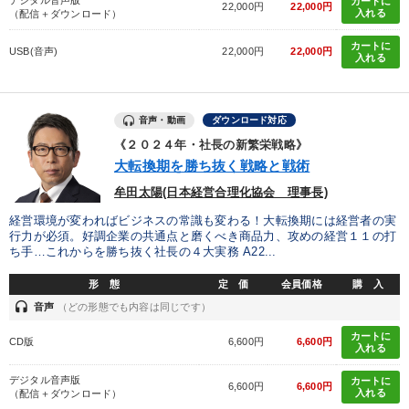
デジタル音声版
カートに
22,000円
22,000円
入れる
（配信＋ダウンロード）
カートに
USB(音声)
22,000円
22,000円
入れる
音声・動画
ダウンロード対応
《２０２４年・社長の新繁栄戦略》
大転換期を勝ち抜く戦略と戦術
牟田太陽(日本経営合理化協会 理事長)
経営環境が変わればビジネスの常識も変わる！大転換期には経営者の実
行力が必須。好調企業の共通点と磨くべき商品力、攻めの経営１１の打
ち手…これからを勝ち抜く社長の４大実務 A22...
形 態
定 価
会員価格
購 入
headset
音声
（どの形態でも内容は同じです）
カートに
CD版
6,600円
6,600円
入れる
デジタル音声版
カートに
6,600円
6,600円
入れる
（配信＋ダウンロード）