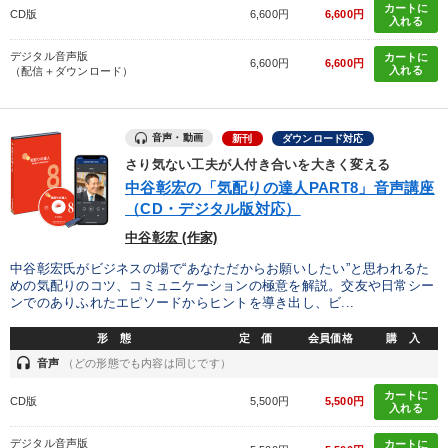
カートに
CD版
6,600円
6,600円
入れる
デジタル音声版
カートに
6,600円
6,600円
入れる
（配信＋ダウンロード）
音声・動画
新刊
ダウンロード対応
さり気ない工夫が人付き合いを大きく変える
中谷彰宏の「気配りの達人PART8」音声講座
（CD・デジタル版対応）
中谷彰宏 (作家)
中谷彰宏氏がビジネスの場で“あなただからお願いしたい”と思われるた
めの気配りのコツ、コミュニケーションの極意を解説。交友や日常シー
ンでのありふれたエピソードからヒントを導き出し、ビ...
形 態
定 価
会員価格
購 入
headset
音声
（どの形態でも内容は同じです）
カートに
CD版
5,500円
5,500円
入れる
デジタル音声版
カートに