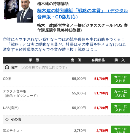
楠木建の特別講話
楠木建の特別講話「戦略の本質」（デジタル
音声版・CD版対応）
楠木 建(経営学者／一橋ビジネススクール PDS 寄
付講座競争戦略特任教授)
◎誰にもマネされない我社ならではの競争優位を生む戦略をつくる！
「戦略」とは実に曖昧な言葉だ。社長はその本質を押さえなければ、
激変する経営環境のなかで企業が勝ち抜く戦略はつ...
形 態
定 価
会員価格
購 入
headset
音声
（どの形態でも内容は同じです）
カートに
CD版
55,000円
51,700円
入れる
デジタル音声版
カートに
55,000円
51,700円
入れる
（配信＋ダウンロード）
カートに
USB(音声)
55,000円
51,700円
入れる
star_border
その他
カートに
追加テキスト
2,750円
2,750円
入れる