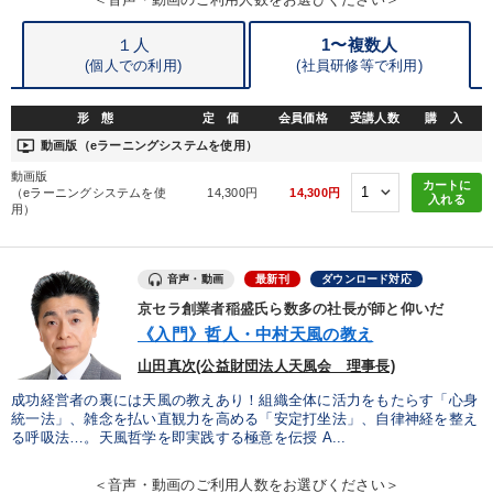
※「更新」を押すと「カテゴリー」「目的別」「キーワード」を更新いただけます。
１人
1〜複数人
(個人での利用)
(
社員研修等で利用)
タグから探す
local_offer
refresh
更新する
形 態
定 価
会員価格
受講人数
購 入
すべての音声・動画（全2077タイトル）からお探しいただけます
ondemand_video
動画版（eラーニングシステムを使用）
動画版
カートに
タグ・キーワード
（eラーニングシステムを使
14,300円
14,300円
入れる
用）
インフレ対策・値上げ
労務問題・リスク対策
MBA
音声・動画
最新刊
ダウンロード対応
マネジメント
SNS活用
銀行交渉
会長
サービス
京セラ創業者稲盛氏ら数多の社長が師と仰いだ
《入門》哲人・中村天風の教え
伝統・文化
金融
異発想
採用
モチベーション
山田真次(公益財団法人天風会 理事長)
賃金制度
広報・PR
通信販売
一倉定
中村天風
成功経営者の裏には天風の教えあり！組織全体に活力をもたらす「心身
統一法」、雑念を払い直観力を高める「安定打坐法」、自律神経を整え
る呼吸法…。天風哲学を即実践する極意を伝授 A...
モノづくり
相続・事業承継
投資
DX
大竹愼一
＜音声・動画のご利用人数をお選びください＞
人事戦略