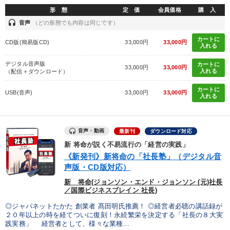
形 態
定 価
会員価格
購 入
headset
音声
（どの形態でも内容は同じです）
カートに
CD版(簡易版CD)
33,000円
33,000円
入れる
デジタル音声版
カートに
33,000円
33,000円
入れる
（配信＋ダウンロード）
カートに
USB(音声)
33,000円
33,000円
入れる
音声・動画
最新刊
ダウンロード対応
新 将命が説く不易流行の「経営の実践」
《新発刊》新将命の「社長塾」（デジタル音
声版・CD版対応）
新 将命(ジョンソン・エンド・ジョンソン (元)社長
／国際ビジネスブレイン 社長)
◎ジャパネットたかた 創業者 髙田明氏推薦！ ◎経営者必聴の講話録が
２０年以上の時を経てついに復刻！永続繁栄を決定する「社長の８大実
践実務」 経営者として、様々な業種...