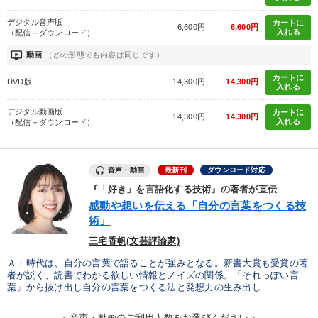
2025年夏季全国経営者セミナー収録講演ＣＤ・講演ＤＶＤ・デジ
タル版（音声／動画ストリーミング・ダウンロード）
デジタル音声版
カートに
6,600円
6,600円
入れる
（配信＋ダウンロード）
「儲けの本質」を突く
最新トレンドと時代の潮流を押さえる
ondemand_video
動画
（どの形態でも内容は同じです）
カートに
DVD版
14,300円
14,300円
目的別
入れる
デジタル動画版
カートに
14,300円
14,300円
入れる
（配信＋ダウンロード）
発想力を磨きたい
組織を強化したい
新事業・新商品づくり
販売力を強化したい
音声・動画
最新刊
ダウンロード対応
リーダーの魅力向上
財務・数字力の向上
『「好き」を言語化する技術』の著者が直伝
感動や想いを伝える「自分の言葉をつくる技
術」
キーワード
三宅香帆(文芸評論家)
ＡＩ時代は、自分の言葉で語ることが強みとなる。新書大賞も受賞の著
デジタルマーケティング
感動講話
不動産投資
者が説く、読書でわかる欲しい情報とノイズの関係。「それっぽい言
葉」から抜け出し自分の言葉をつくる法と発想力の生み出し...
モチベーション
商品開発
イノベーション
＜音声・動画のご利用人数をお選びください＞