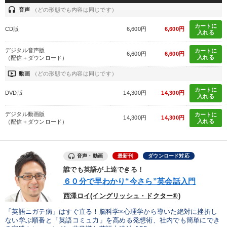
headset
音声
（どの形態でも内容は同じです）
カートに
CD版
6,600円
6,600円
入れる
デジタル音声版
カートに
6,600円
6,600円
入れる
（配信＋ダウンロード）
ondemand_video
動画
（どの形態でも内容は同じです）
カートに
DVD版
14,300円
14,300円
入れる
デジタル動画版
カートに
14,300円
14,300円
入れる
（配信＋ダウンロード）
音声・動画
最新刊
ダウンロード対応
誰でも英語が上達できる！
６０分で早わかり“今さら”英会話入門
西澤ロイ(イングリッシュ・ドクター®)
「英語ニガテ病」はすぐ直る！脳科学×心理学から導いた絶対に挫折し
ない学ぶ順番と「英語コミュ力」を高める発想術、社内でも簡単にでき