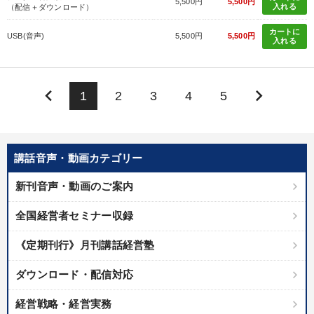
5,500円
5,500円
入れる
（配信＋ダウンロード）
カートに
USB(音声)
5,500円
5,500円
入れる
keyboard_arrow_left
keyboard_arrow_right
1
2
3
4
5
講話音声・動画カテゴリー
新刊音声・動画のご案内
全国経営者セミナー収録
《定期刊行》月刊講話経営塾
ダウンロード・配信対応
経営戦略・経営実務