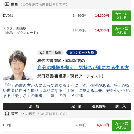
ondemand_video
動画
（どの形態でも内容は同じです）
カートに
DVD版
14,300円
14,300円
入れる
デジタル動画版
カートに
14,300円
14,300円
入れる
（配信＋ダウンロード）
音声・動画
ダウンロード対応
稀代の書道家・武田双雲の
自分の機嫌を整え、気持ちが楽になる生き方
武田双雲(書道家・現代アーティスト)
「字」の書き方が人によって異なるように、皆、個性がある。答えがな
い世界に自分も周りも幸せになる「丁寧」に整える工夫。好奇心から始
まる「楽しさ」の追求、「氣」の力… A2240...
形 態
定 価
会員価格
購 入
headset
音声
（どの形態でも内容は同じです）
カートに
CD版
6,600円
6,600円
入れる