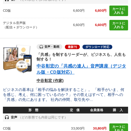
カートに
CD版
6,600円
6,600円
入れる
デジタル音声版
カートに
6,600円
6,600円
入れる
（配信＋ダウンロード）
音声・動画
最新刊
ダウンロード対応
「共感」を制するリーダーが、ビジネスも、人生も
制する！
中谷彰宏の「共感の達人」音声講座（デジタ
ル版・CD版対応）
中谷彰宏 (作家)
ビジネスの基本は「相手の悩みを解決すること」。 「相手がいま、何
を感じ、考え、何に困っているのか？」その答えはすべて、相手への
「共感」の先にあります。 社内の仲間、取引先や...
形 態
定 価
会員価格
購 入
headset
音声
（どの形態でも内容は同じです）
カートに
CD版
33,000円
30,800円
入れる