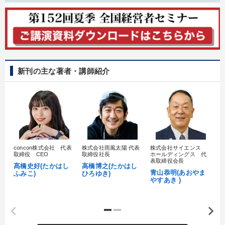
新刊の主な著者・講師紹介
concon株式会社 代表
株式会社雨風太陽 代表
株式会社サイエンス
髙
取締役 CEO
取締役社長
ホールディングス 代
村
表取締役会長
髙橋史好(たかはし
高橋博之(たかはし
し
青山恭明(あおやま
ふみこ)
ひろゆき)
やすあき )