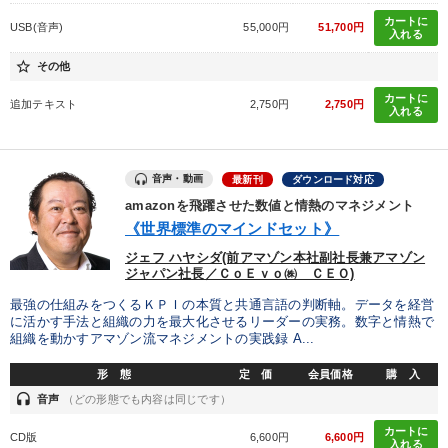
カートに
全国経営者セミナー収録物以外の経営教材（全762タイトル）からお探
USB(音声)
55,000円
51,700円
入れる
しいただけます
star_border
その他
カテゴリー
カートに
追加テキスト
2,750円
2,750円
入れる
【5月】音声・映像
音声・動画
最新刊
ダウンロード対応
経営者のための《音声・動画で学ぶ》講演シリーズ
amazonを飛躍させた数値と情熱のマネジメント
《世界標準のマインドセット》
マーケティング
【1月】音声・映像
数字・税務・決算書
ジェフ ハヤシダ(前アマゾン本社副社長兼アマゾン
組織・採用・スキル
ジャパン社長／ＣｏＥｖｏ㈱ ＣＥＯ)
最強の仕組みをつくるＫＰＩの本質と共通言語の判断軸。データを経営
2025年春季全国経営者セミナー収録講演ＣＤ・講演ＤＶＤ・デジ
に活かす手法と組織の力を最大化させるリーダーの実務。数字と情熱で
タル版（音声／動画ストリーミング・ダウンロード）
組織を動かすアマゾン流マネジメントの実践録 A...
《強い財務を実践する経営者》講話４選
形 態
定 価
会員価格
購 入
headset
音声
（どの形態でも内容は同じです）
経済・景気・相場予測
カートに
CD版
6,600円
6,600円
入れる