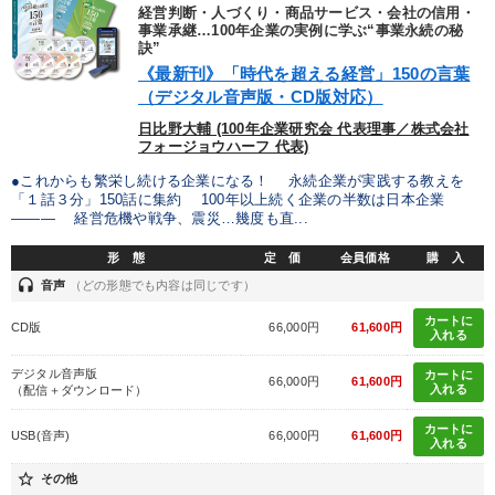
優秀各社の智恵と戦略
事業家のロマンと経営
経営判断・人づくり・商品サービス・会社の信用・
事業承継…100年企業の実例に学ぶ“事業永続の秘
訣”
若手異才経営者の発想
専門家のアドバイス
《最新刊》「時代を超える経営」150の言葉
（デジタル音声版・CD版対応）
リーダーの器量を学ぶ
日比野大輔 (100年企業研究会 代表理事／株式会社
フォージョウハーフ 代表)
テーマ
●これからも繁栄し続ける企業になる！ 永続企業が実践する教えを
「１話３分」150話に集約 100年以上続く企業の半数は日本企業
――― 経営危機や戦争、震災…幾度も直...
音声と動画で学ぶ
形 態
定 価
会員価格
購 入
【最新刊】精神科医・和田秀樹の「老いない力」＋健康な社長と
headset
音声
（どの形態でも内容は同じです）
会社をつくる厳選講話
カートに
CD版
66,000円
61,600円
入れる
会社のパフォーマンスを高める講話
デジタル音声版
カートに
66,000円
61,600円
入れる
（配信＋ダウンロード）
歴史・古典に学ぶ実務講話
カートに
USB(音声)
66,000円
61,600円
2026年春季全国経営者セミナー収録講演ＣＤ・講演ＤＶＤ・デジ
入れる
タル版（音声／動画ストリーミング・ダウンロード）
star_border
その他