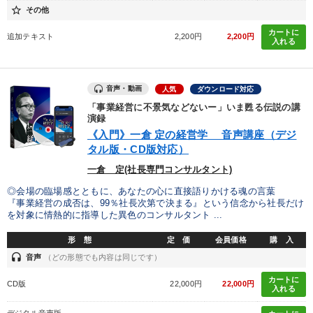
star_border
その他
カートに
追加テキスト
2,200円
2,200円
入れる
音声・動画
人気
ダウンロード対応
「事業経営に不景気などないー」いま甦る伝説の講
演録
《入門》一倉 定の経営学 音声講座（デジ
タル版・CD版対応）
一倉 定(社長専門コンサルタント)
◎会場の臨場感とともに、あなたの心に直接語りかける魂の言葉
『事業経営の成否は、99％社長次第で決まる』という信念から社長だけ
を対象に情熱的に指導した異色のコンサルタント ...
形 態
定 価
会員価格
購 入
headset
音声
（どの形態でも内容は同じです）
カートに
CD版
22,000円
22,000円
入れる