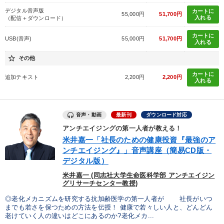
デジタル音声版
カートに
55,000円
51,700円
入れる
（配信＋ダウンロード）
カートに
USB(音声)
55,000円
51,700円
入れる
star_border
その他
カートに
追加テキスト
2,200円
2,200円
入れる
音声・動画
最新刊
ダウンロード対応
アンチエイジングの第一人者が教える！
米井嘉一「社長のための健康投資『最強のア
ンチエイジング』」音声講座（簡易CD版・
デジタル版）
米井嘉一 (同志社大学生命医科学部 アンチエイジン
グリサーチセンター教授)
◎老化メカニズムを研究する抗加齢医学の第一人者が 社長がいつ
までも若さを保つための方法を伝授！ 健康で若々しい人と、どんどん
老けていく人の違いはどこにあるのか?老化メカ...