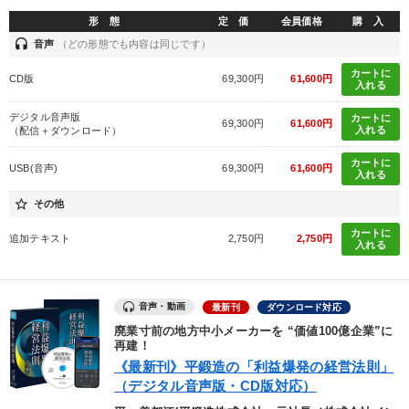
形 態
定 価
会員価格
購 入
headset
音声
（どの形態でも内容は同じです）
カートに
CD版
69,300円
61,600円
入れる
デジタル音声版
カートに
69,300円
61,600円
入れる
（配信＋ダウンロード）
カートに
USB(音声)
69,300円
61,600円
入れる
star_border
その他
カートに
追加テキスト
2,750円
2,750円
入れる
音声・動画
最新刊
ダウンロード対応
廃業寸前の地方中小メーカーを “価値100億企業”に
再建！
《最新刊》平鍛造の「利益爆発の経営法則」
（デジタル音声版・CD版対応）