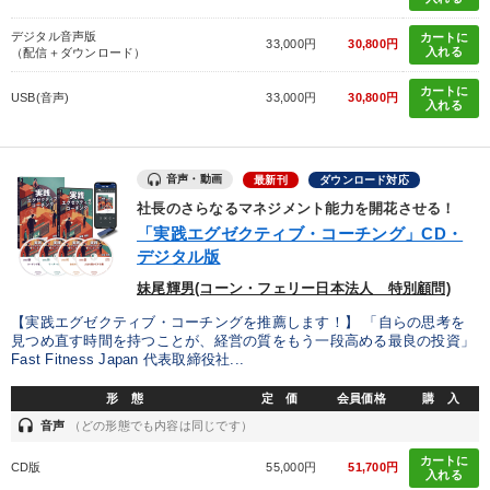
デジタル音声版
カートに
33,000円
30,800円
入れる
（配信＋ダウンロード）
カートに
USB(音声)
33,000円
30,800円
入れる
音声・動画
最新刊
ダウンロード対応
社長のさらなるマネジメント能力を開花させる！
「実践エグゼクティブ・コーチング」CD・
デジタル版
妹尾輝男(コーン・フェリー日本法人 特別顧問)
【実践エグゼクティブ・コーチングを推薦します！】 「自らの思考を
見つめ直す時間を持つことが、経営の質をもう一段高める最良の投資」
Fast Fitness Japan 代表取締役社...
形 態
定 価
会員価格
購 入
headset
音声
（どの形態でも内容は同じです）
カートに
CD版
55,000円
51,700円
入れる