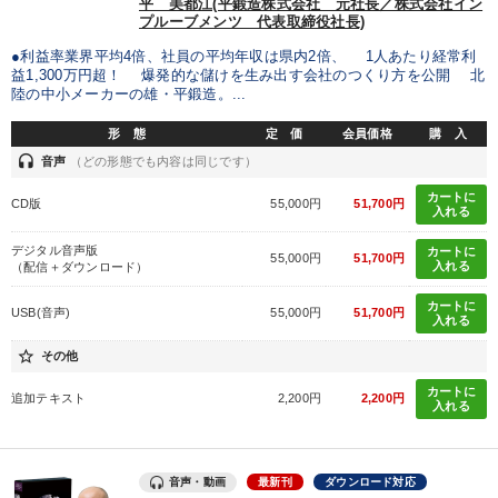
平 美都江(平鍛造株式会社 元社長／株式会社イン
プルーブメンツ 代表取締役社長)
●利益率業界平均4倍、社員の平均年収は県内2倍、 1人あたり経常利
益1,300万円超！ 爆発的な儲けを生み出す会社のつくり方を公開 北
陸の中小メーカーの雄・平鍛造。...
形 態
定 価
会員価格
購 入
headset
音声
（どの形態でも内容は同じです）
カートに
CD版
55,000円
51,700円
入れる
デジタル音声版
カートに
55,000円
51,700円
入れる
（配信＋ダウンロード）
カートに
USB(音声)
55,000円
51,700円
入れる
star_border
その他
カートに
追加テキスト
2,200円
2,200円
入れる
音声・動画
最新刊
ダウンロード対応