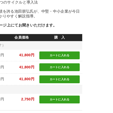
2つのサイクルと導入法
実績を誇る池田朋弘氏が、中堅・中小企業が今日
分かりやすく解説指導。
ージ上にてお聞きいただけます。
会員価格
購 入
す）
0円
41,800円
カートに
入れる
0円
41,800円
カートに
入れる
0円
41,800円
カートに
入れる
0円
2,750円
カートに
入れる