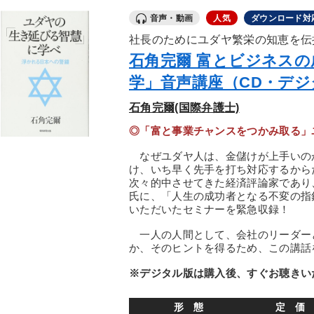
音声・動画
人気
ダウンロード対
社長のためにユダヤ繁栄の知恵を伝
石角完爾 富とビジネス
学」音声講座（CD・デ
石角完爾(国際弁護士)
◎「富と事業チャンスをつかみ取る」
なぜユダヤ人は、金儲けが上手いの
け、いち早く先手を打ち対応するから
次々的中させてきた経済評論家であり
氏に、「人生の成功者となる不変の指
いただいたセミナーを緊急収録！
一人の人間として、会社のリーダー
か、そのヒントを得るため、この講話
※デジタル版は購入後、すぐお聴きい
形 態
定 価