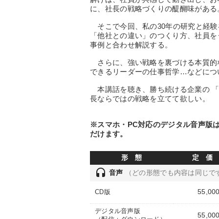
に、社長の戦略づくりの醍醐味がある
そこで今回、私の30年の研究と経験
「他社との違い」のつくり方、社員を
事例と合わせ解説する。
さらに、強い戦略を裏づける本質的
できるリーダーの仕事哲学…などにつ
本講話を聴き、勝ち続ける企業の 「
長ならではの戦略を立てて欲しい。
※スマホ・PC対応のデジタル音声版
だけます。
形 態
定 価
headset
音声
（どの形態でも内容は同じで
55,00
CD版
デジタル音声版
55,00