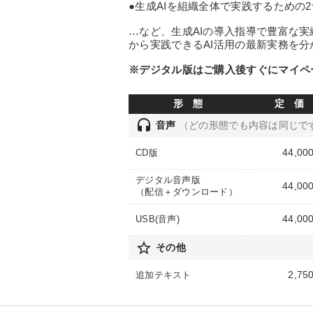
●生成AIを組織全体で実践するための
…など、生成AIの導入指導で豊富な
から実践できるAI活用の最新実務を
※デジタル版はご購入後すぐにマイペ
形 態
定 価
headset
音声
（どの形態でも内容は同じで
44,00
CD版
デジタル音声版
44,00
（配信＋ダウンロード）
44,00
USB(音声)
star_border
その他
2,75
追加テキスト