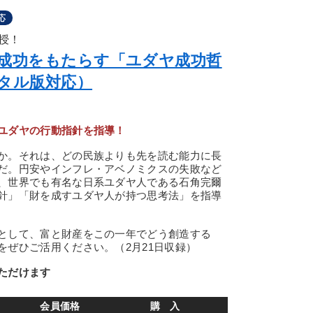
応
授！
の成功をもたらす「ユダヤ成功哲
ジタル版対応）
ユダヤの行動指針を指導！
か。それは、どの民族よりも先を読む能力に長
だ。円安やインフレ・アベノミクスの失敗など
、世界でも有名な日系ユダヤ人である石角完爾
針」「財を成すユダヤ人が持つ思考法」を指導
として、富と財産をこの一年でどう創造する
をぜひご活用ください。（2月21日収録）
ただけます
会員価格
購 入