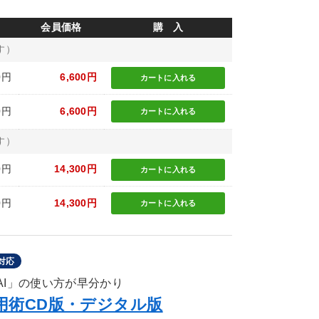
会員価格
購 入
す）
0円
6,600円
カートに
入れる
0円
6,600円
カートに
入れる
す）
0円
14,300円
カートに
入れる
0円
14,300円
カートに
入れる
対応
成AI」の使い方が早分かり
》活用術CD版・デジタル版