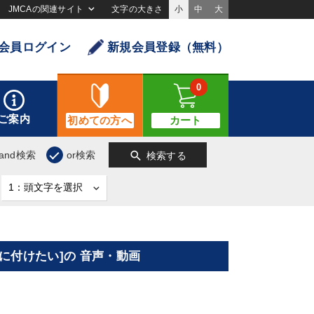
JMCAの関連サイト
文字の大きさ
小
中
大
会員ログイン
新規会員登録（無料）
0
ご案内
初めての方へ
カート
search
and検索
or検索
検索する
に付けたい]の 音声・動画