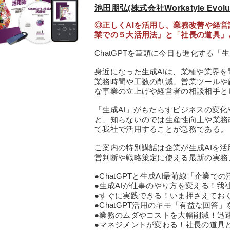
池田朋弘(株式会社Workstyle Evol
◎正しくAIを活用し、業務改善や経
業での５大活用法」と「社長の道具」
ChatGPTを筆頭に今日も進化する「
身近になった生成AIは、業種や業界
業務時間や工数の削減、営業ツールや
な事業の立上げや経営者の相談相手と
「生成AI」がもたらすビジネスの変
と、知らないのでは生産性向上や業務
て我社で活用することが急務である。
ご案内の特別講話は企業が生成AIを
営判断や戦略策定に使える最新の実務
●ChatGPTと生成AI最前線「企業
●生成AIが仕事のやり方を変える！我
●すぐに実践できる！いま押さえておく
●ChatGPT活用のキモ「有益な回答
●業務のムダやコストを大幅削減！迅速
●マネジメントが変わる！社長の道具と