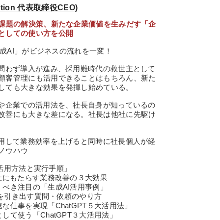
ution 代表取締役CEO)
営課題の解決策、新たな企業価値を生みだす「企
としての使い方を公開
生成AI」がビジネスの流れを一変！
を問わず導入が進み、採用難時代の救世主として
顧客管理にも活用できることはもちろん、新た
しても大きな効果を発揮し始めている。
化や企業での活用法を、社長自身が知っているの
改善にも大きな差になる。社長は他社に先駆け
活用して業務効率を上げると同時に社長個人が経
ノウハウ
での活用方法と実行手順」
社にもたらす業務改善の３大効果
べき注目の「生成AI活用事例」
」を引き出す質問・依頼のやり方
な仕事を実現「ChatGPT５大活用法」
して使う「ChatGPT３大活用法」