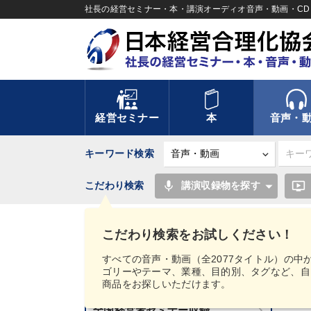
社長の経営セミナー・本・講演オーディオ音声・動画・CD＆
経営セミナー
本
音声・
キーワード検索
mic
ondemand_video
こだわり検索
講演収録物を探す
TOP
" [タグ・キーワードから探す（目的別）：新
こだわり検索をお試しください！
講話音声・動画カテゴリー
すべての音声・動画（全2077タイトル）の中
ゴリーやテーマ、業種、目的別、タグなど、自
新刊音声・動画のご案内
商品をお探しいただけます。
3
全国経営者セミナー収録