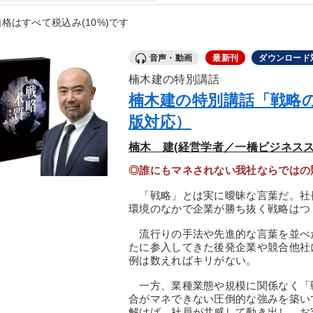
格はすべて税込み(10%)です
音声・動画
最新刊
ダウンロード
楠木建の特別講話
楠木建の特別講話「戦略
版対応）
楠木 建(経営学者／一橋ビジネスス
◎誰にもマネされない我社ならではの
「戦略」とは実に曖昧な言葉だ。社
環境のなかで企業が勝ち抜く戦略はつ
流行りの手法や先進的な言葉を並べ
たに参入してきた後発企業や競合他社
例は数えればキリがない。
一方、業種業態や規模に関係なく「
合がマネできない圧倒的な強みを築い
解けば、社員が共感して動き出し、お