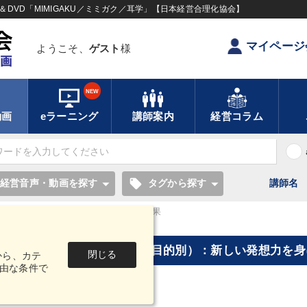
DVD「MIMIGAKU／ミミガク／耳学」【日本経営合理化協会】
マイページ
ようこそ、
ゲスト
様
NEW
動画
eラーニング
講師案内
経営コラム
local_offer
経営音声・動画を探す
タグから探す
講師名
しい発想力を身に付けたい] "の検索結果
[タグ・キーワードから探す（目的別）：新しい発想力を身
閉じる
から、カテ
由な条件で
7件
1～20
中
を表示