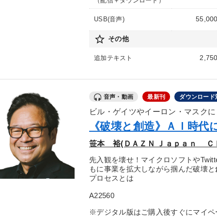
（配信＋ダウンロード）
55,00
USB(音声)
star_border
その他
2,75
追加テキスト
音声・動画
最新刊
ダウンロード
ビル・ゲイツやイーロン・マスクに
《破壊と創造》ＡＩ時代
笹本 裕(ＤＡＺＮ Ｊａｐａｎ Ｃ
先入観を壊せ！マイクロソフトやTwit
もに事業を拡大しながら掴んだ破壊と
プロセスとは
A22560
※デジタル版はご購入後すぐにマイペ