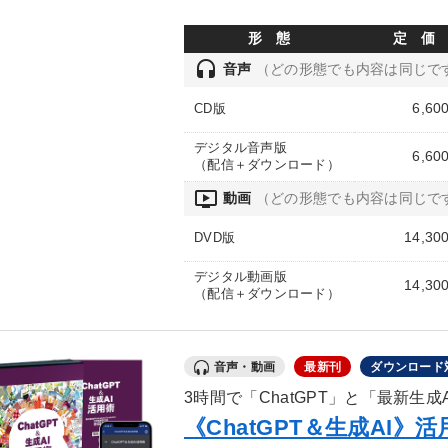
形 態
定 価
headset
音声
（どの形態でも内容は同じで
6,60
CD版
デジタル音声版
6,60
（配信＋ダウンロード）
ondemand_video
動画
（どの形態でも内容は同じで
14,30
DVD版
デジタル動画版
14,30
（配信＋ダウンロード）
音声・動画
最新刊
ダウンロード
3時間で「ChatGPT」と「最新生
《ChatGPT＆生成AI