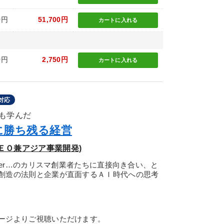
0円
51,700円
カートに
入れる
0円
2,750円
カートに
入れる
対応
も学んだ
に勝ち残る経営
ＥＯ兼アジア事業開発)
ter…のカリスマ創業者たちに直接向き合い、と
創造の法則と企業が直面するＡＩ時代への思考
ージよりご視聴いただけます。