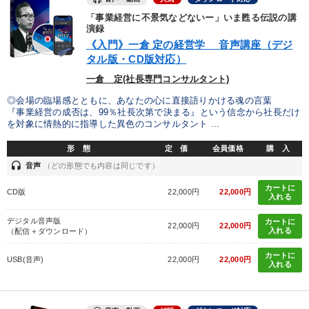
「事業経営に不景気などないー」いま甦る伝説の講
演録
《入門》一倉 定の経営学 音声講座（デジ
タル版・CD版対応）
一倉 定(社長専門コンサルタント)
◎会場の臨場感とともに、あなたの心に直接語りかける魂の言葉
『事業経営の成否は、99％社長次第で決まる』という信念から社長だけ
を対象に情熱的に指導した異色のコンサルタント ...
形 態
定 価
会員価格
購 入
headset
音声
（どの形態でも内容は同じです）
カートに
CD版
22,000円
22,000円
入れる
デジタル音声版
カートに
22,000円
22,000円
入れる
（配信＋ダウンロード）
カートに
USB(音声)
22,000円
22,000円
入れる