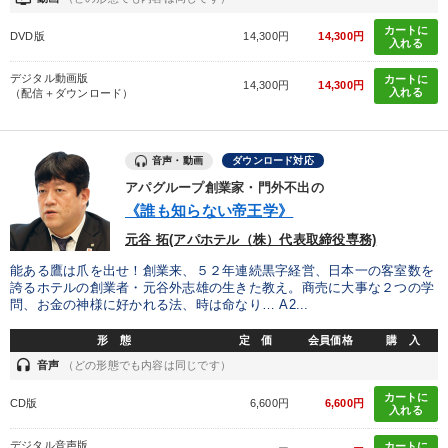
カートに
DVD版
14,300円
14,300円
入れる
デジタル動画版
カートに
14,300円
14,300円
入れる
（配信＋ダウンロード）
音声・動画
ダウンロード対応
アパグループ創業家・門外不出の
《誰も知らない帝王学》
元谷 拓(アパホテル（株）代表取締役専務)
能ある鷹は爪を出せ！創業来、５２年連続黒字経営、日本一の客室数を
誇るホテルの創業者・元谷外志雄の生きた教え。商売に大事な２つの学
問、お金の神様に好かれる法、時は命なり… A2...
形 態
定 価
会員価格
購 入
headset
音声
（どの形態でも内容は同じです）
カートに
CD版
6,600円
6,600円
入れる
デジタル音声版
カートに