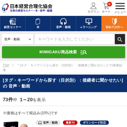
menu
0
ログイン
カート
メニュー
キーワードを入力して探す
edit
経営
セミナー
本
音声・動画
eラーニング
初めての方
へ
search
デジタル版対応のみ検索結果に表示する
manage_search
MIMIGAKU商品検索
search
上記の条件で検索
TOP
" [タグ・キーワードから探す（目的別）：後継者に聞かせたい] "の検索結
果
[タグ・キーワードから探す（目的別）：後継者に聞かせたい]
講演収録物を探す
mic
refresh
の 音声・動画
更新する
全国経営者セミナー講演収録物（全1315タイトル）からお探しいただけ
73件
1～20
中
を表示
ます
※価格はすべて税込み(10%)です
カテゴリー
音声・動画
最新刊
ダウンロード対応