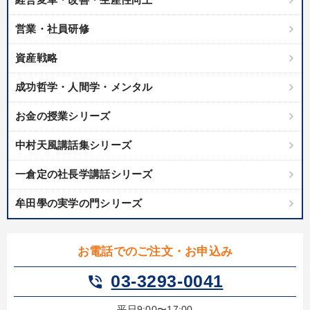
営業・社員研修
資産戦略
成功哲学・人間学・メンタル
お金の授業シリーズ
中村天風講話集シリーズ
一倉定の社長学講話シリーズ
牟田學の実学の門シリーズ
お電話でのご注文・お申込み
03-3293-0041
phone_in_talk
平日9:00〜17:00