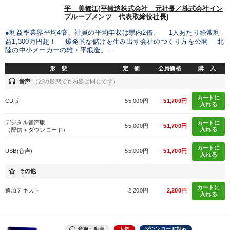
平 美都江(平鍛造株式会社 元社長／株式会社イン
プルーブメンツ 代表取締役社長)
●利益率業界平均4倍、社員の平均年収は県内2倍、 1人あたり経常利
益1,300万円超！ 爆発的な儲けを生み出す会社のつくり方を公開 北
陸の中小メーカーの雄・平鍛造。...
形 態
定 価
会員価格
購 入
headset
音声
（どの形態でも内容は同じです）
カートに
CD版
55,000円
51,700円
入れる
デジタル音声版
カートに
55,000円
51,700円
入れる
（配信＋ダウンロード）
カートに
USB(音声)
55,000円
51,700円
入れる
star_border
その他
カートに
追加テキスト
2,200円
2,200円
入れる
音声・動画
人気
ダウンロード対応