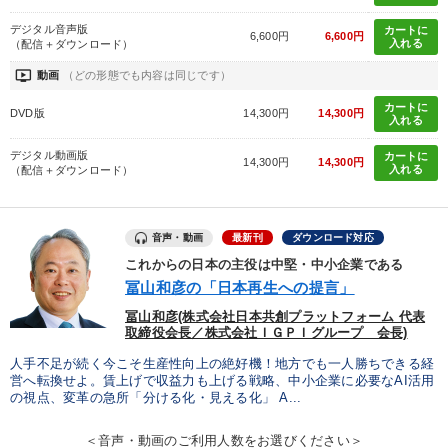
デジタル音声版
カートに
6,600円
6,600円
入れる
（配信＋ダウンロード）
ondemand_video
動画
（どの形態でも内容は同じです）
カートに
DVD版
14,300円
14,300円
入れる
デジタル動画版
カートに
14,300円
14,300円
入れる
（配信＋ダウンロード）
音声・動画
最新刊
ダウンロード対応
これからの日本の主役は中堅・中小企業である
冨山和彦の「日本再生への提言」
冨山和彦(株式会社日本共創プラットフォーム 代表
取締役会長／株式会社ＩＧＰＩグループ 会長)
人手不足が続く今こそ生産性向上の絶好機！地方でも一人勝ちできる経
営へ転換せよ。賃上げで収益力も上げる戦略、中小企業に必要なAI活用
の視点、変革の急所「分ける化・見える化」 A...
＜音声・動画のご利用人数をお選びください＞