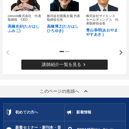
concon株式会社 代表
株式会社雨風太陽 代表
株式会社サイエンス
髙
取締役 CEO
取締役社長
ホールディングス 代
村
表取締役会長
髙橋史好(たかはし
高橋博之(たかはし
し
青山恭明(あおやま
ふみこ)
ひろゆき)
やすあき )
keyboard_arrow_right
講師紹介一覧を見る
keyboard_arrow_up
このページの先頭へ
初めての方へ
新着情報
新着セミナー・新刊本・音