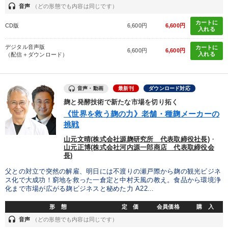
headset
音声
（どの形態でも内容は同じです）
タグ・キーワード
カートに
CD版
6,600円
6,600円
入れる
大竹愼一
経営計画
成功哲学
デジタル音声版
カートに
6,600円
6,600円
入れる
（配信＋ダウンロード）
仕事術・ビジネスハック
企業文化
異発想
松下幸之助
会長
資産運用
不動産
SNS活用
音声・動画
最新刊
ダウンロード対応
麹と発酵技術で新たな市場を切り拓く
マネジメント
労務問題・人事対策
政治家
《世界を救う麹の力》老舗・種麹メーカーの
挑戦
歴史に学ぶ
採用
人事戦略
海外の成功事例
DX
山元文晴(株式会社源麹研究所 代表取締役社長)
・
山元正博(株式会社河内源一郎商店 代表取締役会
FCビジネス
モノづくり
会社数字を学ぶ
商品開発
長)
父との対立で突然の解雇、明日には不渡りの瀬戸際から麹の観光ビジネ
資産保全
ス化で大成功！窮地を救った一倉定と中村天風の教え。食品から環境浄
化まで市場が広がる麹ビジネスと秘めた力 A22...
※「更新」を押すと「タグ・キーワード」を更新いただけます。
形 態
定 価
会員価格
購 入
headset
音声
（どの形態でも内容は同じです）