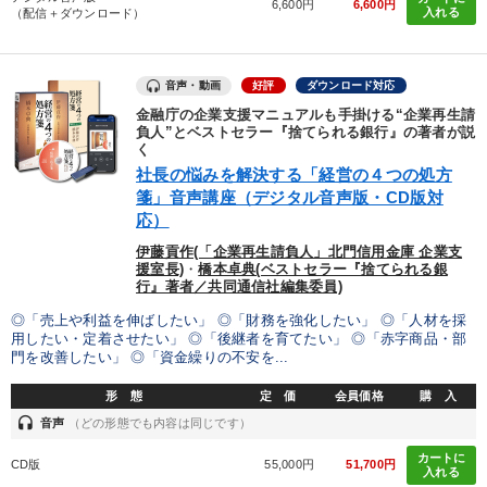
6,600円
6,600円
入れる
（配信＋ダウンロード）
音声・動画
好評
ダウンロード対応
金融庁の企業支援マニュアルも手掛ける“企業再生請
負人”とベストセラー『捨てられる銀行』の著者が説
く
社長の悩みを解決する「経営の４つの処方
箋」音声講座（デジタル音声版・CD版対
応）
伊藤貢作(「企業再生請負人」北門信用金庫 企業支
援室長)
・
橋本卓典(ベストセラー『捨てられる銀
行』著者／共同通信社編集委員)
◎「売上や利益を伸ばしたい」 ◎「財務を強化したい」 ◎「人材を採
用したい・定着させたい」 ◎「後継者を育てたい」 ◎「赤字商品・部
門を改善したい」 ◎「資金繰りの不安を...
形 態
定 価
会員価格
購 入
headset
音声
（どの形態でも内容は同じです）
カートに
CD版
55,000円
51,700円
入れる