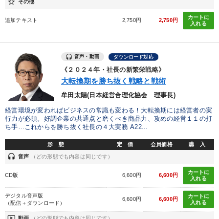
star_border
その他
カートに
追加テキスト
2,750円
2,750円
入れる
音声・動画
ダウンロード対応
《２０２４年・社長の新繁栄戦略》
大転換期を勝ち抜く戦略と戦術
牟田太陽(日本経営合理化協会 理事長)
経営環境が変わればビジネスの常識も変わる！大転換期には経営者の実
行力が必須。好調企業の共通点と磨くべき商品力、攻めの経営１１の打
ち手…これからを勝ち抜く社長の４大実務 A22...
形 態
定 価
会員価格
購 入
headset
音声
（どの形態でも内容は同じです）
カートに
CD版
6,600円
6,600円
入れる
デジタル音声版
カートに
6,600円
6,600円
入れる
（配信＋ダウンロード）
ondemand_video
動画
（どの形態でも内容は同じです）