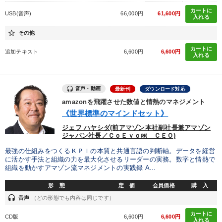
カートに
USB(音声)
66,000円
61,600円
入れる
組織と人を動かすマネジメント力を磨く
音声と動画で学ぶ
star_border
その他
社員が自律的に動き出す組織づくり
147回春季大会
カートに
追加テキスト
6,600円
6,600円
入れる
全国経営者セミナー収録〈売れ筋・人気〉音声＆動画20選
井上和弘の財務力UP
「儲けの本質」を突く
音声・動画
最新刊
ダウンロード対応
amazonを飛躍させた数値と情熱のマネジメント
組織・採用・スキル
経営リーダーの考え方と戦略を学ぶ
《世界標準のマインドセット》
ジェフ ハヤシダ(前アマゾン本社副社長兼アマゾン
【最新刊】精神科医・和田秀樹の「老いない力」＋健康な社長と
会社をつくる厳選講話
ジャパン社長／ＣｏＥｖｏ㈱ ＣＥＯ)
最強の仕組みをつくるＫＰＩの本質と共通言語の判断軸。データを経営
【6月】音声・映像
に活かす手法と組織の力を最大化させるリーダーの実務。数字と情熱で
組織を動かすアマゾン流マネジメントの実践録 A...
2026年春季全国経営者セミナー収録講演ＣＤ・講演ＤＶＤ・デジ
タル版（音声／動画ストリーミング・ダウンロード）
形 態
定 価
会員価格
購 入
headset
音声
（どの形態でも内容は同じです）
目的別
カートに
CD版
6,600円
6,600円
入れる