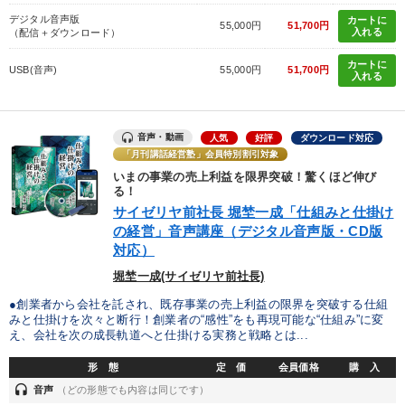
デジタル音声版
カートに
55,000円
51,700円
入れる
（配信＋ダウンロード）
カートに
USB(音声)
55,000円
51,700円
入れる
音声・動画
人気
好評
ダウンロード対応
「月刊講話経営塾」会員特別割引対象
いまの事業の売上利益を限界突破！驚くほど伸び
る！
サイゼリヤ前社長 堀埜一成「仕組みと仕掛け
の経営」音声講座（デジタル音声版・CD版
対応）
堀埜一成(サイゼリヤ前社長)
●創業者から会社を託され、既存事業の売上利益の限界を突破する仕組
みと仕掛けを次々と断行！創業者の“感性”をも再現可能な“仕組み”に変
え、会社を次の成長軌道へと仕掛ける実務と戦略とは...
形 態
定 価
会員価格
購 入
headset
音声
（どの形態でも内容は同じです）