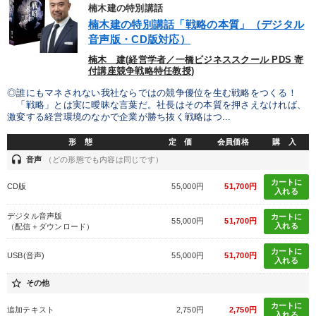
優秀各社の智恵と戦略
事業家のロマンと経営
楠木建の特別講話
楠木建の特別講話「戦略の本質」（デジタル
若手異才経営者の発想
専門家のアドバイス
音声版・CD版対応）
楠木 建(経営学者／一橋ビジネススクール PDS 寄
リーダーの器量を学ぶ
付講座競争戦略特任教授)
◎誰にもマネされない我社ならではの競争優位を生む戦略をつくる！
「戦略」とは実に曖昧な言葉だ。社長はその本質を押さえなければ、
テーマ
激変する経営環境のなかで企業が勝ち抜く戦略はつ...
形 態
定 価
会員価格
購 入
【4月】音声・映像
経営リーダーの考え方と戦略を学ぶ
headset
音声
（どの形態でも内容は同じです）
井上和弘の財務力UP
「儲けの本質」を突く
カートに
CD版
55,000円
51,700円
入れる
全国経営者セミナー収録〈売れ筋・人気〉音声＆動画20選
デジタル音声版
カートに
55,000円
51,700円
入れる
（配信＋ダウンロード）
2025年春季全国経営者セミナー収録講演ＣＤ・講演ＤＶＤ・デジ
タル版（音声／動画ストリーミング・ダウンロード）
カートに
USB(音声)
55,000円
51,700円
入れる
star_border
その他
業種
カートに
追加テキスト
2,750円
2,750円
入れる