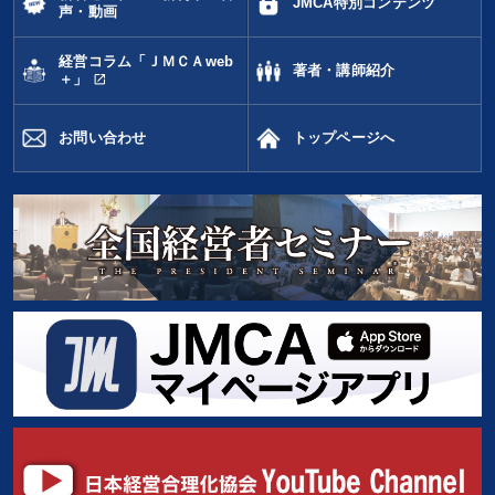
JMCA特別コンテンツ
声・動画
経営コラム「ＪＭＣＡweb
著者・講師紹介
open_in_new
＋」
お問い合わせ
トップページへ