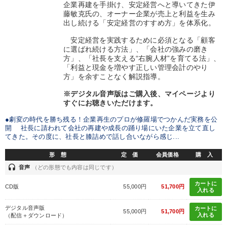
企業再建を手掛け、安定経営へと導いてきた伊
藤敏克氏の、オーナー企業が売上と利益を生み
出し続ける「安定経営のすすめ方」を体系化。
安定経営を実践するために必須となる「顧客
に選ばれ続ける方法」、「会社の強みの磨き
方」、「社長を支える“右腕人材”を育てる法」、
「利益と現金を増やす正しい管理会計のやり
方」を余すことなく解説指導。
※デジタル音声版はご購入後、マイページより
すぐにお聴きいただけます。
●劇変の時代を勝ち残る！企業再生のプロが修羅場でつかんだ実務を公
開 社長に請われて会社の再建や成長の踊り場にいた企業を立て直し
てきた。その度に、社長と膝詰めで話し合いながら感じ...
形 態
定 価
会員価格
購 入
headset
音声
（どの形態でも内容は同じです）
カートに
CD版
55,000円
51,700円
入れる
デジタル音声版
カートに
55,000円
51,700円
入れる
（配信＋ダウンロード）