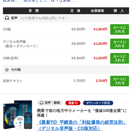
践実務」 経営者として、様々な業種...
形 態
定 価
会員価格
購 入
headset
音声
（どの形態でも内容は同じです）
カートに
CD版
69,300円
61,600円
入れる
デジタル音声版
カートに
69,300円
61,600円
入れる
（配信＋ダウンロード）
カートに
USB(音声)
69,300円
61,600円
入れる
star_border
その他
カートに
追加テキスト
2,750円
2,750円
入れる
音声・動画
最新刊
ダウンロード対応
廃業寸前の地方中小メーカーを “価値100億企業”に
再建！
《最新刊》平鍛造の「利益爆発の経営法則」
（デジタル音声版・CD版対応）