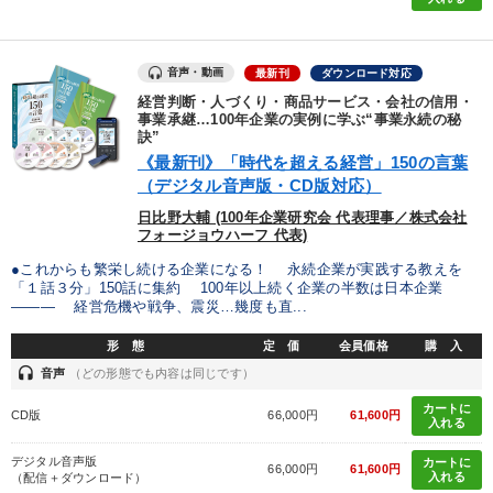
製造業
卸売・小売・飲食業
建設・不動産業
IT・サービス・金融業
コンサルタント
専門家
音声・動画
最新刊
ダウンロード対応
経営判断・人づくり・商品サービス・会社の信用・
事業承継…100年企業の実例に学ぶ“事業永続の秘
訣”
キーワード
《最新刊》「時代を超える経営」150の言葉
（デジタル音声版・CD版対応）
販売戦略
井上和弘
リベラルアーツ
資産保全
日比野大輔 (100年企業研究会 代表理事／株式会社
フォージョウハーフ 代表)
いい会社
会社数字を学ぶ
●これからも繁栄し続ける企業になる！ 永続企業が実践する教えを
「１話３分」150話に集約 100年以上続く企業の半数は日本企業
――― 経営危機や戦争、震災…幾度も直...
※「更新」を押すと「テーマ」「キーワード」を更新いただけます。
形 態
定 価
会員価格
購 入
経営音声・動画を探す
ondemand_video
refresh
headset
更新する
音声
（どの形態でも内容は同じです）
カートに
全国経営者セミナー収録物以外の経営教材（全761タイトル）からお探
CD版
66,000円
61,600円
入れる
しいただけます
デジタル音声版
カートに
66,000円
61,600円
入れる
（配信＋ダウンロード）
カテゴリー