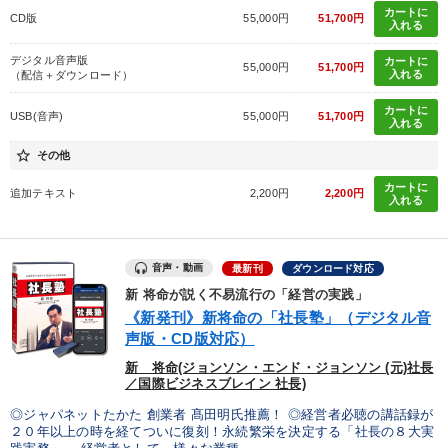
カートに
CD版
55,000円
51,700円
入れる
デジタル音声版
カートに
55,000円
51,700円
入れる
（配信＋ダウンロード）
カートに
USB(音声)
55,000円
51,700円
入れる
star_border
その他
カートに
追加テキスト
2,200円
2,200円
入れる
音声・動画
最新刊
ダウンロード対応
新 将命が説く不易流行の「経営の実践」
《新発刊》新将命の「社長塾」（デジタル音
声版・CD版対応）
新 将命(ジョンソン・エンド・ジョンソン (元)社長
／国際ビジネスブレイン 社長)
◎ジャパネットたかた 創業者 髙田明氏推薦！ ◎経営者必聴の講話録が
２０年以上の時を経てついに復刻！永続繁栄を決定する「社長の８大実