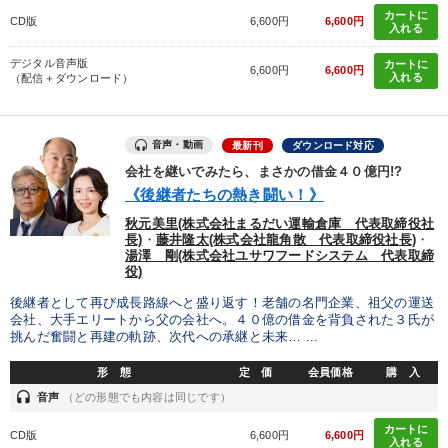
カートに
CD版
6,600円
6,600円
入れる
デジタル音声版
カートに
6,600円
6,600円
入れる
（配信＋ダウンロード）
音声・動画
最新刊
ダウンロード対応
会社を継いでみたら、まさかの借金４０億円!?
《後継者たちの熱き闘い！》
秋元美里(株式会社まるだい運輸倉庫 代表取締役社
長)
・
藤井隆太(株式会社龍角散 代表取締役社長)
・
湯澤 剛(株式会社ユサワフードシステム 代表取締
役)
後継者として再び成長路線へと盛り返す！老舗の名門企業、祖父の運送
会社、大手エリートから父の会社へ。４０億の借金を背負された３氏が
挑んだ奮闘と再建の軌跡、次代への承継と未来… ...
形 態
定 価
会員価格
購 入
headset
音声
（どの形態でも内容は同じです）
カートに
CD版
6,600円
6,600円
入れる