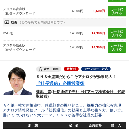
デジタル音声版
カートに
財務・数字力の向上
経営を改善したい
6,600円
6,600円
入れる
（配信＋ダウンロード）
ondemand_video
動画
（どの形態でも内容は同じです）
社員研修を行いたい
後継者に聞かせたい
カートに
DVD版
14,300円
14,300円
入れる
財務・数字力の向上
パフォーマンス向上
デジタル動画版
カートに
14,300円
14,300円
入れる
（配信＋ダウンロード）
キーワード
音声・動画
最新刊
ダウンロード対応
ドラッカー
仕組み
多角化・新規事業
ＳＮＳ全盛期だからこそアナログが効果絶大！
地方企業の勝ち方
インバウンド
金利
『社長通信』必勝営業術
蒲池 崇(社長通信で売り上げアップ株式会社 代表
取締役)
※「更新」を押すと「カテゴリー」「目的別」「キーワード」を更新いただけます。
Ａ４紙一枚で新規獲得、休眠顧客の掘り起こし、採用力の強化も実現！
アナログ情報発信ツール『社長通信』の効果と上手な書き方、使い方。
タグから探す
local_offer
refresh
更新する
書いてはいけない９大テーマ、ＳＮＳが苦手な社長の顧客...
すべての音声・動画（全2076タイトル）からお探しいただけます
形 態
定 価
会員価格
購 入