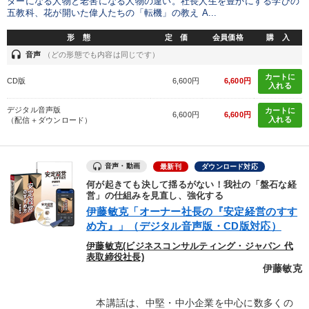
ターになる人物と老害になる人物の違い。社長人生を豊かにする学びの
五教科、花が開いた偉人たちの「転機」の教え A...
形 態
定 価
会員価格
購 入
headset
音声
（どの形態でも内容は同じです）
カートに
CD版
6,600円
6,600円
入れる
デジタル音声版
カートに
6,600円
6,600円
入れる
（配信＋ダウンロード）
音声・動画
最新刊
ダウンロード対応
何が起きても決して揺るがない！我社の「盤石な経
営」の仕組みを見直し、強化する
伊藤敏克「オーナー社長の『安定経営のすす
め方』」（デジタル音声版・CD版対応）
伊藤敏克(ビジネスコンサルティング・ジャパン 代
表取締役社長)
伊藤敏克
本講話は、中堅・中小企業を中心に数多くの