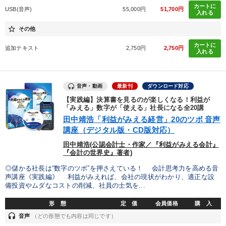
カートに
USB(音声)
55,000円
51,700円
入れる
star_border
その他
カートに
追加テキスト
2,750円
2,750円
入れる
音声・動画
最新刊
ダウンロード対応
【実践編】決算書を見るのが楽しくなる！利益が
「みえる」数字が「使える」社長になる全20講
田中靖浩「利益がみえる経営」20のツボ 音声
講座（デジタル版・CD版対応）
田中靖浩(公認会計士・作家／『利益がみえる会計』
『会計の世界史』著者)
◎儲かる社長は“数字のツボ”を押さえている！ 会計思考力を高める音
声講座《実践編》 利益がみえれば、会社の現状がわかり、適正な設
備投資やムダなコストの削減、社員の士気を...
形 態
定 価
会員価格
購 入
headset
音声
（どの形態でも内容は同じです）