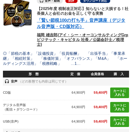
音声・動画
好評
ダウンロード対応
【2025年度 税制改正対応】知らないと大損する！社
長個人と会社のお金を正しく守る実務
「賢い節税100の打ち手」音声講座（デジタ
ル音声版・CD版対応）
福岡 雄吉郎(アイ・シー・オーコンサルティングGrp
ビジテック・キャピタル 社長／公認会計士／税理
士)
◎「節税の基本」「設備投資」「役員報酬」 「出張手当」「事業承
継」「相続対策」 「株価対策」「オフバランス」「M&A」 「ホー
ルディングス活用」「税務戦略」 …1...
形 態
定 価
会員価格
購 入
headset
音声
（どの形態でも内容は同じです）
カートに
CD版
64,900円
59,400円
入れる
デジタル音声版
カートに
64,900円
59,400円
入れる
（配信＋ダウンロード）
カートに
USB(音声)
64,900円
59,400円
入れる