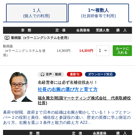
１人
1〜複数人
(個人での利用)
(
社員研修等で利用)
形 態
定 価
会員価格
受講人数
購 入
ondemand_video
動画版（eラーニングシステムを使用）
動画版
カートに
（eラーニングシステムを使
14,300円
14,300円
入れる
用）
音声・動画
最新刊
ダウンロード対応
名経営者には必ず名補佐役あり！
社長の右腕の選び方と育て方
福永雅文(戦国マーケティング株式会社 代表取締役
社長)
幕府や財閥、政府まで日本の組織は右腕が動かしている！トップとナン
バー２の役割と責任、補佐役と参謀役の違い、歴史の英傑に学ぶ側近の
あり方。右腕を選ぶ３条件と能力の鍛え方 A22...
形 態
定 価
会員価格
購 入