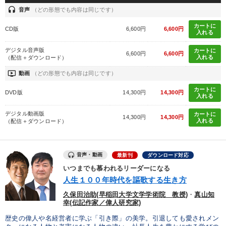
headset
音声
（どの形態でも内容は同じです）
カートに
CD版
6,600円
6,600円
入れる
デジタル音声版
カートに
6,600円
6,600円
入れる
（配信＋ダウンロード）
ondemand_video
動画
（どの形態でも内容は同じです）
カートに
DVD版
14,300円
14,300円
入れる
デジタル動画版
カートに
14,300円
14,300円
入れる
（配信＋ダウンロード）
音声・動画
最新刊
ダウンロード対応
いつまでも慕われるリーダーになる
人生１００年時代を謳歌する生き方
久保田治助(早稲田大学文学学術院 教授)
・
真山知
幸(伝記作家／偉人研究家)
歴史の偉人や名経営者に学ぶ「引き際」の美学。引退しても愛されメン