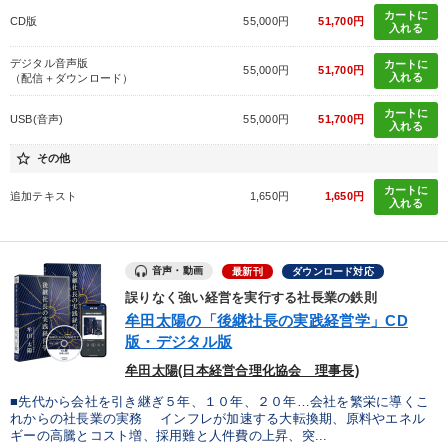
カートに
CD版
55,000円
51,700円
入れる
デジタル音声版
カートに
55,000円
51,700円
入れる
（配信＋ダウンロード）
カートに
USB(音声)
55,000円
51,700円
入れる
star_border
その他
カートに
追加テキスト
1,650円
1,650円
入れる
音声・動画
最新刊
ダウンロード対応
誤りなく強い経営を実行する社長業の鉄則
牟田太陽の「後継社長の実践経営学」CD
版・デジタル版
牟田太陽(日本経営合理化協会 理事長)
■先代から会社を引き継ぎ５年、１０年、２０年…会社を繁栄に導くこ
れからの社長業の実務 インフレが加速する大転換期、原料やエネル
ギーの高騰とコスト増、採用難と人件費の上昇、突...