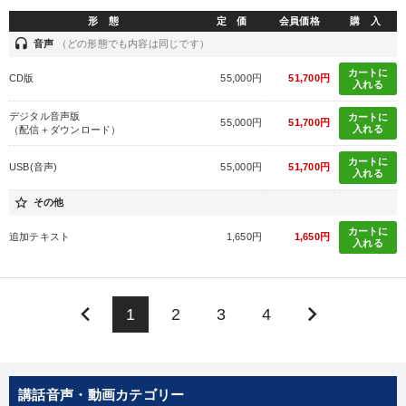
形 態
定 価
会員価格
購 入
headset
音声
（どの形態でも内容は同じです）
カートに
CD版
55,000円
51,700円
入れる
デジタル音声版
カートに
55,000円
51,700円
入れる
（配信＋ダウンロード）
カートに
USB(音声)
55,000円
51,700円
入れる
star_border
その他
カートに
追加テキスト
1,650円
1,650円
入れる
keyboard_arrow_left
keyboard_arrow_right
1
2
3
4
講話音声・動画カテゴリー