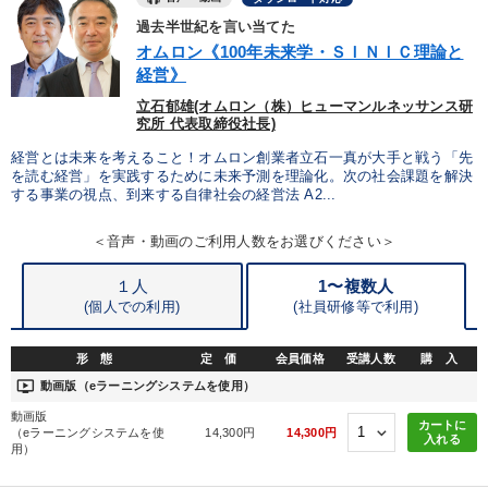
過去半世紀を言い当てた
オムロン《100年未来学・ＳＩＮＩＣ理論と
経営》
立石郁雄(オムロン（株）ヒューマンルネッサンス研
究所 代表取締役社長)
経営とは未来を考えること！オムロン創業者立石一真が大手と戦う「先
を読む経営」を実践するために未来予測を理論化。次の社会課題を解決
する事業の視点、到来する自律社会の経営法 A2...
＜音声・動画のご利用人数をお選びください＞
１人
1〜複数人
(個人での利用)
(
社員研修等で利用)
形 態
定 価
会員価格
受講人数
購 入
ondemand_video
動画版（eラーニングシステムを使用）
動画版
カートに
（eラーニングシステムを使
14,300円
14,300円
入れる
用）