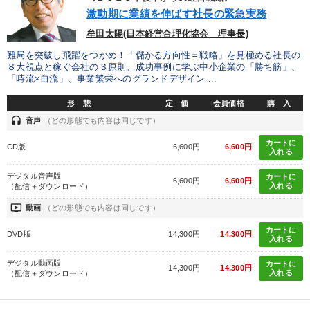
激動期に業績を伸ばす社長の緊急実務
牟田太陽(日本経営合理化協会 理事長)
難局を突破し飛躍をつかめ！「儲かる方向性＝戦略」を見極める社長の
８大視点と稼ぐ会社の３原則。成功事例に学ぶ中小企業の「勝ち筋」、
「時流×自流」、事業繁栄へのグランドデザイン ...
形 態
定 価
会員価格
購 入
headset
音声
（どの形態でも内容は同じです）
カートに
CD版
6,600円
6,600円
入れる
デジタル音声版
カートに
6,600円
6,600円
入れる
（配信＋ダウンロード）
ondemand_video
動画
（どの形態でも内容は同じです）
カートに
DVD版
14,300円
14,300円
入れる
デジタル動画版
カートに
14,300円
14,300円
入れる
（配信＋ダウンロード）