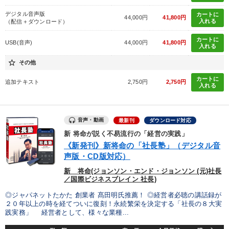
デジタル音声版
カートに
44,000円
41,800円
入れる
（配信＋ダウンロード）
カートに
USB(音声)
44,000円
41,800円
入れる
star_border
その他
カートに
追加テキスト
2,750円
2,750円
入れる
音声・動画
最新刊
ダウンロード対応
新 将命が説く不易流行の「経営の実践」
《新発刊》新将命の「社長塾」（デジタル音
声版・CD版対応）
新 将命(ジョンソン・エンド・ジョンソン (元)社長
／国際ビジネスブレイン 社長)
◎ジャパネットたかた 創業者 髙田明氏推薦！ ◎経営者必聴の講話録が
２０年以上の時を経てついに復刻！永続繁栄を決定する「社長の８大実
践実務」 経営者として、様々な業種...