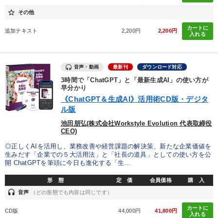
star_border
その他
カートに
追加テキスト
2,200円
2,200円
入れる
音声・動画
最新刊
ダウンロード対応
3時間で「ChatGPT」と「最新生成AI」の使い方が
早分かり
《ChatGPT＆生成AI》活用術CD版・デジタ
ル版
池田朋弘(株式会社Workstyle Evolution 代表取締役
CEO)
◎正しくAIを活用し、業務改善や経営課題の解決策、新たな企業価値を
生みだす「企業での５大活用法」と「社長の道具」としての使い方を公
開 ChatGPTを筆頭に今日も進化する「生...
形 態
定 価
会員価格
購 入
headset
音声
（どの形態でも内容は同じです）
カートに
CD版
44,000円
41,800円
入れる