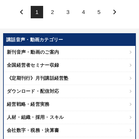
keyboard_arrow_left
keyboard_arrow_right
1
2
3
4
5
講話音声・動画カテゴリー
新刊音声・動画のご案内
全国経営者セミナー収録
《定期刊行》月刊講話経営塾
ダウンロード・配信対応
経営戦略・経営実務
人材・組織・採用・スキル
会社数字・税務・決算書