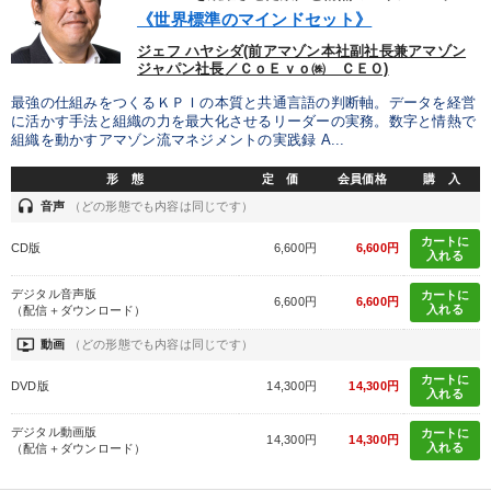
優秀各社の智恵と戦略
事業家のロマンと経営
《世界標準のマインドセット》
ジェフ ハヤシダ(前アマゾン本社副社長兼アマゾン
若手異才経営者の発想
専門家のアドバイス
ジャパン社長／ＣｏＥｖｏ㈱ ＣＥＯ)
最強の仕組みをつくるＫＰＩの本質と共通言語の判断軸。データを経営
リーダーの器量を学ぶ
に活かす手法と組織の力を最大化させるリーダーの実務。数字と情熱で
組織を動かすアマゾン流マネジメントの実践録 A...
テーマ
形 態
定 価
会員価格
購 入
headset
音声
（どの形態でも内容は同じです）
2025年夏季全国経営者セミナー収録講演ＣＤ・講演ＤＶＤ・デジ
カートに
タル版（音声／動画ストリーミング・ダウンロード）
CD版
6,600円
6,600円
入れる
音声と動画で学ぶ
デジタル音声版
カートに
6,600円
6,600円
入れる
（配信＋ダウンロード）
オーナー社長の「現場力の経営」＋現場の「儲ける力」をさらに
ondemand_video
動画
（どの形態でも内容は同じです）
高める教材２選
カートに
DVD版
14,300円
14,300円
入れる
【最新刊】時代を超える経営150の言葉＋社長のスピーチ・話材
集２タイトル
デジタル動画版
カートに
14,300円
14,300円
入れる
（配信＋ダウンロード）
【2026年7月】音声・映像ご案内商品