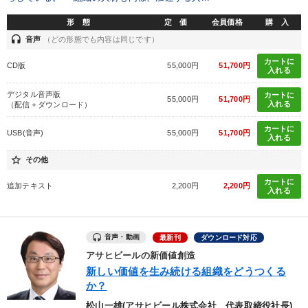
生き方の指針
コミュニケーション
販売戦略
繁盛
形 態
定 価
会員価格
購 入
成功哲学
インバウンド
大竹愼一
headset
音声
（どの形態でも内容は同じです）
カートに
CD版
55,000円
51,700円
入れる
※「更新」を押すと「タグ・キーワード」を更新いただけます。
デジタル音声版
カートに
55,000円
51,700円
入れる
（配信＋ダウンロード）
カートに
USB(音声)
55,000円
51,700円
入れる
star_border
その他
カートに
追加テキスト
2,200円
2,200円
入れる
音声・動画
最新刊
ダウンロード対応
アサヒビールの新価値創造
新しい価値を生み続ける組織をどうつくる
か？
松山一雄(アサヒビール株式会社 代表取締役社長)