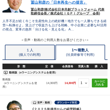
冨山和彦の「日本再生への提言」
冨山和彦(株式会社日本共創プラットフォーム 代表
取締役会長／株式会社ＩＧＰＩグループ 会長)
人手不足が続く今こそ生産性向上の絶好機！地方でも一人勝ちできる経
営へ転換せよ。賃上げで収益力も上げる戦略、中小企業に必要なAI活用
の視点、変革の急所「分ける化・見える化」 A...
＜音声・動画のご利用人数をお選びください＞
１人
1〜複数人
(個人での利用)
(
社員研修等で利用)
形 態
定 価
会員価格
受講人数
購 入
ondemand_video
動画版（eラーニングシステムを使用）
動画版
カートに
（eラーニングシステムを使
14,300円
14,300円
入れる
用）
音声・動画
ダウンロード対応
《２０２５年後半からの経営戦略》