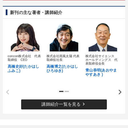
新刊の主な著者・講師紹介
concon株式会社 代表
株式会社雨風太陽 代表
株式会社サイエンス
髙
取締役 CEO
取締役社長
ホールディングス 代
村
表取締役会長
髙橋史好(たかはし
高橋博之(たかはし
し
青山恭明(あおやま
ふみこ)
ひろゆき)
やすあき )
keyboard_arrow_right
講師紹介一覧を見る