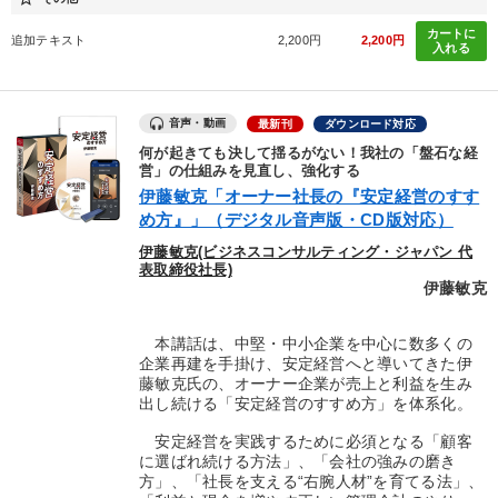
カートに
追加テキスト
2,200円
2,200円
入れる
音声・動画
最新刊
ダウンロード対応
何が起きても決して揺るがない！我社の「盤石な経
営」の仕組みを見直し、強化する
伊藤敏克「オーナー社長の『安定経営のすす
め方』」（デジタル音声版・CD版対応）
伊藤敏克(ビジネスコンサルティング・ジャパン 代
表取締役社長)
伊藤敏克
本講話は、中堅・中小企業を中心に数多くの
企業再建を手掛け、安定経営へと導いてきた伊
藤敏克氏の、オーナー企業が売上と利益を生み
出し続ける「安定経営のすすめ方」を体系化。
安定経営を実践するために必須となる「顧客
に選ばれ続ける方法」、「会社の強みの磨き
方」、「社長を支える“右腕人材”を育てる法」、