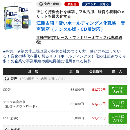
音声・動画
最新刊
ダウンロード対応
正しく持株会社を構築しフル活用、経営や税制のメ
リットを最大化する
江幡吉昭「賢いホールディングス化戦略」音
声講座（デジタル版・CD版対応）
江幡吉昭(アレース・ファミリーオフィス代表取締
役)
●事実、９割の非上場企業が持株会社のつくり方、使い方を誤ってい
る！変化の時代を乗り切るＨＤ（ホールディングス）化の仕組みづくり
多くの企業で事業承継や組織再編に活用される持株...
形 態
定 価
会員価格
購 入
headset
音声
（どの形態でも内容は同じです）
カートに
CD版
55,000円
51,700円
入れる
デジタル音声版
カートに
55,000円
51,700円
入れる
（配信＋ダウンロード）
カートに
USB(音声)
55,000円
51,700円
入れる
star_border
その他