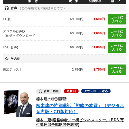
形 態
定 価
会員価格
購 入
headset
音声
（どの形態でも内容は同じです）
カートに
CD版
69,300円
61,600円
入れる
デジタル音声版
カートに
69,300円
61,600円
入れる
（配信＋ダウンロード）
カートに
USB(音声)
69,300円
61,600円
入れる
star_border
その他
カートに
追加テキスト
2,750円
2,750円
入れる
音声・動画
最新刊
ダウンロード対応
楠木建の特別講話
楠木建の特別講話「戦略の本質」（デジタル
音声版・CD版対応）
楠木 建(経営学者／一橋ビジネススクール PDS 寄
付講座競争戦略特任教授)