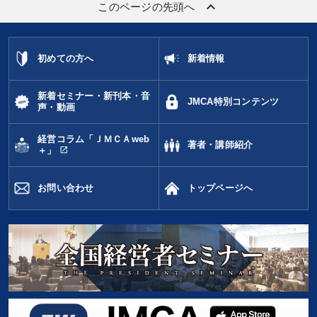
keyboard_arrow_up
このページの先頭へ
初めての方へ
新着情報
新着セミナー・新刊本・音
JMCA特別コンテンツ
声・動画
経営コラム「ＪＭＣＡweb
著者・講師紹介
open_in_new
＋」
お問い合わせ
トップページへ