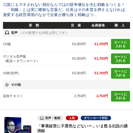
◎誰にもマネされない我社ならではの競争優位を生む戦略をつくる！
「戦略」とは実に曖昧な言葉だ。社長はその本質を押さえなければ、
激変する経営環境のなかで企業が勝ち抜く戦略はつ...
形 態
定 価
会員価格
購 入
headset
音声
（どの形態でも内容は同じです）
カートに
CD版
55,000円
51,700円
入れる
デジタル音声版
カートに
55,000円
51,700円
入れる
（配信＋ダウンロード）
カートに
USB(音声)
55,000円
51,700円
入れる
star_border
その他
カートに
追加テキスト
2,750円
2,750円
入れる
音声・動画
人気
ダウンロード対応
「事業経営に不景気などないー」いま甦る伝説の講
演録