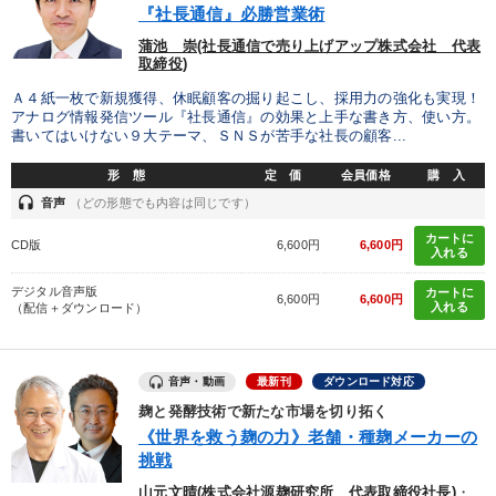
『社長通信』必勝営業術
蒲池 崇(社長通信で売り上げアップ株式会社 代表
取締役)
Ａ４紙一枚で新規獲得、休眠顧客の掘り起こし、採用力の強化も実現！
アナログ情報発信ツール『社長通信』の効果と上手な書き方、使い方。
書いてはいけない９大テーマ、ＳＮＳが苦手な社長の顧客...
形 態
定 価
会員価格
購 入
headset
音声
（どの形態でも内容は同じです）
カートに
CD版
6,600円
6,600円
入れる
デジタル音声版
カートに
6,600円
6,600円
入れる
（配信＋ダウンロード）
音声・動画
最新刊
ダウンロード対応
麹と発酵技術で新たな市場を切り拓く
《世界を救う麹の力》老舗・種麹メーカーの
挑戦
山元文晴(株式会社源麹研究所 代表取締役社長)
・