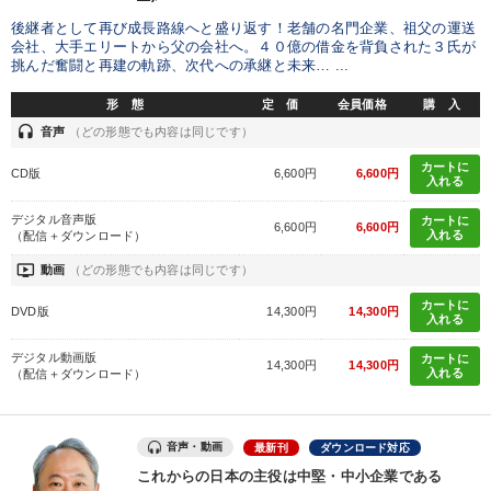
後継者として再び成長路線へと盛り返す！老舗の名門企業、祖父の運送
会社、大手エリートから父の会社へ。４０億の借金を背負された３氏が
挑んだ奮闘と再建の軌跡、次代への承継と未来… ...
形 態
定 価
会員価格
購 入
headset
音声
（どの形態でも内容は同じです）
カートに
CD版
6,600円
6,600円
入れる
デジタル音声版
カートに
6,600円
6,600円
入れる
（配信＋ダウンロード）
ondemand_video
動画
（どの形態でも内容は同じです）
カートに
DVD版
14,300円
14,300円
入れる
デジタル動画版
カートに
14,300円
14,300円
入れる
（配信＋ダウンロード）
音声・動画
最新刊
ダウンロード対応
これからの日本の主役は中堅・中小企業である