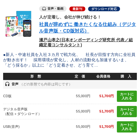
《強い財務を実践する経営者》講話４選
音声・動画
最新刊
ダウンロード対応
人が定着し、会社が伸び続ける！
業種
社員が辞めずに 働きたくなる仕組み（デジタ
ル音声版・CD版対応）
瀬戸山孝之(日本オンボーディング研究所 代表／組
製造業
卸売・小売・飲食業
建設・不動産業
織定着コンサルタント)
●新人・中途社員を入社３カ月で戦力化、 社長が目指す方向に全社員
IT・サービス・金融業
コンサルタント
専門家
が動き出す！ 採用環境が変化し、人材の流動化も加速するいま、
「どう採るか」以上に「どう定着させ、どう育て...
キーワード
形 態
定 価
会員価格
購 入
headset
音声
（どの形態でも内容は同じです）
インフレ対策・値上げ
モノづくり
早わかり
金融
カートに
CD版
55,000円
51,700円
入れる
稲盛和夫
創業者
デジタル音声版
カートに
55,000円
51,700円
入れる
（配信＋ダウンロード）
※「更新」を押すと「テーマ」「キーワード」を更新いただけます。
カートに
USB(音声)
55,000円
51,700円
入れる