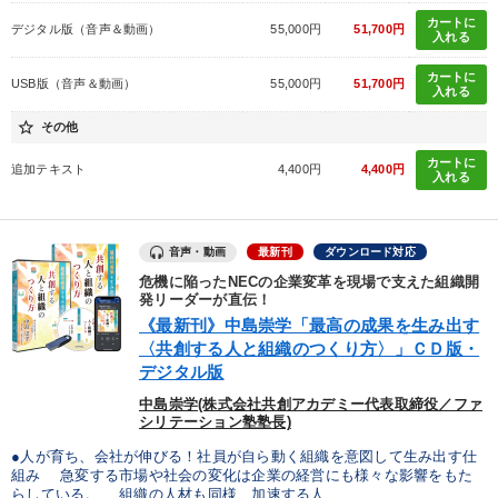
カートに
デジタル版（音声＆動画）
55,000円
51,700円
会社数字を学ぶ
株式投資
入れる
カートに
USB版（音声＆動画）
55,000円
51,700円
入れる
※「更新」を押すと「カテゴリー」「目的別」「キーワード」を更新いただけます。
star_border
その他
タグから探す
local_offer
refresh
更新する
カートに
追加テキスト
4,400円
4,400円
入れる
すべての音声・動画（全2077タイトル）からお探しいただけます
タグ・キーワード
音声・動画
最新刊
ダウンロード対応
危機に陥ったNECの企業変革を現場で支えた組織開
発リーダーが直伝！
SDGs
IT・デジタル活用
心を磨く
企業成長
《最新刊》中島崇学「最高の成果を生み出す
〈共創する人と組織のつくり方〉」ＣＤ版・
思考法
採用
一流人
相続・事業承継
交渉
デジタル版
中島崇学(株式会社共創アカデミー代表取締役／ファ
上場企業
企業再建
後継者
通信販売
サービス
シリテーション塾塾長)
●人が育ち、会社が伸びる！社員が自ら動く組織を意図して生み出す仕
MBA
ランチェスター戦略
労務問題・リスク対策
組み 急変する市場や社会の変化は企業の経営にも様々な影響をもた
らしている。 組織の人材も同様、加速する人...