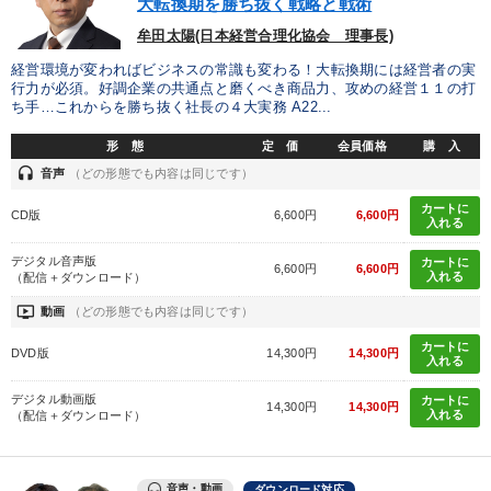
大転換期を勝ち抜く戦略と戦術
牟田太陽(日本経営合理化協会 理事長)
経営環境が変わればビジネスの常識も変わる！大転換期には経営者の実
行力が必須。好調企業の共通点と磨くべき商品力、攻めの経営１１の打
ち手…これからを勝ち抜く社長の４大実務 A22...
形 態
定 価
会員価格
購 入
headset
音声
（どの形態でも内容は同じです）
カートに
CD版
6,600円
6,600円
入れる
デジタル音声版
カートに
6,600円
6,600円
入れる
（配信＋ダウンロード）
ondemand_video
動画
（どの形態でも内容は同じです）
カートに
DVD版
14,300円
14,300円
入れる
デジタル動画版
カートに
14,300円
14,300円
入れる
（配信＋ダウンロード）
音声・動画
ダウンロード対応