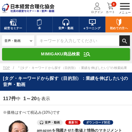
menu
0
ログイン
カート
メニュー
キーワードを入力して探す
edit
経営
セミナー
本
音声・動画
eラーニング
初めての方
へ
search
デジタル版対応のみ検索結果に表示する
manage_search
MIMIGAKU商品検索
search
上記の条件で検索
TOP
" [タグ・キーワードから探す（目的別）：業績を伸ばしたい] "の検索結果
[タグ・キーワードから探す（目的別）：業績を伸ばしたい]の
音声・動画
講演収録物を探す
mic
refresh
更新する
117件
1～20
中
を表示
全国経営者セミナー講演収録物（全1315タイトル）からお探しいただけ
ます
※価格はすべて税込み(10%)です
カテゴリー
音声・動画
最新刊
ダウンロード対応
amazonを飛躍させた数値と情熱のマネジメント