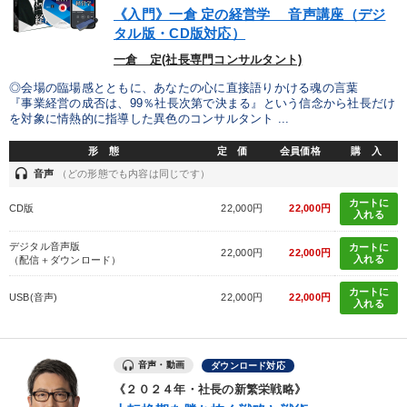
《入門》一倉 定の経営学 音声講座（デジ
タル版・CD版対応）
一倉 定(社長専門コンサルタント)
◎会場の臨場感とともに、あなたの心に直接語りかける魂の言葉
『事業経営の成否は、99％社長次第で決まる』という信念から社長だけ
を対象に情熱的に指導した異色のコンサルタント ...
形 態
定 価
会員価格
購 入
headset
音声
（どの形態でも内容は同じです）
カートに
CD版
22,000円
22,000円
入れる
デジタル音声版
カートに
22,000円
22,000円
入れる
（配信＋ダウンロード）
カートに
USB(音声)
22,000円
22,000円
入れる
音声・動画
ダウンロード対応
《２０２４年・社長の新繁栄戦略》