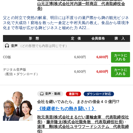
山元正博(株式会社河内源一郎商店 代表取締役会
長)
父との対立で突然の解雇、明日には不渡りの瀬戸際から麹の観光ビジネ
ス化で大成功！窮地を救った一倉定と中村天風の教え。食品から環境浄
化まで市場が広がる麹ビジネスと秘めた力 A22...
形 態
定 価
会員価格
購 入
headset
音声
（どの形態でも内容は同じです）
カートに
CD版
6,600円
6,600円
入れる
デジタル音声版
カートに
6,600円
6,600円
入れる
（配信＋ダウンロード）
音声・動画
最新刊
ダウンロード対応
会社を継いでみたら、まさかの借金４０億円!?
《後継者たちの熱き闘い！》
秋元美里(株式会社まるだい運輸倉庫 代表取締役社
長)
・
藤井隆太(株式会社龍角散 代表取締役社長)
・
湯澤 剛(株式会社ユサワフードシステム 代表取締
役)