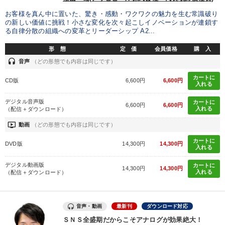
お客様を真ん中に置いた、驚き・感動・ワクワクの魅力を生む常識破り
の新しい価値に挑戦！小さな変化を次々起こしイノベーションが連鎖す
る自律分散の組織への変革とリーダーシップ A2...
形 態
定 価
会員価格
購 入
headset
音声
（どの形態でも内容は同じです）
カートに
CD版
6,600円
6,600円
入れる
デジタル音声版
カートに
6,600円
6,600円
入れる
（配信＋ダウンロード）
ondemand_video
動画
（どの形態でも内容は同じです）
カートに
DVD版
14,300円
14,300円
入れる
デジタル動画版
カートに
14,300円
14,300円
入れる
（配信＋ダウンロード）
音声・動画
最新刊
ダウンロード対応
ＳＮＳ全盛期だからこそアナログが効果絶大！