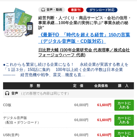
経営音声・動画を探す
ondemand_video
refresh
更新する
音声・動画
最新刊
ダウンロード対応
全国経営者セミナー収録物以外の経営教材（全762タイトル）からお探
しいただけます
経営判断・人づくり・商品サービス・会社の信用・
事業承継…100年企業の実例に学ぶ“事業永続の秘
訣”
カテゴリー
《最新刊》「時代を超える経営」150の言葉
（デジタル音声版・CD版対応）
【6月】音声・映像
《強い財務を実践する経営者》講話４選
日比野大輔 (100年企業研究会 代表理事／株式会社
フォージョウハーフ 代表)
成功哲学・人間学
組織・採用・スキル
●これからも繁栄し続ける企業になる！ 永続企業が実践する教えを
「１話３分」150話に集約 100年以上続く企業の半数は日本企業
社員が自律的に動き出す組織づくり
――― 経営危機や戦争、震災…幾度も直...
形 態
定 価
会員価格
購 入
全国経営者セミナー収録〈売れ筋・人気ランキング〉＆新刊・好
評講話
headset
音声
（どの形態でも内容は同じです）
カートに
経営者のための《音声・動画で学ぶ》講演シリーズ
CD版
66,000円
61,600円
入れる
経済・景気・相場予測
デジタル音声版
カートに
66,000円
61,600円
入れる
（配信＋ダウンロード）
仕事のスキルと人間力を高める知恵を身につける
カートに
USB(音声)
66,000円
61,600円