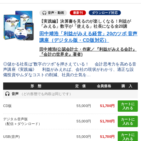
音声・動画
最新刊
ダウンロード対応
【実践編】決算書を見るのが楽しくなる！利益が
「みえる」数字が「使える」社長になる全20講
田中靖浩「利益がみえる経営」20のツボ 音声
講座（デジタル版・CD版対応）
田中靖浩(公認会計士・作家／『利益がみえる会計』
『会計の世界史』著者)
◎儲かる社長は“数字のツボ”を押さえている！ 会計思考力を高める音
声講座《実践編》 利益がみえれば、会社の現状がわかり、適正な設
備投資やムダなコストの削減、社員の士気を...
形 態
定 価
会員価格
購 入
headset
音声
（どの形態でも内容は同じです）
カートに
CD版
55,000円
51,700円
入れる
デジタル音声版
カートに
55,000円
51,700円
入れる
（配信＋ダウンロード）
カートに
USB(音声)
55,000円
51,700円
入れる