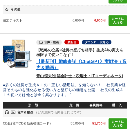
入れる
マーケティング
star_border
その他
最新刊・戦略参謀ChatGPT実戦法と中小企業のDXと講話ご案内
カートに
追加テキスト
6,600円
6,600円
入れる
2025年夏季全国経営者セミナー収録講演ＣＤ・講演ＤＶＤ・デジ
タル版（音声／動画ストリーミング・ダウンロード）
音声・動画
最新刊
ダウンロード対応
【戦略の立案×社長の壁打ち相手】生成AIの実力を
目的別
極限まで使いこなす！
【最新刊】戦略参謀《ChatGPT》実戦法（音
声＆動画）
組織を強化したい
リーダーの魅力向上
青山恒夫(公認会計士・税理士・ITコーディネータ)
パフォーマンス向上
後継者に聞かせたい
●多くの社長が生成ＡＩの「正しい活用法」を知らない！ 社長業や経
営そのものを進化させる使い方と壁打ちの極意を公開 社長の生成Ａ
財務・数字力の向上
販売力を強化したい
Ｉの使い方は他とは全く異なります。 “...
形 態
定 価
会員価格
購 入
キーワード
headset
ondemand_video
音声＆動画
（どの形態でも内容は同じです）
カートに
CD版(音声CD＆動画視聴コード)
55,000円
51,700円
入れる
コロナ禍対策
不動産投資
上場企業
トレンド