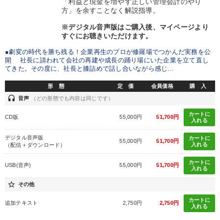
「利益と現金を増やす正しい管理会計のやり
方」を余すことなく解説指導。
※デジタル音声版はご購入後、マイページより
すぐにお聴きいただけます。
●劇変の時代を勝ち残る！企業再生のプロが修羅場でつかんだ実務を公
開 社長に請われて会社の再建や成長の踊り場にいた企業を立て直し
てきた。その度に、社長と膝詰めで話し合いながら感じ...
形 態
定 価
会員価格
購 入
headset
音声
（どの形態でも内容は同じです）
カートに
CD版
55,000円
51,700円
入れる
デジタル音声版
カートに
55,000円
51,700円
入れる
（配信＋ダウンロード）
カートに
USB(音声)
55,000円
51,700円
入れる
star_border
その他
カートに
追加テキスト
2,750円
2,750円
入れる