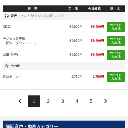
形 態
定 価
会員価格
購 入
headset
音声
（どの形態でも内容は同じです）
カートに
CD版
64,900円
59,400円
入れる
デジタル音声版
カートに
64,900円
59,400円
入れる
（配信＋ダウンロード）
カートに
USB(音声)
64,900円
59,400円
入れる
star_border
その他
カートに
追加テキスト
2,750円
2,750円
入れる
keyboard_arrow_left
keyboard_arrow_right
1
2
3
4
5
講話音声・動画カテゴリー