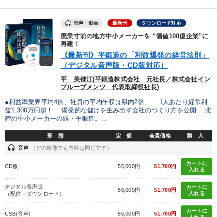
音声・動画
最新刊
ダウンロード対応
廃業寸前の地方中小メーカーを “価値100億企業”に
再建！
《最新刊》平鍛造の「利益爆発の経営法則」
（デジタル音声版・CD版対応）
平 美都江(平鍛造株式会社 元社長／株式会社イン
プルーブメンツ 代表取締役社長)
●利益率業界平均4倍、社員の平均年収は県内2倍、 1人あたり経常利
益1,300万円超！ 爆発的な儲けを生み出す会社のつくり方を公開 北
陸の中小メーカーの雄・平鍛造。...
形 態
定 価
会員価格
購 入
headset
音声
（どの形態でも内容は同じです）
カートに
CD版
55,000円
51,700円
入れる
デジタル音声版
カートに
55,000円
51,700円
入れる
（配信＋ダウンロード）
カートに
USB(音声)
55,000円
51,700円
入れる