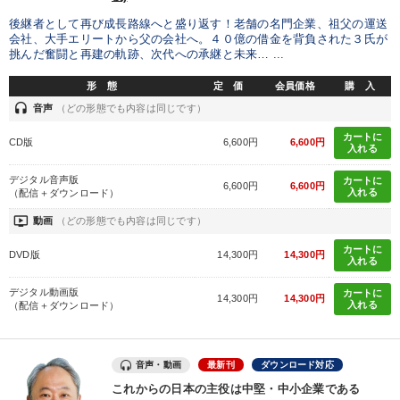
後継者として再び成長路線へと盛り返す！老舗の名門企業、祖父の運送
会社、大手エリートから父の会社へ。４０億の借金を背負された３氏が
挑んだ奮闘と再建の軌跡、次代への承継と未来… ...
形 態
定 価
会員価格
購 入
headset
音声
（どの形態でも内容は同じです）
カートに
CD版
6,600円
6,600円
入れる
デジタル音声版
カートに
6,600円
6,600円
入れる
（配信＋ダウンロード）
ondemand_video
動画
（どの形態でも内容は同じです）
カートに
DVD版
14,300円
14,300円
入れる
デジタル動画版
カートに
14,300円
14,300円
入れる
（配信＋ダウンロード）
音声・動画
最新刊
ダウンロード対応
これからの日本の主役は中堅・中小企業である