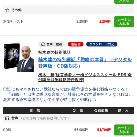
star_border
その他
カートに
追加テキスト
2,200円
2,200円
入れる
音声・動画
最新刊
ダウンロード対応
楠木建の特別講話
楠木建の特別講話「戦略の本質」（デジタル
音声版・CD版対応）
楠木 建(経営学者／一橋ビジネススクール PDS 寄
付講座競争戦略特任教授)
◎誰にもマネされない我社ならではの競争優位を生む戦略をつくる！
「戦略」とは実に曖昧な言葉だ。社長はその本質を押さえなければ、
激変する経営環境のなかで企業が勝ち抜く戦略はつ...
形 態
定 価
会員価格
購 入
headset
音声
（どの形態でも内容は同じです）
カートに
CD版
55,000円
51,700円
入れる