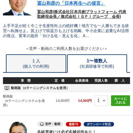
冨山和彦の「日本再生への提言」
冨山和彦(株式会社日本共創プラットフォーム 代表
取締役会長／株式会社ＩＧＰＩグループ 会長)
人手不足が続く今こそ生産性向上の絶好機！地方でも一人勝ちできる経
営へ転換せよ。賃上げで収益力も上げる戦略、中小企業に必要なAI活用
の視点、変革の急所「分ける化・見える化」 A...
＜音声・動画のご利用人数をお選びください＞
１人
1〜複数人
(個人での利用)
(
社員研修等で利用)
形 態
定 価
会員価格
受講人数
購 入
ondemand_video
動画版（eラーニングシステムを使用）
動画版
カートに
（eラーニングシステムを使
14,300円
14,300円
入れる
用）
音声・動画
最新刊
ダウンロード対応
名経営者には必ず名補佐役あり！