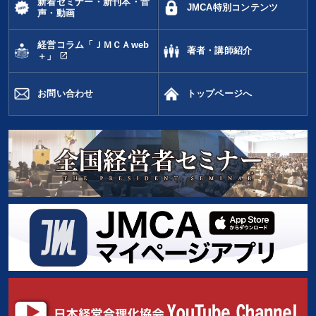
新着セミナー・新刊本・音
JMCA特別コンテンツ
声・動画
経営コラム「ＪＭＣＡweb
著者・講師紹介
open_in_new
＋」
お問い合わせ
トップページへ