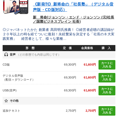
《新発刊》新将命の「社長塾」（デジタル音
声版・CD版対応）
新 将命(ジョンソン・エンド・ジョンソン (元)社長
／国際ビジネスブレイン 社長)
◎ジャパネットたかた 創業者 髙田明氏推薦！ ◎経営者必聴の講話録が
２０年以上の時を経てついに復刻！永続繁栄を決定する「社長の８大実
践実務」 経営者として、様々な業種...
形 態
定 価
会員価格
購 入
headset
音声
（どの形態でも内容は同じです）
カートに
CD版
69,300円
61,600円
入れる
デジタル音声版
カートに
69,300円
61,600円
入れる
（配信＋ダウンロード）
カートに
USB(音声)
69,300円
61,600円
入れる
star_border
その他
カートに
追加テキスト
2,750円
2,750円
入れる