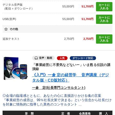
デジタル音声版
カートに
55,000円
51,700円
入れる
（配信＋ダウンロード）
カートに
USB(音声)
55,000円
51,700円
入れる
star_border
その他
カートに
追加テキスト
2,750円
2,750円
入れる
音声・動画
人気
ダウンロード対応
「事業経営に不景気などないー」いま甦る伝説の講
演録
《入門》一倉 定の経営学 音声講座（デジ
タル版・CD版対応）
一倉 定(社長専門コンサルタント)
◎会場の臨場感とともに、あなたの心に直接語りかける魂の言葉
『事業経営の成否は、99％社長次第で決まる』という信念から社長だけ
を対象に情熱的に指導した異色のコンサルタント ...
形 態
定 価
会員価格
購 入