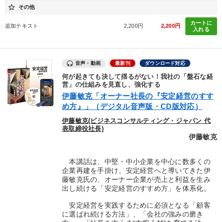
star_border
その他
カートに
追加テキスト
2,200円
2,200円
入れる
音声・動画
最新刊
ダウンロード対応
何が起きても決して揺るがない！我社の「盤石な経
営」の仕組みを見直し、強化する
伊藤敏克「オーナー社長の『安定経営のすす
め方』」（デジタル音声版・CD版対応）
伊藤敏克(ビジネスコンサルティング・ジャパン 代
表取締役社長)
伊藤敏克
本講話は、中堅・中小企業を中心に数多くの
企業再建を手掛け、安定経営へと導いてきた伊
藤敏克氏の、オーナー企業が売上と利益を生み
出し続ける「安定経営のすすめ方」を体系化。
安定経営を実践するために必須となる「顧客
に選ばれ続ける方法」、「会社の強みの磨き