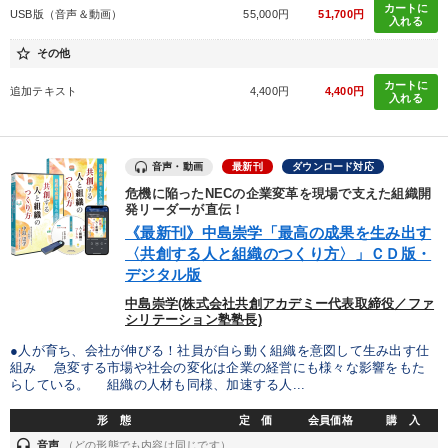
カートに
USB版（音声＆動画）
55,000円
51,700円
最新刊・戦略参謀ChatGPT実戦法と中小企業のDXと講話ご案内
入れる
star_border
その他
目的別
カートに
追加テキスト
4,400円
4,400円
入れる
後継者に聞かせたい
新事業・新商品づくり
音声・動画
最新刊
ダウンロード対応
パフォーマンス向上
販売力を強化したい
危機に陥ったNECの企業変革を現場で支えた組織開
発リーダーが直伝！
業績を伸ばしたい
リーダーの魅力向上
《最新刊》中島崇学「最高の成果を生み出す
〈共創する人と組織のつくり方〉」ＣＤ版・
デジタル版
キーワード
中島崇学(株式会社共創アカデミー代表取締役／ファ
シリテーション塾塾長)
プロ経営者
ランチェスター戦略
採用
コロナ禍対策
●人が育ち、会社が伸びる！社員が自ら動く組織を意図して生み出す仕
組み 急変する市場や社会の変化は企業の経営にも様々な影響をもた
繁盛
地方企業の勝ち方
らしている。 組織の人材も同様、加速する人...
形 態
定 価
会員価格
購 入
※「更新」を押すと「カテゴリー」「目的別」「キーワード」を更新いただけます。
headset
音声
（どの形態でも内容は同じです）