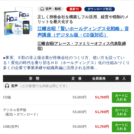
音声・動画
最新刊
ダウンロード対応
正しく持株会社を構築しフル活用、経営や税制のメ
リットを最大化する
江幡吉昭「賢いホールディングス化戦略」音
声講座（デジタル版・CD版対応）
江幡吉昭(アレース・ファミリーオフィス代表取締
役)
●事実、９割の非上場企業が持株会社のつくり方、使い方を誤ってい
る！変化の時代を乗り切るＨＤ（ホールディングス）化の仕組みづくり
多くの企業で事業承継や組織再編に活用される持株...
形 態
定 価
会員価格
購 入
headset
音声
（どの形態でも内容は同じです）
カートに
CD版
55,000円
51,700円
入れる
デジタル音声版
カートに
55,000円
51,700円
入れる
（配信＋ダウンロード）
カートに
USB(音声)
55,000円
51,700円
入れる