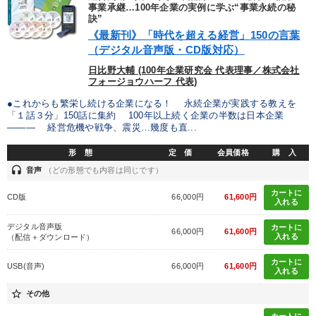
優秀各社の智恵と戦略
事業家のロマンと経営
事業承継…100年企業の実例に学ぶ“事業永続の秘
訣”
《最新刊》「時代を超える経営」150の言葉
若手異才経営者の発想
専門家のアドバイス
（デジタル音声版・CD版対応）
リーダーの器量を学ぶ
日比野大輔 (100年企業研究会 代表理事／株式会社
フォージョウハーフ 代表)
●これからも繁栄し続ける企業になる！ 永続企業が実践する教えを
テーマ
「１話３分」150話に集約 100年以上続く企業の半数は日本企業
――― 経営危機や戦争、震災…幾度も直...
音声と動画で学ぶ
営業・社員研修
組織・採用・スキル
形 態
定 価
会員価格
購 入
headset
音声
（どの形態でも内容は同じです）
《強い財務を実践する経営者》講話４選
カートに
CD版
66,000円
61,600円
入れる
2026年夏季全国経営者セミナー収録講演ＣＤ・講演ＤＶＤ・デジ
タル版（音声／動画ストリーミング・ダウンロード）
デジタル音声版
カートに
66,000円
61,600円
入れる
（配信＋ダウンロード）
成功哲学・人間学
カートに
USB(音声)
66,000円
61,600円
入れる
業種
star_border
その他
カートに