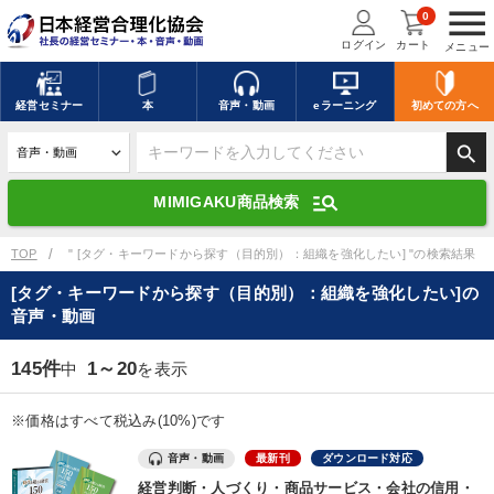
menu
0
ログイン
カート
メニュー
キーワードを入力して探す
edit
経営
セミナー
本
音声・動画
eラーニング
初めての方
へ
search
デジタル版対応のみ検索結果に表示する
manage_search
MIMIGAKU商品検索
search
上記の条件で検索
TOP
" [タグ・キーワードから探す（目的別）：組織を強化したい] "の検索結果
[タグ・キーワードから探す（目的別）：組織を強化したい]の
音声・動画
講演収録物を探す
mic
refresh
更新する
145件
1～20
中
を表示
全国経営者セミナー講演収録物（全1315タイトル）からお探しいただけ
ます
※価格はすべて税込み(10%)です
カテゴリー
音声・動画
最新刊
ダウンロード対応
経営判断・人づくり・商品サービス・会社の信用・