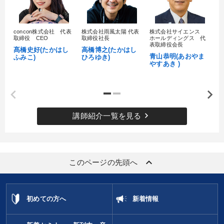
concon株式会社 代表
株式会社雨風太陽 代表
株式会社サイエンス
髙
取締役 CEO
取締役社長
ホールディングス 代
村
表取締役会長
髙橋史好(たかはし
高橋博之(たかはし
し
青山恭明(あおやま
ふみこ)
ひろゆき)
やすあき )
keyboard_arrow_right
講師紹介一覧を見る
keyboard_arrow_up
このページの先頭へ
初めての方へ
新着情報