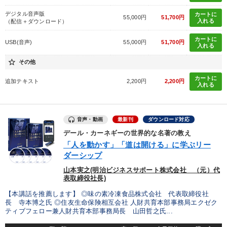
デジタル音声版
カートに
55,000円
51,700円
入れる
（配信＋ダウンロード）
カートに
USB(音声)
55,000円
51,700円
入れる
star_border
その他
カートに
追加テキスト
2,200円
2,200円
入れる
音声・動画
最新刊
ダウンロード対応
デール・カーネギーの世界的な名著の教え
「人を動かす」「道は開ける」に学ぶリー
ダーシップ
山本実之(明治ビジネスサポート株式会社 （元）代
表取締役社長)
【本講話を推薦します】 ◎味の素冷凍食品株式会社 代表取締役社
長 寺本博之氏 ◎住友生命保険相互会社 人財共育本部事務局エクゼク
ティブフェロー兼人財共育本部事務局長 山田哲之氏...