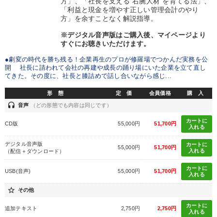
方」、「社長を支える“右腕人材”を育てる法」、
「利益と現金を増やす正しい管理会計のやり
方」を余すことなく解説指導。
※デジタル音声版はご購入後、マイページより
すぐにお聴きいただけます。
●劇変の時代を勝ち残る！企業再生のプロが修羅場でつかんだ実務を公
開 社長に請われて会社の再建や成長の踊り場にいた企業を立て直し
てきた。その度に、社長と膝詰めで話し合いながら感じ...
形 態
定 価
会員価格
購 入
headset
音声
（どの形態でも内容は同じです）
カートに
CD版
55,000円
51,700円
入れる
デジタル音声版
カートに
55,000円
51,700円
入れる
（配信＋ダウンロード）
カートに
USB(音声)
55,000円
51,700円
入れる
star_border
その他
カートに
追加テキスト
2,750円
2,750円
入れる