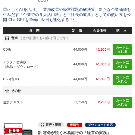
CEO)
◎正しくAIを活用し、業務改善や経営課題の解決策、新たな企業価値を
生みだす「企業での５大活用法」と「社長の道具」としての使い方を公
開 ChatGPTを筆頭に今日も進化する「生...
形 態
定 価
会員価格
購 入
headset
音声
（どの形態でも内容は同じです）
カートに
CD版
44,000円
41,800円
入れる
デジタル音声版
カートに
44,000円
41,800円
入れる
（配信＋ダウンロード）
カートに
USB(音声)
44,000円
41,800円
入れる
star_border
その他
カートに
追加テキスト
2,750円
2,750円
入れる
音声・動画
最新刊
ダウンロード対応
新 将命が説く不易流行の「経営の実践」