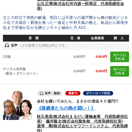
山元正博(株式会社河内源一郎商店 代表取締役会
長)
父との対立で突然の解雇、明日には不渡りの瀬戸際から麹の観光ビジネ
ス化で大成功！窮地を救った一倉定と中村天風の教え。食品から環境浄
化まで市場が広がる麹ビジネスと秘めた力 A22...
形 態
定 価
会員価格
購 入
headset
音声
（どの形態でも内容は同じです）
カートに
CD版
6,600円
6,600円
入れる
デジタル音声版
カートに
6,600円
6,600円
入れる
（配信＋ダウンロード）
音声・動画
最新刊
ダウンロード対応
会社を継いでみたら、まさかの借金４０億円!?
《後継者たちの熱き闘い！》
秋元美里(株式会社まるだい運輸倉庫 代表取締役社
長)
・
藤井隆太(株式会社龍角散 代表取締役社長)
・
湯澤 剛(株式会社ユサワフードシステム 代表取締
役)