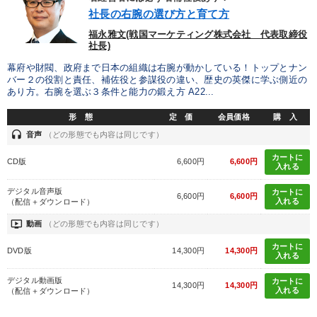
社長の右腕の選び方と育て方
福永雅文(戦国マーケティング株式会社 代表取締役
社長)
幕府や財閥、政府まで日本の組織は右腕が動かしている！トップとナン
バー２の役割と責任、補佐役と参謀役の違い、歴史の英傑に学ぶ側近の
あり方。右腕を選ぶ３条件と能力の鍛え方 A22...
形 態
定 価
会員価格
購 入
headset
音声
（どの形態でも内容は同じです）
カートに
CD版
6,600円
6,600円
入れる
デジタル音声版
カートに
6,600円
6,600円
入れる
（配信＋ダウンロード）
ondemand_video
動画
（どの形態でも内容は同じです）
カートに
DVD版
14,300円
14,300円
入れる
デジタル動画版
カートに
14,300円
14,300円
入れる
（配信＋ダウンロード）