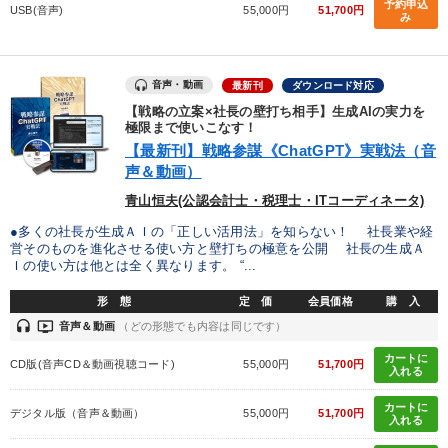
予約申込
USB(音声)
55,000円
51,700円
み
音声と動画で学ぶ
成功哲学・人間学
マーケティング
音声・動画
最新刊
ダウンロード対応
組織と人を動かすマネジメント力を磨く
【戦略の立案×社長の壁打ち相手】生成AIの実力を
極限まで使いこなす！
売上直結の営業力や販売力を獲得する
【最新刊】戦略参謀《ChatGPT》実戦法（音
声＆動画）
歴史・古典に学ぶ実務講話
青山恒夫(公認会計士・税理士・ITコーディネータ)
【最新刊】時代を超える経営150の言葉＋社長のスピーチ・話材
集２タイトル
●多くの社長が生成ＡＩの「正しい活用法」を知らない！ 社長業や経
営そのものを進化させる使い方と壁打ちの極意を公開 社長の生成Ａ
Ｉの使い方は他とは全く異なります。 “...
【1月】音声・映像
形 態
定 価
会員価格
購 入
2025年春季全国経営者セミナー収録講演ＣＤ・講演ＤＶＤ・デジ
headset
ondemand_video
タル版（音声／動画ストリーミング・ダウンロード）
音声＆動画
（どの形態でも内容は同じです）
カートに
CD版(音声CD＆動画視聴コード)
55,000円
51,700円
オーナー社長の「現場力の経営」＋現場の「儲ける力」をさらに
入れる
高める教材２選
カートに
デジタル版（音声＆動画）
55,000円
51,700円
入れる
経営者のための《音声・動画で学ぶ》講演シリーズ