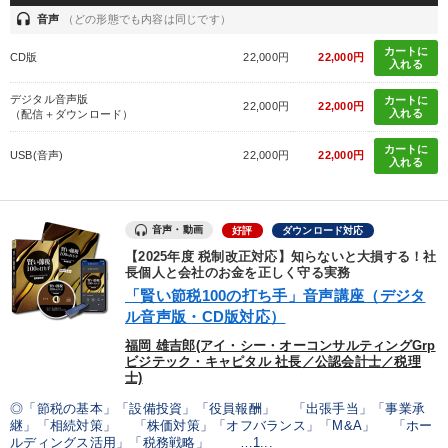
headset
音声
（どの形態でも内容は同じです）
カートに
CD版
22,000円
22,000円
入れる
デジタル音声版
カートに
22,000円
22,000円
入れる
（配信＋ダウンロード）
カートに
USB(音声)
22,000円
22,000円
入れる
音声・動画
好評
ダウンロード対応
【2025年度 税制改正対応】知らないと大損する！社
長個人と会社のお金を正しく守る実務
「賢い節税100の打ち手」音声講座（デジタ
ル音声版・CD版対応）
福岡 雄吉郎(アイ・シー・オーコンサルティングGrp
ビジテック・キャピタル 社長／公認会計士／税理
士)
◎「節税の基本」「設備投資」「役員報酬」 「出張手当」「事業承
継」「相続対策」 「株価対策」「オフバランス」「M&A」 「ホー
ルディングス活用」「税務戦略」 …1...