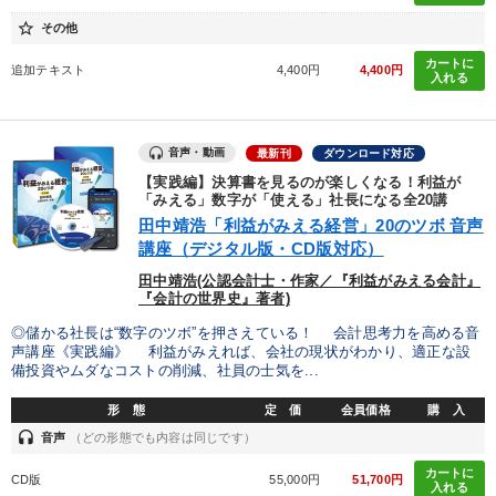
star_border
その他
カートに
追加テキスト
4,400円
4,400円
入れる
音声・動画
最新刊
ダウンロード対応
【実践編】決算書を見るのが楽しくなる！利益が
「みえる」数字が「使える」社長になる全20講
田中靖浩「利益がみえる経営」20のツボ 音声
講座（デジタル版・CD版対応）
田中靖浩(公認会計士・作家／『利益がみえる会計』
『会計の世界史』著者)
◎儲かる社長は“数字のツボ”を押さえている！ 会計思考力を高める音
声講座《実践編》 利益がみえれば、会社の現状がわかり、適正な設
備投資やムダなコストの削減、社員の士気を...
形 態
定 価
会員価格
購 入
headset
音声
（どの形態でも内容は同じです）
カートに
CD版
55,000円
51,700円
入れる