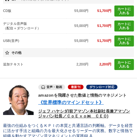
カートに
CD版
55,000円
51,700円
入れる
タグから探す
local_offer
refresh
更新する
デジタル音声版
カートに
すべての音声・動画（全2076タイトル）からお探しいただけます
55,000円
51,700円
入れる
（配信＋ダウンロード）
カートに
タグ・キーワード
USB(音声)
55,000円
51,700円
入れる
star_border
その他
テレビ・ネットで話題
インフレ対策・値上げ
SDGs
カートに
追加テキスト
2,200円
2,200円
入れる
SNS活用
対談・座談会
ビジネスモデル
仕事術・ビジネスハック
スポーツ関連
経営計画
音声・動画
最新刊
ダウンロード対応
amazonを飛躍させた数値と情熱のマネジメント
企業再建
会長
異発想
企業文化
営業力強化
《世界標準のマインドセット》
推薦
株式市場
成功哲学
金融
ジェフ ハヤシダ(前アマゾン本社副社長兼アマゾン
ジャパン社長／ＣｏＥｖｏ㈱ ＣＥＯ)
多様性・ダイバーシティ
一流人
資産保全
最強の仕組みをつくるＫＰＩの本質と共通言語の判断軸。データを経営
に活かす手法と組織の力を最大化させるリーダーの実務。数字と情熱で
モチベーション
相続・事業承継
健康・ウェルビーイング
組織を動かすアマゾン流マネジメントの実践録 A...