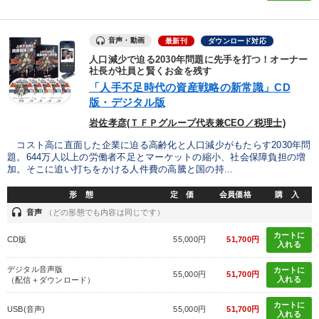
音声・動画
最新刊
ダウンロード対応
人口減少で迫る2030年問題に先手を打つ！オーナー
社長が社員と賢くお金を残す
「人手不足時代の資産戦略の新常識」CD
版・デジタル版
岩佐孝彦(ＴＦＰグループ代表兼CEO／税理士)
コスト高に直面した企業に迫る高齢化と人口減少がもたらす2030年問
題。644万人以上の労働者不足とマーケットの縮小、社会保障負担の増
加。そこに追い打ちをかける人件費の高騰と国の持...
形 態
定 価
会員価格
購 入
headset
音声
（どの形態でも内容は同じです）
カートに
CD版
55,000円
51,700円
入れる
デジタル音声版
カートに
55,000円
51,700円
入れる
（配信＋ダウンロード）
カートに
USB(音声)
55,000円
51,700円
入れる