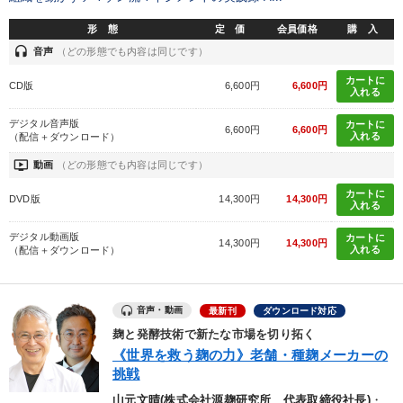
形 態
定 価
会員価格
購 入
※「更新」を押すと「タグ・キーワード」を更新いただけます。
headset
音声
（どの形態でも内容は同じです）
カートに
CD版
6,600円
6,600円
入れる
デジタル音声版
カートに
6,600円
6,600円
入れる
（配信＋ダウンロード）
ondemand_video
動画
（どの形態でも内容は同じです）
カートに
DVD版
14,300円
14,300円
入れる
デジタル動画版
カートに
14,300円
14,300円
入れる
（配信＋ダウンロード）
音声・動画
最新刊
ダウンロード対応
麹と発酵技術で新たな市場を切り拓く
《世界を救う麹の力》老舗・種麹メーカーの
挑戦
山元文晴(株式会社源麹研究所 代表取締役社長)
・