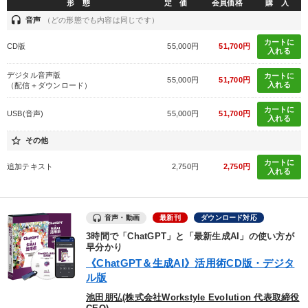
形 態
定 価
会員価格
購 入
headset
音声
（どの形態でも内容は同じです）
カートに
CD版
55,000円
51,700円
入れる
デジタル音声版
カートに
55,000円
51,700円
入れる
（配信＋ダウンロード）
カートに
USB(音声)
55,000円
51,700円
入れる
star_border
その他
カートに
追加テキスト
2,750円
2,750円
入れる
音声・動画
最新刊
ダウンロード対応
3時間で「ChatGPT」と「最新生成AI」の使い方が
早分かり
《ChatGPT＆生成AI》活用術CD版・デジタ
ル版
池田朋弘(株式会社Workstyle Evolution 代表取締役