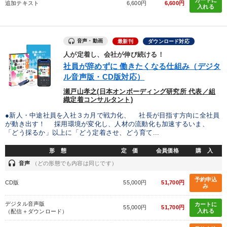
追加テキスト
6,600円
6,600円
入れる
製造業
卸売・小売・飲食業
建設・不動産業
IT・サービス・金融業
コンサルタント
専門家
音声・動画
最新刊
ダウンロード対応
人が定着し、会社が伸び続ける！
キーワード
社員が辞めずに 働きたくなる仕組み（デジタ
ル音声版・CD版対応）
瀬戸山孝之(日本オンボーディング研究所 代表／組
会社を守る
労務問題・リスク対策
企業文化
織定着コンサルタント)
相続・事業承継
運勢・先見
大竹愼一
●新人・中途社員を入社３カ月で戦力化、 社長が目指す方向に全社員
が動き出す！ 採用環境が変化し、人材の流動化も加速するいま、
「どう採るか」以上に「どう定着させ、どう育て...
※「更新」を押すと「テーマ」「キーワード」を更新いただけます。
形 態
定 価
会員価格
購 入
headset
音声
（どの形態でも内容は同じです）
経営音声・動画を探す
ondemand_video
refresh
更新する
予約申込
CD版
55,000円
51,700円
み
全国経営者セミナー収録物以外の経営教材（全761タイトル）からお探
しいただけます
デジタル音声版
カートに
55,000円
51,700円
入れる
（配信＋ダウンロード）
カテゴリー