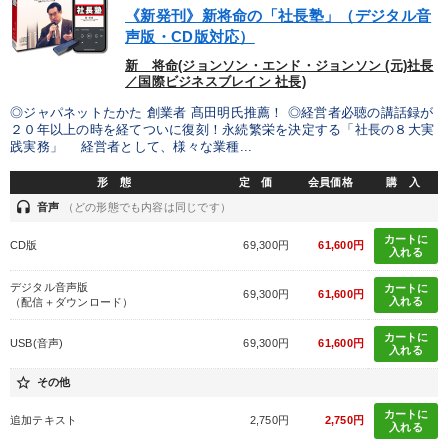
《新発刊》新将命の「社長塾」（デジタル音
声版・CD版対応）
新 将命(ジョンソン・エンド・ジョンソン (元)社長
／国際ビジネスブレイン 社長)
◎ジャパネットたかた 創業者 髙田明氏推薦！ ◎経営者必聴の講話録が
２０年以上の時を経てついに復刻！永続繁栄を決定する「社長の８大実
践実務」 経営者として、様々な業種...
形 態
定 価
会員価格
購 入
headset
音声
（どの形態でも内容は同じです）
カートに
CD版
69,300円
61,600円
入れる
デジタル音声版
カートに
69,300円
61,600円
入れる
（配信＋ダウンロード）
カートに
USB(音声)
69,300円
61,600円
入れる
star_border
その他
カートに
追加テキスト
2,750円
2,750円
入れる