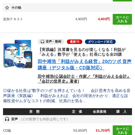
star_border
その他
カートに
追加テキスト
4,400円
4,400円
入れる
音声・動画
最新刊
ダウンロード対応
【実践編】決算書を見るのが楽しくなる！利益が
「みえる」数字が「使える」社長になる全20講
田中靖浩「利益がみえる経営」20のツボ 音声
講座（デジタル版・CD版対応）
田中靖浩(公認会計士・作家／『利益がみえる会計』
『会計の世界史』著者)
◎儲かる社長は“数字のツボ”を押さえている！ 会計思考力を高める音
声講座《実践編》 利益がみえれば、会社の現状がわかり、適正な設
備投資やムダなコストの削減、社員の士気を...
形 態
定 価
会員価格
購 入
headset
音声
（どの形態でも内容は同じです）
カートに
CD版
55,000円
51,700円
入れる