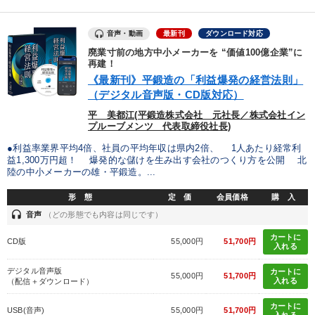
音声・動画
最新刊
ダウンロード対応
廃業寸前の地方中小メーカーを “価値100億企業”に
再建！
《最新刊》平鍛造の「利益爆発の経営法則」
（デジタル音声版・CD版対応）
平 美都江(平鍛造株式会社 元社長／株式会社イン
プルーブメンツ 代表取締役社長)
●利益率業界平均4倍、社員の平均年収は県内2倍、 1人あたり経常利
益1,300万円超！ 爆発的な儲けを生み出す会社のつくり方を公開 北
陸の中小メーカーの雄・平鍛造。...
形 態
定 価
会員価格
購 入
headset
音声
（どの形態でも内容は同じです）
カートに
CD版
55,000円
51,700円
入れる
デジタル音声版
カートに
55,000円
51,700円
入れる
（配信＋ダウンロード）
カートに
USB(音声)
55,000円
51,700円
入れる