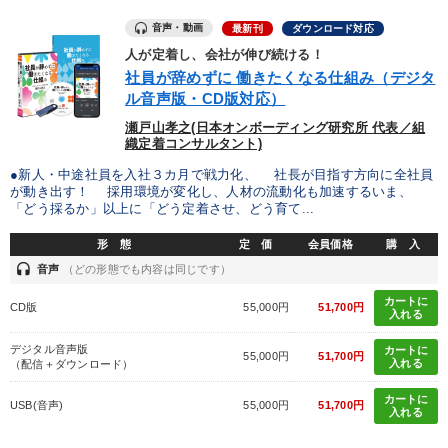
IT・サービス・金融業
コンサルタント
専門家
音声・動画
最新刊
ダウンロード対応
人が定着し、会社が伸び続ける！
社員が辞めずに 働きたくなる仕組み（デジタ
キーワード
ル音声版・CD版対応）
瀬戸山孝之(日本オンボーディング研究所 代表／組
ビジネスモデル
井上和弘
創業者
大竹愼一
織定着コンサルタント)
●新人・中途社員を入社３カ月で戦力化、 社長が目指す方向に全社員
会社数字を学ぶ
両利きの経営
が動き出す！ 採用環境が変化し、人材の流動化も加速するいま、
「どう採るか」以上に「どう定着させ、どう育て...
※「更新」を押すと「テーマ」「キーワード」を更新いただけます。
形 態
定 価
会員価格
購 入
headset
音声
（どの形態でも内容は同じです）
経営音声・動画を探す
ondemand_video
refresh
更新する
カートに
CD版
55,000円
51,700円
入れる
全国経営者セミナー収録物以外の経営教材（全762タイトル）からお探
しいただけます
デジタル音声版
カートに
55,000円
51,700円
入れる
（配信＋ダウンロード）
カテゴリー
カートに
USB(音声)
55,000円
51,700円
入れる