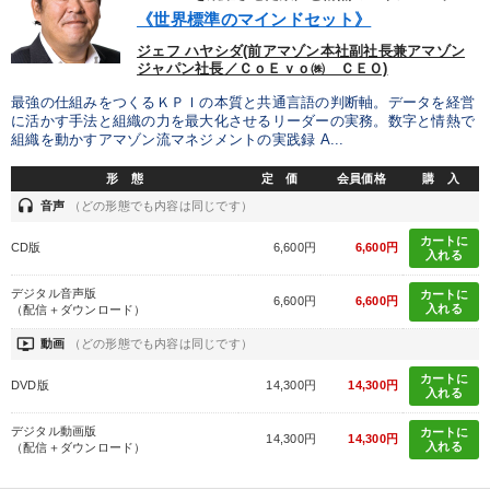
優秀各社の智恵と戦略
事業家のロマンと経営
《世界標準のマインドセット》
ジェフ ハヤシダ(前アマゾン本社副社長兼アマゾン
若手異才経営者の発想
専門家のアドバイス
ジャパン社長／ＣｏＥｖｏ㈱ ＣＥＯ)
最強の仕組みをつくるＫＰＩの本質と共通言語の判断軸。データを経営
リーダーの器量を学ぶ
に活かす手法と組織の力を最大化させるリーダーの実務。数字と情熱で
組織を動かすアマゾン流マネジメントの実践録 A...
テーマ
形 態
定 価
会員価格
購 入
headset
音声
（どの形態でも内容は同じです）
【2026年7月】音声・映像ご案内商品
経済・景気・相場予測
カートに
CD版
6,600円
6,600円
入れる
組織・採用・スキル
【3月】音声・映像
企業戦略に学ぶ
デジタル音声版
カートに
6,600円
6,600円
入れる
（配信＋ダウンロード）
2026年春季全国経営者セミナー収録講演ＣＤ・講演ＤＶＤ・デジ
タル版（音声／動画ストリーミング・ダウンロード）
ondemand_video
動画
（どの形態でも内容は同じです）
カートに
DVD版
14,300円
14,300円
入れる
業種
デジタル動画版
カートに
14,300円
14,300円
入れる
（配信＋ダウンロード）
製造業
卸売・小売・飲食業
建設・不動産業