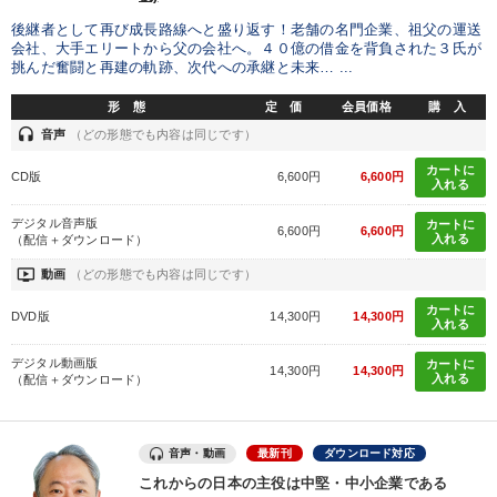
後継者として再び成長路線へと盛り返す！老舗の名門企業、祖父の運送
会社、大手エリートから父の会社へ。４０億の借金を背負された３氏が
挑んだ奮闘と再建の軌跡、次代への承継と未来… ...
形 態
定 価
会員価格
購 入
headset
音声
（どの形態でも内容は同じです）
カートに
CD版
6,600円
6,600円
入れる
デジタル音声版
カートに
6,600円
6,600円
入れる
（配信＋ダウンロード）
ondemand_video
動画
（どの形態でも内容は同じです）
カートに
DVD版
14,300円
14,300円
入れる
デジタル動画版
カートに
14,300円
14,300円
入れる
（配信＋ダウンロード）
音声・動画
最新刊
ダウンロード対応
これからの日本の主役は中堅・中小企業である