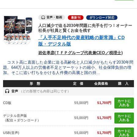
音声・動画
最新刊
ダウンロード対応
人口減少で迫る2030年問題に先手を打つ！オーナー
社長が社員と賢くお金を残す
「人手不足時代の資産戦略の新常識」CD
版・デジタル版
岩佐孝彦(ＴＦＰグループ代表兼CEO／税理士)
コスト高に直面した企業に迫る高齢化と人口減少がもたらす2030年問
題。644万人以上の労働者不足とマーケットの縮小、社会保障負担の増
加。そこに追い打ちをかける人件費の高騰と国の持...
形 態
定 価
会員価格
購 入
headset
音声
（どの形態でも内容は同じです）
カートに
CD版
55,000円
51,700円
入れる
デジタル音声版
カートに
55,000円
51,700円
入れる
（配信＋ダウンロード）
カートに
USB(音声)
55,000円
51,700円
入れる