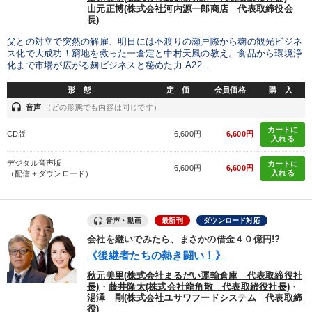
山元正博(株式会社河内源一郎商店 代表取締役会
長)
父との対立で突然の解雇、明日には不渡りの瀬戸際から麹の観光ビジネ
ス化で大成功！窮地を救った一倉定と中村天風の教え。食品から環境浄
化まで市場が広がる麹ビジネスと秘めた力 A22...
形 態
定 価
会員価格
購 入
headset
音声
（どの形態でも内容は同じです）
カートに
CD版
6,600円
6,600円
入れる
デジタル音声版
カートに
6,600円
6,600円
入れる
（配信＋ダウンロード）
音声・動画
最新刊
ダウンロード対応
会社を継いでみたら、まさかの借金４０億円!?
《後継者たちの熱き闘い！》
秋元美里(株式会社まるだい運輸倉庫 代表取締役社
長)
・
藤井隆太(株式会社龍角散 代表取締役社長)
・
湯澤 剛(株式会社ユサワフードシステム 代表取締
役)