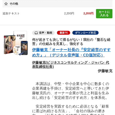
star_border
その他
カートに
追加テキスト
2,200円
2,200円
入れる
音声・動画
最新刊
ダウンロード対応
何が起きても決して揺るがない！我社の「盤石な経
営」の仕組みを見直し、強化する
伊藤敏克「オーナー社長の『安定経営のすす
め方』」（デジタル音声版・CD版対応）
伊藤敏克(ビジネスコンサルティング・ジャパン 代
表取締役社長)
伊藤敏克
本講話は、中堅・中小企業を中心に数多くの
企業再建を手掛け、安定経営へと導いてきた伊
藤敏克氏の、オーナー企業が売上と利益を生み
出し続ける「安定経営のすすめ方」を体系化。
安定経営を実践するために必須となる「顧客
に選ばれ続ける方法」、「会社の強みの磨き