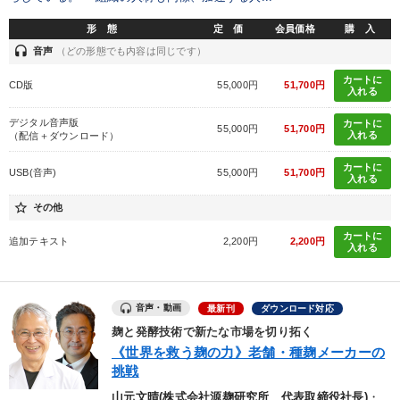
※「更新」を押すと「タグ・キーワード」を更新いただけます。
形 態
定 価
会員価格
購 入
headset
音声
（どの形態でも内容は同じです）
カートに
CD版
55,000円
51,700円
入れる
デジタル音声版
カートに
55,000円
51,700円
入れる
（配信＋ダウンロード）
カートに
USB(音声)
55,000円
51,700円
入れる
star_border
その他
カートに
追加テキスト
2,200円
2,200円
入れる
音声・動画
最新刊
ダウンロード対応
麹と発酵技術で新たな市場を切り拓く
《世界を救う麹の力》老舗・種麹メーカーの
挑戦
山元文晴(株式会社源麹研究所 代表取締役社長)
・