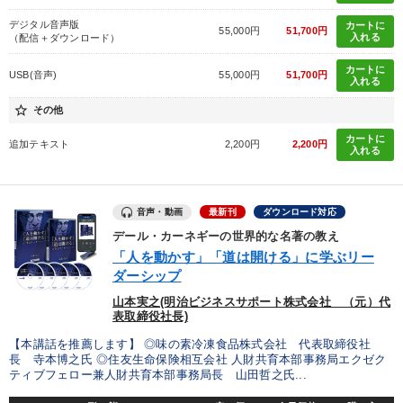
デジタル音声版
カートに
55,000円
51,700円
入れる
（配信＋ダウンロード）
カートに
USB(音声)
55,000円
51,700円
入れる
star_border
その他
カートに
追加テキスト
2,200円
2,200円
入れる
音声・動画
最新刊
ダウンロード対応
デール・カーネギーの世界的な名著の教え
「人を動かす」「道は開ける」に学ぶリー
ダーシップ
山本実之(明治ビジネスサポート株式会社 （元）代
表取締役社長)
【本講話を推薦します】 ◎味の素冷凍食品株式会社 代表取締役社
長 寺本博之氏 ◎住友生命保険相互会社 人財共育本部事務局エクゼク
ティブフェロー兼人財共育本部事務局長 山田哲之氏...