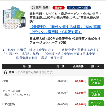
【最新刊】時代を超える経営150の言葉＋社長のスピーチ・話材
集２タイトル
音声・動画
最新刊
ダウンロード対応
【1月】音声・映像
経営判断・人づくり・商品サービス・会社の信用・
事業承継…100年企業の実例に学ぶ“事業永続の秘
訣”
「利上げ時代の最新・銀行対策」＋「不動産市況予測」＋「市場
予測と株式投資」最新刊
《最新刊》「時代を超える経営」150の言葉
（デジタル音声版・CD版対応）
後継社長・アトツギ
日比野大輔 (100年企業研究会 代表理事／株式会社
フォージョウハーフ 代表)
オーナー社長の「現場力の経営」＋現場の「儲ける力」をさらに
高める教材２選
●これからも繁栄し続ける企業になる！ 永続企業が実践する教えを
「１話３分」150話に集約 100年以上続く企業の半数は日本企業
――― 経営危機や戦争、震災…幾度も直...
【3月】音声・映像
形 態
定 価
会員価格
購 入
2026年夏季全国経営者セミナー収録講演ＣＤ・講演ＤＶＤ・デジ
headset
音声
（どの形態でも内容は同じです）
タル版（音声／動画ストリーミング・ダウンロード）
カートに
CD版
66,000円
61,600円
最新技術・トレンド
組織と人を動かすマネジメント力を磨く
入れる
デジタル音声版
カートに
66,000円
61,600円
経営リーダーの考え方と戦略を学ぶ
入れる
（配信＋ダウンロード）
カートに
全国経営者セミナー収録〈売れ筋・人気〉音声＆動画20選
USB(音声)
66,000円
61,600円