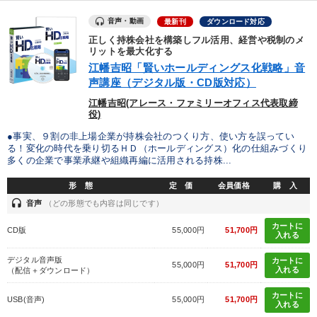
音声・動画
最新刊
ダウンロード対応
正しく持株会社を構築しフル活用、経営や税制のメ
リットを最大化する
江幡吉昭「賢いホールディングス化戦略」音
声講座（デジタル版・CD版対応）
江幡吉昭(アレース・ファミリーオフィス代表取締
役)
●事実、９割の非上場企業が持株会社のつくり方、使い方を誤ってい
る！変化の時代を乗り切るＨＤ（ホールディングス）化の仕組みづくり
多くの企業で事業承継や組織再編に活用される持株...
形 態
定 価
会員価格
購 入
headset
音声
（どの形態でも内容は同じです）
カートに
CD版
55,000円
51,700円
入れる
デジタル音声版
カートに
55,000円
51,700円
入れる
（配信＋ダウンロード）
カートに
USB(音声)
55,000円
51,700円
入れる