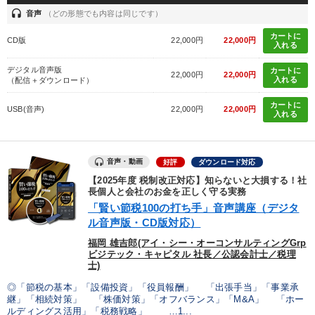
headset
音声
（どの形態でも内容は同じです）
カートに
CD版
22,000円
22,000円
入れる
デジタル音声版
カートに
22,000円
22,000円
入れる
（配信＋ダウンロード）
カートに
USB(音声)
22,000円
22,000円
入れる
音声・動画
好評
ダウンロード対応
【2025年度 税制改正対応】知らないと大損する！社
長個人と会社のお金を正しく守る実務
「賢い節税100の打ち手」音声講座（デジタ
ル音声版・CD版対応）
福岡 雄吉郎(アイ・シー・オーコンサルティングGrp
ビジテック・キャピタル 社長／公認会計士／税理
士)
◎「節税の基本」「設備投資」「役員報酬」 「出張手当」「事業承
継」「相続対策」 「株価対策」「オフバランス」「M&A」 「ホー
ルディングス活用」「税務戦略」 …1...