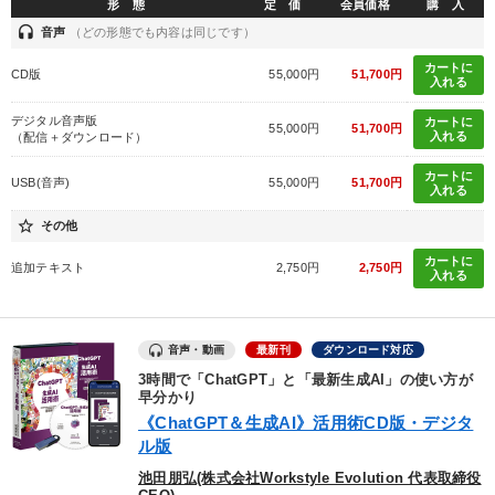
形 態
定 価
会員価格
購 入
headset
音声
（どの形態でも内容は同じです）
カートに
CD版
55,000円
51,700円
入れる
デジタル音声版
カートに
55,000円
51,700円
入れる
（配信＋ダウンロード）
カートに
USB(音声)
55,000円
51,700円
入れる
star_border
その他
カートに
追加テキスト
2,750円
2,750円
入れる
音声・動画
最新刊
ダウンロード対応
3時間で「ChatGPT」と「最新生成AI」の使い方が
早分かり
《ChatGPT＆生成AI》活用術CD版・デジタ
ル版
池田朋弘(株式会社Workstyle Evolution 代表取締役