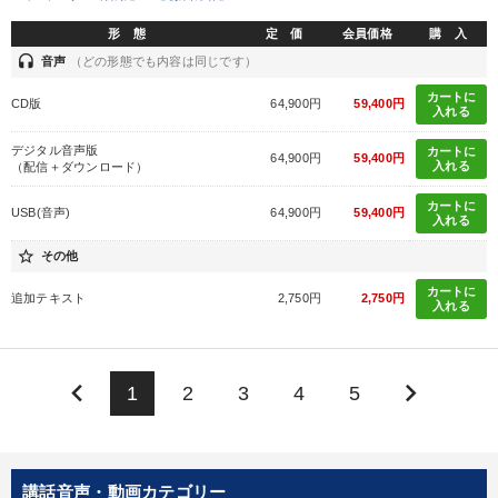
形 態
定 価
会員価格
購 入
headset
音声
（どの形態でも内容は同じです）
カートに
CD版
64,900円
59,400円
入れる
デジタル音声版
カートに
64,900円
59,400円
入れる
（配信＋ダウンロード）
カートに
USB(音声)
64,900円
59,400円
入れる
star_border
その他
カートに
追加テキスト
2,750円
2,750円
入れる
keyboard_arrow_left
keyboard_arrow_right
1
2
3
4
5
講話音声・動画カテゴリー