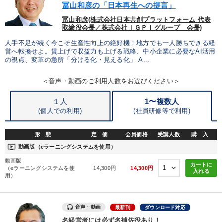
冨山和彦の「日本再生への提言」
冨山和彦(株式会社日本共創プラットフォーム 代表
取締役会長／株式会社ＩＧＰＩグループ 会長)
人手不足が続く今こそ生産性向上の絶好機！地方でも一人勝ちできる経
営へ転換せよ。賃上げで収益力も上げる戦略、中小企業に必要なAI活用
の視点、変革の急所「分ける化・見える化」 A...
＜音声・動画のご利用人数をお選びください＞
１人
1〜複数人
(個人での利用)
(
社員研修等で利用)
形 態
定 価
会員価格
受講人数
購 入
ondemand_video
動画版（eラーニングシステムを使用）
動画版
カートに
（eラーニングシステムを使
14,300円
14,300円
入れる
用）
音声・動画
最新刊
ダウンロード対応
名経営者には必ず名補佐役あり！