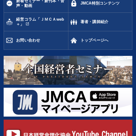
新着セミナー・新刊本・音
JMCA特別コンテンツ
声・動画
経営コラム「ＪＭＣＡweb
著者・講師紹介
open_in_new
＋」
お問い合わせ
トップページへ