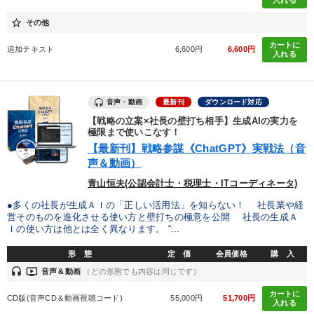
入れる
star_border
マーケティング
その他
カートに
追加テキスト
6,600円
6,600円
入れる
目的別
音声・動画
最新刊
ダウンロード対応
財務・数字力の向上
パフォーマンス向上
【戦略の立案×社長の壁打ち相手】生成AIの実力を
極限まで使いこなす！
販売力を強化したい
新事業・新商品づくり
【最新刊】戦略参謀《ChatGPT》実戦法（音
声＆動画）
財務・数字力の向上
財務・数字力の向上
青山恒夫(公認会計士・税理士・ITコーディネータ)
●多くの社長が生成ＡＩの「正しい活用法」を知らない！ 社長業や経
キーワード
営そのものを進化させる使い方と壁打ちの極意を公開 社長の生成Ａ
Ｉの使い方は他とは全く異なります。 “...
教育
資産運用
相続・事業承継
海外の成功事例
形 態
定 価
会員価格
購 入
headset
ondemand_video
音声＆動画
（どの形態でも内容は同じです）
上場企業
FCビジネス
カートに
CD版(音声CD＆動画視聴コード)
55,000円
51,700円
入れる