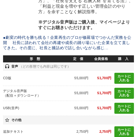
方」、「社長を支える“右腕人材”を育てる法」、
「利益と現金を増やす正しい管理会計のやり
方」を余すことなく解説指導。
※デジタル音声版はご購入後、マイページより
すぐにお聴きいただけます。
●劇変の時代を勝ち残る！企業再生のプロが修羅場でつかんだ実務を公
開 社長に請われて会社の再建や成長の踊り場にいた企業を立て直し
てきた。その度に、社長と膝詰めで話し合いながら感じ...
形 態
定 価
会員価格
購 入
headset
音声
（どの形態でも内容は同じです）
カートに
CD版
55,000円
51,700円
入れる
デジタル音声版
カートに
55,000円
51,700円
入れる
（配信＋ダウンロード）
カートに
USB(音声)
55,000円
51,700円
入れる
star_border
その他
カートに
追加テキスト
2,750円
2,750円
入れる