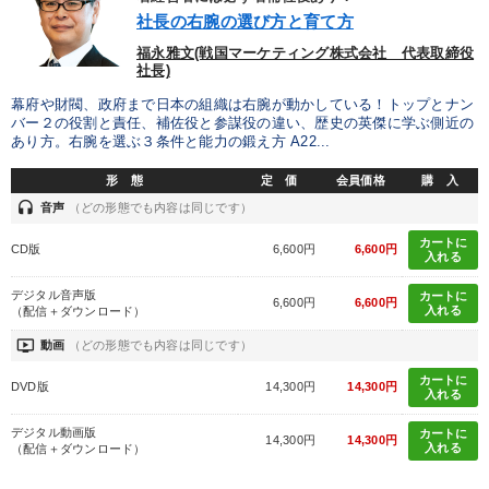
社長の右腕の選び方と育て方
福永雅文(戦国マーケティング株式会社 代表取締役
社長)
幕府や財閥、政府まで日本の組織は右腕が動かしている！トップとナン
バー２の役割と責任、補佐役と参謀役の違い、歴史の英傑に学ぶ側近の
あり方。右腕を選ぶ３条件と能力の鍛え方 A22...
形 態
定 価
会員価格
購 入
headset
音声
（どの形態でも内容は同じです）
カートに
CD版
6,600円
6,600円
入れる
デジタル音声版
カートに
6,600円
6,600円
入れる
（配信＋ダウンロード）
ondemand_video
動画
（どの形態でも内容は同じです）
カートに
DVD版
14,300円
14,300円
入れる
デジタル動画版
カートに
14,300円
14,300円
入れる
（配信＋ダウンロード）