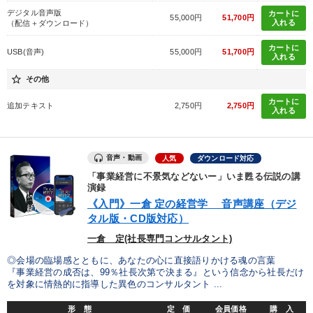
デジタル音声版
カートに
55,000円
51,700円
入れる
（配信＋ダウンロード）
カートに
USB(音声)
55,000円
51,700円
入れる
star_border
その他
カートに
追加テキスト
2,750円
2,750円
入れる
音声・動画
人気
ダウンロード対応
「事業経営に不景気などないー」いま甦る伝説の講
演録
《入門》一倉 定の経営学 音声講座（デジ
タル版・CD版対応）
一倉 定(社長専門コンサルタント)
◎会場の臨場感とともに、あなたの心に直接語りかける魂の言葉
『事業経営の成否は、99％社長次第で決まる』という信念から社長だけ
を対象に情熱的に指導した異色のコンサルタント ...
形 態
定 価
会員価格
購 入