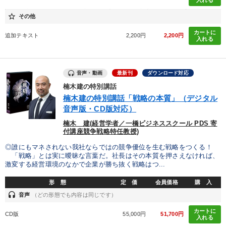
star_border
その他
カートに
追加テキスト
2,200円
2,200円
入れる
音声・動画
最新刊
ダウンロード対応
楠木建の特別講話
楠木建の特別講話「戦略の本質」（デジタル
音声版・CD版対応）
楠木 建(経営学者／一橋ビジネススクール PDS 寄
付講座競争戦略特任教授)
◎誰にもマネされない我社ならではの競争優位を生む戦略をつくる！
「戦略」とは実に曖昧な言葉だ。社長はその本質を押さえなければ、
激変する経営環境のなかで企業が勝ち抜く戦略はつ...
形 態
定 価
会員価格
購 入
headset
音声
（どの形態でも内容は同じです）
カートに
CD版
55,000円
51,700円
入れる