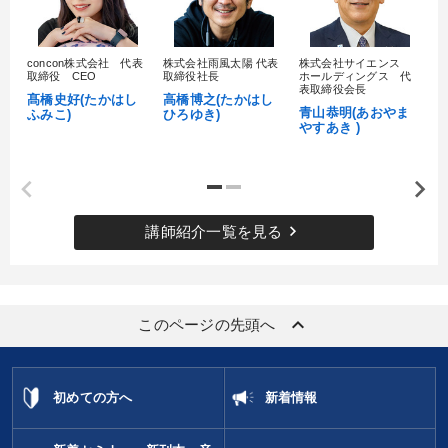
concon株式会社 代表
株式会社雨風太陽 代表
株式会社サイエンス
髙
取締役 CEO
取締役社長
ホールディングス 代
村
表取締役会長
髙橋史好(たかはし
高橋博之(たかはし
し
青山恭明(あおやま
ふみこ)
ひろゆき)
やすあき )
keyboard_arrow_right
講師紹介一覧を見る
keyboard_arrow_up
このページの先頭へ
初めての方へ
新着情報