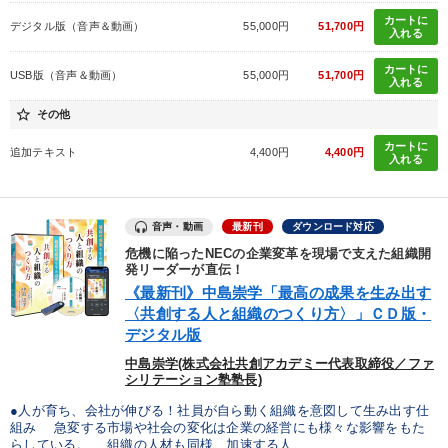
※「更新」を押すと「カテゴリー」「目的別」「キーワード」を更新いただけます。
カートに
デジタル版（音声＆動画）
55,000円
51,700円
入れる
タグから探す
local_offer
refresh
更新する
カートに
USB版（音声＆動画）
55,000円
51,700円
入れる
すべての音声・動画（全2077タイトル）からお探しいただけます
star_border
その他
タグ・キーワード
カートに
追加テキスト
4,400円
4,400円
入れる
営業
聞き手・作間信司
労務問題・リスク対策
金融
音声・動画
最新刊
ダウンロード対応
理念・パーパス
販売戦略
推薦
創業者
MBA
危機に陥ったNECの企業変革を現場で支えた組織開
発リーダーが直伝！
M&A
健康・ウェルビーイング
交渉
企業文化
《最新刊》中島崇学「最高の成果を生み出す
〈共創する人と組織のつくり方〉」ＣＤ版・
思考法
心を磨く
お金の授業
地方企業の勝ち方
デジタル版
中島崇学(株式会社共創アカデミー代表取締役／ファ
ビジネスモデル
広報・PR
通信販売
シリテーション塾塾長)
●人が育ち、会社が伸びる！社員が自ら動く組織を意図して生み出す仕
多様性・ダイバーシティ
話し方
入門篇
一流人
組み 急変する市場や社会の変化は企業の経営にも様々な影響をもた
らしている。 組織の人材も同様、加速する人...