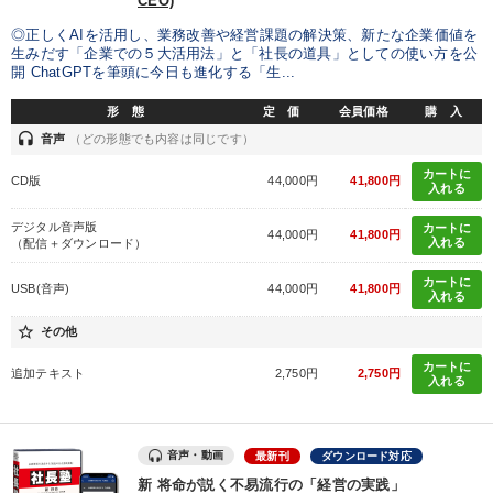
CEO)
◎正しくAIを活用し、業務改善や経営課題の解決策、新たな企業価値を
生みだす「企業での５大活用法」と「社長の道具」としての使い方を公
開 ChatGPTを筆頭に今日も進化する「生...
形 態
定 価
会員価格
購 入
headset
音声
（どの形態でも内容は同じです）
カートに
CD版
44,000円
41,800円
入れる
デジタル音声版
カートに
44,000円
41,800円
入れる
（配信＋ダウンロード）
カートに
USB(音声)
44,000円
41,800円
入れる
star_border
その他
カートに
追加テキスト
2,750円
2,750円
入れる
音声・動画
最新刊
ダウンロード対応
新 将命が説く不易流行の「経営の実践」