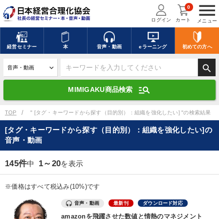
menu
0
ログイン
カート
メニュー
キーワードを入力して探す
edit
経営
セミナー
本
音声・動画
eラーニング
初めての方
へ
search
デジタル版対応のみ検索結果に表示する
manage_search
MIMIGAKU商品検索
search
上記の条件で検索
TOP
" [タグ・キーワードから探す（目的別）：組織を強化したい] "の検索結果
[タグ・キーワードから探す（目的別）：組織を強化したい]の
音声・動画
講演収録物を探す
mic
refresh
更新する
145件
1～20
中
を表示
全国経営者セミナー講演収録物（全1315タイトル）からお探しいただけ
ます
※価格はすべて税込み(10%)です
カテゴリー
音声・動画
最新刊
ダウンロード対応
amazonを飛躍させた数値と情熱のマネジメント