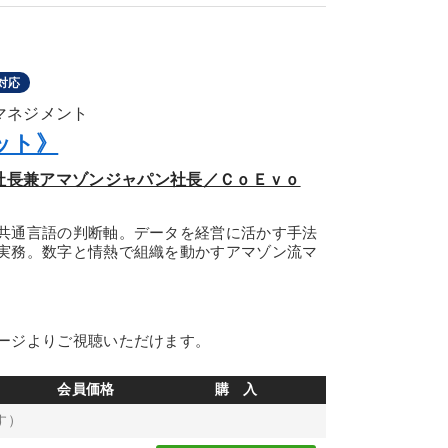
対応
のマネジメント
ット》
副社長兼アマゾンジャパン社長／ＣｏＥｖｏ
共通言語の判断軸。データを経営に活かす手法
実務。数字と情熱で組織を動かすアマゾン流マ
ージよりご視聴いただけます。
会員価格
購 入
す）