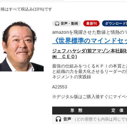
格はすべて税込み(10%)です
音声・動画
最新刊
ダウンロード
amazonを飛躍させた数値と情熱
《世界標準のマインドセ
ジェフ ハヤシダ(前アマゾン本社
㈱ ＣＥＯ)
最強の仕組みをつくるＫＰＩの本質と
と組織の力を最大化させるリーダーの
ネジメントの実践録
A22553
※デジタル版はご購入後すぐにマイペ
形 態
定 価
headset
音声
（どの形態でも内容は同じで