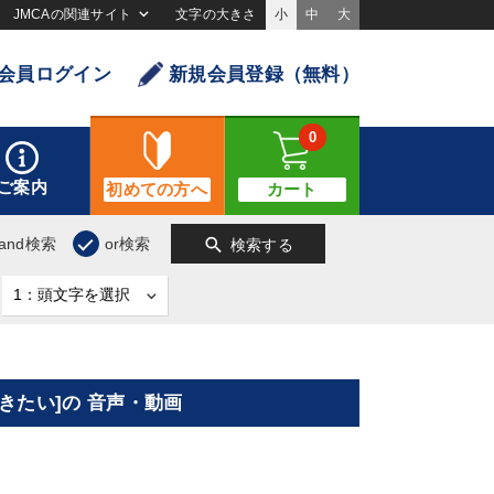
JMCAの関連サイト
文字の大きさ
小
中
大
会員ログイン
新規会員登録（無料）
0
ご案内
初めての方へ
カート
search
and検索
or検索
検索する
きたい]の 音声・動画