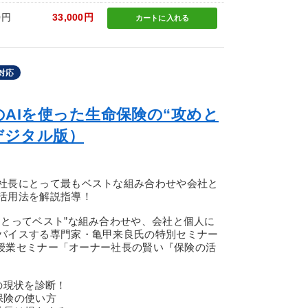
0円
33,000円
カートに
入れる
対応
AIを使った生命保険の“攻めと
デジタル版）
社長にとって最もベストな組み合わせや会社と
活用法を解説指導！
にとってベスト”な組み合わせや、会社と個人に
バイスする専門家・亀甲来良氏の特別セミナー
金の授業セミナー「オーナー社長の賢い『保険の活
の現状を診断！
保険の使い方