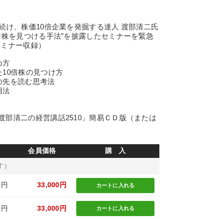
続け、株価10倍企業を発掘する達人 渡部清二氏
倍株を見つける手法”を披露したセミナーを緊急
業セミナー収録）
め方
10倍株の見つけ方
の先を読む思考法
活用法
部清二の経営講話2510」簡易ＣＤ版（または
会員価格
購 入
す）
0円
33,000円
カートに
入れる
0円
33,000円
カートに
入れる