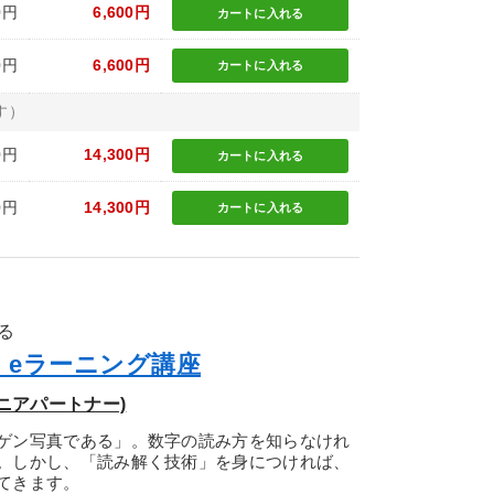
0円
6,600円
カートに
入れる
0円
6,600円
カートに
入れる
す）
0円
14,300円
カートに
入れる
0円
14,300円
カートに
入れる
る
」eラーニング講座
ニアパートナー)
ゲン写真である」。数字の読み方を知らなけれ
。しかし、「読み解く技術」を身につければ、
てきます。