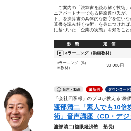
ご案内の「決算書を読み解く技術」e
ニアパートナーである椿原達也氏が、
ト」を決算書の具体的な数字を使いな
算書を読み解く技術」を身につければ
に基づいた「企業の実態」を知ること
形 態
定 価
ondemand_video
eラーニング（動画教材）
eラーニング（動
33,000円
画教材）
音声・動画
最新刊
ダウンロード
『会社四季報』のプロが教える“株価
渡部清二「素人でも10倍
術」音声講座（CD・デジ
渡部清二(複眼経済塾 塾長)