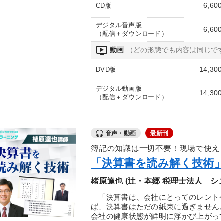
6,60
CD版
デジタル音声版
6,60
（配信＋ダウンロード）
ondemand_video
動画
（どの形態でも内容は同じで
14,30
DVD版
デジタル動画版
14,30
（配信＋ダウンロード）
音声・動画
最新刊
簿記の知識は一切不要！現場で使え
「決算書を読み解く技術
楮原達也 (辻・本郷 税理士法人 シ
「決算書は、会社にとってのレント
ば、決算書はただの紙束に過ぎません
会社の健康状態が鮮明に浮かび上がっ