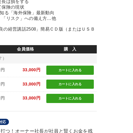
社長は損をする
て保険の現状
ぞ知る「海外保険」最新動向
く「リスク」への備え方…他
の経営講話2508」簡易ＣＤ版（またはＵＳＢ
会員価格
購 入
す）
0円
33,000円
カートに
入れる
0円
33,000円
カートに
入れる
0円
33,000円
カートに
入れる
対応
手を打つ！オーナー社長が社員と賢くお金を残