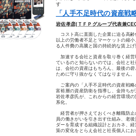
す
「人手不足時代の資産戦
岩佐孝彦(ＴＦＰグループ代表兼CE
コスト高に直面した企業に迫る高齢化と
以上の労働者不足とマーケットの縮小
る人件費の高騰と国の持続的な賃上げ
加速する会社と資産を取り巻く経営
ているのと知らないのでは、会社と社
は、会社の資産はもちろん、最後の砦
ために守り抜かなくてはなりません。
ご案内の「人手不足時代の資産戦略
富裕層の資産防衛を指導し、金持ちが
岩佐孝彦氏が、これからの経営環境の
系化。
経営者が押さえておくべき離職防止
員の働きがいを引き出す仕組み、老後
ダーを育成する組織設計とおカネ、経
策の変化をとらえ会社と社長個人にお