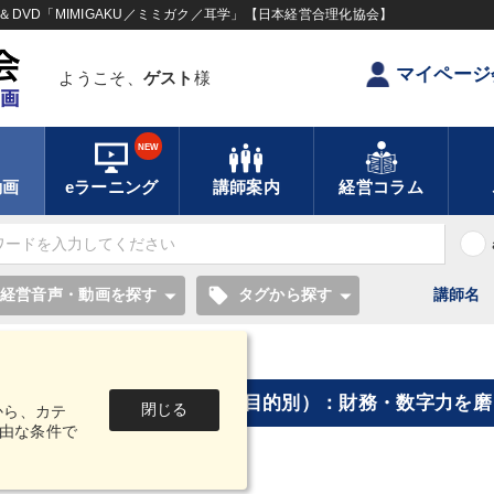
DVD「MIMIGAKU／ミミガク／耳学」【日本経営合理化協会】
マイページ
ようこそ、
ゲスト
様
NEW
動画
eラーニング
講師案内
経営コラム
local_offer
経営音声・動画を探す
タグから探す
講師名
務・数字力を磨きたい] "の検索結果
[タグ・キーワードから探す（目的別）：財務・数字力を磨
閉じる
から、カテ
由な条件で
2件
1～20
中
を表示