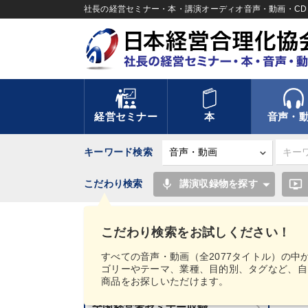
社長の経営セミナー・本・講演オーディオ音声・動画・CD＆
経営セミナー
本
音声・
キーワード検索
mic
ondemand_video
こだわり検索
講演収録物を探す
TOP
" [タグ・キーワードから探す（目的別）：財
こだわり検索をお試しください！
講話音声・動画カテゴリー
すべての音声・動画（全2077タイトル）の中
ゴリーやテーマ、業種、目的別、タグなど、自
新刊音声・動画のご案内
商品をお探しいただけます。
8
全国経営者セミナー収録