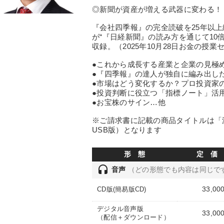
◎新聞が資産が増える武器に変わる！
『会社四季報』の完全読破を25年以上
が“『日経新聞』の読み方を通じて10
収録。（2025年10月28日お金の授
●これから成長する産業と企業の見極
●『四季報』の達人が独自に編み出した
●市場はどう変化するか？プロ投資家
●投資判断に役立つ「指標ノート」
●お宝株のサイン…他
※ご請求書に記載の商品タイトルは「渡
USB版）となります
形 態
定 価
headset
音声
（どの形態でも内容は同じで
33,00
CD版(簡易版CD)
デジタル音声版
33,00
（配信＋ダウンロード）