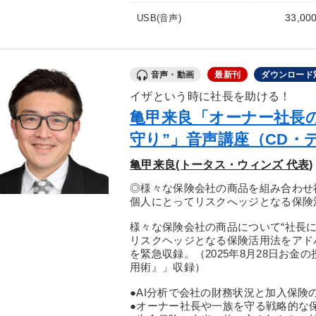
33,00
USB(音声)
音声・動画
最新刊
ダウンロード
イザという時に社長を助ける！
亀甲来良「オーナー社長の
守り”」音声講座（CD・
亀甲来良(トータス・ウィンズ 代表)
◎様々な保険会社の商品を組み合わせ
個人にとってリスクへッジとなる保険
様々な保険会社の商品について“社長
リスクヘッジとなる保険活用法をアド
を緊急収録。（2025年8月28日お
用術』」収録）
●AI分析で会社の財務状況と加入保険
●オーナー社長や一族を守る戦略的な