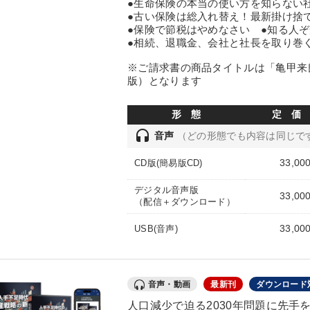
●生命保険の本当の使い方を知らない
●古い保険は総入れ替え！最新掛け捨
●保険で節税はやめなさい ●知る人
●相続、退職金、会社と社長を取り巻
※ご請求書の商品タイトルは「亀甲来良
版）となります
形 態
定 価
headset
音声
（どの形態でも内容は同じで
33,00
CD版(簡易版CD)
デジタル音声版
33,00
（配信＋ダウンロード）
33,00
USB(音声)
音声・動画
最新刊
ダウンロード
人口減少で迫る2030年問題に先