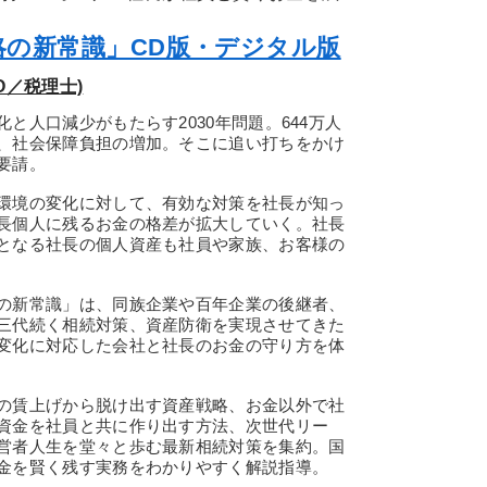
略の新常識」CD版・デジタル版
O／税理士)
人口減少がもたらす2030年問題。644万人
、社会保障負担の増加。そこに追い打ちをかけ
要請。
環境の変化に対して、有効な対策を社長が知っ
長個人に残るお金の格差が拡大していく。社長
となる社長の個人資産も社員や家族、お客様の
の新常識」は、同族企業や百年企業の後継者、
三代続く相続対策、資産防衛を実現させてきた
変化に対応した会社と社長のお金の守り方を体
の賃上げから脱け出す資産戦略、お金以外で社
資金を社員と共に作り出す方法、次世代リー
営者人生を堂々と歩む最新相続対策を集約。国
金を賢く残す実務をわかりやすく解説指導。