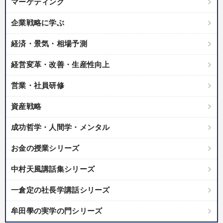
マーケティング
製造業
卸売・小売・飲食業
建設・不動産業
企業戦略に学ぶ
IT・サービス・金融業
コンサルタント
専門家
経済・景気・相場予測
経営変革・改善・生産性向上
キーワード
営業・社員研修
入門篇
モノづくり
プロ経営者
スポーツ関連
資産戦略
政治家
運勢・先見
成功哲学・人間学・メンタル
※「更新」を押すと「テーマ」「キーワード」を更新いただけます。
お金の授業シリーズ
中村天風講話集シリーズ
経営音声・動画を探す
ondemand_video
refresh
更新する
一倉定の社長学講話シリーズ
全国経営者セミナー収録物以外の経営教材（全762タイトル）からお探
しいただけます
牟田學の実学の門シリーズ