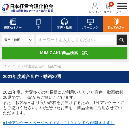
menu
0
ログイン
カート
メニュー
キーワードを入力して探す
edit
経営
セミナー
本
音声・動画
eラーニング
初めての方
へ
search
デジタル版対応のみ検索結果に表示する
manage_search
MIMIGAKU商品検索
search
上記の条件で検索
TOP
2021年度総合音声・動画20選
2021年度総合音声・動画20選
講演収録物を探す
mic
refresh
更新する
2021年度、大変多くの社長様にご利用いただいた音声・動画教材
20選です。下記からご覧いただけます。
全国経営者セミナー講演収録物（全1315タイトル）からお探しいただけ
ます
また、お客様へより良い教材をお届けするため、1分アンケートに
もご協力ください。いただいたお声を、商品企画に活用させてい
ただきます。
カテゴリー
●1分アンケートページへすすむ（別ウィンドウが開きます）