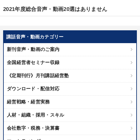
優秀各社の智恵と戦略
事業家のロマンと経営
2021年度総合音声・動画20選はありません
若手異才経営者の発想
専門家のアドバイス
リーダーの器量を学ぶ
講話音声・動画カテゴリー
テーマ
新刊音声・動画のご案内
全国経営者セミナー収録
営業・社員研修
《定期刊行》月刊講話経営塾
「利上げ時代の最新・銀行対策」＋「不動産市況予測」＋「市場
予測と株式投資」最新刊
ダウンロード・配信対応
資産戦略
【3月】音声・映像
【6月】音声・映像
経営戦略・経営実務
2026年春季全国経営者セミナー収録講演ＣＤ・講演ＤＶＤ・デジ
タル版（音声／動画ストリーミング・ダウンロード）
人材・組織・採用・スキル
会社数字・税務・決算書
業種