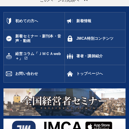
タグから探す
local_offer
refresh
更新する
すべての音声・動画（全2077タイトル）からお探しいただけます
初めての方へ
新着情報
タグ・キーワード
新着セミナー・新刊本・音
JMCA特別コンテンツ
声・動画
企業成長
マーケティング
稲盛和夫
井上和弘
経営コラム「ＪＭＣＡweb
著者・講師紹介
営業
いい会社
政治家
リーダーシップ
AI
open_in_new
＋」
生産性向上
経済予測
ランチェスター戦略
お問い合わせ
トップページへ
会社数字を学ぶ
商品開発
話し方
投資
教育
女性経営者
対談・座談会
創業者
お金の授業
未来先見
老舗企業
松下幸之助
※「更新」を押すと「タグ・キーワード」を更新いただけます。