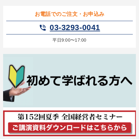
カテゴリー
お電話でのご注文・お申込み
最新技術・トレンド
148回夏季大会
03-3293-0041
phone_in_talk
「利上げ時代の最新・銀行対策」＋「不動産市況予測」＋「市場
予測と株式投資」最新刊
平日9:00〜17:00
最新トレンドと時代の潮流を押さえる
2026年春季全国経営者セミナー収録講演ＣＤ・講演ＤＶＤ・デジ
タル版（音声／動画ストリーミング・ダウンロード）
【2月】音声・映像
2025年夏季全国経営者セミナー収録講演ＣＤ・講演ＤＶＤ・デジ
タル版（音声／動画ストリーミング・ダウンロード）
経営戦略・経営実務
【1月】音声・映像
企業戦略に学ぶ
仕事のスキルと人間力を高める知恵を身につける
全国経営者セミナー収録〈売れ筋・人気〉音声＆動画20選