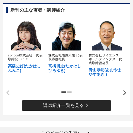
新刊の主な著者・講師紹介
目的別
リーダーの魅力向上
財務・数字力の向上
社長の姿勢を学びたい
財務・数字力の向上
concon株式会社 代表
株式会社雨風太陽 代表
株式会社サイエンス
髙
組織を強化したい
経営を改善したい
取締役 CEO
取締役社長
ホールディングス 代
村
表取締役会長
髙橋史好(たかはし
高橋博之(たかはし
し
青山恭明(あおやま
ふみこ)
ひろゆき)
やすあき )
キーワード
マネジメント
海外の成功事例
IT・デジタル活用
keyboard_arrow_right
インフレ対策・値上げ
モノづくり
スポーツ関係
講師紹介一覧を見る
※「更新」を押すと「カテゴリー」「目的別」「キーワード」を更新いただけます。
keyboard_arrow_up
このページの先頭へ