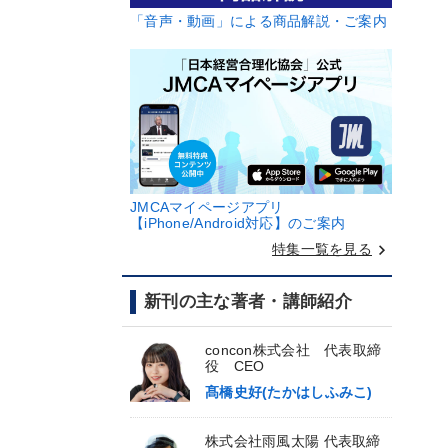
「音声・動画」による商品解説・ご案内
JMCAマイページアプリ
【iPhone/Android対応】のご案内
keyboard_arrow_right
特集一覧を見る
新刊の主な著者・講師紹介
concon株式会社 代表取締
役 CEO
髙橋史好(たかはしふみこ)
株式会社雨風太陽 代表取締