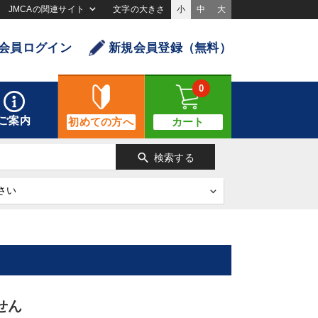
JMCAの関連サイト
文字の大きさ
小
中
大
会員ログイン
新規会員登録（無料）
0
ご案内
初めての方へ
カート
search
検索する
せん