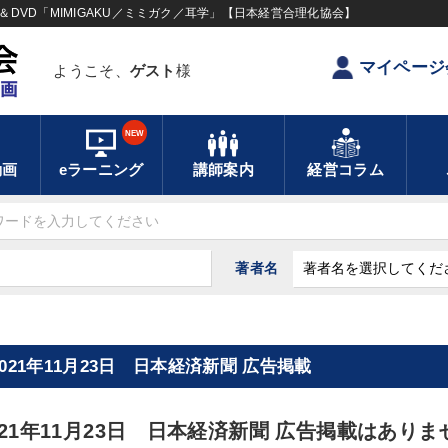
DVD「MIMIGAKU／ミミガク／耳学」【日本経営合理化協会】
マイページ
ようこそ、
ゲスト
様
NEW
動画
eラーニング
講師案内
経営コラム
著者名
2021年11月23日 日本経済新聞 広告掲載
021年11月23日 日本経済新聞 広告掲載はありま