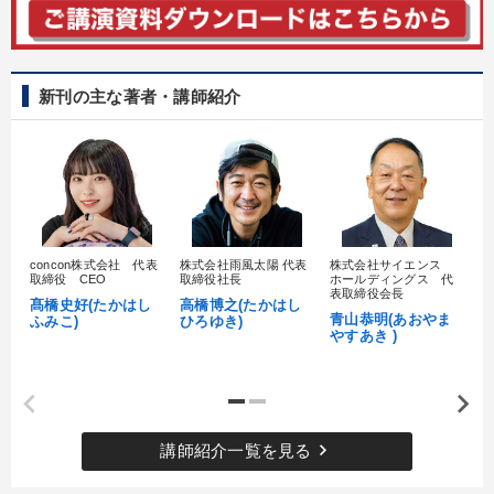
新刊の主な著者・講師紹介
concon株式会社 代表
株式会社雨風太陽 代表
株式会社サイエンス
髙
取締役 CEO
取締役社長
ホールディングス 代
村
表取締役会長
髙橋史好(たかはし
高橋博之(たかはし
し
青山恭明(あおやま
ふみこ)
ひろゆき)
やすあき )
keyboard_arrow_right
講師紹介一覧を見る