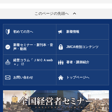
keyboard_arrow_up
このページの先頭へ
初めての方へ
新着情報
新着セミナー・新刊本・音
JMCA特別コンテンツ
声・動画
経営コラム「ＪＭＣＡweb
著者・講師紹介
open_in_new
＋」
お問い合わせ
トップページへ