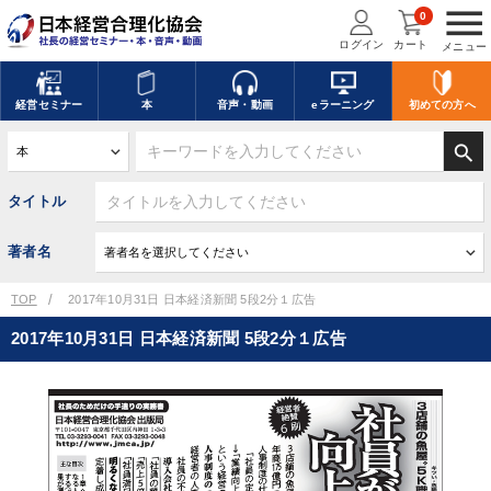
menu
0
ログイン
カート
メニュー
経営
セミナー
本
音声・動画
eラーニング
初めての方
へ
search
タイトル
著者名
TOP
2017年10月31日 日本経済新聞 5段2分１広告
2017年10月31日 日本経済新聞 5段2分１広告