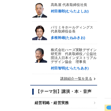
髙島屋 代表取締役社長
村田善郎(むらたよしお)
パリミキホールディングス
代表取締役会長
多根幹雄(たねみきお)
株式会社ハーズ実験デザイン
研究所 代表取締役／公益社
団法人日本インダストリアル
デザイン協会 理事長
村田智明(むらたちあき)
keyboard_arrow_right
講師紹介一覧を見る
【テーマ別】講演・本・音声
経営戦略・経営実務