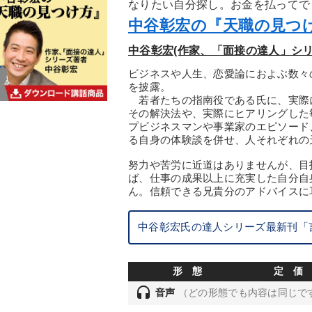
なりたい自分探し。お金を払ってで
中谷彰宏の『天職の見つけ
中谷彰宏(作家、「面接の達人」シリ
ビジネスや人生、恋愛論におよぶ数々
を披露。
若者たちの指南役である氏に、実際
その解決法や、実際にヒアリングした
プビジネスマンや事業家のエピソード
る自身の体験談を併せ、人それぞれの
努力や苦労に近道はありませんが、目
ば、仕事の成果以上に充実した自分自
ん。信頼できる兄貴分のアドバイスに
中谷彰宏氏の達人シリーズ最新刊「
形 態
定 価
headset
音声
（どの形態でも内容は同じで