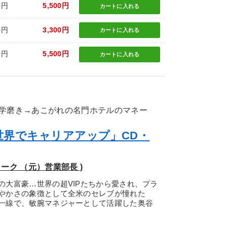
0円
5,500円
カートに
入れる
0円
3,300円
カートに
入れる
0円
5,500円
カートに
入れる
学磨き→あこがれの名門ホテルのマネー
世界でキャリアアップ」CD・
ーク （元）営業部長 )
の大富豪…世界の超VIPたちから愛され、プラ
やかさの象徴として全米のセレブが憧れた
一線で、敏腕マネジャーとして活躍した奥谷