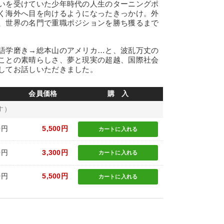
いを受けていた少年時代の人生のターニングポ
く海外へ目を向けるようになったきっかけ。外
、世界の名門で重職ポジションを勝ち獲るまで
語学磨き→総本山のアメリカ…と、波乱万丈の
ことの素晴らしさ、夢と現実の超越、国際社会
してお話しいただきました。
会員価格
購 入
す）
0円
5,500円
カートに
入れる
0円
3,300円
カートに
入れる
0円
5,500円
カートに
入れる