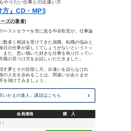
もやりたい仕事との出逢い方
方』CD・MP3
ーズの著者)
のベストセラーを世に送る中谷彰宏が、仕事論
に数多く相談を受けてきた就職、転職の悩みと
毎日の仕事が楽しくてしょうがないというトッ
、また、思い描いた好きな仕事を執り行ってい
天職の見つけ方をお話しいただきました。
指す夢とその目指し方、出逢いを誤らなけれ
身の人生を歩めることは、間違いがありませ
耳を傾けてみましょう。
言いかえの達人」講話はこちら
会員価格
購 入
す）