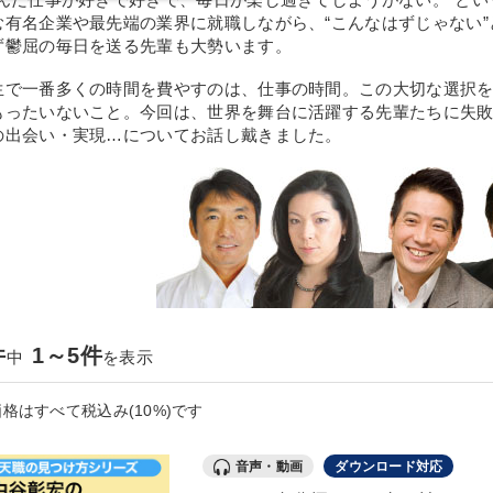
む有名企業や最先端の業界に就職しながら、“こんなはずじゃない
ず鬱屈の毎日を送る先輩も大勢います。
生で一番多くの時間を費やすのは、仕事の時間。この大切な選択
もったいないこと。今回は、世界を舞台に活躍する先輩たちに失
の出会い・実現…についてお話し戴きました。
件
1～5件
中
を表示
格はすべて税込み(10%)です
音声・動画
ダウンロード対応