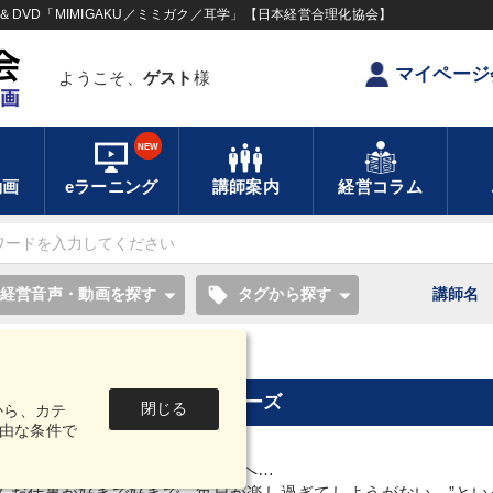
DVD「MIMIGAKU／ミミガク／耳学」【日本経営合理化協会】
マイページ
ようこそ、
ゲスト
様
NEW
動画
eラーニング
講師案内
経営コラム
local_offer
経営音声・動画を探す
タグから探す
講師名
天職の見つけ方CD・MP3シリーズ
閉じる
から、カテ
由な条件で
会にでる方々に、ご子息、ご息女へ…
選んだ仕事が好きで好きで、毎日が楽し過ぎてしようがない。”と