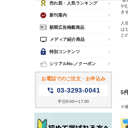
売れ筋・人気ランキング
や
き
新刊案内
人
新聞広告掲載商品
は
と
tv
メディア紹介商品
特別コンテンツ
シリアルNo.／クーポン
お電話でのご注文・お申込み
03-3293-0041
phone_in_talk
5
平日9:00〜17:00
※価