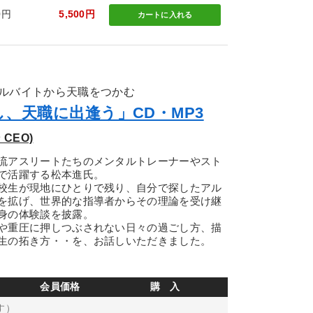
0円
5,500円
カートに
入れる
ルバイトから天職をつかむ
、天職に出逢う」CD・MP3
CEO)
流アスリートたちのメンタルトレーナーやスト
で活躍する松本進氏。
校生が現地にひとりで残り、自分で探したアル
を拡げ、世界的な指導者からその理論を受け継
身の体験談を披露。
や重圧に押しつぶされない日々の過ごし方、描
生の拓き方・・を、お話しいただきました。
会員価格
購 入
す）