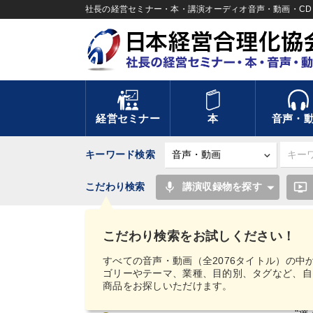
社長の経営セミナー・本・講演オーディオ音声・動画・CD＆
経営セミナー
本
音声・
キーワード検索
mic
ondemand_video
こだわり検索
講演収録物を探す
TOP
天職の見つけ方CD・MP3シリーズ
こだわり検索をお試しください！
サイト総合案内
すべての音声・動画（全2076タイトル）の中
ゴリーやテーマ、業種、目的別、タグなど、自
商品をお探しいただけます。
初めての方へ
社
“