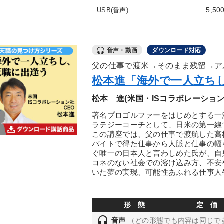
5,50
USB(音声)
音声・動画
ダウンロード対応
父の仕事で渡米→そのまま残留→ア
松本進「海外で一人立ちし
松本 進(米国・ISコラボレーション 
著名プロゴルファーをはじめとする一
ラテジーコーチとして、日米の第一線
この講座では、父の仕事で渡航した高
バイトで得た仕事から人脈と仕事の幅
ぐ唯一の日本人と言わしめた氏が、自
コネのない社会での溶け込み方、不安
いた夢の実現、可能性あふれる仕事人
形 態
定 価
headset
音声
（どの形態でも内容は同じで