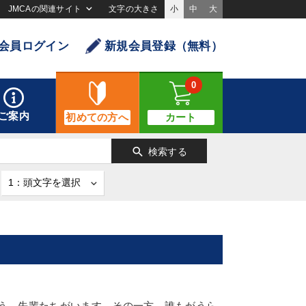
JMCAの関連サイト
文字の大きさ
小
中
大
会員ログイン
新規会員登録（無料）
0
ご案内
初めての方へ
カート
search
検索する
いう、先輩たちがいます。その一方、誰もがうら