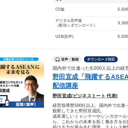
5,50
CD版
デジタル音声版
3,30
（配信＋ダウンロード）
5,50
USB(音声)
音声・動画
ダウンロード対応
国内外で出逢った6,000人以上の
野田宜成「飛躍するASE
配信講座
野田宜成(ビジネスミート 代表)
経営指導歴500社以上。国内外で出逢
観察してきた野田宣成氏。
成長著しいミャンマーやシンガポール
ら、これからの未来を拓く働き方を伝
続ける力が差を生む環境、ストレス耐