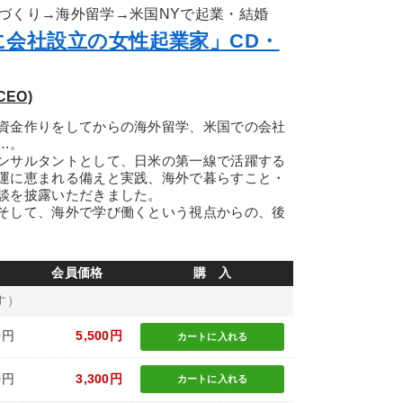
づくり→海外留学→米国NYで起業・結婚
に会社設立の女性起業家」CD・
EO)
資金作りをしてからの海外留学、米国での会社
…。
ンサルタントとして、日米の第一線で活躍する
運に恵まれる備えと実践、海外で暮らすこと・
談を披露いただきました。
そして、海外で学び働くという視点からの、後
会員価格
購 入
す）
0円
5,500円
カートに
入れる
0円
3,300円
カートに
入れる