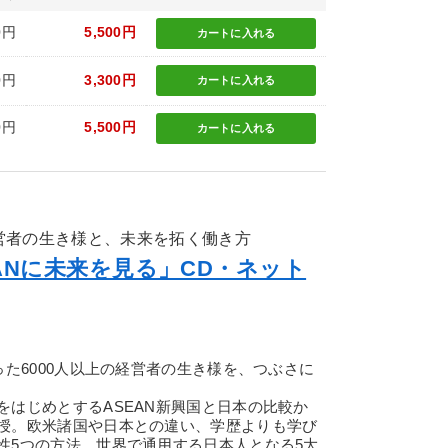
0円
5,500円
カートに
入れる
0円
3,300円
カートに
入れる
0円
5,500円
カートに
入れる
経営者の生き様と、未来を拓く働き方
ANに未来を見る」CD・ネット
った6000人以上の経営者の生き様を、つぶさに
をはじめとするASEAN新興国と日本の比較か
授。欧米諸国や日本との違い、学歴よりも学び
性5つの方法、世界で通用する日本人となる5大