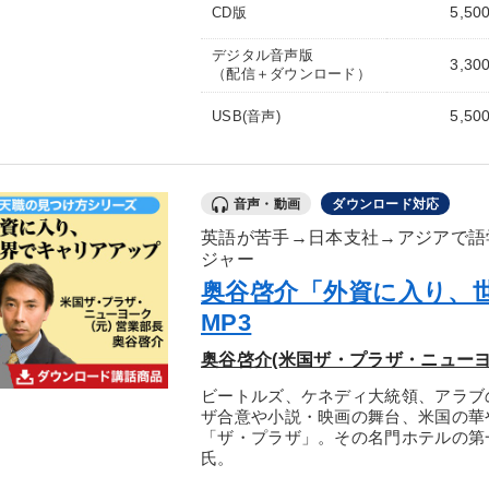
5,50
CD版
デジタル音声版
3,30
（配信＋ダウンロード）
5,50
USB(音声)
音声・動画
ダウンロード対応
英語が苦手→日本支社→アジアで語
ジャー
奥谷啓介「外資に入り、
MP3
奥谷啓介(米国ザ・プラザ・ニューヨ
ビートルズ、ケネディ大統領、アラブ
ザ合意や小説・映画の舞台、米国の華
「ザ・プラザ」。その名門ホテルの第
氏。