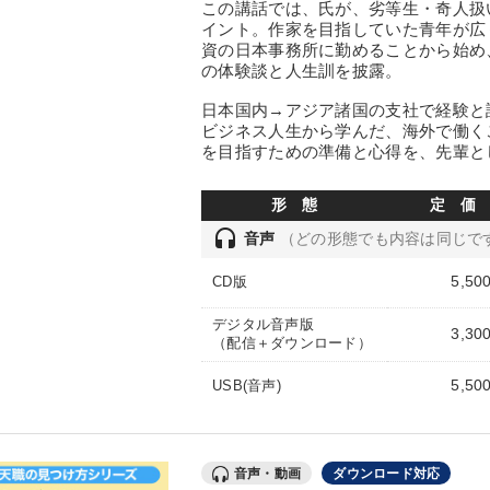
この講話では、氏が、劣等生・奇人扱
イント。作家を目指していた青年が広
資の日本事務所に勤めることから始め
の体験談と人生訓を披露。
日本国内→アジア諸国の支社で経験と
ビジネス人生から学んだ、海外で働く
を目指すための準備と心得を、先輩と
形 態
定 価
headset
音声
（どの形態でも内容は同じで
5,50
CD版
デジタル音声版
3,30
（配信＋ダウンロード）
5,50
USB(音声)
音声・動画
ダウンロード対応