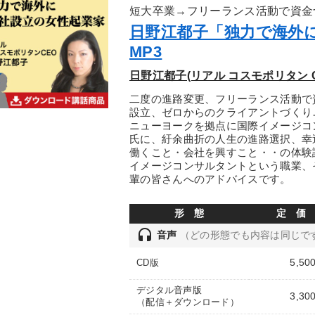
短大卒業→フリーランス活動で資金
日野江都子「独力で海外
MP3
日野江都子(リアル コスモポリタン C
二度の進路変更、フリーランス活動で
設立、ゼロからのクライアントづくり
ニューヨークを拠点に国際イメージコ
氏に、紆余曲折の人生の進路選択、幸
働くこと・会社を興すこと・・の体験
イメージコンサルタントという職業、
輩の皆さんへのアドバイスです。
形 態
定 価
headset
音声
（どの形態でも内容は同じで
5,50
CD版
デジタル音声版
3,30
（配信＋ダウンロード）