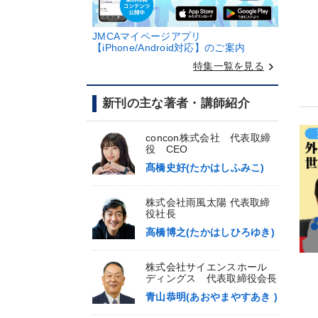
JMCAマイページアプリ
【iPhone/Android対応】のご案内
keyboard_arrow_right
特集一覧を見る
新刊の主な著者・講師紹介
concon株式会社 代表取締
役 CEO
髙橋史好(たかはしふみこ)
株式会社雨風太陽 代表取締
役社長
高橋博之(たかはしひろゆき)
株式会社サイエンスホール
ディングス 代表取締役会長
青山恭明(あおやまやすあき )