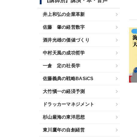
【講師別】講演・本・音声
井上和弘の企業革新
佐藤 肇の経営数字
酒井光雄の価値づくり
中村天風の成功哲学
一倉 定の社長学
佐藤義典の戦略BASiCS
大竹愼一の経済予測
ドラッカーマネジメント
杉山厳海の東洋思想
東川鷹年の自創経営