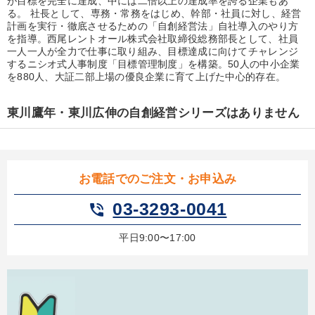
が目標を完全に達成、中には二倍以上の達成率を誇る企業もあ
優秀各社の智恵と戦略
事業家のロマンと経営
る。 社長として、専務・常務をはじめ、幹部・社員に対し、経営
計画を実行・徹底させるための「自創経営法」自社導入のやり方
若手異才経営者の発想
専門家のアドバイス
を指導。西尾レントオール株式会社取締役総務部長として、社員
一人一人が全力で仕事に取り組み、目標達成に向けてチャレンジ
するニシオ式人事制度「目標管理制度」を構築。50人の中小企業
リーダーの器量を学ぶ
を880人、大証二部上場の優良企業に育て上げた中心的存在。
テーマ
東川鷹年・東川広伸の自創経営シリーズはありません
147回春季大会
お電話でのご注文・お申込み
2026年夏季全国経営者セミナー収録講演ＣＤ・講演ＤＶＤ・デジ
タル版（音声／動画ストリーミング・ダウンロード）
03-3293-0041
phone_in_talk
【最新刊】精神科医・和田秀樹の「老いない力」＋健康な社長と
会社をつくる厳選講話
平日9:00〜17:00
仕事のスキルと人間力を高める知恵を身につける
2025年春季全国経営者セミナー収録講演ＣＤ・講演ＤＶＤ・デジ
タル版（音声／動画ストリーミング・ダウンロード）