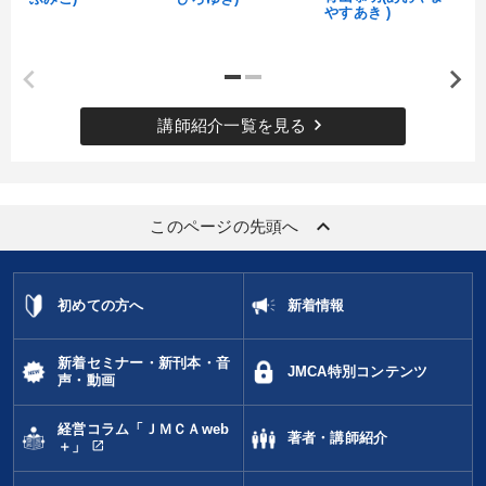
経営音声・動画を探す
ondemand_video
refresh
更新する
やすあき )
全国経営者セミナー収録物以外の経営教材（全761タイトル）からお探
しいただけます
カテゴリー
keyboard_arrow_right
講師紹介一覧を見る
《強い財務を実践する経営者》講話４選
「儲けの本質」を突く
売上直結の営業力や販売力を獲得する
keyboard_arrow_up
このページの先頭へ
企業戦略に学ぶ
初めての方へ
新着情報
経営者のための《音声・動画で学ぶ》講演シリーズ
最新トレンドと時代の潮流を押さえる
新着セミナー・新刊本・音
JMCA特別コンテンツ
声・動画
【2026年7月】音声・映像ご案内商品
経営コラム「ＪＭＣＡweb
著者・講師紹介
open_in_new
＋」
会社のパフォーマンスを高める講話