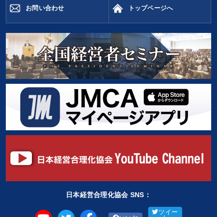
2025年春季全国経営者セミナー収録講演ＣＤ・講演ＤＶＤ・デジ
お問い合わせ
トップページへ
タル版（音声／動画ストリーミング・ダウンロード）
2026年夏季全国経営者セミナー収録講演ＣＤ・講演ＤＶＤ・デジ
タル版（音声／動画ストリーミング・ダウンロード）
経済・景気・相場予測
成功哲学・人間学
目的別
社長の姿勢を学びたい
新事業・新商品づくり
財務・数字力の向上
経営体系を学びたい
販売力を強化したい
リーダーの魅力向上
キーワード
日本経営合理化協会 SNS：
ツイー
M&A
DX
女性経営者
通信販売
SDGs