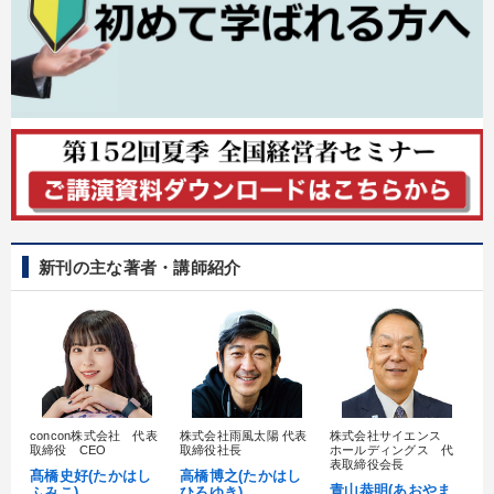
最新技術・トレンド
業種
製造業
卸売・小売・飲食業
建設・不動産業
IT・サービス・金融業
コンサルタント
専門家
キーワード
新刊の主な著者・講師紹介
心を磨く
上場企業
企業文化
企業成長
労務問題・リスク対策
モチベーション
※「更新」を押すと「テーマ」「キーワード」を更新いただけます。
concon株式会社 代表
株式会社雨風太陽 代表
株式会社サイエンス
髙
取締役 CEO
取締役社長
ホールディングス 代
村
表取締役会長
髙橋史好(たかはし
高橋博之(たかはし
し
青山恭明(あおやま
ふみこ)
ひろゆき)