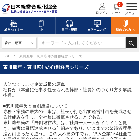
menu
0
ログイン
カート
メニュー
キーワードを入力して探す
edit
経営
セミナー
本
音声・動画
eラーニング
初めての方
へ
search
デジタル版対応のみ検索結果に表示する
TOP
東川鷹年・東川広伸の自創経営シリーズ
東川鷹年・東川広伸の自創経営シリーズ
search
上記の条件で検索
人財づくりこそ企業成長の原点
社長が《本当に仕事を任せられる幹部・社員》のつくり方を解説
講演収録物を探す
mic
refresh
更新する
指導。
全国経営者セミナー講演収録物（全1315タイトル）からお探しいただけ
■東川鷹年氏と自創経営について
ます
専務・常務の最大の仕事は、社長が打ち出す経営計画を完成させ
る仕組みを作り、全社員に徹底させることである。
東川鷹年氏の「自創経営法」は、社員一人一人がイキイキと働
カテゴリー
き、確実に目標達成させる仕組みであり、いままでの業績管理手
法とはまったく違う。 この大不況の中でも、導入企業154社全て