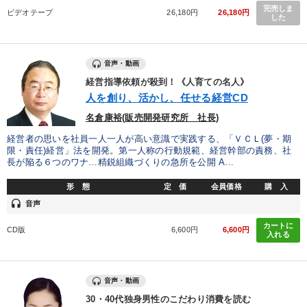
完売しま
ビデオテープ
26,180円
26,180円
業種
した
製造業
卸売・小売・飲食業
建設・不動産業
音声・動画
経営指導依頼が殺到！《人育ての名人》
IT・サービス・金融業
コンサルタント
専門家
人を創り、活かし、任せる経営CD
名倉康裕(販売開発研究所 社長)
キーワード
経営者の思いを社員一人一人が高い意識で実践する、「ＶＣＬ(夢・期
限・責任)経営」法を開発。第一人称の行動規範、経営幹部の責務、社
長が陥る６つのワナ…精鋭組織づくりの急所を公開 A...
井上和弘
広報・PR
交渉
資産保全
トレンド
形 態
定 価
会員価格
購 入
プロ経営者
headset
音声
カートに
※「更新」を押すと「テーマ」「キーワード」を更新いただけます。
CD版
6,600円
6,600円
入れる
経営音声・動画を探す
ondemand_video
refresh
更新する
音声・動画
全国経営者セミナー収録物以外の経営教材（全762タイトル）からお探
30・40代独身男性のこだわり消費を読む
しいただけます