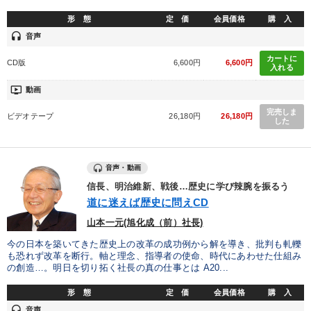
形 態
定 価
会員価格
購 入
組織と人を動かすマネジメント力を磨く
headset
音声
カートに
CD版
6,600円
6,600円
目的別
入れる
ondemand_video
動画
販売力を強化したい
社長の姿勢を学びたい
完売しま
ビデオテープ
26,180円
26,180円
した
経営体系を学びたい
リーダーの魅力向上
財務・数字力の向上
社員研修を行いたい
音声・動画
信長、明治維新、戦後…歴史に学び辣腕を振るう
道に迷えば歴史に問えCD
キーワード
山本一元(旭化成（前）社長)
今の日本を築いてきた歴史上の改革の成功例から解を導き、批判も軋轢
コミュニケーション
後継者
ビジネスモデル
営業
も恐れず改革を断行。軸と理念、指導者の使命、時代にあわせた仕組み
の創造…。明日を切り拓く社長の真の仕事とは A20...
ランチェスター戦略
対談・座談会
形 態
定 価
会員価格
購 入
headset
音声