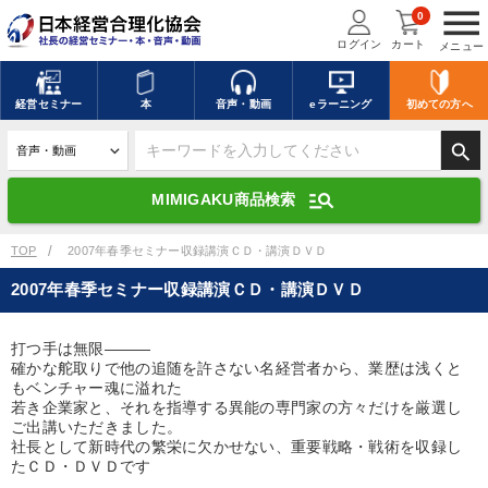
menu
0
ログイン
カート
メニュー
キーワードを入力して探す
edit
経営
セミナー
本
音声・動画
eラーニング
初めての方
へ
search
デジタル版対応のみ検索結果に表示する
manage_search
MIMIGAKU商品検索
search
上記の条件で検索
TOP
2007年春季セミナー収録講演ＣＤ・講演ＤＶＤ
2007年春季セミナー収録講演ＣＤ・講演ＤＶＤ
講演収録物を探す
mic
refresh
更新する
打つ手は無限―――
確かな舵取りで他の追随を許さない名経営者から、業歴は浅くと
全国経営者セミナー講演収録物（全1315タイトル）からお探しいただけ
ます
もベンチャー魂に溢れた
若き企業家と、それを指導する異能の専門家の方々だけを厳選し
ご出講いただきました。
カテゴリー
社長として新時代の繁栄に欠かせない、重要戦略・戦術を収録し
たＣＤ・ＤＶＤです