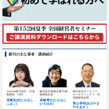
新刊の主な著者・講師紹介
concon株式会社 代表
株式会社雨風太陽 代表
株式会社サイエンス
髙
取締役 CEO
取締役社長
ホールディングス 代
村
表取締役会長
髙橋史好(たかはし
高橋博之(たかはし
し
青山恭明(あおやま
ふみこ)
ひろゆき)
やすあき )