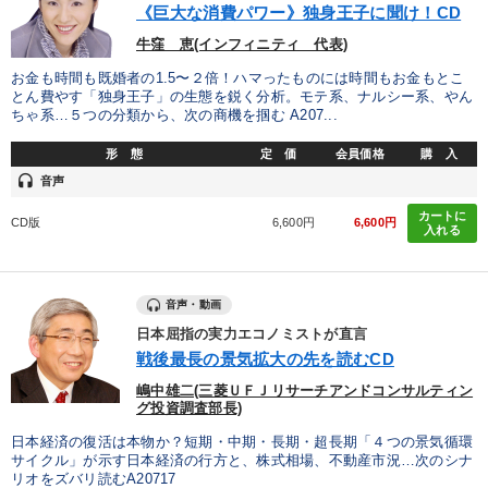
《巨大な消費パワー》独身王子に聞け！CD
牛窪 恵(インフィニティ 代表)
カテゴリー
お金も時間も既婚者の1.5〜２倍！ハマったものには時間もお金もとこ
とん費やす「独身王子」の生態を鋭く分析。モテ系、ナルシー系、やん
全国経営者セミナー収録〈売れ筋・人気〉音声＆動画20選
ちゃ系…５つの分類から、次の商機を掴む A207...
形 態
定 価
会員価格
購 入
全国経営者セミナー収録〈売れ筋・人気ランキング〉＆新刊・好
評講話
headset
音声
2025年春季全国経営者セミナー収録講演ＣＤ・講演ＤＶＤ・デジ
カートに
CD版
6,600円
6,600円
タル版（音声／動画ストリーミング・ダウンロード）
入れる
2025年夏季全国経営者セミナー収録講演ＣＤ・講演ＤＶＤ・デジ
タル版（音声／動画ストリーミング・ダウンロード）
音声・動画
日本屈指の実力エコノミストが直言
経済・景気・相場予測
社員が自律的に動き出す組織づくり
戦後最長の景気拡大の先を読むCD
マーケティング
《強い財務を実践する経営者》講話４選
嶋中雄二(三菱ＵＦＪリサーチアンドコンサルティン
グ投資調査部長)
【6月】音声・映像
【4月】音声・映像
日本経済の復活は本物か？短期・中期・長期・超長期「４つの景気循環
サイクル」が示す日本経済の行方と、株式相場、不動産市況…次のシナ
最新刊・戦略参謀ChatGPT実戦法と中小企業のDXと講話ご案内
リオをズバリ読むA20717