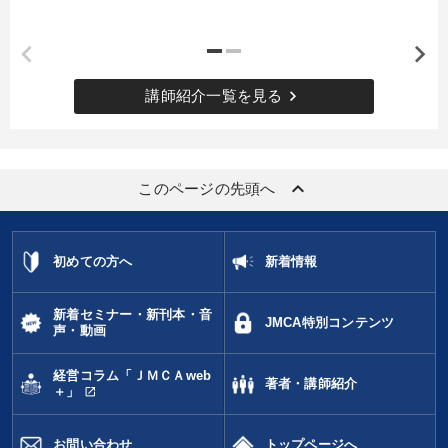
keyboard_arrow_right
講師紹介一覧を見る
keyboard_arrow_up
このページの先頭へ
初めての方へ
新着情報
新着セミナー・新刊本・音
JMCA特別コンテンツ
声・動画
経営コラム「ＪＭＣＡweb
著者・講師紹介
open_in_new
＋」
お問い合わせ
トップページへ