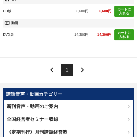
※「更新」を押すと「カテゴリー」「目的別」「キーワード」を更新いただけます。
カートに
CD版
6,600円
6,600円
入れる
タグから探す
local_offer
refresh
更新する
ondemand_video
動画
すべての音声・動画（全2077タイトル）からお探しいただけます
カートに
DVD版
14,300円
14,300円
入れる
タグ・キーワード
プロ経営者
多様性・ダイバーシティ
経済予測
教育
keyboard_arrow_left
keyboard_arrow_right
1
スポーツ関係
モチベーション
企業文化
デジタルマーケティング
コミュニケーション
推薦
講話音声・動画カテゴリー
聞き手・作間信司
人事戦略
マネジメント
新刊音声・動画のご案内
リベラルアーツ
稲盛和夫
DX
マーケティング
全国経営者セミナー収録
通信販売
資産運用
株式投資
テレビ・ネットで話題
《定期刊行》月刊講話経営塾