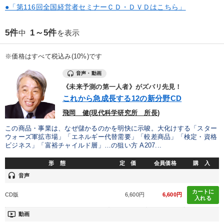
優秀各社の智恵と戦略
事業家のロマンと経営
●「第116回全国経営者セミナーＣＤ・ＤＶＤはこちら」
若手異才経営者の発想
専門家のアドバイス
5件
1～5件
中
を表示
リーダーの器量を学ぶ
※価格はすべて税込み(10%)です
音声・動画
テーマ
《未来予測の第一人者》がズバリ先見！
これから急成長する12の新分野CD
社員が自律的に動き出す組織づくり
企業戦略に学ぶ
飛岡 健(現代科学研究所 所長)
2026年春季全国経営者セミナー収録講演ＣＤ・講演ＤＶＤ・デジ
この商品・事業は、なぜ儲かるのかを明快に示唆。大化けする「スター
タル版（音声／動画ストリーミング・ダウンロード）
ウォーズ軍拡市場」「エネルギー代替需要」「較差商品」「検定・資格
ビジネス」「富裕チャイルド層」…の狙い方 A207...
【12月】音声・映像
形 態
定 価
会員価格
購 入
headset
音声
【最新刊】時代を超える経営150の言葉＋社長のスピーチ・話材
集２タイトル
カートに
CD版
6,600円
6,600円
入れる
147回春季大会
ondemand_video
動画