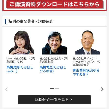
新刊の主な著者・講師紹介
concon株式会社 代表
株式会社雨風太陽 代表
株式会社サイエンス
髙
取締役 CEO
取締役社長
ホールディングス 代
村
表取締役会長
髙橋史好(たかはし
高橋博之(たかはし
し
青山恭明(あおやま
ふみこ)
ひろゆき)
やすあき )
keyboard_arrow_right
講師紹介一覧を見る