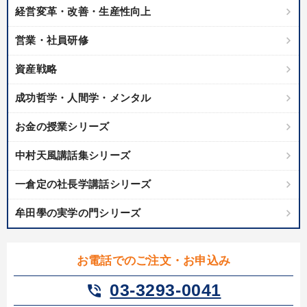
経営変革・改善・生産性向上
カテゴリー
営業・社員研修
全国経営者セミナー収録〈売れ筋・人気〉音声＆動画20選
資産戦略
【5月】音声・映像
成功哲学・人間学・メンタル
2025年春季全国経営者セミナー収録講演ＣＤ・講演ＤＶＤ・デジ
お金の授業シリーズ
タル版（音声／動画ストリーミング・ダウンロード）
中村天風講話集シリーズ
音声と動画で学ぶ
一倉定の社長学講話シリーズ
経営者のための《音声・動画で学ぶ》講演シリーズ
牟田學の実学の門シリーズ
全国経営者セミナー収録〈売れ筋・人気ランキング〉＆新刊・好
評講話
147回春季大会
【2026年7月】音声・映像ご案内商品
お電話でのご注文・お申込み
売上直結の営業力や販売力を獲得する
企業戦略に学ぶ
03-3293-0041
phone_in_talk