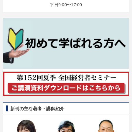
2025年夏季全国経営者セミナー収録講演ＣＤ・講演ＤＶＤ・デジ
平日9:00〜17:00
タル版（音声／動画ストリーミング・ダウンロード）
組織と人を動かすマネジメント力を磨く
目的別
財務・数字力の向上
新事業・新商品づくり
社長の姿勢を学びたい
組織を強化したい
発想力を磨きたい
業績を伸ばしたい
キーワード
新刊の主な著者・講師紹介
心を磨く
対談・座談会
デザイン
モノづくり
地方企業の勝ち方
ドラッカー