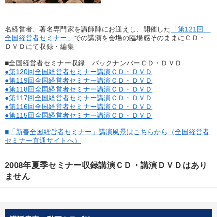
優秀各社の智恵と戦略
事業家のロマンと経営
若手異才経営者の発想
専門家のアドバイス
名経営者、著名専門家を講師陣にお迎えし、開催した
「第121回
全国経営者セミナー」
での講演を会場の臨場感そのままにＣＤ・
ＤＶＤにて収録・編集
リーダーの器量を学ぶ
■全国経営者セミナー収録 バックナンバーＣＤ・ＤＶＤ
●第120回全国経営者セミナー講演ＣＤ・ＤＶＤ
テーマ
●第119回全国経営者セミナー講演ＣＤ・ＤＶＤ
●第118回全国経営者セミナー講演ＣＤ・ＤＶＤ
●第117回全国経営者セミナー講演ＣＤ・ＤＶＤ
【4月】音声・映像
数字・税務・決算書
●第116回全国経営者セミナー講演ＣＤ・ＤＶＤ
●第115回全国経営者セミナー講演ＣＤ・ＤＶＤ
【2月】音声・映像
■「新春全国経営者セミナー」講演風景はこちらから（全国経営者
セミナー直通サイトへ）
経営者のための《音声・動画で学ぶ》講演シリーズ
2008年夏季セミナー収録講演ＣＤ・講演ＤＶＤはあり
【12月】音声・映像
ません
2025年春季全国経営者セミナー収録講演ＣＤ・講演ＤＶＤ・デジ
タル版（音声／動画ストリーミング・ダウンロード）