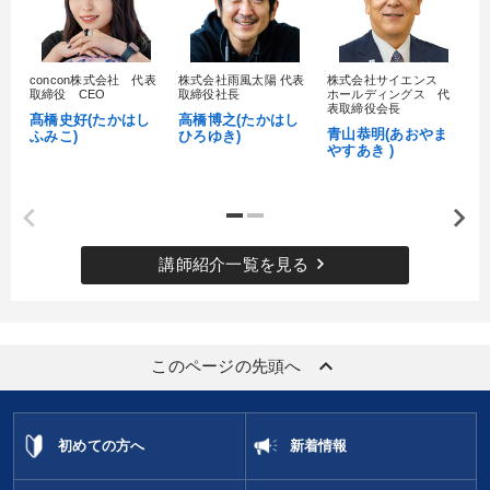
※「更新」を押すと「カテゴリー」「目的別」「キーワード」を更新いただけます。
concon株式会社 代表
株式会社雨風太陽 代表
株式会社サイエンス
髙
取締役 CEO
取締役社長
ホールディングス 代
タグから探す
local_offer
refresh
更新する
村
表取締役会長
髙橋史好(たかはし
高橋博之(たかはし
し
青山恭明(あおやま
ふみこ)
ひろゆき)
すべての音声・動画（全2076タイトル）からお探しいただけます
やすあき )
タグ・キーワード
未来先見
不動産投資
入門篇
プロ経営者
keyboard_arrow_right
講師紹介一覧を見る
FCビジネス
女性経営者
経営計画
インフレ対策・値上げ
健康・ウェルビーイング
一倉定
keyboard_arrow_up
このページの先頭へ
リピート
ベンチャー
銀行交渉
多角化・新規事業
大竹愼一
株式投資
異発想
成功哲学
井上和弘
初めての方へ
新着情報
ドラッカー
SNS活用
イノベーション
営業