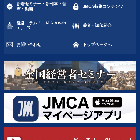
新着セミナー・新刊本・音
JMCA特別コンテンツ
声・動画
多様性・ダイバーシティ
経営コラム「ＪＭＣＡweb
著者・講師紹介
open_in_new
＋」
※「更新」を押すと「タグ・キーワード」を更新いただけます。
お問い合わせ
トップページへ