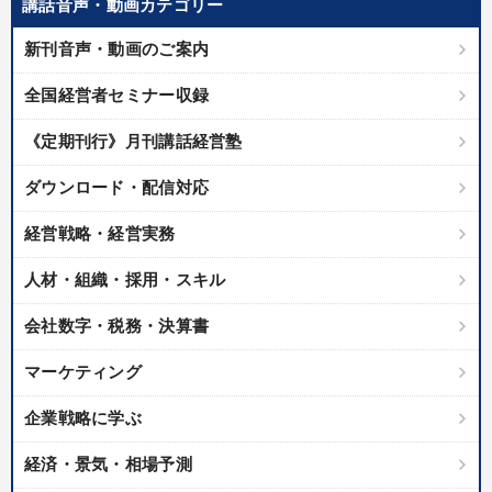
講話音声・動画カテゴリー
業種
新刊音声・動画のご案内
製造業
卸売・小売・飲食業
建設・不動産業
全国経営者セミナー収録
IT・サービス・金融業
コンサルタント
専門家
《定期刊行》月刊講話経営塾
キーワード
ダウンロード・配信対応
経営戦略・経営実務
労務問題・リスク対策
広報・PR
繁盛
トレンド
人材・組織・採用・スキル
企業文化
資産運用
会社数字・税務・決算書
※「更新」を押すと「テーマ」「キーワード」を更新いただけます。
マーケティング
経営音声・動画を探す
ondemand_video
企業戦略に学ぶ
refresh
更新する
全国経営者セミナー収録物以外の経営教材（全761タイトル）からお探
経済・景気・相場予測
しいただけます