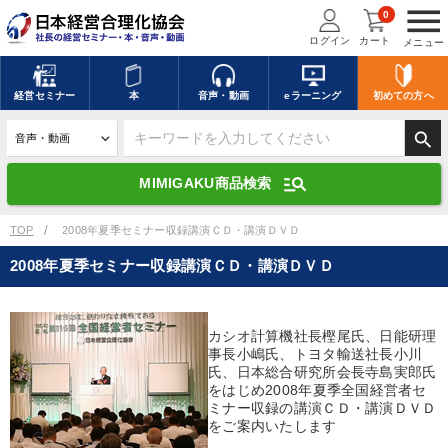
menu
0
ログイン
カート
メニュー
キーワードを入力して探す
edit
経営
セミナー
本
音声・動画
eラーニング
初めての方
へ
search
デジタル版対応のみ検索結果に表示する
manage_search
MIMIGAKU商品検索
search
上記の条件で検索
TOP
2008年夏季セミナー収録講演ＣＤ・講演ＤＶＤ
2008年夏季セミナー収録講演ＣＤ・講演ＤＶＤ
講演収録物を探す
mic
refresh
更新する
カシオ計算機社長樫尾氏、日能研理
全国経営者セミナー講演収録物（全1315タイトル）からお探しいただけ
事長小嶋氏、トヨタ輸送社長小川
ます
氏、日本総合研究所会長寺島実郎氏
をはじめ2008年夏季全国経営者セ
カテゴリー
ミナー収録の講演ＣＤ・講演ＤＶＤ
をご案内いたします