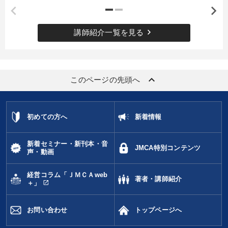
keyboard_arrow_right
講師紹介一覧を見る
keyboard_arrow_up
このページの先頭へ
初めての方へ
新着情報
新着セミナー・新刊本・音
JMCA特別コンテンツ
声・動画
経営コラム「ＪＭＣＡweb
著者・講師紹介
open_in_new
＋」
お問い合わせ
トップページへ