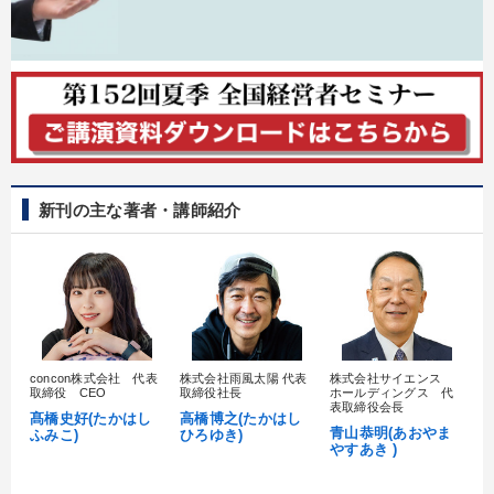
新刊の主な著者・講師紹介
concon株式会社 代表
株式会社雨風太陽 代表
株式会社サイエンス
髙
取締役 CEO
取締役社長
ホールディングス 代
村
表取締役会長
髙橋史好(たかはし
高橋博之(たかはし
し
青山恭明(あおやま
ふみこ)
ひろゆき)
やすあき )