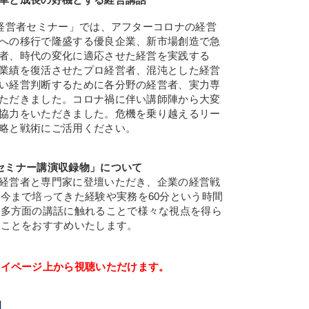
国経営者セミナー」では、アフターコロナの経営
への移行で隆盛する優良企業、新市場創造で急
者、時代の変化に適応させた経営を実践する
業績を復活させたプロ経営者、混沌とした経営
い経営判断するために各分野の経営者、実力専
ただきました。コロナ禍に伴い講師陣から大変
協力をいただきました。危機を乗り越えるリー
略と戦術にご活用ください。
セミナー講演収録物」について
経営者と専門家に登壇いただき、企業の経営戦
今まで培ってきた経験や実務を60分という時間
て多方面の講話に触れることで様々な視点を得ら
くことをおすすめいたします。
マイページ上から視聴いただけます。
】