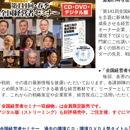
「第141回全
を主題に新体制
成長させる経営
オーナー企業、
環境下で誤りな
門家にご出講い
多くの頒布のご
ダーの先見、戦
●「全国経営者
毎回、各界の
や戦術、その道の最新情報を披露いただいております。各講師陣の
まとめ聞き学ぶことができる最適な経営教材です。リーダーとし
ます。これからの戦略策定や企業変革、経営視点にご活用いただ
「全国経営者セミナー収録物」は会員限定販売です。
デジタル版（ストリーミング）も好評発売中。ご注文後、すぐに
【全国経営者セミナー 過去の講演ＣＤ・講演ＤＶＤ人気タイトル