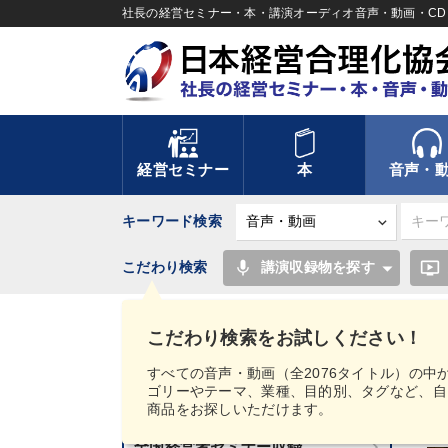
社長の経営セミナー・本・講演オーディオ音声・動画・CD＆
経営セミナー
本
音声・
キーワード検索
mic
ondemand_video
こだわり検索
講演収録物を探す
TOP
2021年春季セミナー収録講演ＣＤ・講演Ｄ
こだわり検索をお試しください！
講話音声・動画カテゴリー
すべての音声・動画（全2076タイトル）の中
ゴリーやテーマ、業種、目的別、タグなど、自
新刊音声・動画のご案内
商品をお探しいただけます。
全国経営者セミナー収録