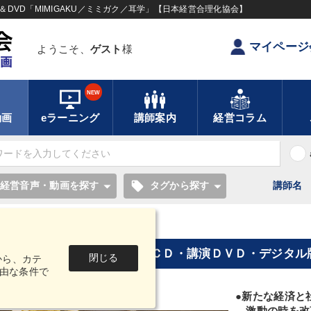
DVD「MIMIGAKU／ミミガク／耳学」【日本経営合理化協会】
マイページ
ようこそ、
ゲスト
様
NEW
動画
eラーニング
講師案内
経営コラム
local_offer
経営音声・動画を探す
タグから探す
講師名
ＶＤ・デジタル版（ストリーミング）
2021年春季セミナー収録講演ＣＤ・講演ＤＶＤ・デジタ
閉じる
から、カテ
由な条件で
●新たな経済と
激動の時を改