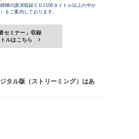
陣の講演収録ＣＤ2100タイトル以上の中か
グ）をご案内しております。
者セミナー」収録
keyboard_arrow_right
イトルはこちら
デジタル版（ストリーミング）はあ