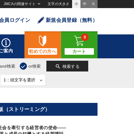
JMCAの関連サイト
文字の大きさ
小
中
大
会員ログイン
新規会員登録（無料）
0
ご案内
初めての方へ
カート
search
and検索
or検索
検索する
ル版（ストリーミング）
社会を牽引する経営者の使命――
革と成長の好機とする経営講話