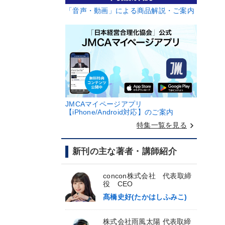
「音声・動画」による商品解説・ご案内
JMCAマイページアプリ
【iPhone/Android対応】のご案内
keyboard_arrow_right
特集一覧を見る
新刊の主な著者・講師紹介
concon株式会社 代表取締
役 CEO
髙橋史好(たかはしふみこ)
株式会社雨風太陽 代表取締