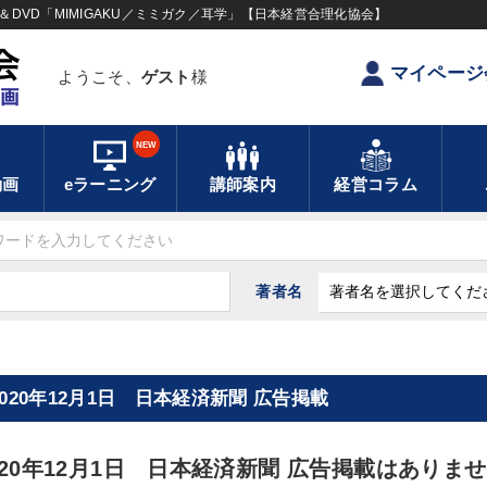
DVD「MIMIGAKU／ミミガク／耳学」【日本経営合理化協会】
マイページ
ようこそ、
ゲスト
様
NEW
動画
eラーニング
講師案内
経営コラム
著者名
2020年12月1日 日本経済新聞 広告掲載
020年12月1日 日本経済新聞 広告掲載はありま