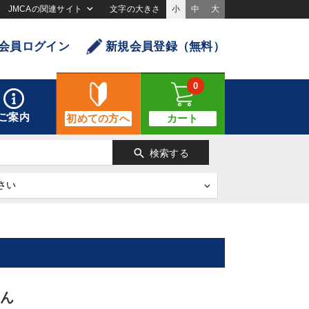
JMCAの関連サイト
文字の大きさ
小
中
大
会員ログイン
新規会員登録（無料）
0
ご案内
初めての方へ
カート
search
検索する
せん