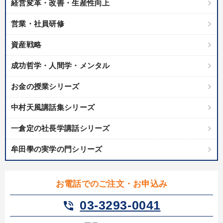
経営変革・改善・生産性向上
製造業
卸売・小売・飲食業
建設・不動産業
営業・社員研修
IT・サービス・金融業
コンサルタント
専門家
資産戦略
キーワード
成功哲学・人間学・メンタル
お金の授業シリーズ
創業者
採用
繁盛
未来先見
中村天風講話集シリーズ
デジタルマーケティング
デザイン
一倉定の社長学講話シリーズ
※「更新」を押すと「テーマ」「キーワード」を更新いただけます。
牟田學の実学の門シリーズ
経営音声・動画を探す
ondemand_video
refresh
更新する
お電話でのご注文・お申込み
全国経営者セミナー収録物以外の経営教材（全761タイトル）からお探
しいただけます
03-3293-0041
phone_in_talk
カテゴリー