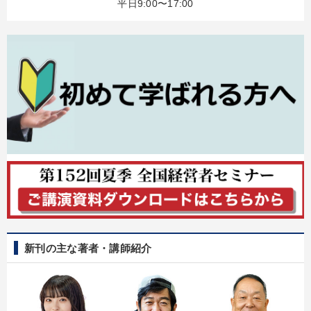
平日9:00〜17:00
歴史・古典に学ぶ実務講話
【最新刊】時代を超える経営150の言葉＋社長のスピーチ・話材
集２タイトル
【5月】音声・映像
井上和弘の財務力UP
147回春季大会
数字・税務・決算書
組織・採用・スキル
改善・生産性向上
【1月】音声・映像
「儲けの本質」を突く
【4月】音声・映像
大竹愼一書籍
目的別
新刊の主な著者・講師紹介
リーダーの魅力向上
業績を伸ばしたい
社長の姿勢を学びたい
発想力を磨きたい