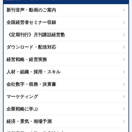
優秀各社の智恵と戦略
事業家のロマンと経営
新刊音声・動画のご案内
若手異才経営者の発想
専門家のアドバイス
全国経営者セミナー収録
リーダーの器量を学ぶ
《定期刊行》月刊講話経営塾
テーマ
ダウンロード・配信対応
経営戦略・経営実務
音声と動画で学ぶ
人材・組織・採用・スキル
2025年夏季全国経営者セミナー収録講演ＣＤ・講演ＤＶＤ・デジ
タル版（音声／動画ストリーミング・ダウンロード）
会社数字・税務・決算書
経営戦略・経営実務
マーケティング
マーケティング
売上直結の営業力や販売力を獲得する
企業戦略に学ぶ
企業戦略に学ぶ
経済・景気・相場予測
業種