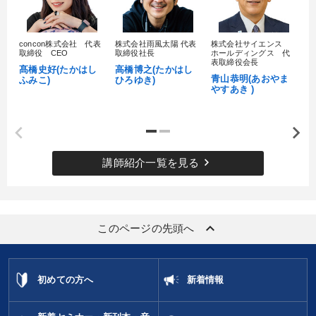
財務・数字力の向上
パフォーマンス向上
concon株式会社 代表
株式会社雨風太陽 代表
株式会社サイエンス
髙
取締役 CEO
取締役社長
ホールディングス 代
村
キーワード
表取締役会長
髙橋史好(たかはし
高橋博之(たかはし
し
青山恭明(あおやま
ふみこ)
ひろゆき)
やすあき )
DX
通信販売
理念・パーパス
早分かり
リーダーシップ
ブランディング
keyboard_arrow_right
講師紹介一覧を見る
※「更新」を押すと「カテゴリー」「目的別」「キーワード」を更新いただけます。
タグから探す
local_offer
refresh
更新する
keyboard_arrow_up
このページの先頭へ
すべての音声・動画（全2076タイトル）からお探しいただけます
タグ・キーワード
初めての方へ
新着情報
通信販売
創業者
経営計画
通販