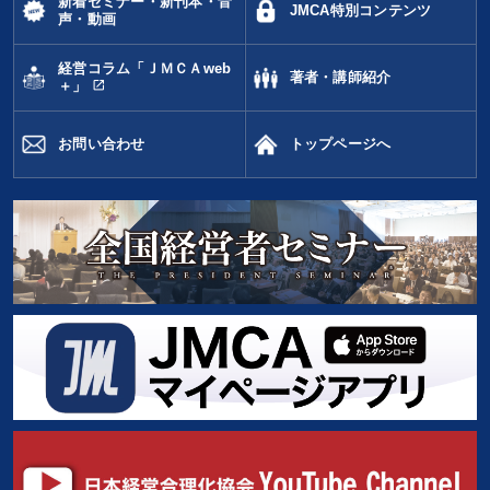
新着セミナー・新刊本・音
JMCA特別コンテンツ
声・動画
デジタルマーケティング
早分かり
入門篇
資産運用
経営コラム「ＪＭＣＡweb
著者・講師紹介
ブランディング
リピート
インフレ対策・値上げ
open_in_new
＋」
デザイン
女性経営者
中小企業
企業文化
MBA
お問い合わせ
トップページへ
対談・座談会
上場企業
モチベーション
政治家
AI
海外の成功事例
生産性向上
企業成長
※「更新」を押すと「タグ・キーワード」を更新いただけます。