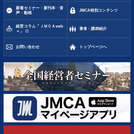
すべての音声・動画（全2077タイトル）からお探しいただけます
新着セミナー・新刊本・音
JMCA特別コンテンツ
声・動画
タグ・キーワード
経営コラム「ＪＭＣＡweb
著者・講師紹介
open_in_new
＋」
お金の授業
多様性・ダイバーシティ
いい会社
お問い合わせ
トップページへ
経営計画
マーケティング
営業力強化
マネジメント
稲盛和夫
会長
株式投資
IT・デジタル活用
未来先見
ブランディング
労務問題・リスク対策
不動産投資
地方企業の勝ち方
中小企業
心を磨く
SDGs
コミュニケーション
上場企業
AI
ドラッカー
節税
※「更新」を押すと「タグ・キーワード」を更新いただけます。