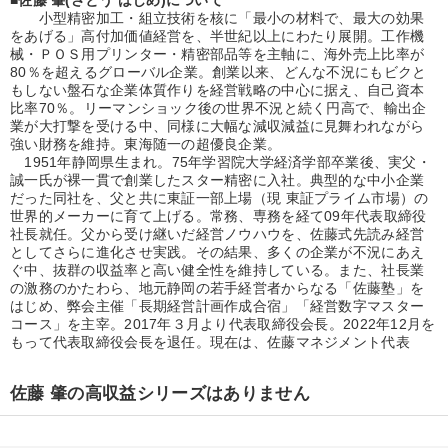
優秀各社の智恵と戦略
事業家のロマンと経営
小型精密加工・組立技術を核に「最小の材料で、最大の効果
をあげる」高付加価値経営を、半世紀以上にわたり展開。工作機
械・ＰＯＳ用プリンター・精密部品等を主軸に、海外売上比率が
若手異才経営者の発想
専門家のアドバイス
80％を超えるグローバル企業。創業以来、どんな不況にもビクと
もしない盤石な企業体質作りを経営戦略の中心に据え、自己資本
リーダーの器量を学ぶ
比率70％。リーマンショック後の世界不況と続く円高で、輸出企
業が大打撃を受ける中、同様に大幅な減収減益に見舞われながら
強い財務を維持。東海随一の超優良企業。
テーマ
1951年静岡県生まれ。75年学習院大学経済学部卒業後、実父・
誠一氏が裸一貫で創業したスター精密に入社。典型的な中小企業
だった同社を、父と共に東証一部上場（現 東証プライム市場）の
営業・社員研修
改善・生産性向上
世界的メーカーに育て上げる。常務、専務を経て09年代表取締役
社長就任。父から受け継いだ経営ノウハウを、佐藤式先読み経営
としてさらに進化させ実践。その結果、多くの企業が不況にあえ
組織と人を動かすマネジメント力を磨く
ぐ中、抜群の収益率と高い健全性を維持している。また、社長業
の激務のかたわら、地元静岡の若手経営者からなる「佐藤塾」を
最新トレンドと時代の潮流を押さえる
はじめ、弊会主催「長期経営計画作成合宿」「経営数字マスター
コース」を主宰。2017年３月より代表取締役会長。2022年12月を
もって代表取締役会長を退任。現在は、佐藤マネジメント代表
仕事のスキルと人間力を高める知恵を身につける
経営戦略・経営実務
佐藤 肇の高収益シリーズはありません
業種