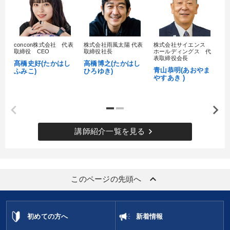
目的別
組織を強化したい
社長の姿勢を学びたい
concon株式会社 代表
株式会社雨風太陽 代表
株式会社サイエンス
髙
取締役 CEO
取締役社長
ホールディングス 代
村
表取締役会長
髙橋史好(たかはし
高橋博之(たかはし
販売力を強化したい
リーダーの魅力向上
し
青山恭明(あおやま
ふみこ)
ひろゆき)
やすあき )
発想力を磨きたい
社員研修を行いたい
キーワード
keyboard_arrow_right
講師紹介一覧を見る
政治家
仕組み
賃金制度
コミュニケーション
上場企業
後継者
keyboard_arrow_up
このページの先頭へ
※「更新」を押すと「カテゴリー」「目的別」「キーワード」を更新いただけます。
初めての方へ
新着情報
タグから探す
local_offer
refresh
更新する