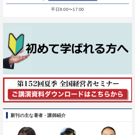
カテゴリー
平日9:00〜17:00
会社のパフォーマンスを高める講話
資産戦略
最新技術・トレンド
148回夏季大会
仕事のスキルと人間力を高める知恵を身につける
オーナー社長の「現場力の経営」＋現場の「儲ける力」をさらに
高める教材２選
最新トレンドと時代の潮流を押さえる
経済・景気・相場予測
全国経営者セミナー収録〈売れ筋・人気ランキング〉＆新刊・好
評講話
大竹愼一書籍
企業戦略に学ぶ
新刊の主な著者・講師紹介
2026年春季全国経営者セミナー収録講演ＣＤ・講演ＤＶＤ・デジ
タル版（音声／動画ストリーミング・ダウンロード）