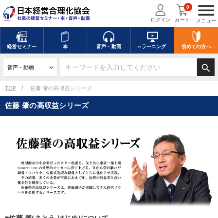
menu
0
ログイン
カート
メニュー
キーワードを入力して探す
edit
経営
セミナー
本
音声・動画
eラーニング
初めての方
へ
search
デジタル版対応のみ検索結果に表示する
TOP
佐藤 肇の高収益シリーズ
佐藤 肇の高収益シリーズ
search
上記の条件で検索
講演収録物を探す
mic
refresh
更新する
全国経営者セミナー講演収録物（全1315タイトル）からお探しいただけ
ます
カテゴリー
■佐藤 肇(さとう はじめ)について