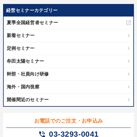
経営セミナーカテゴリー
製造業
卸売・小売・飲食業
建設・不動産業
夏季全国経営者セミナー
IT・サービス・金融業
コンサルタント
専門家
新着セミナー
定例セミナー
キーワード
牟田太陽セミナー
プレゼン
AI
感動講話
生産性向上
販売戦略
幹部・社員向け研修
資産運用
海外・国内視察
※「更新」を押すと「テーマ」「キーワード」を更新いただけます。
開催間近のセミナー
経営音声・動画を探す
ondemand_video
refresh
更新する
お電話でのご注文・お申込み
全国経営者セミナー収録物以外の経営教材（全762タイトル）からお探
しいただけます
03-3293-0041
phone_in_talk