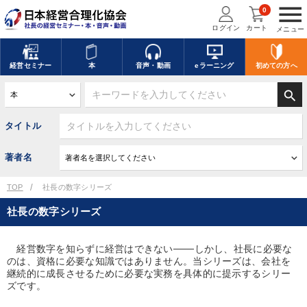
menu
0
ログイン
カート
メニュー
経営
セミナー
本
音声・動画
eラーニング
初めての方
へ
search
タイトル
著者名
TOP
社長の数字シリーズ
社長の数字シリーズ
経営数字を知らずに経営はできない───しかし、社長に必要な
のは、資格に必要な知識ではありません。当シリーズは、会社を
継続的に成長させるために必要な実務を具体的に提示するシリー
ズです。