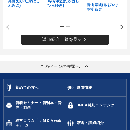
髙橋史好(たかはし
高橋博之(たかはし
し
青山恭明(あおやま
ふみこ)
ひろゆき)
やすあき )
keyboard_arrow_right
講師紹介一覧を見る
keyboard_arrow_up
このページの先頭へ
初めての方へ
新着情報
新着セミナー・新刊本・音
JMCA特別コンテンツ
声・動画
経営コラム「ＪＭＣＡweb
著者・講師紹介
open_in_new
＋」