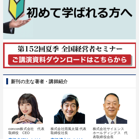
新刊の主な著者・講師紹介
concon株式会社 代表
株式会社雨風太陽 代表
株式会社サイエンス
髙
取締役 CEO
取締役社長
ホールディングス 代
村
表取締役会長