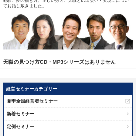
経験、夢の描き方、正しい努力、天職との出会い・実現…につい
優秀各社の智恵と戦略
事業家のロマンと経営
てお話し戴きました。
若手異才経営者の発想
専門家のアドバイス
リーダーの器量を学ぶ
テーマ
天職の見つけ方CD・MP3シリーズはありません
【1月】音声・映像
売上直結の営業力や販売力を獲得する
2026年夏季全国経営者セミナー収録講演ＣＤ・講演ＤＶＤ・デジ
タル版（音声／動画ストリーミング・ダウンロード）
経営セミナーカテゴリー
オーナー社長の「現場力の経営」＋現場の「儲ける力」をさらに
高める教材２選
夏季全国経営者セミナー
歴史・古典に学ぶ実務講話
【4月】音声・映像
新着セミナー
定例セミナー
業種