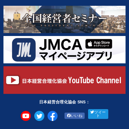
タグから探す
local_offer
refresh
更新する
すべての音声・動画（全2077タイトル）からお探しいただけます
タグ・キーワード
ランチェスター戦略
インバウンド
中村天風
テレビ・ネットで話題
節税
銀行交渉
採用
イノベーション
海外の成功事例
AI
企業再建
IT・デジタル活用
思考法
老舗企業
資産保全
投資
商品開発
いい会社
企業成長
稲盛和夫
日本経営合理化協会 SNS：
交渉
中小企業
理念・パーパス
運勢・先見
ツイー
いいね
ト
※「更新」を押すと「タグ・キーワード」を更新いただけます。