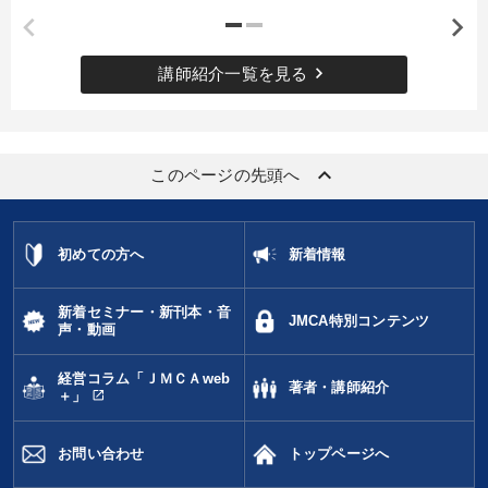
目的別
keyboard_arrow_right
講師紹介一覧を見る
発想力を磨きたい
財務・数字力の向上
販売力を強化したい
社員研修を行いたい
keyboard_arrow_up
このページの先頭へ
後継者に聞かせたい
経営体系を学びたい
初めての方へ
新着情報
キーワード
新着セミナー・新刊本・音
JMCA特別コンテンツ
後継者
交渉
IT・デジタル活用
資産保全
声・動画
営業力強化
歴史に学ぶ
経営コラム「ＪＭＣＡweb
著者・講師紹介
open_in_new
＋」
※「更新」を押すと「カテゴリー」「目的別」「キーワード」を更新いただけます。
お問い合わせ
トップページへ