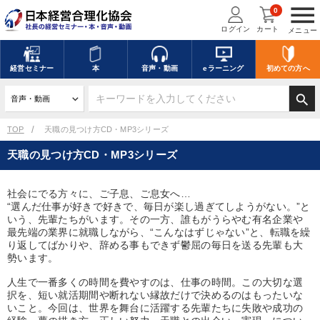
menu
0
ログイン
カート
メニュー
キーワードを入力して探す
edit
経営
セミナー
本
音声・動画
eラーニング
初めての方
へ
search
デジタル版対応のみ検索結果に表示する
TOP
天職の見つけ方CD・MP3シリーズ
天職の見つけ方CD・MP3シリーズ
search
上記の条件で検索
社会にでる方々に、ご子息、ご息女へ…
“選んだ仕事が好きで好きで、毎日が楽し過ぎてしようがない。”と
講演収録物を探す
mic
refresh
更新する
いう、先輩たちがいます。その一方、誰もがうらやむ有名企業や
最先端の業界に就職しながら、“こんなはずじゃない”と、転職を繰
全国経営者セミナー講演収録物（全1315タイトル）からお探しいただけ
り返してばかりや、辞める事もできず鬱屈の毎日を送る先輩も大
ます
勢います。
人生で一番多くの時間を費やすのは、仕事の時間。この大切な選
カテゴリー
択を、短い就活期間や断れない縁故だけで決めるのはもったいな
いこと。今回は、世界を舞台に活躍する先輩たちに失敗や成功の