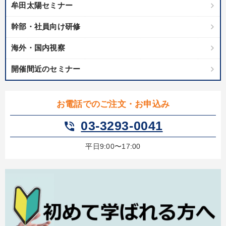
牟田太陽セミナー
製造業
卸売・小売・飲食業
建設・不動産業
幹部・社員向け研修
IT・サービス・金融業
コンサルタント
専門家
海外・国内視察
開催間近のセミナー
キーワード
健康・ウェルビーイング
女性経営者
モノづくり
お電話でのご注文・お申込み
リーダーシップ
多角化・新規事業
マーケティング
03-3293-0041
phone_in_talk
平日9:00〜17:00
※「更新」を押すと「テーマ」「キーワード」を更新いただけます。
経営音声・動画を探す
ondemand_video
refresh
更新する
全国経営者セミナー収録物以外の経営教材（全762タイトル）からお探
しいただけます