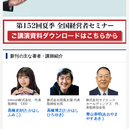
カテゴリー
【2月】音声・映像
全国経営者セミナー収録〈売れ筋・人気〉音声＆動画20選
【12月】音声・映像
2025年春季全国経営者セミナー収録講演ＣＤ・講演ＤＶＤ・デジ
新刊の主な著者・講師紹介
タル版（音声／動画ストリーミング・ダウンロード）
《強い財務を実践する経営者》講話４選
企業戦略に学ぶ
マーケティング
売上直結の営業力や販売力を獲得する
【最新刊】時代を超える経営150の言葉＋社長のスピーチ・話材
集２タイトル
concon株式会社 代表
株式会社雨風太陽 代表
株式会社サイエンス
髙
取締役 CEO
取締役社長
ホールディングス 代
村
表取締役会長
経営リーダーの考え方と戦略を学ぶ
髙橋史好(たかはし
高橋博之(たかはし
し
青山恭明(あおやま
ふみこ)
ひろゆき)
やすあき )
【2026年7月】音声・映像ご案内商品
【1月】音声・映像