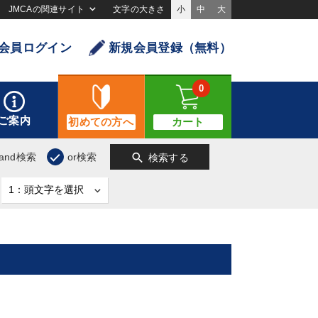
JMCAの関連サイト
文字の大きさ
小
中
大
会員ログイン
新規会員登録（無料）
0
ご案内
初めての方へ
カート
search
and検索
or検索
検索する