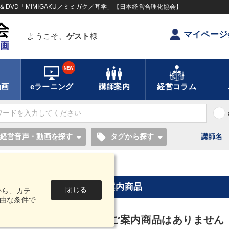
DVD「MIMIGAKU／ミミガク／耳学」【日本経営合理化協会】
マイページ
ようこそ、
ゲスト
様
NEW
動画
eラーニング
講師案内
経営コラム
local_offer
経営音声・動画を探す
タグから探す
講師名
【2023年8月】音声・映像ご案内商品
閉じる
から、カテ
由な条件で
2023年8月】音声・映像ご案内商品はありません