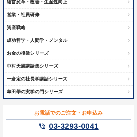
売上直結の営業力や販売力を獲得する
経営変革・改善・生産性向上
営業・社員研修
業種
資産戦略
製造業
卸売・小売・飲食業
建設・不動産業
成功哲学・人間学・メンタル
IT・サービス・金融業
コンサルタント
専門家
お金の授業シリーズ
中村天風講話集シリーズ
キーワード
一倉定の社長学講話シリーズ
人事戦略
IT・デジタル活用
多角化・新規事業
牟田學の実学の門シリーズ
上場企業
採用
教育
お電話でのご注文・お申込み
※「更新」を押すと「テーマ」「キーワード」を更新いただけます。
03-3293-0041
phone_in_talk
経営音声・動画を探す
ondemand_video
refresh
更新する