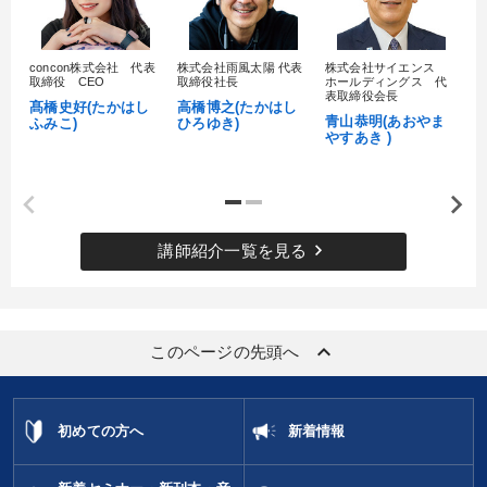
経営戦略・経営実務
concon株式会社 代表
株式会社雨風太陽 代表
株式会社サイエンス
髙
全国経営者セミナー収録〈売れ筋・人気ランキング〉＆新刊・好
取締役 CEO
取締役社長
ホールディングス 代
村
評講話
表取締役会長
髙橋史好(たかはし
高橋博之(たかはし
し
青山恭明(あおやま
ふみこ)
ひろゆき)
やすあき )
2026年夏季全国経営者セミナー収録講演ＣＤ・講演ＤＶＤ・デジ
タル版（音声／動画ストリーミング・ダウンロード）
組織・採用・スキル
企業戦略に学ぶ
keyboard_arrow_right
講師紹介一覧を見る
目的別
販売力を強化したい
新事業・新商品づくり
keyboard_arrow_up
このページの先頭へ
業績を伸ばしたい
経営を改善したい
財務・数字力の向上
経営体系を学びたい
初めての方へ
新着情報