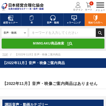
menu
0
ログイン
カート
メニュー
キーワードを入力して探す
edit
経営
セミナー
本
音声・動画
eラーニング
初めての方
へ
search
デジタル版対応のみ検索結果に表示する
manage_search
MIMIGAKU商品検索
search
上記の条件で検索
TOP
【2022年11月】音声・映像ご案内商品
【2022年11月】音声・映像ご案内商品
講演収録物を探す
mic
refresh
更新する
全国経営者セミナー講演収録物（全1315タイトル）からお探しいただけ
【2022年11月】音声・映像ご案内商品はありません
ます
カテゴリー
講話音声・動画カテゴリー