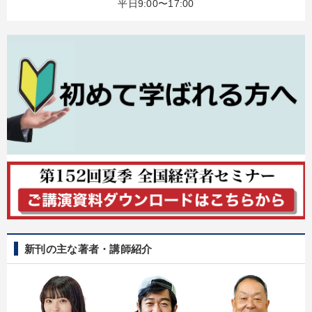
平日9:00〜17:00
全国経営者セミナー収録物以外の経営教材（全762タイトル）からお探
しいただけます
カテゴリー
「儲けの本質」を突く
「利上げ時代の最新・銀行対策」＋「不動産市況予測」＋「市場
予測と株式投資」最新刊
最新刊・戦略参謀ChatGPT実戦法と中小企業のDXと講話ご案内
2026年春季全国経営者セミナー収録講演ＣＤ・講演ＤＶＤ・デジ
タル版（音声／動画ストリーミング・ダウンロード）
経営者のための《音声・動画で学ぶ》講演シリーズ
新刊の主な著者・講師紹介
組織と人を動かすマネジメント力を磨く
2025年春季全国経営者セミナー収録講演ＣＤ・講演ＤＶＤ・デジ
タル版（音声／動画ストリーミング・ダウンロード）