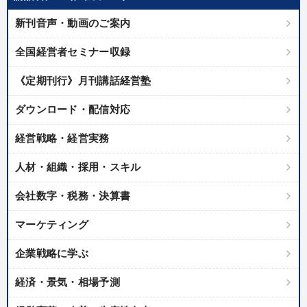
優秀各社の智恵と戦略
事業家のロマンと経営
新刊音声・動画のご案内
若手異才経営者の発想
専門家のアドバイス
全国経営者セミナー収録
リーダーの器量を学ぶ
《定期刊行》月刊講話経営塾
テーマ
ダウンロード・配信対応
経営戦略・経営実務
オーナー社長の「現場力の経営」＋現場の「儲ける力」をさらに
高める教材２選
人材・組織・採用・スキル
全国経営者セミナー収録〈売れ筋・人気〉音声＆動画20選
会社数字・税務・決算書
仕事のスキルと人間力を高める知恵を身につける
マーケティング
147回春季大会
企業戦略に学ぶ
「利上げ時代の最新・銀行対策」＋「不動産市況予測」＋「市場
予測と株式投資」最新刊
経済・景気・相場予測