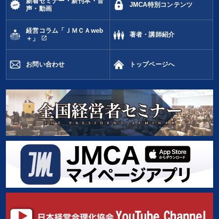
キーワード
新着セミナー・新刊本・音
JMCA特別コンテンツ
声・動画
IT・デジタル活用
通信販売
未来先見
早わかり
経営コラム「ＪＭＣＡweb
著者・講師紹介
open_in_new
＋」
資産運用
資産保全
お問い合わせ
トップページへ
※「更新」を押すと「カテゴリー」「目的別」「キーワード」を更新いただけます。
タグから探す
local_offer
refresh
更新する
すべての音声・動画（全2077タイトル）からお探しいただけます
タグ・キーワード
一流人
MBA
生産性向上
M&A
理念・パーパス
大竹愼一
プロ経営者
ブランディング
聞き手・作間信司
一倉定
会社を守る