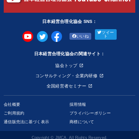
健康・ウェルビーイング
賃金制度
伝統・文化
日本経営合理化協会 SNS：
IT・デジタル活用
成功哲学
金融
いい会社
ツイー
いいね
ト
お金の授業
ドラッカー
営業
営業力強化
モチベーション
デザイン
日本経営合理化協会の関連サイト：
協会トップ
※「更新」を押すと「タグ・キーワード」を更新いただけます。
コンサルティング・企業内研修
全国経営者セミナー
会社概要
採用情報
ご利用規約
プライバシーポリシー
通信販売法に基づく表示
商標について
Copyright © JMCA. All Rights Reserved.