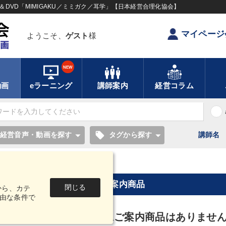
DVD「MIMIGAKU／ミミガク／耳学」【日本経営合理化協会】
マイページ
ようこそ、
ゲスト
様
NEW
動画
eラーニング
講師案内
経営コラム
local_offer
経営音声・動画を探す
タグから探す
講師名
【2024年11月】音声・映像ご案内商品
閉じる
から、カテ
由な条件で
2024年11月】音声・映像ご案内商品はありませ