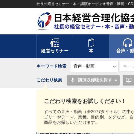
社長の経営セミナー・本・講演オーディオ音声・動画・CD＆
経営セミナー
本
音声・
キーワード検索
mic
ondemand_video
こだわり検索
講演収録物を探す
TOP
【2024年11月】音声・映像ご案内商品
こだわり検索をお試しください！
講話音声・動画カテゴリー
すべての音声・動画（全2077タイトル）の中
ゴリーやテーマ、業種、目的別、タグなど、自
新刊音声・動画のご案内
商品をお探しいただけます。
【
全国経営者セミナー収録