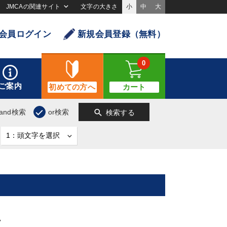
JMCAの関連サイト
文字の大きさ
小
中
大
会員ログイン
新規会員登録（無料）
0
ご案内
初めての方へ
カート
search
and検索
or検索
検索する
ん