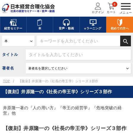
menu
0
ログイン
カート
メニュー
経営
セミナー
本
音声・動画
eラーニング
初めての方
へ
search
タイトル
著者名
TOP
【復刻】井原隆一の《社長の帝王学》シリーズ３部作
【復刻】井原隆一の《社長の帝王学》シリーズ３部作
井原隆一著の『人の用い方』『帝王の経営学』『危地突破の経
営』他
【復刻】井原隆一の《社長の帝王学》シリーズ３部作