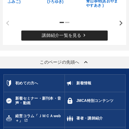
青山恭明(あおやま
ふみこ)
ひろゆき)
やすあき )
keyboard_arrow_right
講師紹介一覧を見る
keyboard_arrow_up
このページの先頭へ
初めての方へ
新着情報
新着セミナー・新刊本・音
JMCA特別コンテンツ
声・動画
経営コラム「ＪＭＣＡweb
著者・講師紹介
open_in_new
＋」