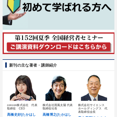
新刊の主な著者・講師紹介
concon株式会社 代表
株式会社雨風太陽 代表
株式会社サイエンス
髙
取締役 CEO
取締役社長
ホールディングス 代
村
表取締役会長
髙橋史好(たかはし
高橋博之(たかはし
し