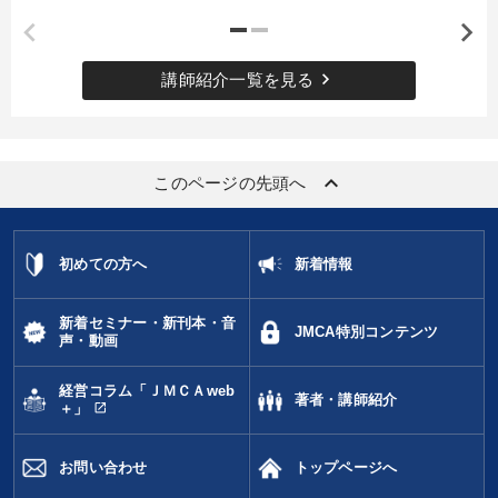
タグ・キーワード
keyboard_arrow_right
講師紹介一覧を見る
コロナ禍対策
早分かり
イノベーション
ブランディング
多角化・新規事業
金融
繁盛
keyboard_arrow_up
このページの先頭へ
株式投資
後継者
海外の成功事例
AI
不動産投資
政治家
ランチェスター戦略
上場企業
初めての方へ
新着情報
労務問題・人事対策
インバウンド
一流人
新着セミナー・新刊本・音
JMCA特別コンテンツ
声・動画
リーダーシップ
トレンド
投資
いい会社
経営コラム「ＪＭＣＡweb
歴史に学ぶ
運勢・先見
著者・講師紹介
open_in_new
＋」
※「更新」を押すと「タグ・キーワード」を更新いただけます。
お問い合わせ
トップページへ