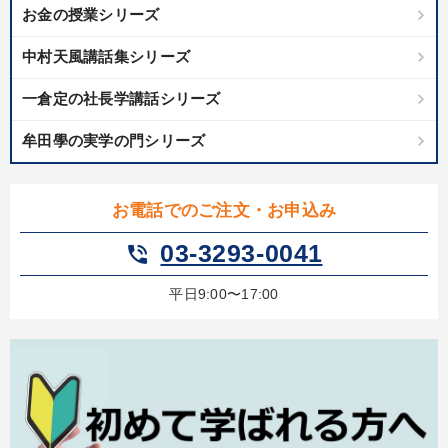
お金の授業シリーズ
カテゴリー
中村天風講話集シリーズ
一倉定の社長学講話シリーズ
資産戦略
牟田學の実学の門シリーズ
2025年夏季全国経営者セミナー収録講演ＣＤ・講演ＤＶＤ・デジ
タル版（音声／動画ストリーミング・ダウンロード）
大竹愼一書籍
【5月】音声・映像
【6月】音声・映像
お電話でのご注文・お申込み
後継社長・アトツギ
経営リーダーの考え方と戦略を学ぶ
03-3293-0041
phone_in_talk
2026年春季全国経営者セミナー収録講演ＣＤ・講演ＤＶＤ・デジ
平日9:00〜17:00
タル版（音声／動画ストリーミング・ダウンロード）
成功哲学・人間学
【2026年7月】音声・映像ご案内商品
経営戦略・経営実務
最新技術・トレンド
目的別