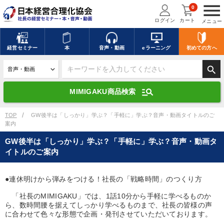
menu
0
ログイン
カート
メニュー
キーワードを入力して探す
edit
経営
セミナー
本
音声・動画
eラーニング
初めての方
へ
search
デジタル版対応のみ検索結果に表示する
manage_search
MIMIGAKU商品検索
search
上記の条件で検索
TOP
GW後半は「しっかり」学ぶ？「手軽に」学ぶ？音声・動画タイトルのご
案内
GW後半は「しっかり」学ぶ？「手軽に」学ぶ？音声・動画タ
講演収録物を探す
mic
refresh
イトルのご案内
更新する
全国経営者セミナー講演収録物（全1315タイトル）からお探しいただけ
ます
●連休明けから弾みをつける！社長の「戦略時間」のつくり方
「社長のMIMIGAKU」では、1話10分から手軽に学べるものか
カテゴリー
ら、数時間腰を据えてしっかり学べるものまで、社長の皆様の声
に合わせて色々な形態で企画・発刊させていただいております。