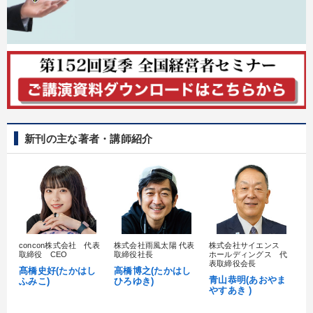
社長の姿勢を学びたい
社員研修を行いたい
財務・数字力の向上
経営体系を学びたい
業績を伸ばしたい
財務・数字力の向上
新刊の主な著者・講師紹介
キーワード
IT・デジタル活用
投資
ビジネスモデル
デジタルマーケティング
上場企業
教育
concon株式会社 代表
株式会社雨風太陽 代表
株式会社サイエンス
髙
※「更新」を押すと「カテゴリー」「目的別」「キーワード」を更新いただけます。
取締役 CEO
取締役社長
ホールディングス 代
村
表取締役会長
髙橋史好(たかはし
高橋博之(たかはし
し
青山恭明(あおやま
ふみこ)
ひろゆき)
タグから探す
local_offer
refresh
更新する
やすあき )
すべての音声・動画（全2076タイトル）からお探しいただけます