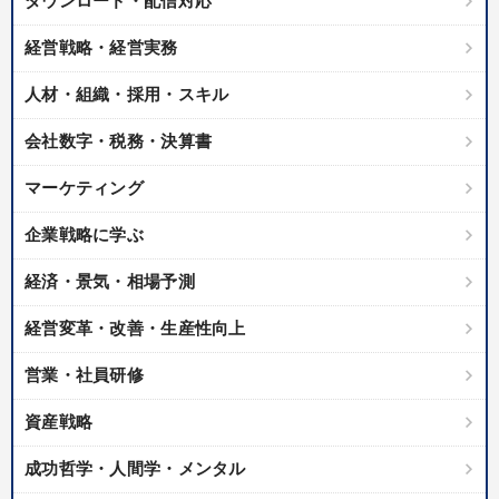
ダウンロード・配信対応
業種
経営戦略・経営実務
製造業
卸売・小売・飲食業
建設・不動産業
人材・組織・採用・スキル
IT・サービス・金融業
コンサルタント
専門家
会社数字・税務・決算書
マーケティング
キーワード
企業戦略に学ぶ
ブランディング
歴史に学ぶ
投資
話し方
経済・景気・相場予測
SNS活用
いい会社
経営変革・改善・生産性向上
営業・社員研修
※「更新」を押すと「テーマ」「キーワード」を更新いただけます。
資産戦略
経営音声・動画を探す
ondemand_video
refresh
更新する
成功哲学・人間学・メンタル
全国経営者セミナー収録物以外の経営教材（全761タイトル）からお探
しいただけます