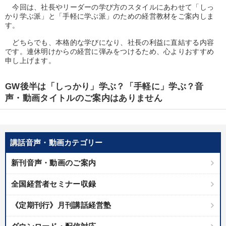
優秀各社の智恵と戦略
事業家のロマンと経営
今回は、社長やリーダーの学び方のスタイルにあわせて「しっ
かり学ぶ派」と「手軽に学ぶ派」のための経営教材をご案内しま
す。
若手異才経営者の発想
専門家のアドバイス
どちらでも、本格的な学びになり、社長の利益に直結する内容
リーダーの器量を学ぶ
です。連休明けからの経営に弾みをつけるため、心よりおすすめ
申し上げます。
テーマ
GW後半は「しっかり」学ぶ？「手軽に」学ぶ？音
声・動画タイトルのご案内はありません
2025年春季全国経営者セミナー収録講演ＣＤ・講演ＤＶＤ・デジ
タル版（音声／動画ストリーミング・ダウンロード）
会社のパフォーマンスを高める講話
講話音声・動画カテゴリー
「利上げ時代の最新・銀行対策」＋「不動産市況予測」＋「市場
新刊音声・動画のご案内
予測と株式投資」最新刊
全国経営者セミナー収録
【12月】音声・映像
歴史・古典に学ぶ実務講話
《定期刊行》月刊講話経営塾
組織と人を動かすマネジメント力を磨く