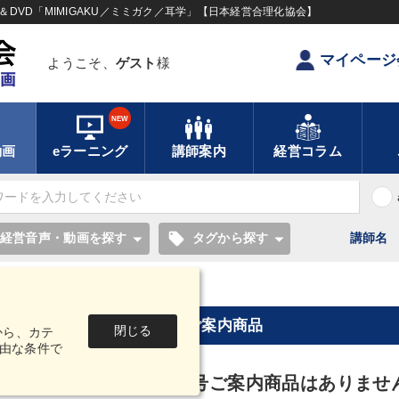
DVD「MIMIGAKU／ミミガク／耳学」【日本経営合理化協会】
マイページ
ようこそ、
ゲスト
様
NEW
動画
eラーニング
講師案内
経営コラム
local_offer
経営音声・動画を探す
タグから探す
講師名
ビジネス見聞録2020年8月号ご案内商品
閉じる
から、カテ
由な条件で
ジネス見聞録2020年8月号ご案内商品はありませ