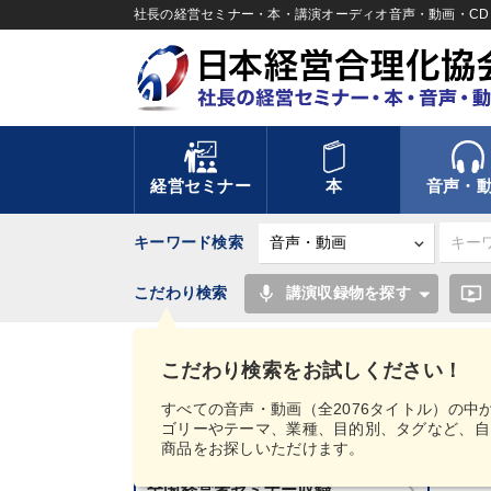
社長の経営セミナー・本・講演オーディオ音声・動画・CD＆
経営セミナー
本
音声・
キーワード検索
mic
ondemand_video
こだわり検索
講演収録物を探す
TOP
ビジネス見聞録2020年8月号ご案内商品
こだわり検索をお試しください！
講話音声・動画カテゴリー
すべての音声・動画（全2076タイトル）の中
ゴリーやテーマ、業種、目的別、タグなど、自
新刊音声・動画のご案内
商品をお探しいただけます。
ビ
全国経営者セミナー収録