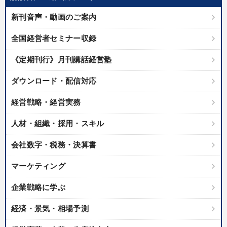
優秀各社の智恵と戦略
事業家のロマンと経営
新刊音声・動画のご案内
若手異才経営者の発想
専門家のアドバイス
全国経営者セミナー収録
リーダーの器量を学ぶ
《定期刊行》月刊講話経営塾
テーマ
ダウンロード・配信対応
経営戦略・経営実務
「儲けの本質」を突く
147回春季大会
人材・組織・採用・スキル
オーナー社長の「現場力の経営」＋現場の「儲ける力」をさらに
高める教材２選
会社数字・税務・決算書
【5月】音声・映像
マーケティング
経営者のための《音声・動画で学ぶ》講演シリーズ
企業戦略に学ぶ
最新技術・トレンド
経済・景気・相場予測