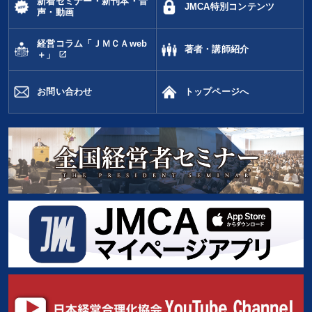
新着セミナー・新刊本・音
タグから探す
local_offer
refresh
更新する
JMCA特別コンテンツ
声・動画
すべての音声・動画（全2077タイトル）からお探しいただけます
経営コラム「ＪＭＣＡweb
著者・講師紹介
open_in_new
＋」
タグ・キーワード
お問い合わせ
トップページへ
金利
女性経営者
インバウンド
未来先見
理念・パーパス
一倉定
聞き手・作間信司
資産保全
MBA
松下幸之助
不動産
銀行交渉
通信販売
思考法
仕事術・ビジネスハック
IT・デジタル活用
健康・ウェルビーイング
伝統・文化
生き方の指針
会社数字を学ぶ
投資
後継者
教育
コミュニケーション