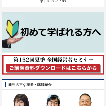
平日9:00〜17:00
カテゴリー
営業・社員研修
大竹愼一書籍
数字・税務・決算書
経営者のための《音声・動画で学ぶ》講演シリーズ
後継社長・アトツギ
売上直結の営業力や販売力を獲得する
2026年春季全国経営者セミナー収録講演ＣＤ・講演ＤＶＤ・デジ
タル版（音声／動画ストリーミング・ダウンロード）
オーナー社長の「現場力の経営」＋現場の「儲ける力」をさらに
高める教材２選
2025年夏季全国経営者セミナー収録講演ＣＤ・講演ＤＶＤ・デジ
タル版（音声／動画ストリーミング・ダウンロード）
新刊の主な著者・講師紹介
組織・採用・スキル
【2月】音声・映像
【6月】音声・映像