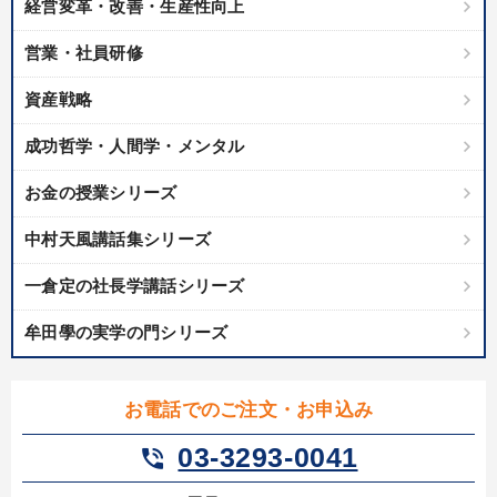
経営変革・改善・生産性向上
業種
営業・社員研修
製造業
卸売・小売・飲食業
建設・不動産業
資産戦略
IT・サービス・金融業
コンサルタント
専門家
成功哲学・人間学・メンタル
キーワード
お金の授業シリーズ
中村天風講話集シリーズ
金利
広報・PR
多様性・ダイバーシティ
MBA
一倉定の社長学講話シリーズ
仕事術・ビジネスハック
株式投資
牟田學の実学の門シリーズ
※「更新」を押すと「テーマ」「キーワード」を更新いただけます。
お電話でのご注文・お申込み
経営音声・動画を探す
ondemand_video
refresh
更新する
03-3293-0041
phone_in_talk
全国経営者セミナー収録物以外の経営教材（全762タイトル）からお探
しいただけます