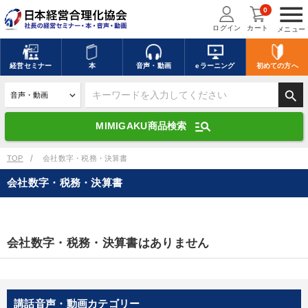
menu
0
ログイン
カート
メニュー
キーワードを入力して探す
edit
経営
セミナー
本
音声・動画
eラーニング
初めての方
へ
search
デジタル版対応のみ検索結果に表示する
manage_search
MIMIGAKU商品検索
search
上記の条件で検索
TOP
会社数字・税務・決算書
会社数字・税務・決算書
講演収録物を探す
mic
refresh
更新する
全国経営者セミナー講演収録物（全1315タイトル）からお探しいただけ
会社数字・税務・決算書はありません
ます
カテゴリー
講話音声・動画カテゴリー