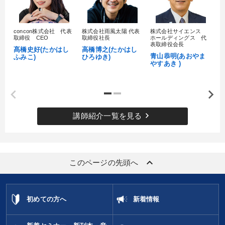
目的別
concon株式会社 代表
株式会社雨風太陽 代表
株式会社サイエンス
髙
取締役 CEO
取締役社長
ホールディングス 代
村
表取締役会長
業績を伸ばしたい
経営を改善したい
髙橋史好(たかはし
高橋博之(たかはし
し
青山恭明(あおやま
ふみこ)
ひろゆき)
やすあき )
財務・数字力の向上
財務・数字力の向上
財務・数字力の向上
発想力を磨きたい
keyboard_arrow_right
講師紹介一覧を見る
キーワード
相続・事業承継
多角化・新規事業
松下幸之助
keyboard_arrow_up
このページの先頭へ
リーダーシップ
思考法
成功哲学
※「更新」を押すと「カテゴリー」「目的別」「キーワード」を更新いただけます。
初めての方へ
新着情報