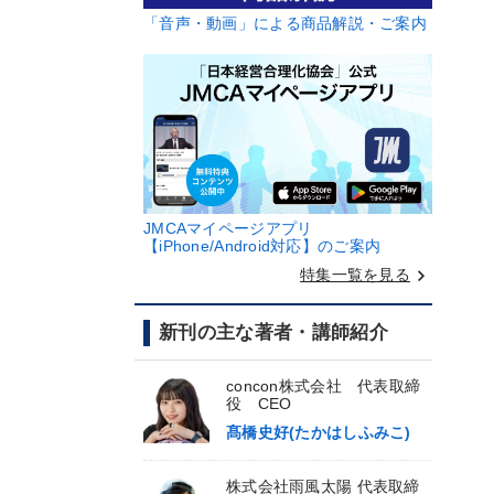
「音声・動画」による商品解説・ご案内
JMCAマイページアプリ
【iPhone/Android対応】のご案内
keyboard_arrow_right
特集一覧を見る
新刊の主な著者・講師紹介
concon株式会社 代表取締
役 CEO
髙橋史好(たかはしふみこ)
株式会社雨風太陽 代表取締