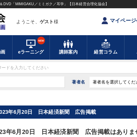
DVD「MIMIGAKU／ミミガク／耳学」【日本経営合理化協会】
マイページ
ようこそ、
ゲスト
様
NEW
動画
eラーニング
講師案内
経営コラム
著者名
2023年6月20日 日本経済新聞 広告掲載
023年6月20日 日本経済新聞 広告掲載はありま