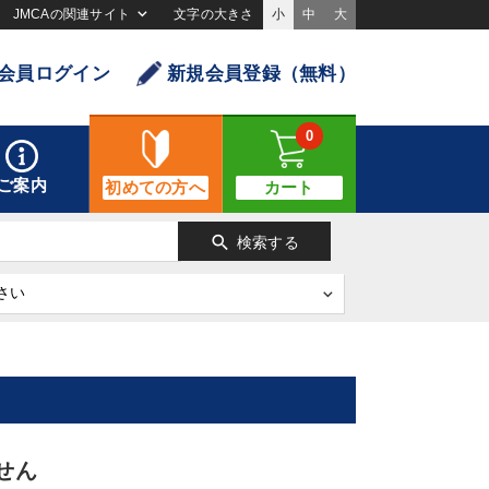
JMCAの関連サイト
文字の大きさ
小
中
大
会員ログイン
新規会員登録（無料）
0
ご案内
初めての方へ
カート
search
検索する
せん