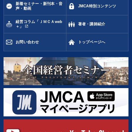
新着セミナー・新刊本・音
JMCA特別コンテンツ
声・動画
経営コラム「ＪＭＣＡweb
著者・講師紹介
open_in_new
＋」
お問い合わせ
トップページへ