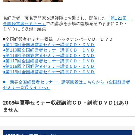
優秀各社の智恵と戦略
事業家のロマンと経営
若手異才経営者の発想
専門家のアドバイス
名経営者、著名専門家を講師陣にお迎えし、開催した
「第121回
全国経営者セミナー」
での講演を会場の臨場感そのままにＣＤ・
ＤＶＤにて収録・編集
リーダーの器量を学ぶ
■全国経営者セミナー収録 バックナンバーＣＤ・ＤＶＤ
●第120回全国経営者セミナー講演ＣＤ・ＤＶＤ
テーマ
●第119回全国経営者セミナー講演ＣＤ・ＤＶＤ
●第118回全国経営者セミナー講演ＣＤ・ＤＶＤ
●第117回全国経営者セミナー講演ＣＤ・ＤＶＤ
大竹愼一書籍
●第116回全国経営者セミナー講演ＣＤ・ＤＶＤ
●第115回全国経営者セミナー講演ＣＤ・ＤＶＤ
2025年夏季全国経営者セミナー収録講演ＣＤ・講演ＤＶＤ・デジ
タル版（音声／動画ストリーミング・ダウンロード）
■「新春全国経営者セミナー」講演風景はこちらから（全国経営者
セミナー直通サイトへ）
経営戦略・経営実務
【2月】音声・映像
2008年夏季セミナー収録講演ＣＤ・講演ＤＶＤはあり
全国経営者セミナー収録〈売れ筋・人気ランキング〉＆新刊・好
ません
評講話
【2026年7月】音声・映像ご案内商品