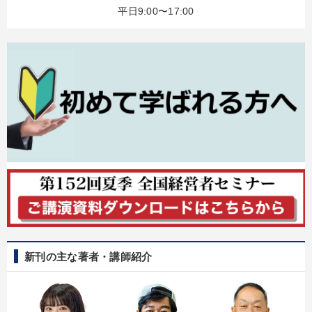
平日9:00〜17:00
目的別
販売力を強化したい
組織を強化したい
発想力を磨きたい
パフォーマンス向上
社員研修を行いたい
リーダーの魅力向上
キーワード
中村天風
早わかり
DX
コミュニケーション
後継者
金融
新刊の主な著者・講師紹介
※「更新」を押すと「カテゴリー」「目的別」「キーワード」を更新いただけます。
タグから探す
local_offer
refresh
更新する