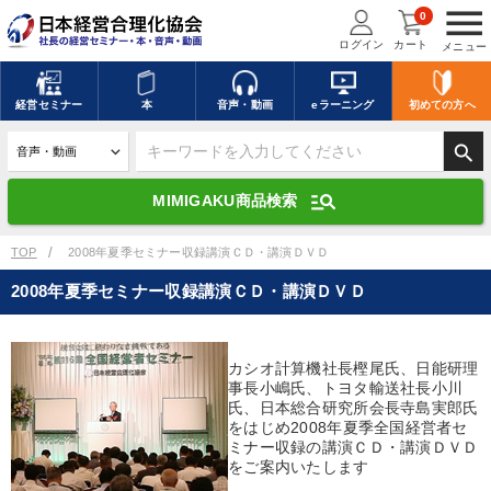
menu
0
ログイン
カート
メニュー
キーワードを入力して探す
edit
経営
セミナー
本
音声・動画
eラーニング
初めての方
へ
search
デジタル版対応のみ検索結果に表示する
manage_search
MIMIGAKU商品検索
search
上記の条件で検索
TOP
2008年夏季セミナー収録講演ＣＤ・講演ＤＶＤ
2008年夏季セミナー収録講演ＣＤ・講演ＤＶＤ
講演収録物を探す
mic
refresh
更新する
カシオ計算機社長樫尾氏、日能研理
全国経営者セミナー講演収録物（全1315タイトル）からお探しいただけ
事長小嶋氏、トヨタ輸送社長小川
ます
氏、日本総合研究所会長寺島実郎氏
をはじめ2008年夏季全国経営者セ
カテゴリー
ミナー収録の講演ＣＤ・講演ＤＶＤ
をご案内いたします