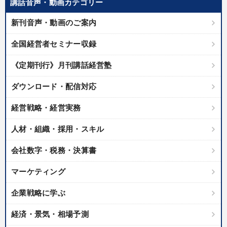
講話音声・動画カテゴリー
業種
新刊音声・動画のご案内
製造業
卸売・小売・飲食業
建設・不動産業
全国経営者セミナー収録
IT・サービス・金融業
コンサルタント
専門家
《定期刊行》月刊講話経営塾
ダウンロード・配信対応
キーワード
経営戦略・経営実務
不動産
感動講話
企業文化
マネジメント
人材・組織・採用・スキル
松下幸之助
理念・パーパス
会社数字・税務・決算書
※「更新」を押すと「テーマ」「キーワード」を更新いただけます。
マーケティング
企業戦略に学ぶ
経営音声・動画を探す
ondemand_video
refresh
更新する
経済・景気・相場予測
全国経営者セミナー収録物以外の経営教材（全762タイトル）からお探
しいただけます