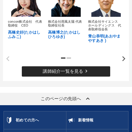
すべての音声・動画（全2077タイトル）からお探しいただけます
タグ・キーワード
concon株式会社 代表
株式会社雨風太陽 代表
株式会社サイエンス
髙
取締役 CEO
取締役社長
ホールディングス 代
村
表取締役会長
髙橋史好(たかはし
高橋博之(たかはし
し
青山恭明(あおやま
ふみこ)
ひろゆき)
スポーツ関係
生産性向上
イノベーション
やすあき )
生き方の指針
節税
創業者
思考法
お金の授業
ドラッカー
海外の成功事例
松下幸之助
伝統・文化
keyboard_arrow_right
講師紹介一覧を見る
交渉
運勢・先見
SDGs
後継者
採用
販売戦略
推薦
労務問題・リスク対策
仕組み
keyboard_arrow_up
このページの先頭へ
マーケティング
トレンド
両利きの経営
※「更新」を押すと「タグ・キーワード」を更新いただけます。
初めての方へ
新着情報