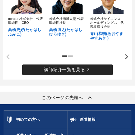
社員研修を行いたい
組織を強化したい
経営を改善したい
concon株式会社 代表
株式会社雨風太陽 代表
株式会社サイエンス
髙
取締役 CEO
取締役社長
ホールディングス 代
村
表取締役会長
パフォーマンス向上
社長の姿勢を学びたい
髙橋史好(たかはし
高橋博之(たかはし
し
青山恭明(あおやま
ふみこ)
ひろゆき)
やすあき )
業績を伸ばしたい
キーワード
keyboard_arrow_right
講師紹介一覧を見る
感動講話
DX
健康・ウェルビーイング
節税
ランチェスター戦略
株式投資
keyboard_arrow_up
このページの先頭へ
※「更新」を押すと「カテゴリー」「目的別」「キーワード」を更新いただけます。
初めての方へ
新着情報
タグから探す
local_offer
refresh
更新する
すべての音声・動画（全2076タイトル）からお探しいただけます