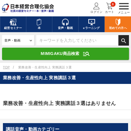
menu
0
ログイン
カート
メニュー
キーワードを入力して探す
edit
経営
セミナー
本
音声・動画
eラーニング
初めての方
へ
search
デジタル版対応のみ検索結果に表示する
manage_search
MIMIGAKU商品検索
search
上記の条件で検索
TOP
業務改善・生産性向上 実務講話３選
業務改善・生産性向上 実務講話３選
講演収録物を探す
mic
refresh
更新する
全国経営者セミナー講演収録物（全1315タイトル）からお探しいただけ
業務改善・生産性向上 実務講話３選はありません
ます
カテゴリー
講話音声・動画カテゴリー