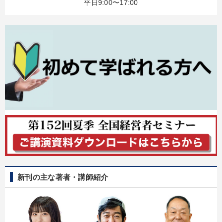
平日9:00〜17:00
全国経営者セミナー収録物以外の経営教材（全762タイトル）からお探
しいただけます
カテゴリー
【12月】音声・映像
組織・採用・スキル
井上和弘の財務力UP
マーケティング
【2026年7月】音声・映像ご案内商品
147回春季大会
資産戦略
企業戦略に学ぶ
「利上げ時代の最新・銀行対策」＋「不動産市況予測」＋「市場
予測と株式投資」最新刊
新刊の主な著者・講師紹介
全国経営者セミナー収録〈売れ筋・人気ランキング〉＆新刊・好
評講話
数字・税務・決算書