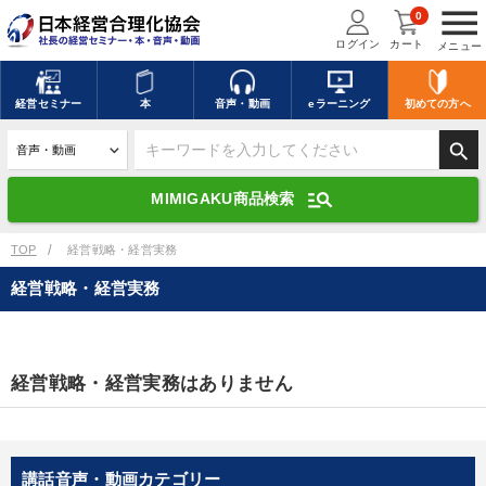
menu
0
ログイン
カート
メニュー
キーワードを入力して探す
edit
経営
セミナー
本
音声・動画
eラーニング
初めての方
へ
search
デジタル版対応のみ検索結果に表示する
manage_search
MIMIGAKU商品検索
search
上記の条件で検索
TOP
経営戦略・経営実務
経営戦略・経営実務
講演収録物を探す
mic
refresh
更新する
全国経営者セミナー講演収録物（全1315タイトル）からお探しいただけ
経営戦略・経営実務はありません
ます
カテゴリー
講話音声・動画カテゴリー