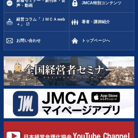
新着セミナー・新刊本・音
※「更新」を押すと「カテゴリー」「目的別」「キーワード」を更新いただけます。
JMCA特別コンテンツ
声・動画
タグから探す
local_offer
refresh
更新する
経営コラム「ＪＭＣＡweb
著者・講師紹介
open_in_new
＋」
すべての音声・動画（全2077タイトル）からお探しいただけます
お問い合わせ
トップページへ
タグ・キーワード
地方企業の勝ち方
FCビジネス
商品開発
金利
経済予測
推薦
心を磨く
不動産
話し方
ブランディング
感動講話
成功哲学
賃金制度
プロ経営者
ドラッカー
採用
営業
スポーツ関連
会長
会社数字を学ぶ
SNS活用
M&A
株式投資
デジタルマーケティング