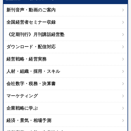
優秀各社の智恵と戦略
事業家のロマンと経営
新刊音声・動画のご案内
若手異才経営者の発想
専門家のアドバイス
全国経営者セミナー収録
リーダーの器量を学ぶ
《定期刊行》月刊講話経営塾
テーマ
ダウンロード・配信対応
経営戦略・経営実務
全国経営者セミナー収録〈売れ筋・人気ランキング〉＆新刊・好
評講話
人材・組織・採用・スキル
資産戦略
会社数字・税務・決算書
2026年夏季全国経営者セミナー収録講演ＣＤ・講演ＤＶＤ・デジ
タル版（音声／動画ストリーミング・ダウンロード）
マーケティング
経済・景気・相場予測
企業戦略に学ぶ
《強い財務を実践する経営者》講話４選
経済・景気・相場予測