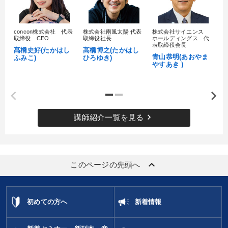
【最新刊】時代を超える経営150の言葉＋社長のスピーチ・話材
集２タイトル
concon株式会社 代表
株式会社雨風太陽 代表
株式会社サイエンス
髙
取締役 CEO
取締役社長
ホールディングス 代
村
表取締役会長
目的別
髙橋史好(たかはし
高橋博之(たかはし
し
青山恭明(あおやま
ふみこ)
ひろゆき)
やすあき )
経営体系を学びたい
財務・数字力の向上
組織を強化したい
社長の姿勢を学びたい
keyboard_arrow_right
講師紹介一覧を見る
パフォーマンス向上
後継者に聞かせたい
キーワード
keyboard_arrow_up
このページの先頭へ
企業成長
成功哲学
感動講話
投資
心を磨く
スポーツ関連
初めての方へ
新着情報