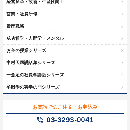
井上和弘の財務力UP
経営変革・改善・生産性向上
営業・社員研修
業種
資産戦略
製造業
卸売・小売・飲食業
建設・不動産業
成功哲学・人間学・メンタル
IT・サービス・金融業
コンサルタント
専門家
お金の授業シリーズ
中村天風講話集シリーズ
キーワード
一倉定の社長学講話シリーズ
賃金制度
通販
教育
資産運用
一倉定
牟田學の実学の門シリーズ
不動産投資
お電話でのご注文・お申込み
※「更新」を押すと「テーマ」「キーワード」を更新いただけます。
03-3293-0041
phone_in_talk
経営音声・動画を探す
ondemand_video
refresh
更新する