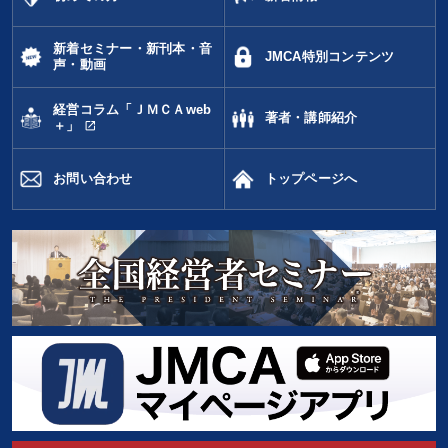
新着セミナー・新刊本・音
JMCA特別コンテンツ
声・動画
経営コラム「ＪＭＣＡweb
著者・講師紹介
open_in_new
＋」
お問い合わせ
トップページへ