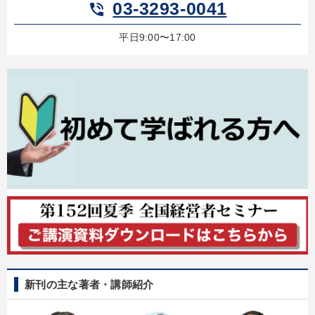
03-3293-0041
phone_in_talk
すべての音声・動画（全2077タイトル）からお探しいただけます
平日9:00〜17:00
タグ・キーワード
一流人
株式投資
企業成長
広報・PR
不動産
伝統・文化
通販
投資
採用
健康・ウェルビーイング
生き方の指針
多角化・新規事業
コミュニケーション
マーケティング
未来先見
インフレ対策・値上げ
松下幸之助
早わかり
いい会社
リーダーシップ
株式市場
推薦
モチベーション
教育
新刊の主な著者・講師紹介
※「更新」を押すと「タグ・キーワード」を更新いただけます。