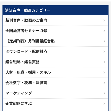
しいただけます
講話音声・動画カテゴリー
カテゴリー
新刊音声・動画のご案内
【6月】音声・映像
売上直結の営業力や販売力を獲得する
全国経営者セミナー収録
2025年春季全国経営者セミナー収録講演ＣＤ・講演ＤＶＤ・デジ
《定期刊行》月刊講話経営塾
タル版（音声／動画ストリーミング・ダウンロード）
ダウンロード・配信対応
【12月】音声・映像
最新トレンドと時代の潮流を押さえる
経営戦略・経営実務
社員が自律的に動き出す組織づくり
企業戦略に学ぶ
人材・組織・採用・スキル
【3月】音声・映像
営業・社員研修
井上和弘の財務力UP
会社数字・税務・決算書
「儲けの本質」を突く
マーケティング
全国経営者セミナー収録〈売れ筋・人気ランキング〉＆新刊・好
評講話
企業戦略に学ぶ