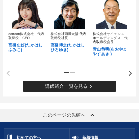
concon株式会社 代表
株式会社雨風太陽 代表
株式会社サイエンス
髙
取締役 CEO
取締役社長
ホールディングス 代
村
表取締役会長
髙橋史好(たかはし
高橋博之(たかはし
し
青山恭明(あおやま
ふみこ)
ひろゆき)
やすあき )
keyboard_arrow_right
講師紹介一覧を見る
keyboard_arrow_up
このページの先頭へ
初めての方へ
新着情報