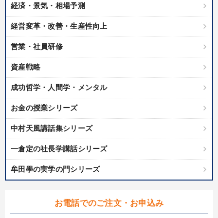
目的別
経済・景気・相場予測
経営変革・改善・生産性向上
販売力を強化したい
リーダーの魅力向上
営業・社員研修
新事業・新商品づくり
社員研修を行いたい
資産戦略
経営を改善したい
組織を強化したい
成功哲学・人間学・メンタル
キーワード
お金の授業シリーズ
中村天風講話集シリーズ
新技術
広報・PR
MBA
コロナ禍対策
一倉定の社長学講話シリーズ
マーケティング
経済予測
牟田學の実学の門シリーズ
※「更新」を押すと「カテゴリー」「目的別」「キーワード」を更新いただけます。
お電話でのご注文・お申込み
タグから探す
local_offer
refresh
更新する