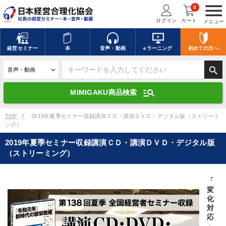
menu
0
ログイン
カート
メニュー
キーワードを入力して探す
edit
経営
セミナー
本
音声・動画
eラーニング
初めての方
へ
search
デジタル版対応のみ検索結果に表示する
manage_search
MIMIGAKU商品検索
search
上記の条件で検索
TOP
2019年夏季セミナー収録講演ＣＤ・講演ＤＶＤ・デジタル版（ストリーミ
ング）
2019年夏季セミナー収録講演ＣＤ・講演ＤＶＤ・デジタル版
講演収録物を探す
mic
refresh
（ストリーミング）
更新する
全国経営者セミナー講演収録物（全1315タイトル）からお探しいただけ
ます
「
変
化
カテゴリー
対
応