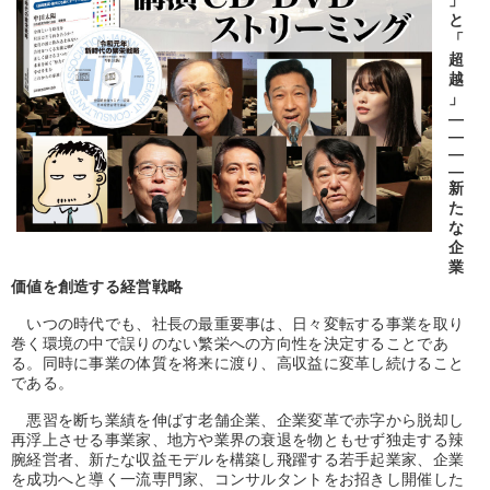
」
優秀各社の智恵と戦略
事業家のロマンと経営
と
「
若手異才経営者の発想
専門家のアドバイス
超
越
」
リーダーの器量を学ぶ
―
―
―
―
テーマ
新
た
な
【最新刊】精神科医・和田秀樹の「老いない力」＋健康な社長と
会社をつくる厳選講話
企
業
価値を創造する経営戦略
【最新刊】時代を超える経営150の言葉＋社長のスピーチ・話材
集２タイトル
いつの時代でも、社長の最重要事は、日々変転する事業を取り
巻く環境の中で誤りのない繁栄への方向性を決定することであ
【1月】音声・映像
る。同時に事業の体質を将来に渡り、高収益に変革し続けること
である。
2026年春季全国経営者セミナー収録講演ＣＤ・講演ＤＶＤ・デジ
タル版（音声／動画ストリーミング・ダウンロード）
悪習を断ち業績を伸ばす老舗企業、企業変革で赤字から脱却し
再浮上させる事業家、地方や業界の衰退を物ともせず独走する辣
腕経営者、新たな収益モデルを構築し飛躍する若手起業家、企業
音声と動画で学ぶ
【2月】音声・映像
を成功へと導く一流専門家、コンサルタントをお招きし開催した