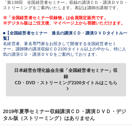
「第138回 全国経営者セミナー」収録の講演ＣＤ・講演ＤＶＤ・
ストリーミングをご案内いたします。表記は講師出講順です。
業種
※「全国経営者セミナー収録物」は会員限定販売です。
※デジタル版はご注文後、マイページ上から視聴いただけます。
製造業
卸売・小売・飲食業
建設・不動産業
■【全国経営者セミナー 過去の講演ＣＤ・講演ＤＶＤタイトル一
覧】
IT・サービス・金融業
コンサルタント
専門家
名経営者、著名専門家をお招きして開催する全国経営者セミ
ナー。講師陣の講演収録ＣＤ2100タイトル以上の中から、特に人
気の講演ＣＤ・講演ＤＶＤをご案内しております。
キーワード
日本経営合理化協会主催「全国経営者セミナー」収
一流人
成功哲学
銀行交渉
通信販売
政治家
録
CD・DVD・ストリーミング2100タイトルはこちら
運勢・先見
keyboard_arrow_right
※「更新」を押すと「テーマ」「キーワード」を更新いただけます。
2019年夏季セミナー収録講演ＣＤ・講演ＤＶＤ・デジ
タル版（ストリーミング）はありません
経営音声・動画を探す
ondemand_video
refresh
更新する
全国経営者セミナー収録物以外の経営教材（全762タイトル）からお探