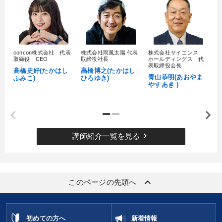
組織を強化したい
財務・数字力の向上
社長の姿勢を学びたい
新事業・新商品づくり
concon株式会社 代表
株式会社雨風太陽 代表
株式会社サイエンス
髙
取締役 CEO
取締役社長
ホールディングス 代
村
表取締役会長
社員研修を行いたい
経営体系を学びたい
髙橋史好(たかはし
高橋博之(たかはし
し
青山恭明(あおやま
ふみこ)
ひろゆき)
やすあき )
キーワード
未来先見
成功哲学
企業再建
労務問題・リスク対策
keyboard_arrow_right
講師紹介一覧を見る
ブランディング
賃金制度
※「更新」を押すと「カテゴリー」「目的別」「キーワード」を更新いただけます。
keyboard_arrow_up
このページの先頭へ
タグから探す
local_offer
refresh
更新する
初めての方へ
新着情報
すべての音声・動画（全2076タイトル）からお探しいただけます