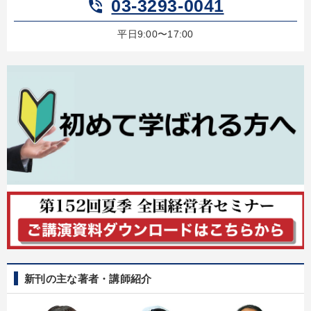
03-3293-0041
phone_in_talk
しいただけます
平日9:00〜17:00
カテゴリー
【5月】音声・映像
数字・税務・決算書
「儲けの本質」を突く
組織・採用・スキル
《強い財務を実践する経営者》講話４選
【12月】音声・映像
2025年夏季全国経営者セミナー収録講演ＣＤ・講演ＤＶＤ・デジ
タル版（音声／動画ストリーミング・ダウンロード）
組織と人を動かすマネジメント力を磨く
音声と動画で学ぶ
後継社長・アトツギ
最新技術・トレンド
社員が自律的に動き出す組織づくり
新刊の主な著者・講師紹介
目的別