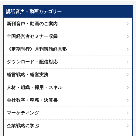
優秀各社の智恵と戦略
事業家のロマンと経営
講話音声・動画カテゴリー
若手異才経営者の発想
専門家のアドバイス
新刊音声・動画のご案内
リーダーの器量を学ぶ
全国経営者セミナー収録
テーマ
《定期刊行》月刊講話経営塾
ダウンロード・配信対応
2025年春季全国経営者セミナー収録講演ＣＤ・講演ＤＶＤ・デジ
タル版（音声／動画ストリーミング・ダウンロード）
経営戦略・経営実務
【6月】音声・映像
営業・社員研修
人材・組織・採用・スキル
2025年夏季全国経営者セミナー収録講演ＣＤ・講演ＤＶＤ・デジ
タル版（音声／動画ストリーミング・ダウンロード）
会社数字・税務・決算書
「儲けの本質」を突く
マーケティング
【最新刊】時代を超える経営150の言葉＋社長のスピーチ・話材
企業戦略に学ぶ
集２タイトル