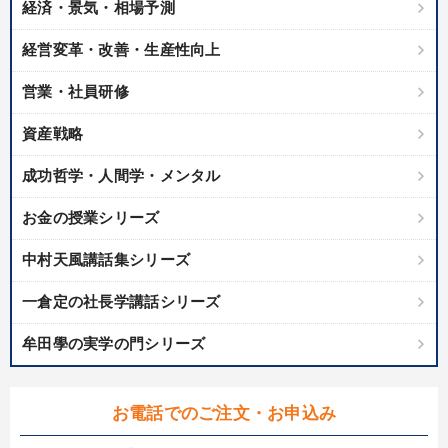
経済・景気・相場予測
業種
経営変革・改善・生産性向上
製造業
卸売・小売・飲食業
建設・不動産業
営業・社員研修
資産戦略
IT・サービス・金融業
コンサルタント
専門家
成功哲学・人間学・メンタル
キーワード
お金の授業シリーズ
生き方の指針
トレンド
不動産
デザイン
中村天風講話集シリーズ
歴史に学ぶ
両利きの経営
一倉定の社長学講話シリーズ
牟田學の実学の門シリーズ
※「更新」を押すと「テーマ」「キーワード」を更新いただけます。
経営音声・動画を探す
ondemand_video
refresh
更新する
お電話でのご注文・お申込み
全国経営者セミナー収録物以外の経営教材（全761タイトル）からお探