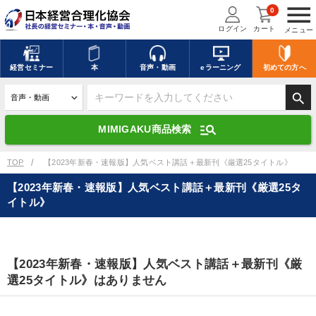
menu
0
ログイン
カート
メニュー
キーワードを入力して探す
edit
経営
セミナー
本
音声・動画
eラーニング
初めての方
へ
search
デジタル版対応のみ検索結果に表示する
manage_search
MIMIGAKU商品検索
search
上記の条件で検索
TOP
【2023年新春・速報版】人気ベスト講話＋最新刊《厳選25タイトル》
【2023年新春・速報版】人気ベスト講話＋最新刊《厳選25タ
イトル》
講演収録物を探す
mic
refresh
更新する
全国経営者セミナー講演収録物（全1315タイトル）からお探しいただけ
ます
【2023年新春・速報版】人気ベスト講話＋最新刊《厳
選25タイトル》はありません
カテゴリー