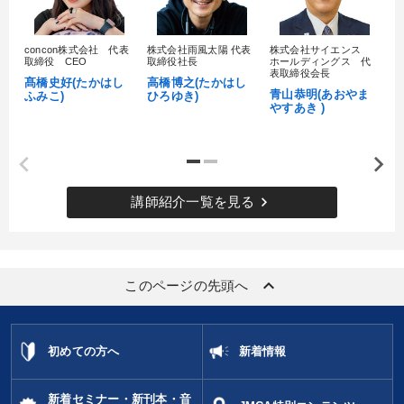
concon株式会社 代表
株式会社雨風太陽 代表
株式会社サイエンス
髙
取締役 CEO
取締役社長
ホールディングス 代
村
表取締役会長
髙橋史好(たかはし
高橋博之(たかはし
し
青山恭明(あおやま
ふみこ)
ひろゆき)
やすあき )
keyboard_arrow_right
講師紹介一覧を見る
keyboard_arrow_up
このページの先頭へ
初めての方へ
新着情報
新着セミナー・新刊本・音