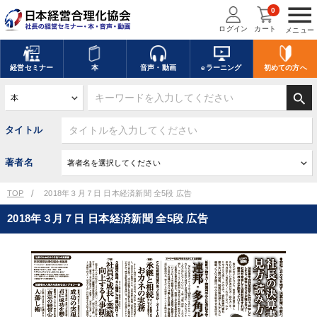
menu
0
ログイン
カート
メニュー
経営
セミナー
本
音声・動画
eラーニング
初めての方
へ
search
タイトル
著者名
TOP
2018年３月７日 日本経済新聞 全5段 広告
2018年３月７日 日本経済新聞 全5段 広告