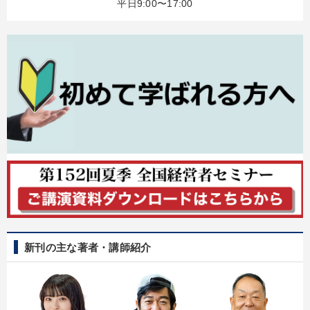
平日9:00〜17:00
大竹愼一書籍
【5月】音声・映像
【12月】音声・映像
組織・採用・スキル
【最新刊】時代を超える経営150の言葉＋社長のスピーチ・話材
集２タイトル
数字・税務・決算書
148回夏季大会
経営リーダーの考え方と戦略を学ぶ
井上和弘の財務力UP
音声と動画で学ぶ
2026年春季全国経営者セミナー収録講演ＣＤ・講演ＤＶＤ・デジ
タル版（音声／動画ストリーミング・ダウンロード）
新刊の主な著者・講師紹介
最新トレンドと時代の潮流を押さえる
目的別