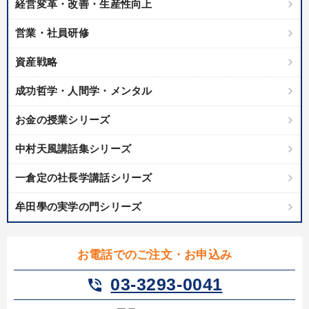
経営変革・改善・生産性向上
製造業
卸売・小売・飲食業
建設・不動産業
営業・社員研修
IT・サービス・金融業
コンサルタント
専門家
資産戦略
キーワード
成功哲学・人間学・メンタル
会社数字を学ぶ
モノづくり
営業力強化
感動講話
お金の授業シリーズ
インバウンド
一流人
中村天風講話集シリーズ
一倉定の社長学講話シリーズ
※「更新」を押すと「テーマ」「キーワード」を更新いただけます。
牟田學の実学の門シリーズ
経営音声・動画を探す
ondemand_video
refresh
更新する
全国経営者セミナー収録物以外の経営教材（全761タイトル）からお探
お電話でのご注文・お申込み
しいただけます
03-3293-0041
phone_in_talk
カテゴリー