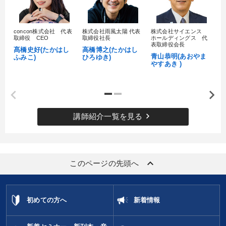
財務・数字力の向上
組織を強化したい
concon株式会社 代表
株式会社雨風太陽 代表
株式会社サイエンス
髙
経営を改善したい
後継者に聞かせたい
取締役 CEO
取締役社長
ホールディングス 代
村
表取締役会長
髙橋史好(たかはし
高橋博之(たかはし
し
青山恭明(あおやま
財務・数字力の向上
社員研修を行いたい
ふみこ)
ひろゆき)
やすあき )
キーワード
keyboard_arrow_right
講師紹介一覧を見る
仕事術・ビジネスハック
トレンド
コロナ禍対策
企業再建
ブランディング
プレゼン
keyboard_arrow_up
このページの先頭へ
※「更新」を押すと「カテゴリー」「目的別」「キーワード」を更新いただけます。
タグから探す
local_offer
refresh
更新する
初めての方へ
新着情報
すべての音声・動画（全2076タイトル）からお探しいただけます