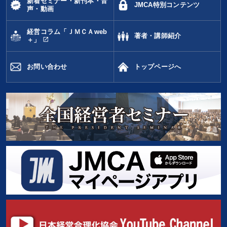
新着セミナー・新刊本・音
JMCA特別コンテンツ
声・動画
タグ・キーワード
経営コラム「ＪＭＣＡweb
著者・講師紹介
経済予測
DX
リベラルアーツ
スポーツ関連
会長
open_in_new
＋」
資産保全
海外の成功事例
商品開発
大竹愼一
お問い合わせ
トップページへ
思考法
プロ経営者
マネジメント
生産性向上
話し方
サービス
株式投資
松下幸之助
一倉定
多角化・新規事業
早分かり
人事戦略
不動産投資
ビジネスモデル
異発想
※「更新」を押すと「タグ・キーワード」を更新いただけます。