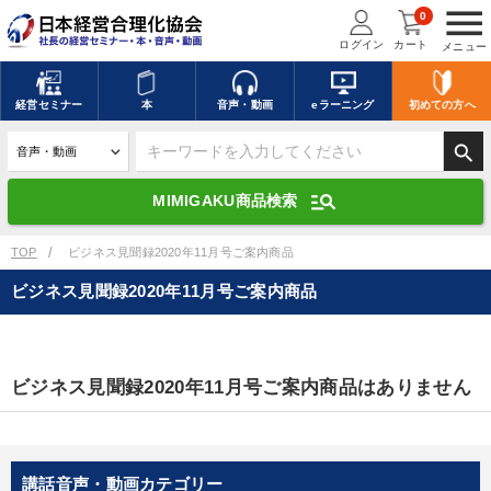
menu
0
ログイン
カート
メニュー
キーワードを入力して探す
edit
経営
セミナー
本
音声・動画
eラーニング
初めての方
へ
search
デジタル版対応のみ検索結果に表示する
manage_search
MIMIGAKU商品検索
search
上記の条件で検索
TOP
ビジネス見聞録2020年11月号ご案内商品
ビジネス見聞録2020年11月号ご案内商品
講演収録物を探す
mic
refresh
更新する
全国経営者セミナー講演収録物（全1315タイトル）からお探しいただけ
ビジネス見聞録2020年11月号ご案内商品はありません
ます
カテゴリー
講話音声・動画カテゴリー