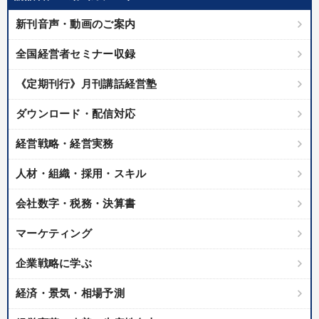
優秀各社の智恵と戦略
事業家のロマンと経営
新刊音声・動画のご案内
若手異才経営者の発想
専門家のアドバイス
全国経営者セミナー収録
リーダーの器量を学ぶ
《定期刊行》月刊講話経営塾
テーマ
ダウンロード・配信対応
経営戦略・経営実務
仕事のスキルと人間力を高める知恵を身につける
人材・組織・採用・スキル
数字・税務・決算書
成功哲学・人間学
会社数字・税務・決算書
【2月】音声・映像
最新技術・トレンド
マーケティング
全国経営者セミナー収録〈売れ筋・人気〉音声＆動画20選
企業戦略に学ぶ
業種
経済・景気・相場予測