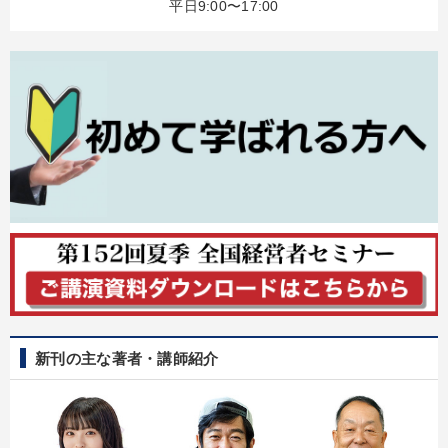
平日9:00〜17:00
社員が自律的に動き出す組織づくり
仕事のスキルと人間力を高める知恵を身につける
目的別
組織を強化したい
社員研修を行いたい
業績を伸ばしたい
新事業・新商品づくり
財務・数字力の向上
財務・数字力の向上
キーワード
新刊の主な著者・講師紹介
運勢・先見
トレンド
相続・事業承継
リピート
不動産
稲盛和夫