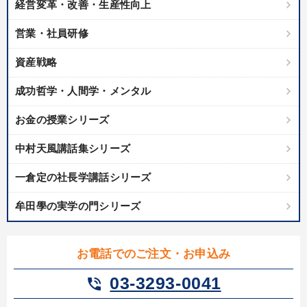
経営変革・改善・生産性向上
カテゴリー
営業・社員研修
資産戦略
全国経営者セミナー収録〈売れ筋・人気ランキング〉＆新刊・好
評講話
成功哲学・人間学・メンタル
【最新刊】精神科医・和田秀樹の「老いない力」＋健康な社長と
会社をつくる厳選講話
お金の授業シリーズ
井上和弘の財務力UP
147回春季大会
中村天風講話集シリーズ
《強い財務を実践する経営者》講話４選
【4月】音声・映像
一倉定の社長学講話シリーズ
資産戦略
牟田學の実学の門シリーズ
オーナー社長の「現場力の経営」＋現場の「儲ける力」をさらに
高める教材２選
お電話でのご注文・お申込み
【6月】音声・映像
03-3293-0041
phone_in_talk
経営者のための《音声・動画で学ぶ》講演シリーズ