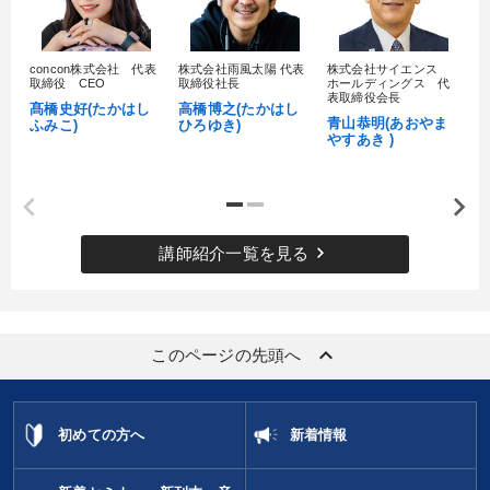
※「更新」を押すと「カテゴリー」「目的別」「キーワード」を更新いただけます。
concon株式会社 代表
株式会社雨風太陽 代表
株式会社サイエンス
髙
取締役 CEO
取締役社長
ホールディングス 代
村
表取締役会長
髙橋史好(たかはし
高橋博之(たかはし
タグから探す
local_offer
refresh
し
更新する
青山恭明(あおやま
ふみこ)
ひろゆき)
やすあき )
すべての音声・動画（全2077タイトル）からお探しいただけます
タグ・キーワード
keyboard_arrow_right
講師紹介一覧を見る
運勢・先見
新技術
いい会社
健康・ウェルビーイング
サービス
お金の授業
通販
keyboard_arrow_up
このページの先頭へ
商品開発
伝統・文化
繁盛
入門篇
プロ経営者
仕事術・ビジネスハック
採用
資産保全
リピート
初めての方へ
新着情報
推薦
経済予測
会長
デザイン
スポーツ関連