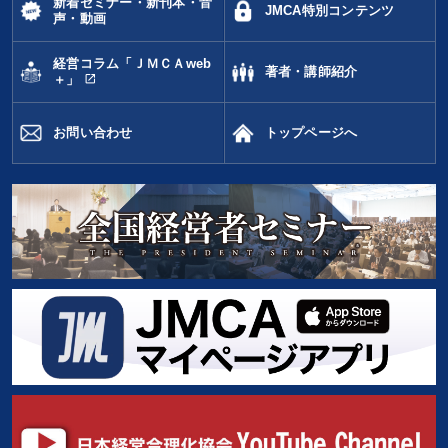
新着セミナー・新刊本・音
海外の成功事例
AI
女性経営者
JMCA特別コンテンツ
声・動画
※「更新」を押すと「タグ・キーワード」を更新いただけます。
経営コラム「ＪＭＣＡweb
著者・講師紹介
open_in_new
＋」
お問い合わせ
トップページへ