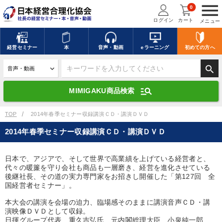
menu
0
ログイン
カート
メニュー
キーワードを入力して探す
edit
経営
セミナー
本
音声・動画
eラーニング
初めての方
へ
search
デジタル版対応のみ検索結果に表示する
manage_search
MIMIGAKU商品検索
search
上記の条件で検索
TOP
2014年春季セミナー収録講演ＣＤ・講演ＤＶＤ
2014年春季セミナー収録講演ＣＤ・講演ＤＶＤ
講演収録物を探す
mic
refresh
更新する
日本で、アジアで、そして世界で高業績を上げている経営者と、
代々の暖簾を守り会社も商品も一層磨き、経営を進化させている
全国経営者セミナー講演収録物（全1315タイトル）からお探しいただけ
ます
後継社長、その道の実力専門家をお招きし開催した「第127回 全
国経営者セミナー」。
カテゴリー
本大会の講演を会場の迫力、臨場感そのままに講演音声ＣＤ・講
演映像ＤＶＤとして収録。
日揮グループ代表 重久吉弘氏、元内閣総理大臣 小泉純一郎