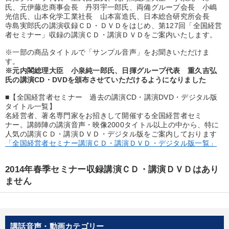
優秀各社の智恵と戦略
事業家のロマンと経営
氏、元伊藤忠商事会長 丹羽宇一郎氏、両備グループ会長 小嶋
光信氏、山本化学工業社長 山本富造氏、日本総合研究所会長
寺島実郎氏の講演収録ＣＤ・ＤＶＤをはじめ、第127回「全国経営
若手異才経営者の発想
専門家のアドバイス
者セミナー」収録の講演ＣＤ・講演ＤＶＤをご案内いたします。
リーダーの器量を学ぶ
※一部の商品タイトルで「サンプル音声」をお聞きいただけま
す。
※元内閣総理大臣 小泉純一郎氏、日揮グループ代表 重久吉弘
氏の講演CD・DVDを頒布させていただけるようになりました
テーマ
■【全国経営者セミナー 過去の講演CD・講演DVD・デジタル版
タイトル一覧】
後継社長・アトツギ
企業戦略に学ぶ
名経営者、著名専門家をお招きして開催する全国経営者セミ
ナー。講師陣の講演音声・映像2000タイトル以上の中から、特に
2025年春季全国経営者セミナー収録講演ＣＤ・講演ＤＶＤ・デジ
人気の講演ＣＤ・講演ＤＶＤ・デジタル版をご案内しております
タル版（音声／動画ストリーミング・ダウンロード）
「全国経営者セミナー講演ＣＤ・講演ＤＶＤ・デジタル版一覧」
社員が自律的に動き出す組織づくり
2014年春季セミナー収録講演ＣＤ・講演ＤＶＤはあり
ません
売上直結の営業力や販売力を獲得する
2026年夏季全国経営者セミナー収録講演ＣＤ・講演ＤＶＤ・デジ
タル版（音声／動画ストリーミング・ダウンロード）
講話音声・動画カテゴリー