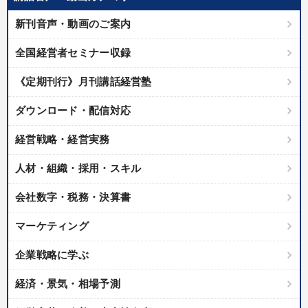
業種
新刊音声・動画のご案内
全国経営者セミナー収録
製造業
卸売・小売・飲食業
建設・不動産業
《定期刊行》月刊講話経営塾
IT・サービス・金融業
コンサルタント
専門家
ダウンロード・配信対応
キーワード
経営戦略・経営実務
DX
コロナ禍対策
ベンチャー
相続・事業承継
人材・組織・採用・スキル
金融
通販
会社数字・税務・決算書
マーケティング
※「更新」を押すと「テーマ」「キーワード」を更新いただけます。
企業戦略に学ぶ
経営音声・動画を探す
ondemand_video
refresh
更新する
経済・景気・相場予測
全国経営者セミナー収録物以外の経営教材（全762タイトル）からお探
しいただけます