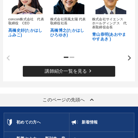
財務・数字力の向上
組織を強化したい
concon株式会社 代表
株式会社雨風太陽 代表
株式会社サイエンス
髙
新事業・新商品づくり
業績を伸ばしたい
取締役 CEO
取締役社長
ホールディングス 代
村
表取締役会長
髙橋史好(たかはし
高橋博之(たかはし
し
青山恭明(あおやま
ふみこ)
ひろゆき)
やすあき )
キーワード
節税
成功哲学
営業力強化
SDGs
投資
keyboard_arrow_right
講師紹介一覧を見る
販売戦略
※「更新」を押すと「カテゴリー」「目的別」「キーワード」を更新いただけます。
keyboard_arrow_up
このページの先頭へ
タグから探す
local_offer
refresh
更新する
すべての音声・動画（全2077タイトル）からお探しいただけます
初めての方へ
新着情報
タグ・キーワード