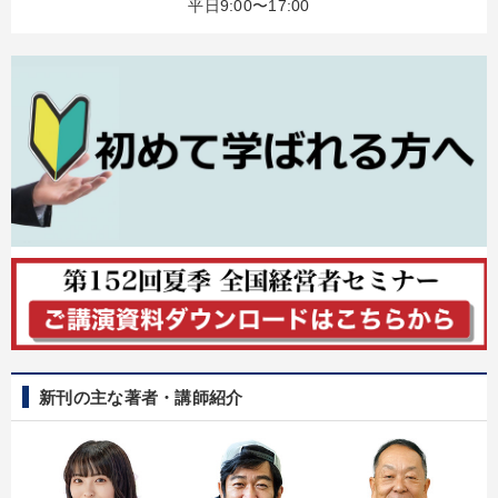
平日9:00〜17:00
改善・生産性向上
「儲けの本質」を突く
【最新刊】時代を超える経営150の言葉＋社長のスピーチ・話材
集２タイトル
資産戦略
「利上げ時代の最新・銀行対策」＋「不動産市況予測」＋「市場
予測と株式投資」最新刊
【4月】音声・映像
歴史・古典に学ぶ実務講話
経済・景気・相場予測
【6月】音声・映像
成功哲学・人間学
148回夏季大会
新刊の主な著者・講師紹介
目的別
経営体系を学びたい
販売力を強化したい