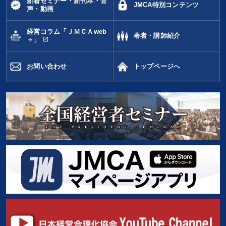
新着セミナー・新刊本・音
JMCA特別コンテンツ
声・動画
経済予測
マネジメント
感動講話
SDGs
経営コラム「ＪＭＣＡweb
著者・講師紹介
コミュニケーション
企業再建
モノづくり
企業文化
open_in_new
＋」
DX
ランチェスター戦略
トレンド
モチベーション
お問い合わせ
トップページへ
資産運用
対談・座談会
生き方の指針
不動産投資
労務問題・リスク対策
企業成長
MBA
通販
デザイン
伝統・文化
広報・PR
不動産
※「更新」を押すと「タグ・キーワード」を更新いただけます。