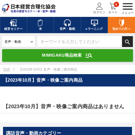
menu
0
ログイン
カート
メニュー
キーワードを入力して探す
edit
経営
セミナー
本
音声・動画
eラーニング
初めての方
へ
search
デジタル版対応のみ検索結果に表示する
manage_search
MIMIGAKU商品検索
search
上記の条件で検索
TOP
【2023年10月】音声・映像ご案内商品
【2023年10月】音声・映像ご案内商品
講演収録物を探す
mic
refresh
更新する
全国経営者セミナー講演収録物（全1315タイトル）からお探しいただけ
【2023年10月】音声・映像ご案内商品はありません
ます
カテゴリー
講話音声・動画カテゴリー