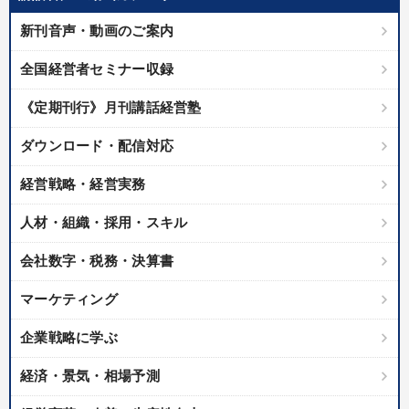
優秀各社の智恵と戦略
事業家のロマンと経営
新刊音声・動画のご案内
若手異才経営者の発想
専門家のアドバイス
全国経営者セミナー収録
リーダーの器量を学ぶ
《定期刊行》月刊講話経営塾
テーマ
ダウンロード・配信対応
経営戦略・経営実務
147回春季大会
【5月】音声・映像
【4月】音声・映像
人材・組織・採用・スキル
最新トレンドと時代の潮流を押さえる
「儲けの本質」を突く
会社数字・税務・決算書
組織と人を動かすマネジメント力を磨く
マーケティング
業種
企業戦略に学ぶ
経済・景気・相場予測
製造業
卸売・小売・飲食業
建設・不動産業