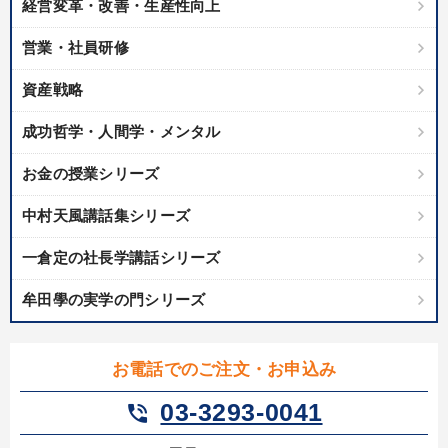
経営変革・改善・生産性向上
IT・サービス・金融業
コンサルタント
専門家
営業・社員研修
キーワード
資産戦略
プレゼン
多角化・新規事業
ブランディング
金融
成功哲学・人間学・メンタル
営業力強化
成功哲学
お金の授業シリーズ
中村天風講話集シリーズ
※「更新」を押すと「テーマ」「キーワード」を更新いただけます。
一倉定の社長学講話シリーズ
経営音声・動画を探す
ondemand_video
refresh
更新する
牟田學の実学の門シリーズ
全国経営者セミナー収録物以外の経営教材（全762タイトル）からお探
しいただけます
お電話でのご注文・お申込み
カテゴリー
03-3293-0041
phone_in_talk
仕事のスキルと人間力を高める知恵を身につける