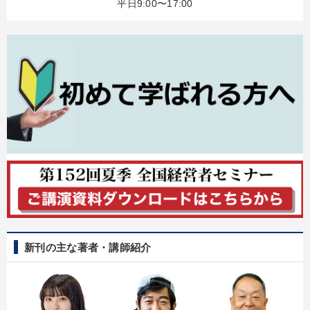
経営音声・動画を探す
ondemand_video
refresh
更新する
平日9:00〜17:00
全国経営者セミナー収録物以外の経営教材（全762タイトル）からお探
しいただけます
カテゴリー
【5月】音声・映像
【2026年7月】音声・映像ご案内商品
最新技術・トレンド
最新トレンドと時代の潮流を押さえる
社員が自律的に動き出す組織づくり
2026年春季全国経営者セミナー収録講演ＣＤ・講演ＤＶＤ・デジ
タル版（音声／動画ストリーミング・ダウンロード）
「儲けの本質」を突く
【3月】音声・映像
新刊の主な著者・講師紹介
【4月】音声・映像
営業・社員研修
【2月】音声・映像
経営者のための《音声・動画で学ぶ》講演シリーズ