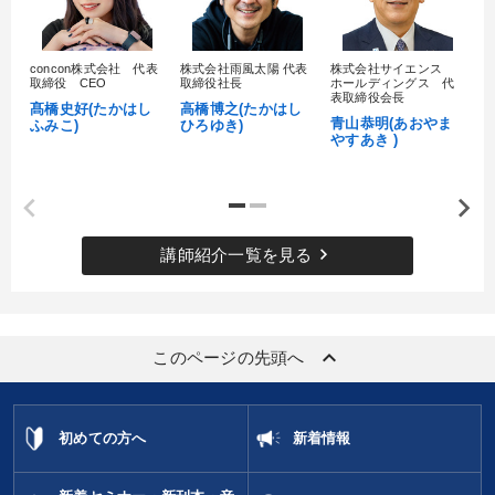
目的別
concon株式会社 代表
株式会社雨風太陽 代表
株式会社サイエンス
髙
取締役 CEO
取締役社長
ホールディングス 代
村
表取締役会長
財務・数字力の向上
財務・数字力の向上
髙橋史好(たかはし
高橋博之(たかはし
し
青山恭明(あおやま
ふみこ)
ひろゆき)
やすあき )
リーダーの魅力向上
発想力を磨きたい
社長の姿勢を学びたい
販売力を強化したい
keyboard_arrow_right
講師紹介一覧を見る
キーワード
営業
コロナ禍対策
成功哲学
リベラルアーツ
keyboard_arrow_up
このページの先頭へ
FCビジネス
リーダーシップ
※「更新」を押すと「カテゴリー」「目的別」「キーワード」を更新いただけます。
初めての方へ
新着情報