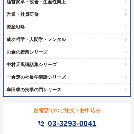
2026年夏季全国経営者セミナー収録講演ＣＤ・講演ＤＶＤ・デジ
経営変革・改善・生産性向上
タル版（音声／動画ストリーミング・ダウンロード）
営業・社員研修
業種
資産戦略
成功哲学・人間学・メンタル
製造業
卸売・小売・飲食業
建設・不動産業
お金の授業シリーズ
IT・サービス・金融業
コンサルタント
専門家
中村天風講話集シリーズ
キーワード
一倉定の社長学講話シリーズ
聞き手・作間信司
インバウンド
多様性・ダイバーシティ
牟田學の実学の門シリーズ
イノベーション
インフレ対策・値上げ
創業者
お電話でのご注文・お申込み
※「更新」を押すと「テーマ」「キーワード」を更新いただけます。
03-3293-0041
phone_in_talk