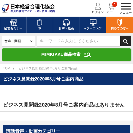
menu
0
ログイン
カート
メニュー
キーワードを入力して探す
edit
経営
セミナー
本
音声・動画
eラーニング
初めての方
へ
search
デジタル版対応のみ検索結果に表示する
manage_search
MIMIGAKU商品検索
search
上記の条件で検索
TOP
ビジネス見聞録2020年8月号ご案内商品
ビジネス見聞録2020年8月号ご案内商品
講演収録物を探す
mic
refresh
更新する
全国経営者セミナー講演収録物（全1315タイトル）からお探しいただけ
ビジネス見聞録2020年8月号ご案内商品はありません
ます
カテゴリー
講話音声・動画カテゴリー