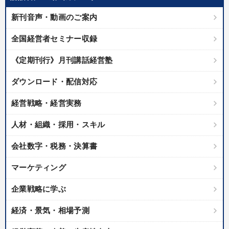
優秀各社の智恵と戦略
事業家のロマンと経営
新刊音声・動画のご案内
若手異才経営者の発想
専門家のアドバイス
全国経営者セミナー収録
リーダーの器量を学ぶ
《定期刊行》月刊講話経営塾
テーマ
ダウンロード・配信対応
経営戦略・経営実務
営業・社員研修
人材・組織・採用・スキル
2025年夏季全国経営者セミナー収録講演ＣＤ・講演ＤＶＤ・デジ
タル版（音声／動画ストリーミング・ダウンロード）
会社数字・税務・決算書
改善・生産性向上
マーケティング
2025年春季全国経営者セミナー収録講演ＣＤ・講演ＤＶＤ・デジ
タル版（音声／動画ストリーミング・ダウンロード）
企業戦略に学ぶ
最新トレンドと時代の潮流を押さえる
経済・景気・相場予測