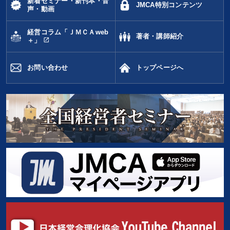
新着セミナー・新刊本・音
タグから探す
local_offer
refresh
更新する
JMCA特別コンテンツ
声・動画
すべての音声・動画（全2077タイトル）からお探しいただけます
経営コラム「ＪＭＣＡweb
著者・講師紹介
open_in_new
＋」
タグ・キーワード
お問い合わせ
トップページへ
企業文化
感動講話
投資
対談・座談会
未来先見
株式市場
思考法
プレゼン
ベンチャー
経営計画
成功哲学
通信販売
広報・PR
M&A
ビジネスモデル
賃金制度
話し方
ドラッカー
一倉定
サービス
歴史に学ぶ
繁盛
運勢・先見
テレビ・ネットで話題
※「更新」を押すと「タグ・キーワード」を更新いただけます。