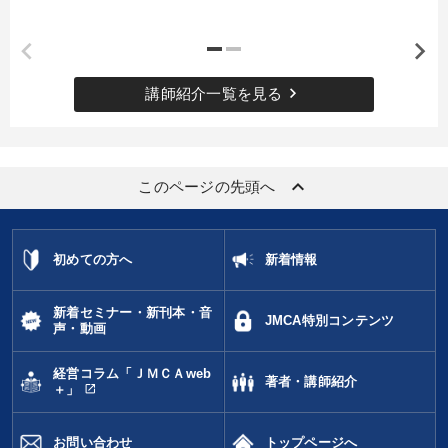
タグ・キーワード
交渉
広報・PR
企業成長
資産運用
keyboard_arrow_right
講師紹介一覧を見る
聞き手・作間信司
スポーツ関連
MBA
生産性向上
投資
スポーツ関係
ブランディング
AI
keyboard_arrow_up
このページの先頭へ
モノづくり
早わかり
井上和弘
デジタルマーケティング
理念・パーパス
会社を守る
初めての方へ
新着情報
リピート
イノベーション
DX
新着セミナー・新刊本・音
JMCA特別コンテンツ
声・動画
健康・ウェルビーイング
地方企業の勝ち方
資産保全
経営コラム「ＪＭＣＡweb
著者・講師紹介
open_in_new
＋」
※「更新」を押すと「タグ・キーワード」を更新いただけます。
お問い合わせ
トップページへ