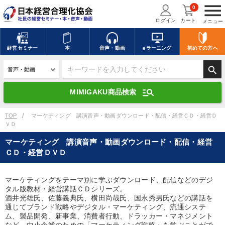
menu
0
ログイン
カート
メニュー
キーワードを入力して探す
edit
経営
セミナー
本
音声・動画
eラーニング
初めての方
へ
search
デジタル版対応のみ検索結果に表示する
manage_search
MIMIGAKU商品検索
search
上記の条件で検索
TOP
マーケティング 講演音声・動画ダウンロード・配信・経営ＣＤ・経営Ｄ
ＶＤ
マーケティング 講演音声・動画ダウンロード・配信・経営
講演収録物を探す
mic
refresh
ＣＤ・経営ＤＶＤ
更新する
全国経営者セミナー講演収録物（全1315タイトル）からお探しいただけ
ます
マーケティングをテーマ別に学ぶダウンロード、配信などのデジ
タル版教材・経営講話ＣＤシリーズ。
酒井光雄氏、佐藤義典氏、横田尚哉氏、国永秀男氏などの講話を
カテゴリー
通じてブランド戦略やデジタル・マーケティング、流通システ
ム、製品開発、新事業、消費者行動、ドラッカー・マネジメント