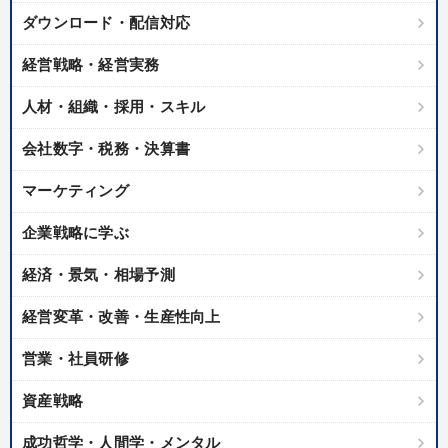
業種
ダウンロード・配信対応
経営戦略・経営実務
製造業
卸売・小売・飲食業
建設・不動産業
人材・組織・採用・スキル
IT・サービス・金融業
コンサルタント
専門家
会社数字・税務・決算書
キーワード
マーケティング
企業戦略に学ぶ
生き方の指針
不動産投資
新技術
経済・景気・相場予測
ランチェスター戦略
対談・座談会
トレンド
経営変革・改善・生産性向上
※「更新」を押すと「テーマ」「キーワード」を更新いただけます。
営業・社員研修
経営音声・動画を探す
ondemand_video
refresh
更新する
資産戦略
全国経営者セミナー収録物以外の経営教材（全761タイトル）からお探
成功哲学・人間学・メンタル
しいただけます