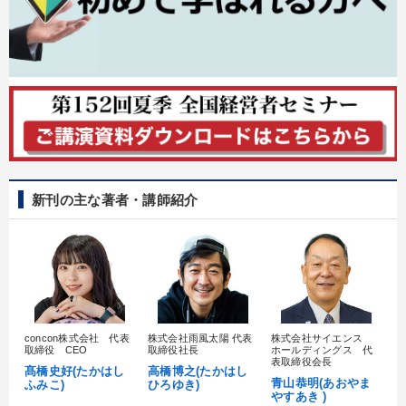
後継者に聞かせたい
業績を伸ばしたい
社長の姿勢を学びたい
経営体系を学びたい
発想力を磨きたい
販売力を強化したい
キーワード
新刊の主な著者・講師紹介
モノづくり
サービス
IT・デジタル活用
異発想
不動産
営業
※「更新」を押すと「カテゴリー」「目的別」「キーワード」を更新いただけます。
concon株式会社 代表
株式会社雨風太陽 代表
株式会社サイエンス
髙
取締役 CEO
取締役社長
ホールディングス 代
タグから探す
local_offer
refresh
村
更新する
表取締役会長
髙橋史好(たかはし
高橋博之(たかはし
し
青山恭明(あおやま
ふみこ)
ひろゆき)
すべての音声・動画（全2076タイトル）からお探しいただけます
やすあき )