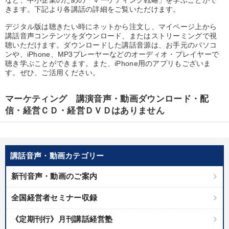
など、中小企業のための「マーケティング戦略」を学ぶことがで
優秀各社の智恵と戦略
事業家のロマンと経営
きます。下記より各講話の詳細をご覧いただけます。
デジタル版は聴きたい時にネットから注文し、マイページ上から
若手異才経営者の発想
専門家のアドバイス
講話音声コンテンツをダウンロード、またはストリーミングで視
聴いただけます。ダウンロードした講話音源は、お手元のパソコ
リーダーの器量を学ぶ
ンや、iPhone、MP3プレーヤーなどのオーディオ・プレイヤーで
聴き学ぶことができます。また、iPhone用のアプリもございま
す。ぜひ、ご活用ください。
テーマ
マーケティング 講演音声・動画ダウンロード・配
【最新刊】時代を超える経営150の言葉＋社長のスピーチ・話材
信・経営ＣＤ・経営ＤＶＤはありません
集２タイトル
営業・社員研修
講話音声・動画カテゴリー
【最新刊】精神科医・和田秀樹の「老いない力」＋健康な社長と
会社をつくる厳選講話
新刊音声・動画のご案内
売上直結の営業力や販売力を獲得する
経済・景気・相場予測
全国経営者セミナー収録
148回夏季大会
《定期刊行》月刊講話経営塾