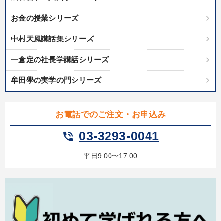
お金の授業シリーズ
カテゴリー
中村天風講話集シリーズ
数字・税務・決算書
147回春季大会
成功哲学・人間学
一倉定の社長学講話シリーズ
売上直結の営業力や販売力を獲得する
牟田學の実学の門シリーズ
経営者のための《音声・動画で学ぶ》講演シリーズ
【4月】音声・映像
社員が自律的に動き出す組織づくり
お電話でのご注文・お申込み
03-3293-0041
phone_in_talk
最新トレンドと時代の潮流を押さえる
後継社長・アトツギ
2025年春季全国経営者セミナー収録講演ＣＤ・講演ＤＶＤ・デジ
平日9:00〜17:00
タル版（音声／動画ストリーミング・ダウンロード）
「儲けの本質」を突く
148回夏季大会
目的別