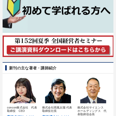
新刊の主な著者・講師紹介
concon株式会社 代表
株式会社雨風太陽 代表
株式会社サイエンス
髙
取締役 CEO
取締役社長
ホールディングス 代
村
表取締役会長