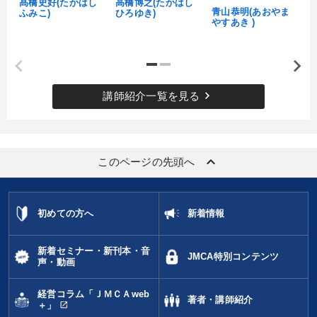
髙橋史好(たかはし
高橋博之(たかはし
し
青山恭明(あおやま
ふみこ)
ひろゆき)
やすあき )
keyboard_arrow_right
講師紹介一覧を見る
keyboard_arrow_up
このページの先頭へ
初めての方へ
新着情報
新着セミナー・新刊本・音
JMCA特別コンテンツ
声・動画
経営コラム「ＪＭＣＡweb
著者・講師紹介
open_in_new
＋」