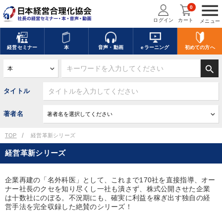
menu
0
ログイン
カート
メニュー
経営
セミナー
本
音声・動画
eラーニング
初めての方
へ
search
タイトル
著者名
TOP
経営革新シリーズ
経営革新シリーズ
企業再建の「名外科医」として、これまで170社を直接指導、オー
ナー社長のクセを知り尽くし一社も潰さず、株式公開させた企業
は十数社にのぼる。不況期にも、確実に利益を稼ぎ出す独自の経
営手法を完全収録した絶賛のシリーズ！